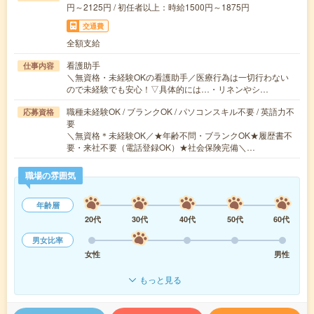
円～2125円 / 初任者以上：時給1500円～1875円
交通費
全額支給
看護助手
仕事内容
＼無資格・未経験OKの看護助手／医療行為は一切行わない
ので未経験でも安心！▽具体的には…・リネンやシ…
職種未経験OK / ブランクOK / パソコンスキル不要 / 英語力不
応募資格
要
＼無資格＊未経験OK／★年齢不問・ブランクOK★履歴書不
要・来社不要（電話登録OK）★社会保険完備＼…
職場の雰囲気
年齢層
20代
30代
40代
50代
60代
男女比率
女性
男性
もっと見る