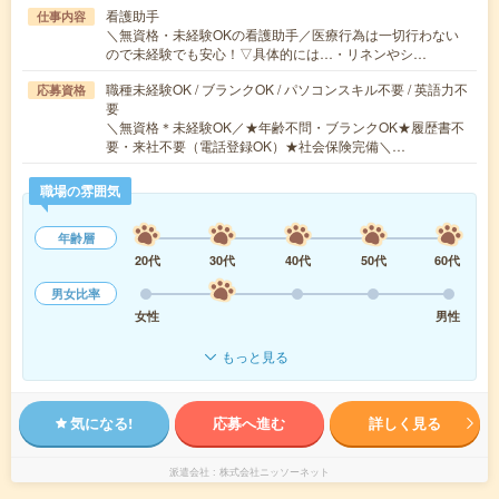
看護助手
仕事内容
＼無資格・未経験OKの看護助手／医療行為は一切行わない
ので未経験でも安心！▽具体的には…・リネンやシ…
職種未経験OK / ブランクOK / パソコンスキル不要 / 英語力不
応募資格
要
＼無資格＊未経験OK／★年齢不問・ブランクOK★履歴書不
要・来社不要（電話登録OK）★社会保険完備＼…
職場の雰囲気
年齢層
20代
30代
40代
50代
60代
男女比率
女性
男性
もっと見る
気になる!
応募へ進む
詳しく見る
派遣会社
株式会社ニッソーネット