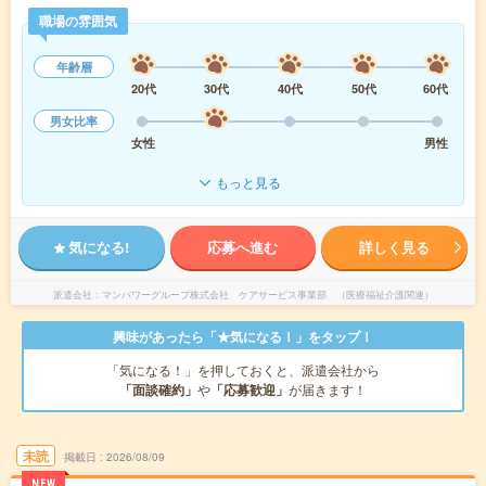
職場の雰囲気
年齢層
20代
30代
40代
50代
60代
男女比率
女性
男性
もっと見る
気になる!
応募へ進む
詳しく見る
派遣会社
マンパワーグループ株式会社 ケアサービス事業部 （医療福祉介護関連）
興味があったら「★気になる！」をタップ！
「気になる！」を押しておくと、派遣会社から
「面談確約」
や
「応募歓迎」
が届きます！
未読
掲載日
2026/08/09
NEW