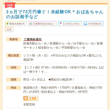
NEW
3ヵ月で73万円稼ぐ！未経験OK＊おばあちゃん
のお話相手など
職種未経験OK
交通費別途支給あり
土日祝日が休み
WEB登録OK
派遣
三重県鈴鹿市
勤務地
鈴鹿市駅から---分／鈴鹿駅から---分／白子駅から---分／鈴鹿
サーキット稲生駅から---分／平田町駅から---分
シフト制（月～日） ※平日のみなどの相談もOK ※週3なども
曜日頻度
相談OK
【シフト例】07:00～16:0009:00～18:0017:00～09:00※ 上記
時間
は一例です！そ…
即日～2ヶ月以上 ■開始日の相談OK！
期間
無資格の方：時給1400円～1750円 / 介護福祉士：時給1700
時給
円～2125円 / 初任者以上：時給1500円～1875円
交通費
全額支給