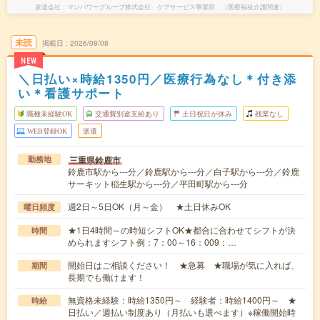
派遣会社
マンパワーグループ株式会社 ケアサービス事業部 （医療福祉介護関連）
未読
掲載日
2026/08/08
NEW
＼日払い×時給1350円／医療行為なし＊付き添
い＊看護サポート
職種未経験OK
交通費別途支給あり
土日祝日が休み
残業なし
WEB登録OK
派遣
三重県鈴鹿市
勤務地
鈴鹿市駅から---分／鈴鹿駅から---分／白子駅から---分／鈴鹿
サーキット稲生駅から---分／平田町駅から---分
週2日～5日OK（月～金） ★土日休みOK
曜日頻度
★1日4時間～の時短シフトOK★都合に合わせてシフトが決
時間
められますシフト例：7：00～16：009：…
開始日はご相談ください！ ★急募 ★職場が気に入れば、
期間
長期でも働けます！
無資格未経験：時給1350円～ 経験者：時給1400円～ ★
時給
日払い／週払い制度あり（月払いも選べます）※稼働開始時