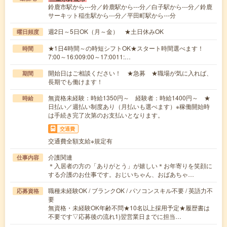
鈴鹿市駅から---分／鈴鹿駅から---分／白子駅から---分／鈴鹿
サーキット稲生駅から---分／平田町駅から---分
週2日～5日OK（月～金） ★土日休みOK
曜日頻度
★1日4時間～の時短シフトOK★スタート時間選べます！
時間
7:00～16:009:00～17:0011:…
開始日はご相談ください！ ★急募 ★職場が気に入れば、
期間
長期でも働けます！
無資格未経験：時給1350円～ 経験者：時給1400円～ ★
時給
日払い／週払い制度あり（月払いも選べます）※稼働開始時
は手続き完了次第のお支払いとなります。
交通費
交通費全額支給※規定有
介護関連
仕事内容
＊入居者の方の「ありがとう」が嬉しい＊お年寄りを笑顔に
する介護のお仕事です。おじいちゃん、おばあちゃ…
職種未経験OK / ブランクOK / パソコンスキル不要 / 英語力不
応募資格
要
無資格・未経験OK年齢不問★10名以上採用予定★履歴書は
不要です▽応募後の流れ1)翌営業日までに担当…