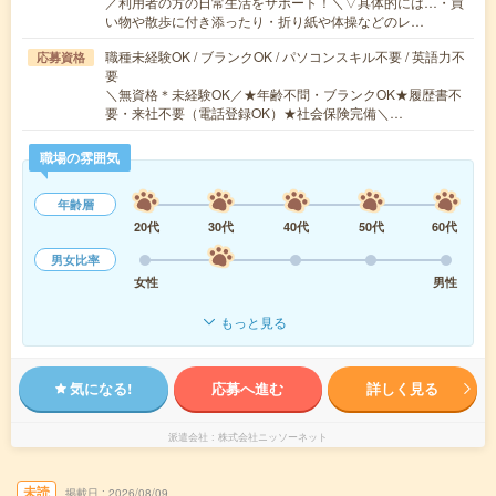
／利用者の方の日常生活をサポート！＼▽具体的には…・買
い物や散歩に付き添ったり・折り紙や体操などのレ…
職種未経験OK / ブランクOK / パソコンスキル不要 / 英語力不
応募資格
要
＼無資格＊未経験OK／★年齢不問・ブランクOK★履歴書不
要・来社不要（電話登録OK）★社会保険完備＼…
職場の雰囲気
年齢層
20代
30代
40代
50代
60代
男女比率
女性
男性
もっと見る
気になる!
応募へ進む
詳しく見る
派遣会社
株式会社ニッソーネット
未読
掲載日
2026/08/09