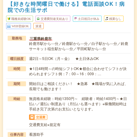
【好きな時間曜日で働ける】電話面談OK！病
院での生活サポ
職種未経験OK
交通費別途支給あり
土日祝日が休み
残業なし
WEB登録OK
派遣
三重県鈴鹿市
勤務地
鈴鹿市駅から---分／鈴鹿駅から---分／白子駅から---分／鈴鹿
サーキット稲生駅から---分／平田町駅から---分
週2日～5日OK（月～金） ★土日休みOK
曜日頻度
★1日4時間～の時短シフトOK★都合に合わせてシフトが決
時間
められますシフト例：7：00～16：009：…
開始日はご相談ください！ ★急募 ★職場が気に入れば、
期間
長期でも働けます！
無資格未経験：時給1350円～ 経験者：時給1400円～★日
時給
払い／週払い制度あり（月払いも選べます）※稼働開始時は
手続き完了次第のお支払いとなります。
交通費
交通費支給※規定有
看護助手
仕事内容