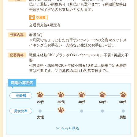
払い／週払い制度あり（月払いも選べます）※稼働開始時は
手続き完了次第のお支払いとなります。
交通費
交通費支給※規定有
看護助手
仕事内容
≪病院でちょっとしたお手伝い≫○シーツの交換やベッドメ
イキング〇お手洗い・入浴など生活のお手伝い○診…
職種未経験OK / ブランクOK / パソコンスキル不要 / 英語力不
応募資格
要
≪無資格・未経験OK≫年齢不問★10名以上採用予定★履歴
書は不要です。▽応募後の流れ1)翌営業日まで…
職場の雰囲気
年齢層
20代
30代
40代
50代
60代
男女比率
女性
男性
もっと見る