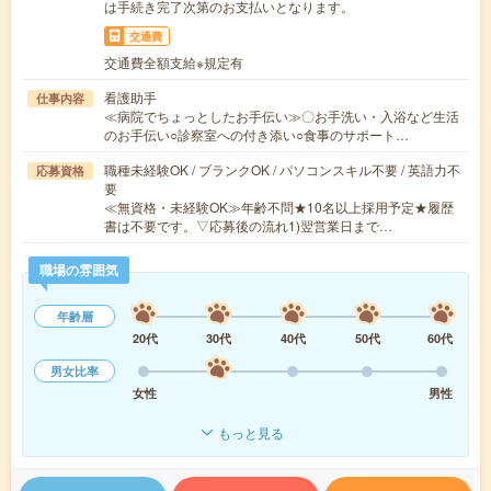
は手続き完了次第のお支払いとなります。
交通費
交通費全額支給※規定有
看護助手
仕事内容
≪病院でちょっとしたお手伝い≫〇お手洗い・入浴など生活
のお手伝い○診察室への付き添い○食事のサポート…
職種未経験OK / ブランクOK / パソコンスキル不要 / 英語力不
応募資格
要
≪無資格・未経験OK≫年齢不問★10名以上採用予定★履歴
書は不要です。▽応募後の流れ1)翌営業日まで…
職場の雰囲気
年齢層
20代
30代
40代
50代
60代
男女比率
女性
男性
もっと見る