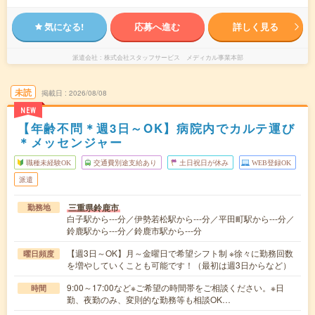
気になる!
応募へ進む
詳しく見る
派遣会社
株式会社スタッフサービス メディカル事業本部
未読
掲載日
2026/08/08
NEW
【年齢不問＊週3日～OK】病院内でカルテ運び
＊メッセンジャー
職種未経験OK
交通費別途支給あり
土日祝日が休み
WEB登録OK
派遣
三重県鈴鹿市
勤務地
白子駅から---分／伊勢若松駅から---分／平田町駅から---分／
鈴鹿駅から---分／鈴鹿市駅から---分
【週3日～OK】月～金曜日で希望シフト制 ※徐々に勤務回数
曜日頻度
を増やしていくことも可能です！（最初は週3日からなど）
9:00～17:00など※ご希望の時間帯をご相談ください。※日
時間
勤、夜勤のみ、変則的な勤務等も相談OK…