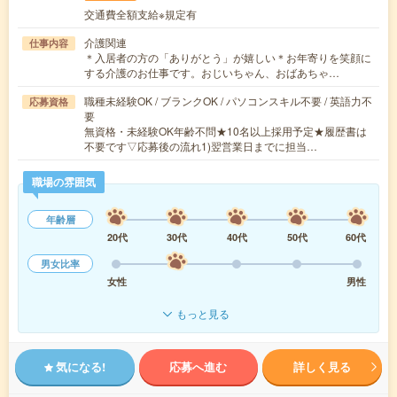
交通費全額支給※規定有
介護関連
仕事内容
＊入居者の方の「ありがとう」が嬉しい＊お年寄りを笑顔に
する介護のお仕事です。おじいちゃん、おばあちゃ…
職種未経験OK / ブランクOK / パソコンスキル不要 / 英語力不
応募資格
要
無資格・未経験OK年齢不問★10名以上採用予定★履歴書は
不要です▽応募後の流れ1)翌営業日までに担当…
職場の雰囲気
年齢層
20代
30代
40代
50代
60代
男女比率
女性
男性
もっと見る
気になる!
応募へ進む
詳しく見る