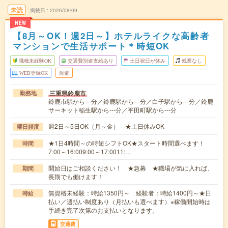
未読
掲載日
2026/08/09
NEW
【8月～OK！週2日～】ホテルライクな高齢者
マンションで生活サポート＊時短OK
職種未経験OK
交通費別途支給あり
土日祝日が休み
残業なし
WEB登録OK
派遣
三重県鈴鹿市
勤務地
鈴鹿市駅から---分／鈴鹿駅から---分／白子駅から---分／鈴鹿
サーキット稲生駅から---分／平田町駅から---分
週2日～5日OK（月～金） ★土日休みOK
曜日頻度
★1日4時間～の時短シフトOK★スタート時間選べます！
時間
7:00～16:009:00～17:0011:…
開始日はご相談ください！ ★急募 ★職場が気に入れば、
期間
長期でも働けます！
無資格未経験：時給1350円～ 経験者：時給1400円～★日
時給
払い／週払い制度あり（月払いも選べます）※稼働開始時は
手続き完了次第のお支払いとなります。
交通費