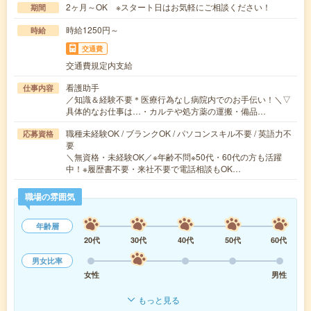
2ヶ月～OK ※スタート日はお気軽にご相談ください！
期間
時給1250円～
時給
交通費
交通費規定内支給
看護助手
仕事内容
／知識＆経験不要＊医療行為なし病院内でのお手伝い！＼▽
具体的なお仕事は…・カルテや処方薬の運搬・備品…
職種未経験OK / ブランクOK / パソコンスキル不要 / 英語力不
応募資格
要
＼無資格・未経験OK／※年齢不問※50代・60代の方も活躍
中！※履歴書不要・来社不要で電話相談もOK…
職場の雰囲気
年齢層
20代
30代
40代
50代
60代
男女比率
女性
男性
もっと見る