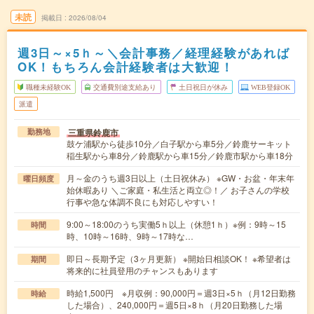
未読
掲載日
2026/08/04
週3日～×5ｈ～＼会計事務／経理経験があれば
OK！もちろん会計経験者は大歓迎！
職種未経験OK
交通費別途支給あり
土日祝日が休み
WEB登録OK
派遣
三重県鈴鹿市
勤務地
鼓ケ浦駅から徒歩10分／白子駅から車5分／鈴鹿サーキット
稲生駅から車8分／鈴鹿駅から車15分／鈴鹿市駅から車18分
月～金のうち週3日以上（土日祝休み） ※GW・お盆・年末年
曜日頻度
始休暇あり ＼ご家庭・私生活と両立◎！／ お子さんの学校
行事や急な体調不良にも対応しやすい！
9:00～18:00のうち実働5ｈ以上（休憩1ｈ）※例：9時～15
時間
時、10時～16時、9時～17時な…
即日～長期予定（3ヶ月更新） ※開始日相談OK！ ※希望者は
期間
将来的に社員登用のチャンスもあります
時給1,500円 ※月収例：90,000円＝週3日×5ｈ（月12日勤務
時給
した場合）、240,000円＝週5日×8ｈ（月20日勤務した場