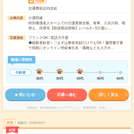
交通費
交通費規定内支給
介護関連
仕事内容
特別養護老人ホームでの介護業務全般。食事、入浴介助、着
替え、排泄等【取扱製品情報】レベル3～5介護レ…
ブランクOK / 英語力不要
応募資格
◆経験者歓迎！〇まずは事前登録だけでもOK！履歴書不要
で気軽にオンライン登録★氏名・職種などを入力す…
職場の雰囲気
年齢層
20代
30代
40代
50代
60代
気になる!
応募へ進む
詳しく見る
派遣会社
株式会社綜合キャリアオプション 製造事業部（全国）
未読
掲載日
2026/08/07
NEW