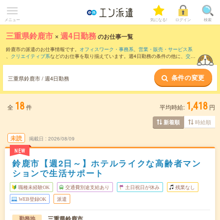
メニュー
気になる!
ログイン
検索
三重県鈴鹿市
×
週4日勤務
のお仕事一覧
鈴鹿市の派遣のお仕事情報です。
オフィスワーク・事務系
、
営業・販売・サービス系
、
クリエイティブ系
などのお仕事を取り揃えています。週4日勤務の条件の他に、
交通
費別途支給あり
、
職種未経験OK
、
友だちと一緒の応募OK
などのこだわり条件も取り
揃えています。
条件の変更
三重県鈴鹿市 / 週4日勤務
18
1,418
全
件
平均時給:
円
時給順
新着順
未読
掲載日
2026/08/09
NEW
鈴鹿市【週2日～】ホテルライクな高齢者マン
ションで生活サポート
職種未経験OK
交通費別途支給あり
土日祝日が休み
残業なし
WEB登録OK
派遣
三重県鈴鹿市
勤務地