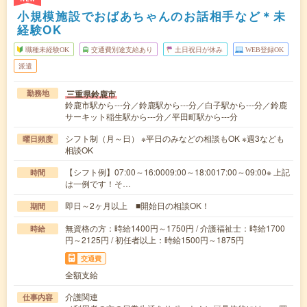
小規模施設でおばあちゃんのお話相手など＊未
経験OK
職種未経験OK
交通費別途支給あり
土日祝日が休み
WEB登録OK
派遣
三重県鈴鹿市
勤務地
鈴鹿市駅から---分／鈴鹿駅から---分／白子駅から---分／鈴鹿
サーキット稲生駅から---分／平田町駅から---分
シフト制（月～日） ※平日のみなどの相談もOK ※週3なども
曜日頻度
相談OK
【シフト例】07:00～16:0009:00～18:0017:00～09:00※ 上記
時間
は一例です！そ…
即日～2ヶ月以上 ■開始日の相談OK！
期間
無資格の方：時給1400円～1750円 / 介護福祉士：時給1700
時給
円～2125円 / 初任者以上：時給1500円～1875円
交通費
全額支給
介護関連
仕事内容