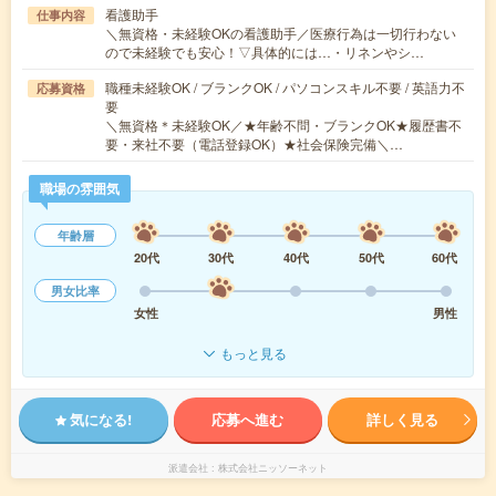
看護助手
仕事内容
＼無資格・未経験OKの看護助手／医療行為は一切行わない
ので未経験でも安心！▽具体的には…・リネンやシ…
職種未経験OK / ブランクOK / パソコンスキル不要 / 英語力不
応募資格
要
＼無資格＊未経験OK／★年齢不問・ブランクOK★履歴書不
要・来社不要（電話登録OK）★社会保険完備＼…
職場の雰囲気
年齢層
20代
30代
40代
50代
60代
男女比率
女性
男性
もっと見る
気になる!
応募へ進む
詳しく見る
派遣会社
株式会社ニッソーネット