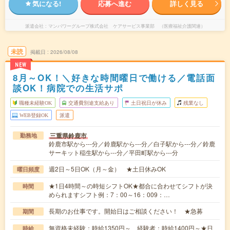
気になる!
応募へ進む
詳しく見る
派遣会社
マンパワーグループ株式会社 ケアサービス事業部 （医療福祉介護関連）
未読
掲載日
2026/08/08
NEW
8月～OK！＼好きな時間曜日で働ける／電話面
談OK！病院での生活サポ
職種未経験OK
交通費別途支給あり
土日祝日が休み
残業なし
WEB登録OK
派遣
三重県鈴鹿市
勤務地
鈴鹿市駅から---分／鈴鹿駅から---分／白子駅から---分／鈴鹿
サーキット稲生駅から---分／平田町駅から---分
週2日～5日OK（月～金） ★土日休みOK
曜日頻度
★1日4時間～の時短シフトOK★都合に合わせてシフトが決
時間
められますシフト例：7：00～16：009：…
長期のお仕事です。開始日はご相談ください！ ★急募
期間
無資格未経験：時給1350円～ 経験者：時給1400円～★日
時給