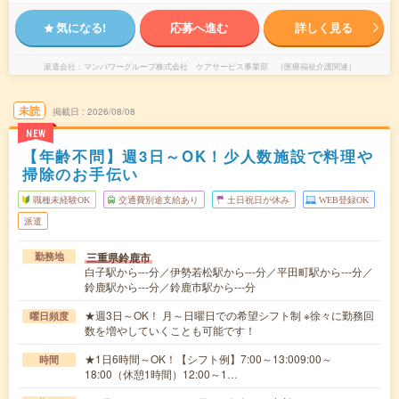
気になる!
応募へ進む
詳しく見る
派遣会社
マンパワーグループ株式会社 ケアサービス事業部 （医療福祉介護関連）
未読
掲載日
2026/08/08
NEW
【年齢不問】週3日～OK！少人数施設で料理や
掃除のお手伝い
職種未経験OK
交通費別途支給あり
土日祝日が休み
WEB登録OK
派遣
三重県鈴鹿市
勤務地
白子駅から---分／伊勢若松駅から---分／平田町駅から---分／
鈴鹿駅から---分／鈴鹿市駅から---分
★週3日～OK！ 月～日曜日での希望シフト制 ※徐々に勤務回
曜日頻度
数を増やしていくことも可能です！
★1日6時間～OK！【シフト例】7:00～13:009:00～
時間
18:00（休憩1時間）12:00～1…