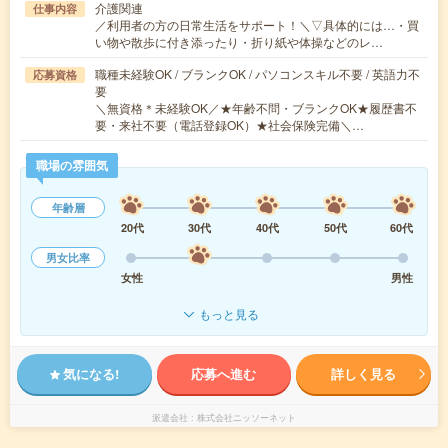
介護関連
仕事内容
／利用者の方の日常生活をサポート！＼▽具体的には…・買
い物や散歩に付き添ったり・折り紙や体操などのレ…
職種未経験OK / ブランクOK / パソコンスキル不要 / 英語力不
応募資格
要
＼無資格＊未経験OK／★年齢不問・ブランクOK★履歴書不
要・来社不要（電話登録OK）★社会保険完備＼…
職場の雰囲気
年齢層
20代
30代
40代
50代
60代
男女比率
女性
男性
もっと見る
気になる!
応募へ進む
詳しく見る
派遣会社
株式会社ニッソーネット