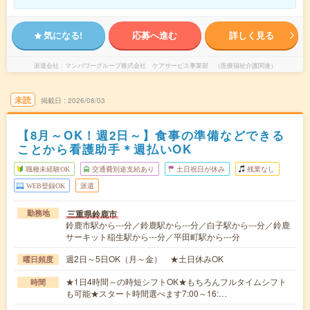
気になる!
応募へ進む
詳しく見る
派遣会社
マンパワーグループ株式会社 ケアサービス事業部 （医療福祉介護関連）
未読
掲載日
2026/08/03
【8月～OK！週2日～】食事の準備などできる
ことから看護助手＊週払いOK
職種未経験OK
交通費別途支給あり
土日祝日が休み
残業なし
WEB登録OK
派遣
三重県鈴鹿市
勤務地
鈴鹿市駅から---分／鈴鹿駅から---分／白子駅から---分／鈴鹿
サーキット稲生駅から---分／平田町駅から---分
週2日～5日OK（月～金） ★土日休みOK
曜日頻度
★1日4時間～の時短シフトOK★もちろんフルタイムシフト
時間
も可能★スタート時間選べます7:00～16:…