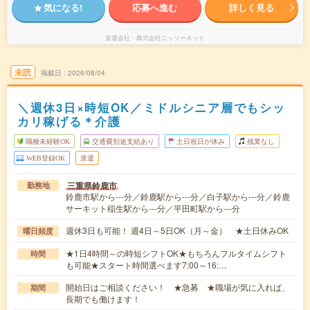
気になる!
応募へ進む
詳しく見る
派遣会社
株式会社ニッソーネット
未読
掲載日
2026/08/04
＼週休3日×時短OK／ミドルシニア層でもシッ
カリ稼げる＊介護
職種未経験OK
交通費別途支給あり
土日祝日が休み
残業なし
WEB登録OK
派遣
三重県鈴鹿市
勤務地
鈴鹿市駅から---分／鈴鹿駅から---分／白子駅から---分／鈴鹿
サーキット稲生駅から---分／平田町駅から---分
週休3日も可能！ 週4日～5日OK（月～金） ★土日休みOK
曜日頻度
★1日4時間～の時短シフトOK★もちろんフルタイムシフト
時間
も可能★スタート時間選べます7:00～16:…
開始日はご相談ください！ ★急募 ★職場が気に入れば、
期間
長期でも働けます！