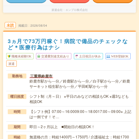
派遣会社
エンプロ株式会社
未読
掲載日
2026/08/04
3ヵ月で73万円稼ぐ！病院で備品のチェックな
ど＊医療行為はナシ
職種未経験OK
交通費別途支給あり
土日祝日が休み
WEB登録OK
派遣
三重県鈴鹿市
勤務地
鈴鹿市駅から---分／鈴鹿駅から---分／白子駅から---分／鈴鹿
サーキット稲生駅から---分／平田町駅から---分
シフト制（月～日） ※平日のみなどの相談もOK ※週3なども
曜日頻度
相談OK
【シフト例】07:00～16:0009:00～18:0017:00～09:00※ 上記
時間
は一例です！そ…
即日～2ヶ月以上 ■開始日の相談OK！
期間
無資格の方：時給1400円～1750円 / 介護福祉士：時給1700
時給