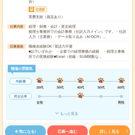
合）
交通費
実費支給（規定あり）
経理・財務・会計・英文経理
仕事内容
税理士事務所での会計事務（仕訳入力メイン）です。・仕訳
入力（主業務）・データ取り込み（AI-OCR）…
職種未経験OK / 英語力不要
応募資格
■以下いずれか ・企業での経理事務の経験 ・税理士事務
所での実務経験■Excel（初級：SUM関数な…
職場の雰囲気
年齢層
20代
30代
40代
50代
60代
男女比率
女性
男性
もっと見る
気になる!
応募へ進む
詳しく見る