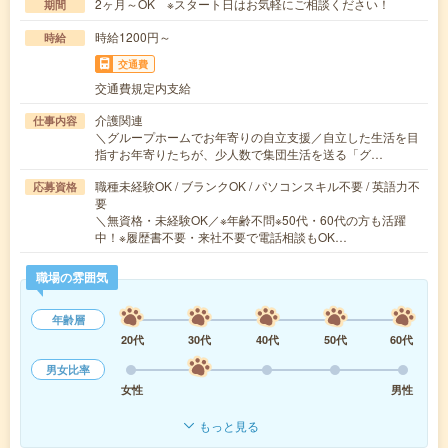
2ヶ月～OK ※スタート日はお気軽にご相談ください！
期間
時給1200円～
時給
交通費
交通費規定内支給
介護関連
仕事内容
＼グループホームでお年寄りの自立支援／自立した生活を目
指すお年寄りたちが、少人数で集団生活を送る「グ…
職種未経験OK / ブランクOK / パソコンスキル不要 / 英語力不
応募資格
要
＼無資格・未経験OK／※年齢不問※50代・60代の方も活躍
中！※履歴書不要・来社不要で電話相談もOK…
職場の雰囲気
年齢層
20代
30代
40代
50代
60代
男女比率
女性
男性
もっと見る