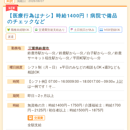
未読
掲載日
2026/08/07
NEW
【医療行為はナシ】時給1400円！病院で備品
のチェックなど
職種未経験OK
交通費別途支給あり
土日祝日が休み
WEB登録OK
派遣
三重県鈴鹿市
勤務地
鈴鹿市駅から---分／鈴鹿駅から---分／白子駅から---分／鈴鹿
サーキット稲生駅から---分／平田町駅から---分
シフト制（月～日） ※平日のみなどの相談もOK ※週3なども
曜日頻度
相談OK
【シフト例】07:00～16:0009:00～18:0017:00～09:00※ 上記
時間
は一例です！そ…
即日～2ヶ月以上
期間
無資格の方：時給1400円～1750円 / 介護福祉士：時給1700
時給
円～2125円 / 初任者以上：時給1500円～1875円
交通費
全額支給