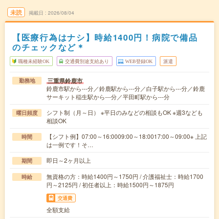
未読
掲載日
2026/08/04
【医療行為はナシ】時給1400円！病院で備品
のチェックなど＊
職種未経験OK
交通費別途支給あり
WEB登録OK
派遣
三重県鈴鹿市
勤務地
鈴鹿市駅から---分／鈴鹿駅から---分／白子駅から---分／鈴鹿
サーキット稲生駅から---分／平田町駅から---分
シフト制（月～日） ※平日のみなどの相談もOK ※週3なども
曜日頻度
相談OK
【シフト例】07:00～16:0009:00～18:0017:00～09:00※ 上記
時間
は一例です！そ…
即日～2ヶ月以上
期間
無資格の方：時給1400円～1750円 / 介護福祉士：時給1700
時給
円～2125円 / 初任者以上：時給1500円～1875円
交通費
全額支給