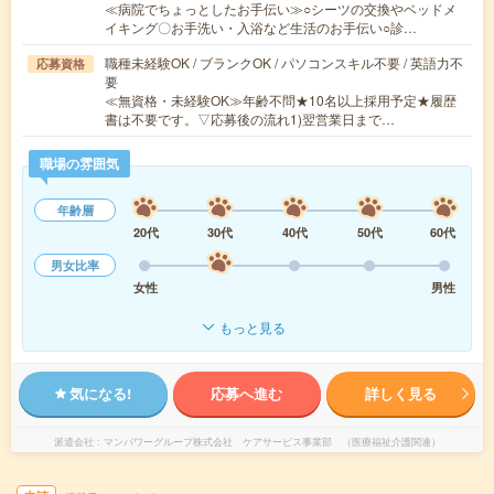
≪病院でちょっとしたお手伝い≫○シーツの交換やベッドメ
イキング〇お手洗い・入浴など生活のお手伝い○診…
職種未経験OK / ブランクOK / パソコンスキル不要 / 英語力不
応募資格
要
≪無資格・未経験OK≫年齢不問★10名以上採用予定★履歴
書は不要です。▽応募後の流れ1)翌営業日まで…
職場の雰囲気
年齢層
20代
30代
40代
50代
60代
男女比率
女性
男性
もっと見る
気になる!
応募へ進む
詳しく見る
派遣会社
マンパワーグループ株式会社 ケアサービス事業部 （医療福祉介護関連）