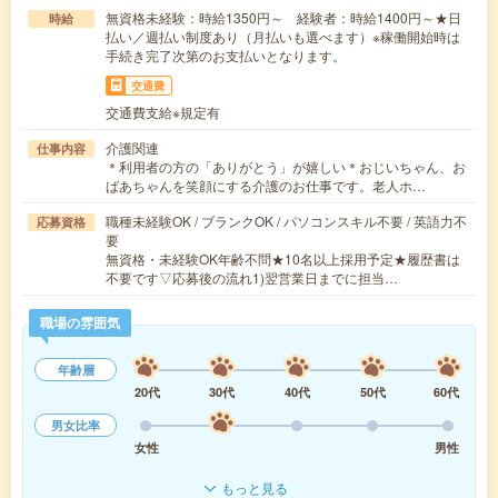
無資格未経験：時給1350円～ 経験者：時給1400円～★日
時給
払い／週払い制度あり（月払いも選べます）※稼働開始時は
手続き完了次第のお支払いとなります。
交通費
交通費支給※規定有
介護関連
仕事内容
＊利用者の方の「ありがとう」が嬉しい＊おじいちゃん、お
ばあちゃんを笑顔にする介護のお仕事です。老人ホ…
職種未経験OK / ブランクOK / パソコンスキル不要 / 英語力不
応募資格
要
無資格・未経験OK年齢不問★10名以上採用予定★履歴書は
不要です▽応募後の流れ1)翌営業日までに担当…
職場の雰囲気
年齢層
20代
30代
40代
50代
60代
男女比率
女性
男性
もっと見る