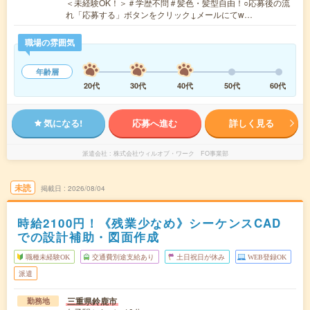
＜未経験OK！＞＃学歴不問＃髪色・髪型自由！○応募後の流
れ「応募する」ボタンをクリック↓メールにてw…
職場の雰囲気
年齢層
20代
30代
40代
50代
60代
気になる!
応募へ進む
詳しく見る
派遣会社
株式会社ウィルオブ・ワーク FO事業部
未読
掲載日
2026/08/04
時給2100円！《残業少なめ》シーケンスCAD
での設計補助・図面作成
職種未経験OK
交通費別途支給あり
土日祝日が休み
WEB登録OK
派遣
三重県鈴鹿市
勤務地