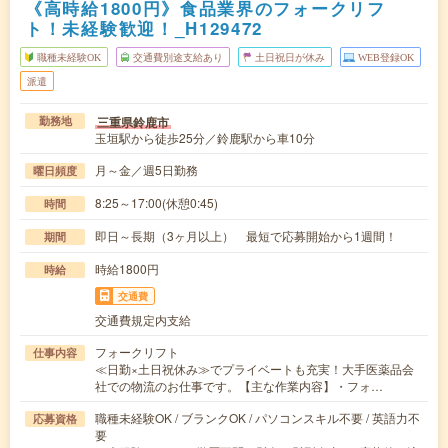
《高時給1800円》食品業界のフォークリフ
ト！未経験歓迎！_H129472
職種未経験OK
交通費別途支給あり
土日祝日が休み
WEB登録OK
派遣
三重県鈴鹿市
勤務地
玉垣駅から徒歩25分／鈴鹿駅から車10分
月～金／週5日勤務
曜日頻度
8:25～17:00(休憩0:45)
時間
即日～長期（3ヶ月以上） 最短で応募開始から1週間！
期間
時給1800円
時給
交通費
交通費規定内支給
フォークリフト
仕事内容
≪日勤×土日祝休み≫でプライベートも充実！大手医薬品会
社での物流のお仕事です。【主な作業内容】・フォ…
職種未経験OK / ブランクOK / パソコンスキル不要 / 英語力不
応募資格
要