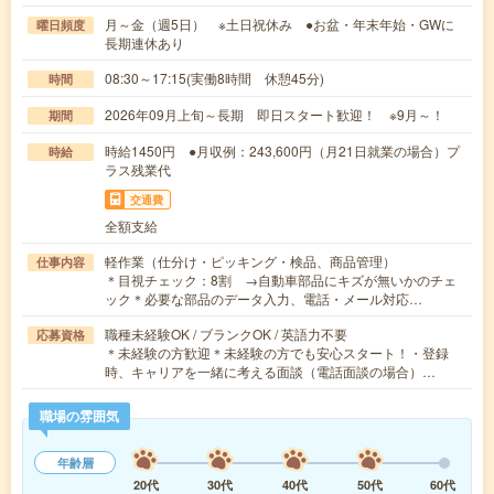
月～金（週5日） ※土日祝休み ●お盆・年末年始・GWに
曜日頻度
長期連休あり
08:30～17:15(実働8時間 休憩45分)
時間
2026年09月上旬～長期 即日スタート歓迎！ ※9月～！
期間
時給1450円 ●月収例：243,600円（月21日就業の場合）プ
時給
ラス残業代
交通費
全額支給
軽作業（仕分け・ピッキング・検品、商品管理）
仕事内容
＊目視チェック：8割 →自動車部品にキズが無いかのチェ
ック＊必要な部品のデータ入力、電話・メール対応…
職種未経験OK / ブランクOK / 英語力不要
応募資格
＊未経験の方歓迎＊未経験の方でも安心スタート！・登録
時、キャリアを一緒に考える面談（電話面談の場合）…
職場の雰囲気
年齢層
20代
30代
40代
50代
60代