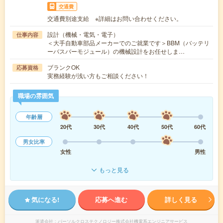
交通費
交通費別途支給 ※詳細はお問い合わせください。
設計（機械・電気・電子）
仕事内容
＜大手自動車部品メーカーでのご就業です＞BBM（バッテリ
ーバスバーモジュール）の機械設計をお任せしま…
ブランクOK
応募資格
実務経験が浅い方もご相談ください！
職場の雰囲気
年齢層
20代
30代
40代
50代
60代
男女比率
女性
男性
もっと見る
気になる!
応募へ進む
詳しく見る
派遣会社
パーソルクロステクノロジー株式会社機電系エンジニアサービス