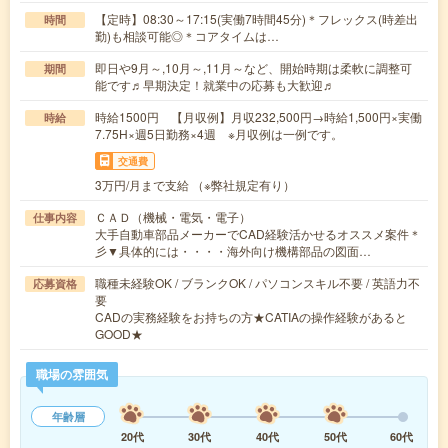
【定時】08:30～17:15(実働7時間45分)＊フレックス(時差出
時間
勤)も相談可能◎＊コアタイムは…
即日や9月～,10月～,11月～など、開始時期は柔軟に調整可
期間
能です♬早期決定！就業中の応募も大歓迎♬
時給1500円 【月収例】月収232,500円→時給1,500円×実働
時給
7.75H×週5日勤務×4週 ※月収例は一例です。
交通費
3万円/月まで支給 （※弊社規定有り）
ＣＡＤ（機械・電気・電子）
仕事内容
大手自動車部品メーカーでCAD経験活かせるオススメ案件＊
彡▼具体的には・・・・海外向け機構部品の図面…
職種未経験OK / ブランクOK / パソコンスキル不要 / 英語力不
応募資格
要
CADの実務経験をお持ちの方★CATIAの操作経験があると
GOOD★
職場の雰囲気
年齢層
20代
30代
40代
50代
60代