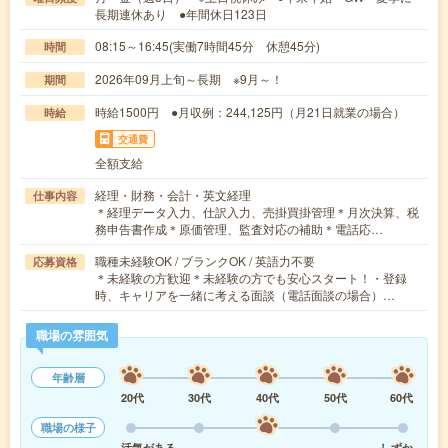
長期連休あり ●年間休日123日
08:15～16:45(実働7時間45分 休憩45分)
時間
2026年09月上旬～長期 ※9月～！
期間
時給1500円 ●月収例：244,125円（月21日就業の場合）
時給
交通費
全額支給
経理・財務・会計・英文経理
仕事内容
＊経理データ入力、仕訳入力、売掛買掛管理＊月次決算、税
務申告書作成＊原価管理、監査対応の補助＊電話応…
職種未経験OK / ブランクOK / 英語力不要
応募資格
＊未経験の方歓迎＊未経験の方でも安心スタート！・登録
時、キャリアを一緒に考える面談（電話面談の場合）…
職場の雰囲気
年齢層
20代
30代
40代
50代
60代
職場の様子
活気がある
しずか