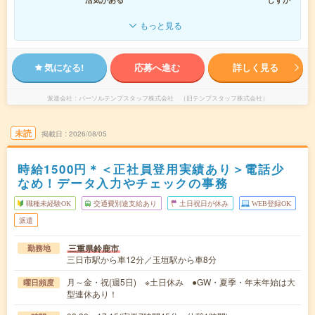
もっと見る
気になる!
応募へ進む
詳しく見る
派遣会社
パーソルテンプスタッフ株式会社 （旧テンプスタッフ株式会社）
未読
掲載日
2026/08/05
時給1500円＊＜正社員登用実績あり＞電話少
なめ！データ入力やチェックの事務
職種未経験OK
交通費別途支給あり
土日祝日が休み
WEB登録OK
派遣
三重県鈴鹿市
勤務地
三日市駅から車12分／玉垣駅から車8分
月～金・祝(週5日) ※土日休み ●GW・夏季・年末年始は大
曜日頻度
型連休あり！