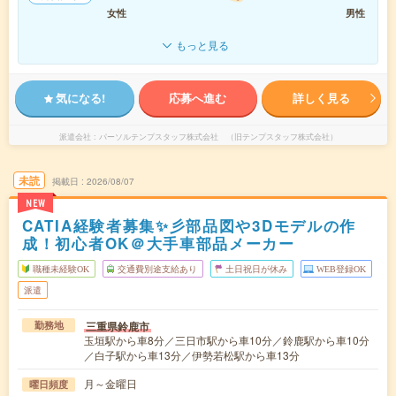
女性
男性
もっと見る
気になる!
応募へ進む
詳しく見る
派遣会社
パーソルテンプスタッフ株式会社 （旧テンプスタッフ株式会社）
未読
掲載日
2026/08/07
NEW
CATIA経験者募集✨彡部品図や3Dモデルの作
成！初心者OK＠大手車部品メーカー
職種未経験OK
交通費別途支給あり
土日祝日が休み
WEB登録OK
派遣
三重県鈴鹿市
勤務地
玉垣駅から車8分／三日市駅から車10分／鈴鹿駅から車10分
／白子駅から車13分／伊勢若松駅から車13分
月～金曜日
曜日頻度