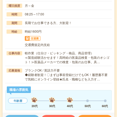
月～金
曜日頻度
08:25～17:00
時間
長期でお仕事できる方、大歓迎！
期間
時給1600円
時給
交通費
交通費規定内支給
軽作業（仕分け・ピッキング・検品、商品管理）
仕事内容
≪製造経験活かせます！高時給の医薬品検査・包装のオシゴ
ト！≫医薬品メーカーでの検査・包装のお仕事。具…
ブランクOK / 英語力不要
応募資格
◆経験者歓迎！〇まずは事前登録だけでもOK！履歴書不要
で気軽にオンライン登録★氏名・職種などを入力す…
職場の雰囲気
年齢層
20代
30代
40代
50代
60代