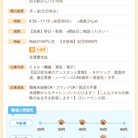
白子駅からバス10分
月～金(土日休み）
曜日頻度
8:30～17:15（休憩:60分） ※残業少なめ
時間
【急募】即日～長期 ※開始日ご相談ください！
期間
時給2100円+交 【月収例】32万5500円
時給
交通費
交通費支給
ＣＡＤ（機械・電気・電子）
仕事内容
【設計担当者のアシスタント業務】・モデリング、図面作
成、修正業務・シーケンスCAD操作＜派遣先＞大手…
職種未経験OK / ブランクOK / 英語力不要
応募資格
未経験からもチャレンジいただけます！【こんなスキルや経
験のある方を歓迎します！】 (1)シーケンス回…
職場の雰囲気
年齢層
20代
30代
40代
50代
60代