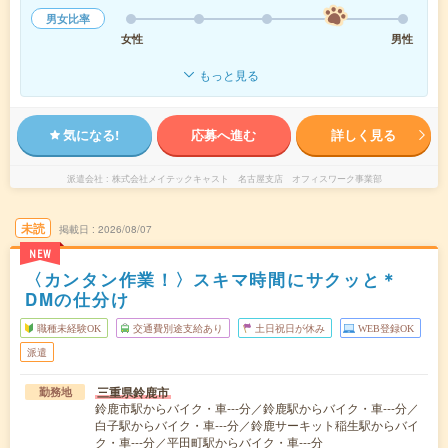
男女比率
女性
男性
もっと見る
気になる!
応募へ進む
詳しく見る
派遣会社
株式会社メイテックキャスト 名古屋支店 オフィスワーク事業部
未読
掲載日
2026/08/07
NEW
〈カンタン作業！〉スキマ時間にサクッと＊
DMの仕分け
職種未経験OK
交通費別途支給あり
土日祝日が休み
WEB登録OK
派遣
三重県鈴鹿市
勤務地
鈴鹿市駅からバイク・車---分／鈴鹿駅からバイク・車---分／
白子駅からバイク・車---分／鈴鹿サーキット稲生駅からバイ
ク・車---分／平田町駅からバイク・車---分