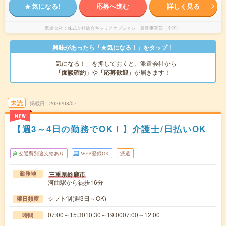
気になる!
応募へ進む
詳しく見る
派遣会社
株式会社綜合キャリアオプション 製造事業部（全国）
興味があったら「★気になる！」をタップ！
「気になる！」を押しておくと、派遣会社から
「面談確約」
や
「応募歓迎」
が届きます！
未読
掲載日
2026/08/07
NEW
【週3～4日の勤務でOK！】介護士/日払いOK
交通費別途支給あり
WEB登録OK
派遣
三重県鈴鹿市
勤務地
河曲駅から徒歩16分
シフト制(週3日～OK)
曜日頻度
07:00～15:3010:30～19:0007:00～12:00
時間