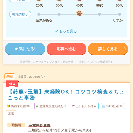
20代
30代
40代
50代
60代
職場の様子
活気がある
しずか
もっと見る
気になる!
応募へ進む
詳しく見る
派遣会社
パーソルテンプスタッフ株式会社 （旧テンプスタッフ株式会社）
未読
掲載日
2026/08/07
NEW
【鈴鹿×玉垣】未経験OK！コツコツ検査＆ちょ
こっと事務
職種未経験OK
交通費別途支給あり
土日祝日が休み
WEB登録OK
派遣
三重県鈴鹿市
勤務地
玉垣駅から徒歩13分／白子駅から車8分