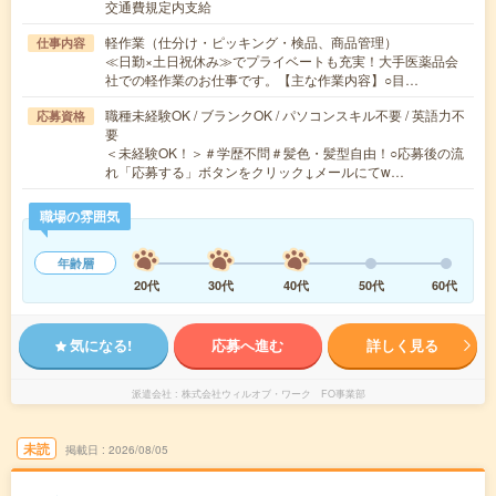
交通費規定内支給
軽作業（仕分け・ピッキング・検品、商品管理）
仕事内容
≪日勤×土日祝休み≫でプライベートも充実！大手医薬品会
社での軽作業のお仕事です。【主な作業内容】○目…
職種未経験OK / ブランクOK / パソコンスキル不要 / 英語力不
応募資格
要
＜未経験OK！＞＃学歴不問＃髪色・髪型自由！○応募後の流
れ「応募する」ボタンをクリック↓メールにてw…
職場の雰囲気
年齢層
20代
30代
40代
50代
60代
気になる!
応募へ進む
詳しく見る
派遣会社
株式会社ウィルオブ・ワーク FO事業部
未読
掲載日
2026/08/05