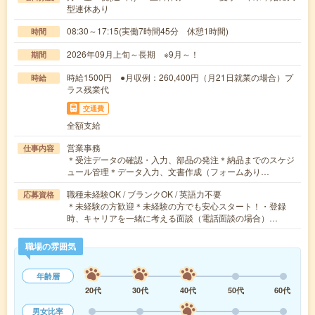
型連休あり
08:30～17:15(実働7時間45分 休憩1時間)
時間
2026年09月上旬～長期 ※9月～！
期間
時給1500円 ●月収例：260,400円（月21日就業の場合）プ
時給
ラス残業代
交通費
全額支給
営業事務
仕事内容
＊受注データの確認・入力、部品の発注＊納品までのスケジ
ュール管理＊データ入力、文書作成（フォームあり…
職種未経験OK / ブランクOK / 英語力不要
応募資格
＊未経験の方歓迎＊未経験の方でも安心スタート！・登録
時、キャリアを一緒に考える面談（電話面談の場合）…
職場の雰囲気
年齢層
20代
30代
40代
50代
60代
男女比率