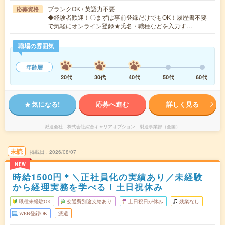
ブランクOK / 英語力不要
応募資格
◆経験者歓迎！〇まずは事前登録だけでもOK！履歴書不要
で気軽にオンライン登録★氏名・職種などを入力す…
職場の雰囲気
年齢層
20代
30代
40代
50代
60代
気になる!
応募へ進む
詳しく見る
派遣会社
株式会社綜合キャリアオプション 製造事業部（全国）
未読
掲載日
2026/08/07
NEW
時給1500円＊＼正社員化の実績あり／未経験
から経理実務を学べる！土日祝休み
職種未経験OK
交通費別途支給あり
土日祝日が休み
残業なし
WEB登録OK
派遣