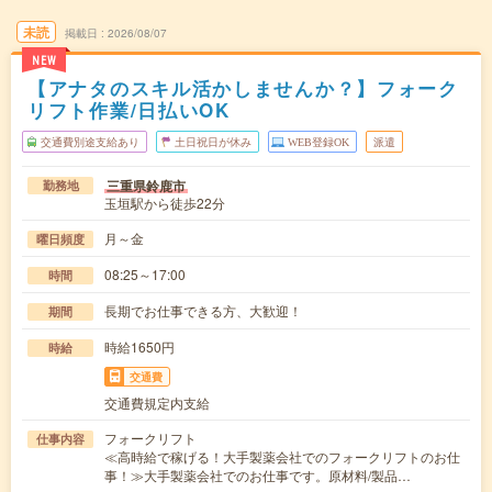
未読
掲載日
2026/08/07
NEW
【アナタのスキル活かしませんか？】フォーク
リフト作業/日払いOK
交通費別途支給あり
土日祝日が休み
WEB登録OK
派遣
三重県鈴鹿市
勤務地
玉垣駅から徒歩22分
月～金
曜日頻度
08:25～17:00
時間
長期でお仕事できる方、大歓迎！
期間
時給1650円
時給
交通費
交通費規定内支給
フォークリフト
仕事内容
≪高時給で稼げる！大手製薬会社でのフォークリフトのお仕
事！≫大手製薬会社でのお仕事です。原材料/製品…