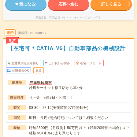
気になる!
応募へ進む
詳しく見る
派遣会社
株式会社バイトレ（キャムコムグループ）
未読
掲載日
2026/08/07
NEW
【在宅可＊CATIA V5】自動車部品の機械設計
交通費別途支給あり
土日祝日が休み
在宅・リモート
WEB登録OK
派遣
三重県鈴鹿市
勤務地
鈴鹿サーキット稲生駅から車4分
月～金 ※週3日～相談可！
曜日頻度
08:30～17:15(実働時間07時間45分)
時間
即日～長期※開始時期についてはご相談ください
期間
時給2800円【月収例】50万円以上（残業20時間の場合）※ご
時給
経験やスキルにより異なります