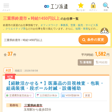
メニュー
気になる!
ログイン
検索
三重県鈴鹿市
×
時給1450円以上
のお仕事一覧
鈴鹿市の派遣のお仕事情報です。
オフィスワーク・事務系
、
営業・販売・サービス系
、
クリエイティブ系
などのお仕事を取り揃えています。さらに、
短期
・
単発
などの期
間や、
職種未経験OK
などのこだわり条件で絞り込んでいただけます。
条件の変更
三重県鈴鹿市 / 時給1450円以上
37
1,582
全
件
平均時給:
円
時給順
新着順
未読
掲載日
2026/08/08
NEW
【経験活かせる＊】医薬品の目視検査・包装・
組函装填・段ボール封緘・設備補助
交通費別途支給あり
土日祝日が休み
WEB登録OK
派遣
三重県鈴鹿市
勤務地
玉垣駅から徒歩22分