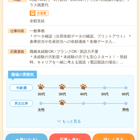
ラス残業代
交通費
全額支給
一般事務
仕事内容
＊データ確認（出荷依頼データの確認、プリントアウト） ＊
倉庫担当や生産担当への依頼連絡＊各種データ入…
職種未経験OK / ブランクOK / 英語力不要
応募資格
＊未経験の方歓迎＊未経験の方でも安心スタート！・登録
時、キャリアを一緒に考える面談（電話面談の場合）…
職場の雰囲気
年齢層
20代
30代
40代
50代
60代
男女比率
女性
男性
もっと見る
気になる!
応募へ進む
詳しく見る