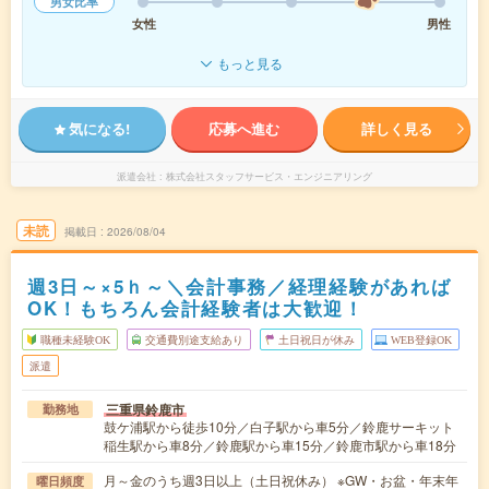
男女比率
女性
男性
もっと見る
気になる!
応募へ進む
詳しく見る
派遣会社
株式会社スタッフサービス・エンジニアリング
未読
掲載日
2026/08/04
週3日～×5ｈ～＼会計事務／経理経験があれば
OK！もちろん会計経験者は大歓迎！
職種未経験OK
交通費別途支給あり
土日祝日が休み
WEB登録OK
派遣
三重県鈴鹿市
勤務地
鼓ケ浦駅から徒歩10分／白子駅から車5分／鈴鹿サーキット
稲生駅から車8分／鈴鹿駅から車15分／鈴鹿市駅から車18分
月～金のうち週3日以上（土日祝休み） ※GW・お盆・年末年
曜日頻度