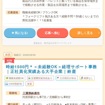
製品の入出荷作業・パレットに載っている製品を保管場所ま
で移動させる作業・製品を出荷場所まで移動させる…
職種未経験OK / ブランクOK
応募資格
＊フォークリフト免許ある方＊経験不問＊50歳くらいまでの
男性活躍中！＊1名募集
気になる!
応募へ進む
詳しく見る
派遣会社
株式会社日本ワークプレイス
未読
掲載日
2026/08/06
NEW
時給1500円＊＜未経験OK＞経理サポート事務
｜正社員化実績ある大手企業｜鈴鹿
職種未経験OK
交通費別途支給あり
土日祝日が休み
残業なし
WEB登録OK
派遣
三重県鈴鹿市
勤務地
河原田駅から車7分／北楠駅から車8分
月～金（週5日） ※土日祝休み ●年末年始・GW・夏季に
曜日頻度