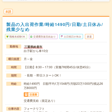
未読
製品の入出荷作業/時給1490円/日勤/土日休み/
残業少なめ
職種未経験OK
交通費別途支給あり
土日祝日が休み
派遣
三重県鈴鹿市
勤務地
白子駅から車10分
月～金
曜日頻度
【日勤】8:30～17:00（実働7時間45分/休憩45分）
時間
・長期 ・即日スタートOK！
期間
時給1490円 日額平均1万1548円/月額23万1000円/残込26
時給
万8000円
交通費
交通費支給（規定あり）
フォークリフト
仕事内容