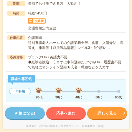
長期でお仕事できる方、大歓迎！
期間
時給1450円
時給
交通費
交通費規定内支給
介護関連
仕事内容
特別養護老人ホームでの介護業務全般。食事、入浴介助、着
替え、排泄等【取扱製品情報】レベル3～5介護レ…
ブランクOK / 英語力不要
応募資格
◆経験者歓迎！〇まずは事前登録だけでもOK！履歴書不要
で気軽にオンライン登録★氏名・職種などを入力す…
職場の雰囲気
年齢層
20代
30代
40代
50代
60代
気になる!
応募へ進む
詳しく見る
派遣会社
株式会社綜合キャリアオプション 製造事業部（全国）