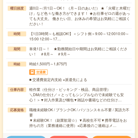
週0日～/月1日～OK！ （月～日のあいだ） ★「火曜と木曜だ
曜日頻度
け」など色々な働き方ができます！ ★お仕事ゼロの週があっ
ても大丈夫。 働きたい日、お休みの希望はお気軽にご相談く
ださい！
【1日3時間～も相談OK!】＜シフト例＞9:00～12:0010:00～
時間
15:00 12:00～17…
単発1日～！ ★勤務開始日や期間はお気軽にご相談くださ
期間
い！ ＃8月～ ＃9月～
時給1,500円～1,875円
時給
交通費
■ 交通費規定内支給 ※派遣先による
軽作業（仕分け・ピッキング・検品、商品管理）
仕事内容
＼DMの仕分け／＜とってもシンプルなので未経験でも安
心！＞▼封入作業及び梱包▼雑誌や書籍などの仕分け…
職種未経験OK / ブランクOK / パソコンスキル不要 / 英語力不
応募資格
要
▼未経験OK！（副業歓迎☆）▼高校生不可▼携帯電話をお
持ちの方（業務連絡に使用）※応募後のご連絡はメ…