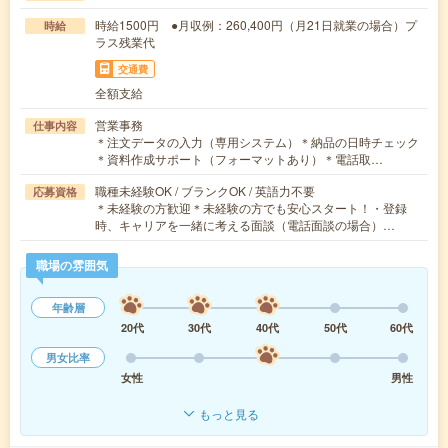
時給1500円 ●月収例：260,400円（月21日就業の場合）プ
時給
ラス残業代
交通費
全額支給
営業事務
仕事内容
＊注文データの入力（専用システム）＊納品の日時チェック
＊資料作成サポート（フォーマットあり）＊電話取…
職種未経験OK / ブランクOK / 英語力不要
応募資格
＊未経験の方歓迎＊未経験の方でも安心スタート！・登録
時、キャリアを一緒に考える面談（電話面談の場合）…
職場の雰囲気
年齢層
20代
30代
40代
50代
60代
男女比率
女性
男性
もっと見る