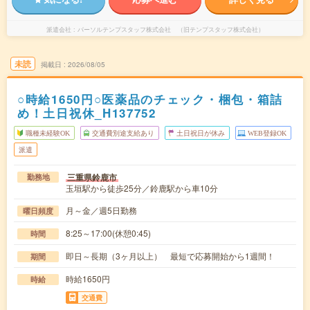
派遣会社
パーソルテンプスタッフ株式会社 （旧テンプスタッフ株式会社）
未読
掲載日
2026/08/05
○時給1650円○医薬品のチェック・梱包・箱詰
め！土日祝休_H137752
職種未経験OK
交通費別途支給あり
土日祝日が休み
WEB登録OK
派遣
三重県鈴鹿市
勤務地
玉垣駅から徒歩25分／鈴鹿駅から車10分
月～金／週5日勤務
曜日頻度
8:25～17:00(休憩0:45)
時間
即日～長期（3ヶ月以上） 最短で応募開始から1週間！
期間
時給1650円
時給
交通費