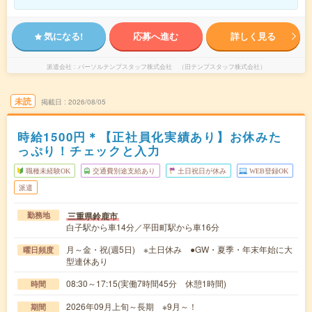
気になる!
応募へ進む
詳しく見る
派遣会社
パーソルテンプスタッフ株式会社 （旧テンプスタッフ株式会社）
未読
掲載日
2026/08/05
時給1500円＊【正社員化実績あり】お休みた
っぷり！チェックと入力
職種未経験OK
交通費別途支給あり
土日祝日が休み
WEB登録OK
派遣
三重県鈴鹿市
勤務地
白子駅から車14分／平田町駅から車16分
月～金・祝(週5日) ※土日休み ●GW・夏季・年末年始に大
曜日頻度
型連休あり
08:30～17:15(実働7時間45分 休憩1時間)
時間
2026年09月上旬～長期 ※9月～！
期間