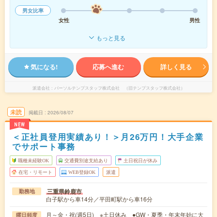
男女比率
女性
男性
もっと見る
気になる!
応募へ進む
詳しく見る
派遣会社
パーソルテンプスタッフ株式会社 （旧テンプスタッフ株式会社）
未読
掲載日
2026/08/07
NEW
＜正社員登用実績あり！＞月26万円！大手企業
でサポート事務
職種未経験OK
交通費別途支給あり
土日祝日が休み
在宅・リモート
WEB登録OK
派遣
三重県鈴鹿市
勤務地
白子駅から車14分／平田町駅から車16分
月～金・祝(週5日) ※土日休み ●GW・夏季・年末年始に大
曜日頻度