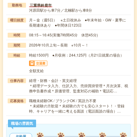
三重県鈴鹿市
勤務地
河原田駅から車7分／北楠駅から車8分
月～金（週5日） ※土日祝休み ●年末年始・GW・夏季に
曜日頻度
長期連休あり ●年間休日123日
08:15～16:45(実働7時間45分 休憩45分)
時間
2026年10月上旬～長期 ※10月～！
期間
時給1500円 ●月収例：244,125円（月21日就業の場合）
時給
交通費
全額支給
経理・財務・会計・英文経理
仕事内容
＊経理データ入力、仕訳入力、売掛買掛管理＊月次決算、税
務申告書作成＊原価管理、監査対応の補助＊電話応…
職種未経験OK / ブランクOK / 英語力不要
応募資格
＊未経験の方歓迎＊未経験の方でも安心スタート！・登録
時、キャリアを一緒に考える面談（電話面談の場合）…
職場の雰囲気
年齢層