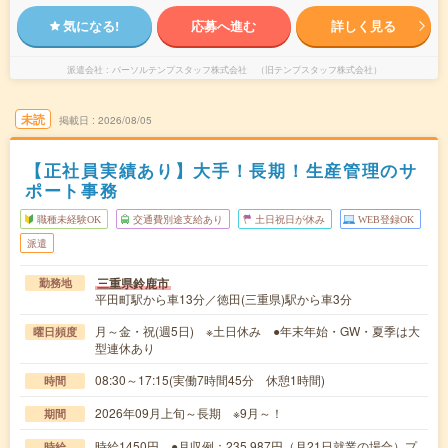
気になる!
応募へ進む
詳しく見る
派遣会社
パーソルテンプスタッフ株式会社 （旧テンプスタッフ株式会社）
未読
掲載日
2026/08/05
【正社員実績あり】大手！長期！生産管理のサ
ポート事務
職種未経験OK
交通費別途支給あり
土日祝日が休み
WEB登録OK
派遣
三重県鈴鹿市
勤務地
平田町駅から車13分／徳田(三重県)駅から車3分
月～金・祝(週5日) ※土日休み ●年末年始・GW・夏季は大
曜日頻度
型連休あり
08:30～17:15(実働7時間45分 休憩1時間)
時間
2026年09月上旬～長期 ※9月～！
期間
時給1450円 ●月収例：235,987円（月21日就業の場合）プ
時給