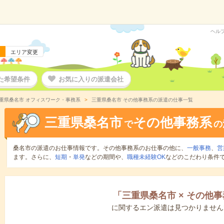
ヘル
エリア変更
た希望条件
お気に入りの派遣会社
重県桑名市 オフィスワーク・事務系
三重県桑名市 その他事務系の派遣の仕事一覧
三重県桑名市
その他事務系
で
の
桑名市の派遣のお仕事情報です。その他事務系のお仕事の他に、
一般事務
、
営
ます。さらに、
短期
・
単発
などの期間や、
職種未経験OK
などのこだわり条件
「
三重県桑名市
×
その他事
に関するエン派遣は見つかりません