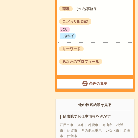
職種
その他事務系
こだわりINDEX
---
絶対
---
できれば
キーワード
---
あなたのプロフィール
---
条件の変更
他の検索結果を見る
勤務地でお仕事情報をさがす
四日市市
津市
鈴鹿市
亀山市
松阪
市
伊賀市
その他三重県
いなべ市
名張
市
伊勢市