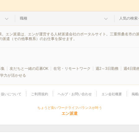
職種
人気の検索
結果。エン派遣は、エンが運営する人材派遣会社のポータルサイト。三重県桑名市の
の派遣（その他事務系）のお仕事を探せます。
募集
友だちと一緒の応募OK
在宅・リモートワーク
週2～3日勤務
週4日勤
学力が活かせる
り扱いについて
ご利用規約
ヘルプ・お問い合わせ
エン会社概要
掲載
ちょうど良いワークライフバランスが叶う
エン派遣