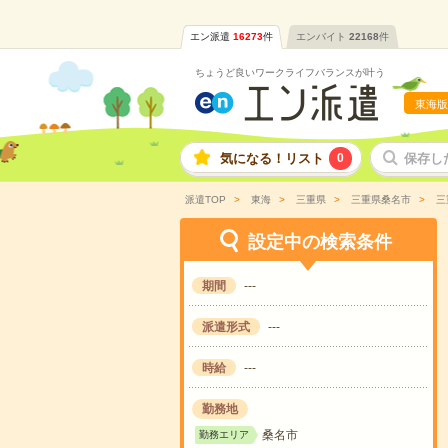
エン派遣
16273
件
エンバイト
22168
件
ちょうど良いワークライフバランスが叶う
東海版
気になる！リスト
0
保存し
派遣TOP
東海
三重県
三重県桑名市
三
設定中の検索条件
期間
---
派遣形式
---
時給
---
勤務地
桑名市
勤務エリア