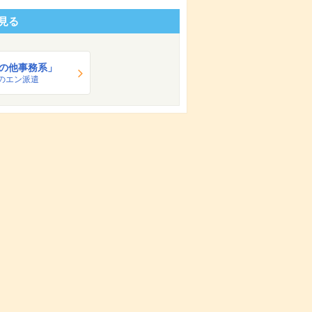
見る
の他事務系」
のエン派遣