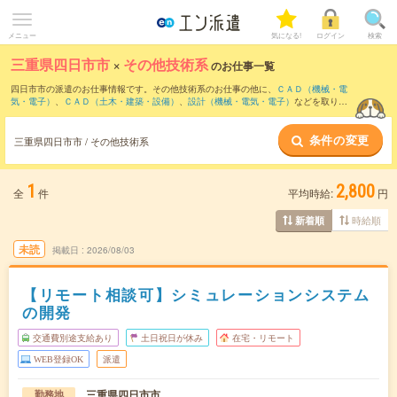
メニュー
気になる!
ログイン
検索
三重県四日市市
×
その他技術系
のお仕事一覧
四日市市の派遣のお仕事情報です。その他技術系のお仕事の他に、
ＣＡＤ（機械・電
気・電子）
、
ＣＡＤ（土木・建築・設備）
、
設計（機械・電気・電子）
などを取り揃
えています。さらに、
短期
・
単発
などの期間や、
職種未経験OK
などのこだわり条件で
絞り込んでいただけます。
条件の変更
三重県四日市市 / その他技術系
1
2,800
全
件
平均時給:
円
時給順
新着順
未読
掲載日
2026/08/03
【リモート相談可】シミュレーションシステム
の開発
交通費別途支給あり
土日祝日が休み
在宅・リモート
WEB登録OK
派遣
三重県四日市市
勤務地