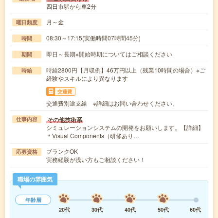
四日市駅から車2分
月～金
曜日頻度
08:30～17:15(実働時間07時間45分)
時間
即日～長期※開始時期についてはご相談ください
期間
時給2800円【月収例】46万円以上（残業10時間の場合）※ご
時給
経験やスキルにより異なります
交通費
交通費別途支給 ※詳細はお問い合わせください。
その他技術系
仕事内容
シミュレーションシステムの開発をお願いします。【詳細】
＊Visual Components（研修あり…
ブランクOK
応募資格
実務経験が浅い方もご相談ください！
職場の雰囲気
年齢層
20代
30代
40代
50代
60代