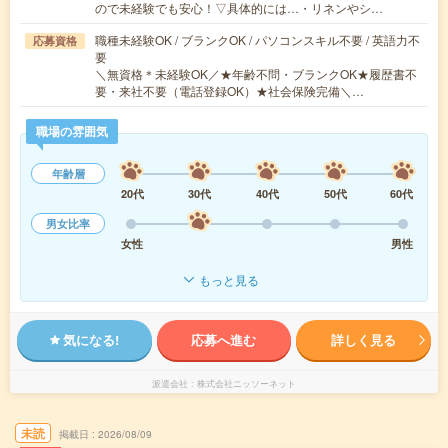
ので未経験でも安心！▽具体的には…・リネンやシ…
職種未経験OK / ブランクOK / パソコンスキル不要 / 英語力不
応募資格
要
＼無資格＊未経験OK／★年齢不問・ブランクOK★履歴書不
要・来社不要（電話登録OK）★社会保険完備＼…
職場の雰囲気
年齢層
20代
30代
40代
50代
60代
男女比率
女性
男性
もっと見る
気になる!
応募へ進む
詳しく見る
派遣会社
株式会社ニッソーネット
未読
掲載日
2026/08/09