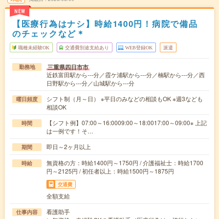
NEW
【医療行為はナシ】時給1400円！病院で備品
のチェックなど＊
職種未経験OK
交通費別途支給あり
WEB登録OK
派遣
三重県四日市市
勤務地
近鉄富田駅から---分／霞ケ浦駅から---分／楠駅から---分／西
日野駅から---分／山城駅から---分
シフト制（月～日） ※平日のみなどの相談もOK ※週3なども
曜日頻度
相談OK
【シフト例】07:00～16:0009:00～18:0017:00～09:00※ 上記
時間
は一例です！そ…
即日～2ヶ月以上
期間
無資格の方：時給1400円～1750円 / 介護福祉士：時給1700
時給
円～2125円 / 初任者以上：時給1500円～1875円
交通費
全額支給
看護助手
仕事内容