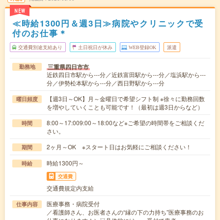
NEW
≪時給1300円＆週3日≫病院やクリニックで受
付のお仕事＊
交通費別途支給あり
土日祝日が休み
WEB登録OK
派遣
三重県四日市市
勤務地
近鉄四日市駅から---分／近鉄富田駅から---分／塩浜駅から---
分／伊勢松本駅から---分／西日野駅から---分
【週3日～OK】月～金曜日で希望シフト制 ※徐々に勤務回数
曜日頻度
を増やしていくことも可能です！（最初は週3日からなど）
8:00～17:009:00～18:00など※ご希望の時間帯をご相談くだ
時間
さい。
2ヶ月～OK ※スタート日はお気軽にご相談ください！
期間
時給1300円～
時給
交通費
交通費規定内支給
医療事務・病院受付
仕事内容
／看護師さん、お医者さんの“縁の下の力持ち”医療事務のお