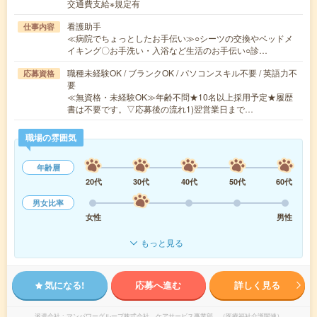
交通費支給※規定有
看護助手
仕事内容
≪病院でちょっとしたお手伝い≫○シーツの交換やベッドメ
イキング〇お手洗い・入浴など生活のお手伝い○診…
職種未経験OK / ブランクOK / パソコンスキル不要 / 英語力不
応募資格
要
≪無資格・未経験OK≫年齢不問★10名以上採用予定★履歴
書は不要です。▽応募後の流れ1)翌営業日まで…
職場の雰囲気
年齢層
20代
30代
40代
50代
60代
男女比率
女性
男性
もっと見る
気になる!
応募へ進む
詳しく見る
派遣会社
マンパワーグループ株式会社 ケアサービス事業部 （医療福祉介護関連）