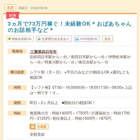
未読
掲載日
2026/08/08
NEW
3ヵ月で73万円稼ぐ！未経験OK＊おばあちゃん
のお話相手など＊
職種未経験OK
交通費別途支給あり
WEB登録OK
派遣
三重県四日市市
勤務地
近鉄四日市駅から---分／南四日市駅から---分／伊勢松本駅か
ら---分／阿倉川駅から---分／南日永駅から---分
シフト制（月～日） ※平日のみなどの相談もOK ※週3なども
曜日頻度
相談OK
【シフト例】07:00～16:0009:00～18:0017:00～09:00※ 上記
時間
は一例です！そ…
即日～2ヶ月以上 ■開始日の相談OK！
期間
無資格の方：時給1400円～1750円 / 介護福祉士：時給1700
時給
円～2125円 / 初任者以上：時給1500円～1875円
交通費
全額支給