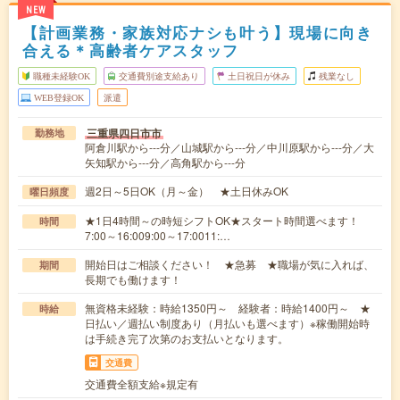
NEW
【計画業務・家族対応ナシも叶う】現場に向き
合える＊高齢者ケアスタッフ
職種未経験OK
交通費別途支給あり
土日祝日が休み
残業なし
WEB登録OK
派遣
三重県四日市市
勤務地
阿倉川駅から---分／山城駅から---分／中川原駅から---分／大
矢知駅から---分／高角駅から---分
週2日～5日OK（月～金） ★土日休みOK
曜日頻度
★1日4時間～の時短シフトOK★スタート時間選べます！
時間
7:00～16:009:00～17:0011:…
開始日はご相談ください！ ★急募 ★職場が気に入れば、
期間
長期でも働けます！
無資格未経験：時給1350円～ 経験者：時給1400円～ ★
時給
日払い／週払い制度あり（月払いも選べます）※稼働開始時
は手続き完了次第のお支払いとなります。
交通費
交通費全額支給※規定有