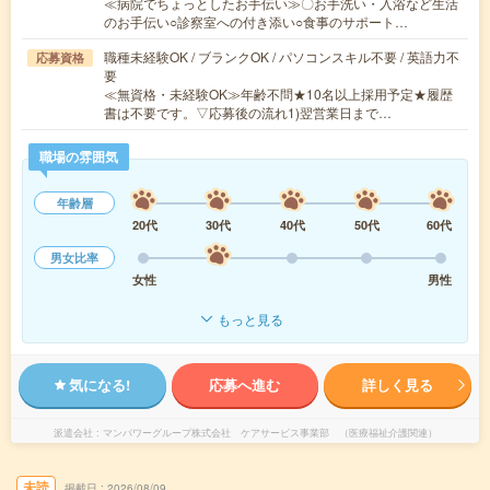
≪病院でちょっとしたお手伝い≫〇お手洗い・入浴など生活
のお手伝い○診察室への付き添い○食事のサポート…
職種未経験OK / ブランクOK / パソコンスキル不要 / 英語力不
応募資格
要
≪無資格・未経験OK≫年齢不問★10名以上採用予定★履歴
書は不要です。▽応募後の流れ1)翌営業日まで…
職場の雰囲気
年齢層
20代
30代
40代
50代
60代
男女比率
女性
男性
もっと見る
気になる!
応募へ進む
詳しく見る
派遣会社
マンパワーグループ株式会社 ケアサービス事業部 （医療福祉介護関連）
未読
掲載日
2026/08/09