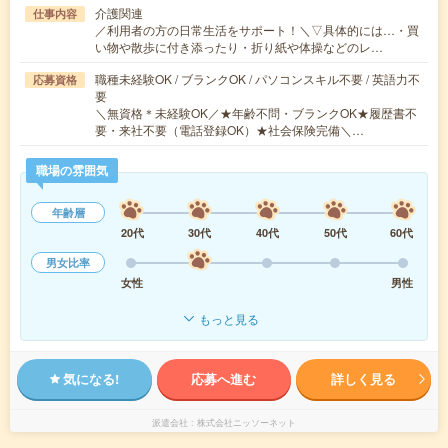
介護関連
仕事内容
／利用者の方の日常生活をサポート！＼▽具体的には…・買
い物や散歩に付き添ったり・折り紙や体操などのレ…
職種未経験OK / ブランクOK / パソコンスキル不要 / 英語力不
応募資格
要
＼無資格＊未経験OK／★年齢不問・ブランクOK★履歴書不
要・来社不要（電話登録OK）★社会保険完備＼…
職場の雰囲気
年齢層
20代
30代
40代
50代
60代
男女比率
女性
男性
もっと見る
気になる!
応募へ進む
詳しく見る
派遣会社
株式会社ニッソーネット