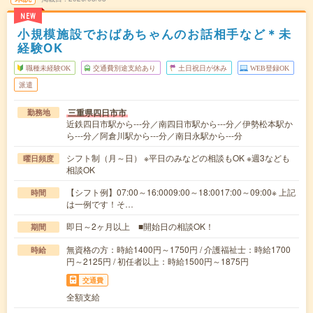
NEW
小規模施設でおばあちゃんのお話相手など＊未
経験OK
職種未経験OK
交通費別途支給あり
土日祝日が休み
WEB登録OK
派遣
三重県四日市市
勤務地
近鉄四日市駅から---分／南四日市駅から---分／伊勢松本駅か
ら---分／阿倉川駅から---分／南日永駅から---分
シフト制（月～日） ※平日のみなどの相談もOK ※週3なども
曜日頻度
相談OK
【シフト例】07:00～16:0009:00～18:0017:00～09:00※ 上記
時間
は一例です！そ…
即日～2ヶ月以上 ■開始日の相談OK！
期間
無資格の方：時給1400円～1750円 / 介護福祉士：時給1700
時給
円～2125円 / 初任者以上：時給1500円～1875円
交通費
全額支給