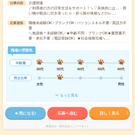
介護関連
仕事内容
／利用者の方の日常生活をサポート！＼▽具体的には…・買
い物や散歩に付き添ったり・折り紙や体操などのレ…
職種未経験OK / ブランクOK / パソコンスキル不要 / 英語力不
応募資格
要
＼無資格＊未経験OK／★年齢不問・ブランクOK★履歴書不
要・来社不要（電話登録OK）★社会保険完備＼…
職場の雰囲気
年齢層
20代
30代
40代
50代
60代
男女比率
女性
男性
もっと見る
気になる!
応募へ進む
詳しく見る
派遣会社
株式会社ニッソーネット