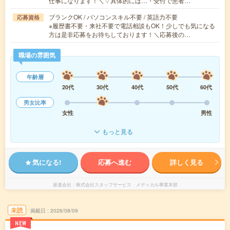
仕事になります！＼▽具体的には…・受付で患者…
ブランクOK / パソコンスキル不要 / 英語力不要
応募資格
※履歴書不要・来社不要で電話相談もOK！少しでも気になる
方は是非応募をお待ちしております！＼応募後の…
職場の雰囲気
年齢層
20代
30代
40代
50代
60代
男女比率
女性
男性
もっと見る
気になる!
応募へ進む
詳しく見る
派遣会社
株式会社スタッフサービス メディカル事業本部
未読
掲載日
2026/08/09
NEW