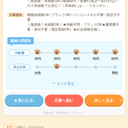
＼無資格・未経験OKの看護助手／医療行為は一切行わない
ので未経験でも安心！▽具体的には…・リネンやシ…
職種未経験OK / ブランクOK / パソコンスキル不要 / 英語力不
応募資格
要
＼無資格＊未経験OK／★年齢不問・ブランクOK★履歴書不
要・来社不要（電話登録OK）★社会保険完備＼…
職場の雰囲気
年齢層
20代
30代
40代
50代
60代
男女比率
女性
男性
もっと見る
気になる!
応募へ進む
詳しく見る
派遣会社
株式会社ニッソーネット
未読
掲載日
2026/08/09