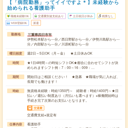
【「病院勤務」ってイイですよ＊】未経験から
始められる看護助手
職種未経験OK
交通費別途支給あり
土日祝日が休み
残業なし
WEB登録OK
派遣
三重県四日市市
勤務地
伊勢松本駅から---分／西日野駅から---分／伊勢川島駅から---
分／内部駅から---分／川原町駅から---分
週2日～5日OK（月～金） ★土日休みOK
曜日頻度
★1日4時間～の時短シフトOK★都合に合わせてシフトが決
時間
められますシフト例：7：00～16：009：…
開始日はご相談ください！ ★急募 ★職場が気に入れば、
期間
長期でも働けます！
無資格未経験：時給1350円～ 経験者：時給1400円～★日
時給
払い／週払い制度あり（月払いも選べます）※稼働開始時は
手続き完了次第のお支払いとなります。
交通費
交通費支給※規定有
看護助手
仕事内容