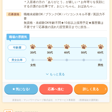
＊入居者の方の「ありがとう」が嬉しい＊お年寄りを笑顔に
する介護のお仕事です。おじいちゃん、おばあちゃ…
職種未経験OK / ブランクOK / パソコンスキル不要 / 英語力不
応募資格
要
無資格・未経験OK年齢不問★10名以上採用予定★履歴書は
不要です▽応募後の流れ1)翌営業日までに担当…
職場の雰囲気
年齢層
20代
30代
40代
50代
60代
男女比率
女性
男性
もっと見る
気になる!
応募へ進む
詳しく見る
派遣会社
マンパワーグループ株式会社 ケアサービス事業部 （医療福祉介護関連）