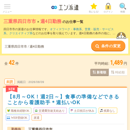
メニュー
気になる!
ログイン
検索
三重県四日市市
×
週4日勤務
のお仕事一覧
四日市市の派遣のお仕事情報です。
オフィスワーク・事務系
、
営業・販売・サービス
系
、
クリエイティブ系
などのお仕事を取り揃えています。週4日勤務の条件の他に、
交
通費別途支給あり
、
職種未経験OK
、
友だちと一緒の応募OK
などのこだわり条件も取
り揃えています。
条件の変更
三重県四日市市 / 週4日勤務
42
1,489
全
件
平均時給:
円
時給順
新着順
未読
掲載日
2026/08/09
NEW
【8月～OK！週2日～】食事の準備などできる
ことから看護助手＊週払いOK
職種未経験OK
交通費別途支給あり
土日祝日が休み
残業なし
WEB登録OK
派遣
三重県四日市市
勤務地