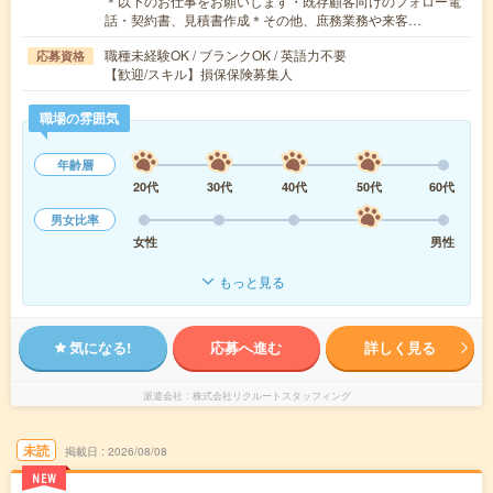
＊以下のお仕事をお願いします・既存顧客向けのフォロー電
話・契約書、見積書作成＊その他、庶務業務や来客…
職種未経験OK / ブランクOK / 英語力不要
応募資格
【歓迎/スキル】損保保険募集人
職場の雰囲気
年齢層
20代
30代
40代
50代
60代
男女比率
女性
男性
もっと見る
気になる!
応募へ進む
詳しく見る
派遣会社
株式会社リクルートスタッフィング
未読
掲載日
2026/08/08
NEW