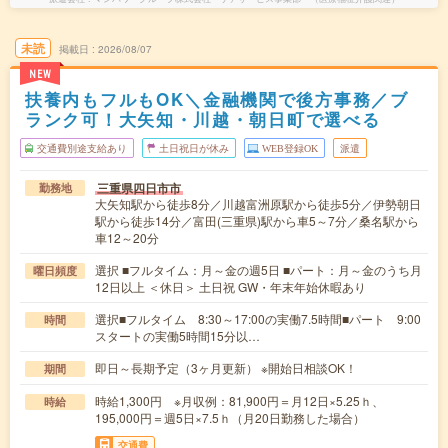
未読
掲載日
2026/08/07
NEW
扶養内もフルもOK＼金融機関で後方事務／ブ
ランク可！大矢知・川越・朝日町で選べる
交通費別途支給あり
土日祝日が休み
WEB登録OK
派遣
三重県四日市市
勤務地
大矢知駅から徒歩8分／川越富洲原駅から徒歩5分／伊勢朝日
駅から徒歩14分／富田(三重県)駅から車5～7分／桑名駅から
車12～20分
選択 ■フルタイム：月～金の週5日 ■パート：月～金のうち月
曜日頻度
12日以上 ＜休日＞ 土日祝 GW・年末年始休暇あり
選択■フルタイム 8:30～17:00の実働7.5時間■パート 9:00
時間
スタートの実働5時間15分以…
即日～長期予定（3ヶ月更新） ※開始日相談OK！
期間
時給1,300円 ※月収例：81,900円＝月12日×5.25ｈ、
時給
195,000円＝週5日×7.5ｈ（月20日勤務した場合）
交通費