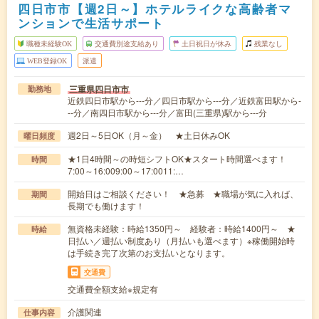
四日市市【週2日～】ホテルライクな高齢者マ
ンションで生活サポート
職種未経験OK
交通費別途支給あり
土日祝日が休み
残業なし
WEB登録OK
派遣
三重県四日市市
勤務地
近鉄四日市駅から---分／四日市駅から---分／近鉄富田駅から-
--分／南四日市駅から---分／富田(三重県)駅から---分
週2日～5日OK（月～金） ★土日休みOK
曜日頻度
★1日4時間～の時短シフトOK★スタート時間選べます！
時間
7:00～16:009:00～17:0011:…
開始日はご相談ください！ ★急募 ★職場が気に入れば、
期間
長期でも働けます！
無資格未経験：時給1350円～ 経験者：時給1400円～ ★
時給
日払い／週払い制度あり（月払いも選べます）※稼働開始時
は手続き完了次第のお支払いとなります。
交通費
交通費全額支給※規定有
介護関連
仕事内容