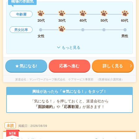
職場の雰囲気
年齢層
20代
30代
40代
50代
60代
男女比率
女性
男性
もっと見る
気になる!
応募へ進む
詳しく見る
派遣会社
マンパワーグループ株式会社 ケアサービス事業部 （医療福祉介護関連）
興味があったら「★気になる！」をタップ！
「気になる！」を押しておくと、派遣会社から
「面談確約」
や
「応募歓迎」
が届きます！
未読
掲載日
2026/08/09
NEW