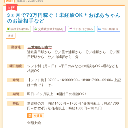
未読
掲載日
2026/08/08
NEW
3ヵ月で73万円稼ぐ！未経験OK＊おばあちゃん
のお話相手など
職種未経験OK
交通費別途支給あり
土日祝日が休み
WEB登録OK
派遣
三重県四日市市
勤務地
近鉄富田駅から---分／霞ケ浦駅から---分／楠駅から---分／西
日野駅から---分／山城駅から---分
シフト制（月～日） ※平日のみなどの相談もOK ※週3なども
曜日頻度
相談OK
【シフト例】07:00～16:0009:00～18:0017:00～09:00※ 上記
時間
は一例です！そ…
即日～2ヶ月以上 ■開始日の相談OK！
期間
無資格の方：時給1400円～1750円 / 介護福祉士：時給1700
時給
円～2125円 / 初任者以上：時給1500円～1875円
交通費
全額支給