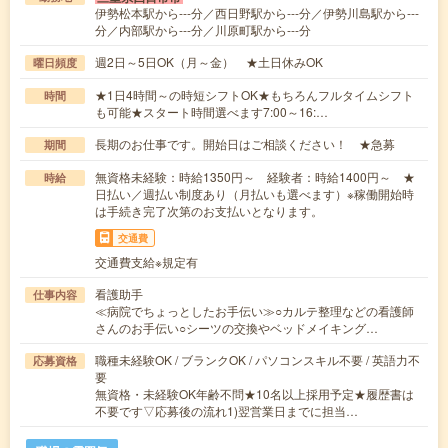
伊勢松本駅から---分／西日野駅から---分／伊勢川島駅から---
分／内部駅から---分／川原町駅から---分
週2日～5日OK（月～金） ★土日休みOK
曜日頻度
★1日4時間～の時短シフトOK★もちろんフルタイムシフト
時間
も可能★スタート時間選べます7:00～16:…
長期のお仕事です。開始日はご相談ください！ ★急募
期間
無資格未経験：時給1350円～ 経験者：時給1400円～ ★
時給
日払い／週払い制度あり（月払いも選べます）※稼働開始時
は手続き完了次第のお支払いとなります。
交通費
交通費支給※規定有
看護助手
仕事内容
≪病院でちょっとしたお手伝い≫○カルテ整理などの看護師
さんのお手伝い○シーツの交換やベッドメイキング…
職種未経験OK / ブランクOK / パソコンスキル不要 / 英語力不
応募資格
要
無資格・未経験OK年齢不問★10名以上採用予定★履歴書は
不要です▽応募後の流れ1)翌営業日までに担当…