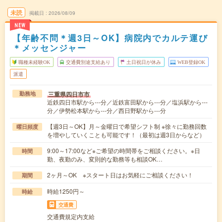
未読
掲載日
2026/08/09
NEW
【年齢不問＊週3日～OK】病院内でカルテ運び
＊メッセンジャー
職種未経験OK
交通費別途支給あり
土日祝日が休み
WEB登録OK
派遣
三重県四日市市
勤務地
近鉄四日市駅から---分／近鉄富田駅から---分／塩浜駅から---
分／伊勢松本駅から---分／西日野駅から---分
【週3日～OK】月～金曜日で希望シフト制 ※徐々に勤務回数
曜日頻度
を増やしていくことも可能です！（最初は週3日からなど）
9:00～17:00など※ご希望の時間帯をご相談ください。※日
時間
勤、夜勤のみ、変則的な勤務等も相談OK…
2ヶ月～OK ※スタート日はお気軽にご相談ください！
期間
時給1250円～
時給
交通費
交通費規定内支給