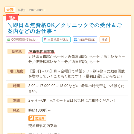
未読
掲載日
2026/08/08
NEW
＼即日＆無資格OK／クリニックでの受付＆ご
案内などのお仕事＊
交通費別途支給あり
土日祝日が休み
WEB登録OK
派遣
三重県四日市市
勤務地
近鉄四日市駅から---分／近鉄富田駅から---分／塩浜駅から---
分／伊勢松本駅から---分／西日野駅から---分
【週3日～OK】月～金曜日で希望シフト制 ※徐々に勤務回数
曜日頻度
を増やしていくことも可能です！（最初は週3日からなど）
8:00～17:009:00～18:00など※ご希望の時間帯をご相談くだ
時間
さい。
2ヶ月～OK ※スタート日はお気軽にご相談ください！
期間
時給1300円～
時給
交通費
交通費規定内支給