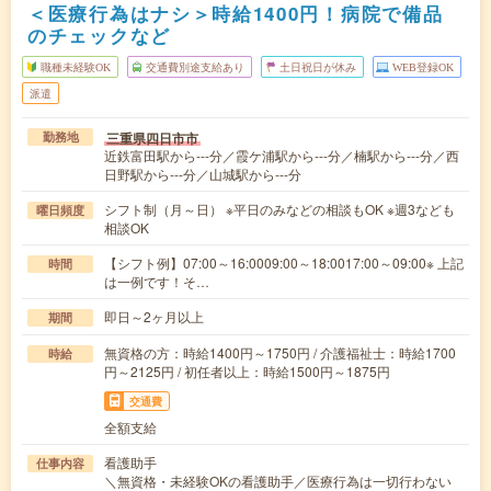
＜医療行為はナシ＞時給1400円！病院で備品
のチェックなど
職種未経験OK
交通費別途支給あり
土日祝日が休み
WEB登録OK
派遣
三重県四日市市
勤務地
近鉄富田駅から---分／霞ケ浦駅から---分／楠駅から---分／西
日野駅から---分／山城駅から---分
シフト制（月～日） ※平日のみなどの相談もOK ※週3なども
曜日頻度
相談OK
【シフト例】07:00～16:0009:00～18:0017:00～09:00※ 上記
時間
は一例です！そ…
即日～2ヶ月以上
期間
無資格の方：時給1400円～1750円 / 介護福祉士：時給1700
時給
円～2125円 / 初任者以上：時給1500円～1875円
交通費
全額支給
看護助手
仕事内容
＼無資格・未経験OKの看護助手／医療行為は一切行わない