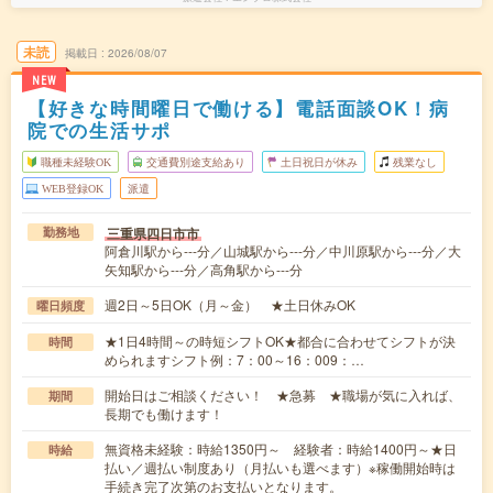
未読
掲載日
2026/08/07
NEW
【好きな時間曜日で働ける】電話面談OK！病
院での生活サポ
職種未経験OK
交通費別途支給あり
土日祝日が休み
残業なし
WEB登録OK
派遣
三重県四日市市
勤務地
阿倉川駅から---分／山城駅から---分／中川原駅から---分／大
矢知駅から---分／高角駅から---分
週2日～5日OK（月～金） ★土日休みOK
曜日頻度
★1日4時間～の時短シフトOK★都合に合わせてシフトが決
時間
められますシフト例：7：00～16：009：…
開始日はご相談ください！ ★急募 ★職場が気に入れば、
期間
長期でも働けます！
無資格未経験：時給1350円～ 経験者：時給1400円～★日
時給
払い／週払い制度あり（月払いも選べます）※稼働開始時は
手続き完了次第のお支払いとなります。