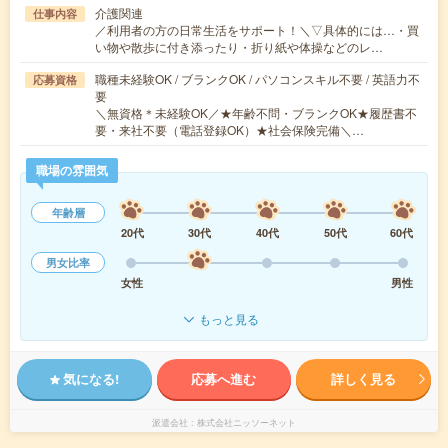
介護関連
仕事内容
／利用者の方の日常生活をサポート！＼▽具体的には…・買
い物や散歩に付き添ったり・折り紙や体操などのレ…
職種未経験OK / ブランクOK / パソコンスキル不要 / 英語力不
応募資格
要
＼無資格＊未経験OK／★年齢不問・ブランクOK★履歴書不
要・来社不要（電話登録OK）★社会保険完備＼…
職場の雰囲気
年齢層
20代
30代
40代
50代
60代
男女比率
女性
男性
もっと見る
気になる!
応募へ進む
詳しく見る
派遣会社
株式会社ニッソーネット