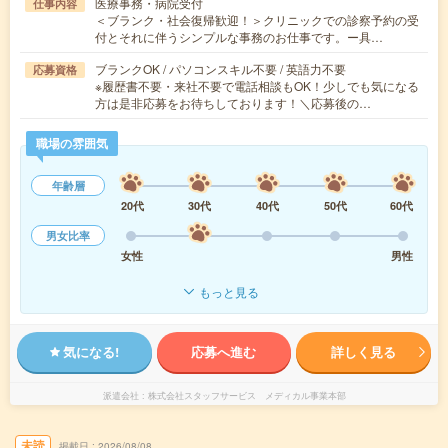
医療事務・病院受付
仕事内容
＜ブランク・社会復帰歓迎！＞クリニックでの診察予約の受
付とそれに伴うシンプルな事務のお仕事です。ー具…
ブランクOK / パソコンスキル不要 / 英語力不要
応募資格
※履歴書不要・来社不要で電話相談もOK！少しでも気になる
方は是非応募をお待ちしております！＼応募後の…
職場の雰囲気
年齢層
20代
30代
40代
50代
60代
男女比率
女性
男性
もっと見る
気になる!
応募へ進む
詳しく見る
派遣会社
株式会社スタッフサービス メディカル事業本部
未読
掲載日
2026/08/08