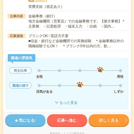
実費支給（規定あり）
金融事務（銀行）
仕事内容
地方金融機関（営業店）での金融事務です。【後方事務】＊
主業務 ・伝票処理 ・端末入力 ・出納 ・国内…
ブランクOK / 英語力不要
応募資格
■信金・銀行など金融機関での実務経験 ＊金融事務以外の
職種経験でもOK！ ＊ブランク5年以内の方、歓…
職場の雰囲気
男女比率
女性
男性
職場の様子
活気がある
しずか
もっと見る
気になる!
応募へ進む
詳しく見る
派遣会社
エンプロ株式会社