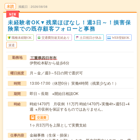
未読
掲載日
2026/08/08
NEW
未経験者OK▼残業ほぼなし！週3日～！損害保
険業での既存顧客フォローと事務
職種未経験OK
交通費別途支給あり
土日祝日が休み
WEB登録OK
派遣
三重県四日市市
勤務地
伊勢松本駅から徒歩6分
月～金／週3～5日の間で選択可
曜日頻度
13:00-17:00（休憩0分）実働4時間（残業少なめ！）
時間
即日～長期 ※開始日相談OK
期間
時給1470円 月収例 11万円 時給1470円×実働4h×週5日×4
時給
週 ※月収例を保証するものではありません。
交通費
1ヶ月3万円を上限として実費支給
金融事務（生保・損保）
仕事内容