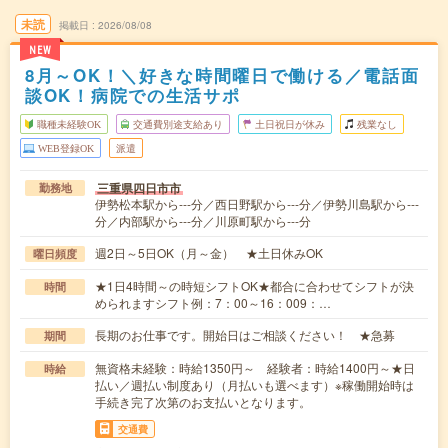
未読
掲載日
2026/08/08
NEW
8月～OK！＼好きな時間曜日で働ける／電話面
談OK！病院での生活サポ
職種未経験OK
交通費別途支給あり
土日祝日が休み
残業なし
WEB登録OK
派遣
三重県四日市市
勤務地
伊勢松本駅から---分／西日野駅から---分／伊勢川島駅から---
分／内部駅から---分／川原町駅から---分
週2日～5日OK（月～金） ★土日休みOK
曜日頻度
★1日4時間～の時短シフトOK★都合に合わせてシフトが決
時間
められますシフト例：7：00～16：009：…
長期のお仕事です。開始日はご相談ください！ ★急募
期間
無資格未経験：時給1350円～ 経験者：時給1400円～★日
時給
払い／週払い制度あり（月払いも選べます）※稼働開始時は
手続き完了次第のお支払いとなります。
交通費