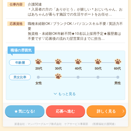
介護関連
仕事内容
＊入居者の方の「ありがとう」が嬉しい＊おじいちゃん、お
ばあちゃんが暮らす施設での生活サポートをお任せ…
職種未経験OK / ブランクOK / パソコンスキル不要 / 英語力不
応募資格
要
無資格・未経験OK年齢不問★10名以上採用予定★履歴書は
不要です▽応募後の流れ1)翌営業日までに担当…
職場の雰囲気
年齢層
20代
30代
40代
50代
60代
男女比率
女性
男性
もっと見る
気になる!
応募へ進む
詳しく見る
派遣会社
マンパワーグループ株式会社 ケアサービス事業部 （医療福祉介護関連）