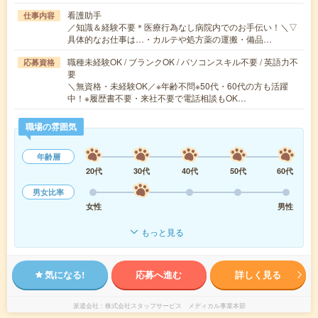
看護助手
仕事内容
／知識＆経験不要＊医療行為なし病院内でのお手伝い！＼▽
具体的なお仕事は…・カルテや処方薬の運搬・備品…
職種未経験OK / ブランクOK / パソコンスキル不要 / 英語力不
応募資格
要
＼無資格・未経験OK／※年齢不問※50代・60代の方も活躍
中！※履歴書不要・来社不要で電話相談もOK…
職場の雰囲気
年齢層
20代
30代
40代
50代
60代
男女比率
女性
男性
もっと見る
気になる!
応募へ進む
詳しく見る
派遣会社
株式会社スタッフサービス メディカル事業本部