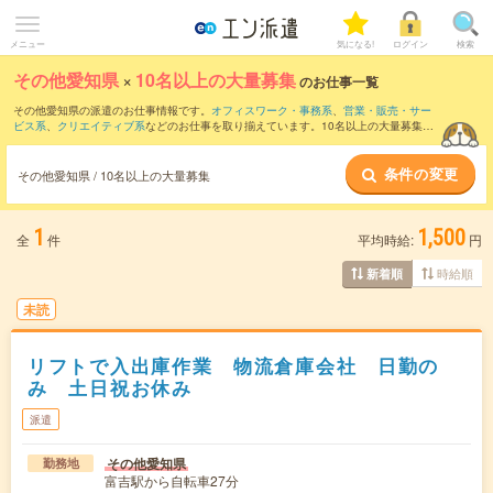
メニュー
気になる!
ログイン
検索
その他愛知県
×
10名以上の大量募集
のお仕事一覧
その他愛知県の派遣のお仕事情報です。
オフィスワーク・事務系
、
営業・販売・サー
ビス系
、
クリエイティブ系
などのお仕事を取り揃えています。10名以上の大量募集の
条件の他に、
交通費別途支給あり
、
職種未経験OK
、
友だちと一緒の応募OK
などのこ
だわり条件も取り揃えています。
条件の変更
その他愛知県 / 10名以上の大量募集
1
1,500
全
件
平均時給:
円
時給順
新着順
未読
リフトで入出庫作業 物流倉庫会社 日勤の
み 土日祝お休み
派遣
その他愛知県
勤務地
富吉駅から自転車27分