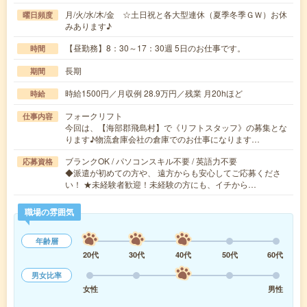
月/火/水/木/金 ☆土日祝と各大型連休（夏季冬季ＧＷ）お休
曜日頻度
みあります♪
【昼勤務】8：30～17：30週 5日のお仕事です。
時間
長期
期間
時給1500円／月収例 28.9万円／残業 月20hほど
時給
フォークリフト
仕事内容
今回は、【海部郡飛島村】で《リフトスタッフ》の募集とな
ります♪物流倉庫会社の倉庫でのお仕事になります…
ブランクOK / パソコンスキル不要 / 英語力不要
応募資格
◆派遣が初めての方や、 遠方からも安心してご応募くださ
い！ ★未経験者歓迎！未経験の方にも、イチから…
職場の雰囲気
年齢層
20代
30代
40代
50代
60代
男女比率
女性
男性