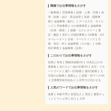
職種でお仕事情報をさがす
一般事務
営業事務
総務・人事・労務
経
理・財務・会計・英文経理
貿易・国際事
務
金融事務（銀行）
データ入力・タイピ
ング
学校事務
その他事務系
金融事務
（生保・損保）
秘書・セクレタリー
通
訳・翻訳
受付
外国語事務
OA事務・OA
オペレーター
企画・マーケティング
広
報・宣伝・IR
金融事務（その他）
法務・
特許事務
金融事務（証券）
こだわりでお仕事情報をさがす
短期
単発
職種未経験OK
10名以上の大
量募集
友だちと一緒の応募OK
在宅・リモ
ートワーク
週2～3日勤務
週4日勤務
土
日祝のみ勤務
残業なし
副業・WワークOK
交通費別途支給あり
語学力が活かせる
人気のワードでお仕事情報をさがす
急募
年齢不問
財団法人
英語
書類チェ
ック
テレビ局
封入
大学