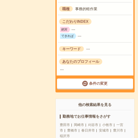
職種
事務的軽作業
こだわりINDEX
---
絶対
---
できれば
キーワード
---
あなたのプロフィール
---
条件の変更
他の検索結果を見る
勤務地でお仕事情報をさがす
豊田市
岡崎市
刈谷市
小牧市
一宮
市
豊橋市
春日井市
安城市
豊川市
稲沢市