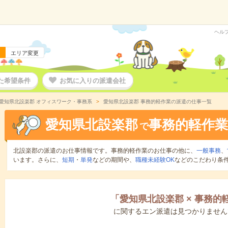
ヘル
エリア変更
た希望条件
お気に入りの派遣会社
愛知県北設楽郡 オフィスワーク・事務系
愛知県北設楽郡 事務的軽作業の派遣の仕事一覧
愛知県北設楽郡
事務的軽作業
で
北設楽郡の派遣のお仕事情報です。事務的軽作業のお仕事の他に、
一般事務
、
います。さらに、
短期
・
単発
などの期間や、
職種未経験OK
などのこだわり条
「
愛知県北設楽郡
×
事務的
に関するエン派遣は見つかりません