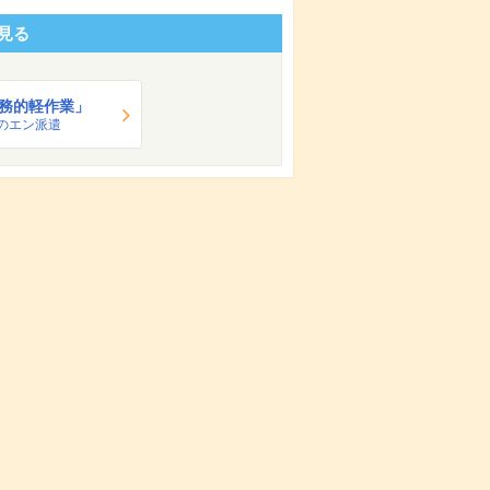
見る
務的軽作業」
のエン派遣