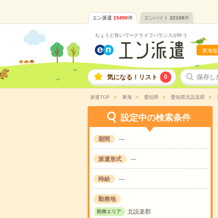
エン派遣
15490
件
エンバイト
22168
件
ちょうど良いワークライフバランスが叶う
東海版
気になる！リスト
0
保存し
派遣TOP
東海
愛知県
愛知県北設楽郡
設定中の検索条件
期間
---
派遣形式
---
時給
---
勤務地
北設楽郡
勤務エリア