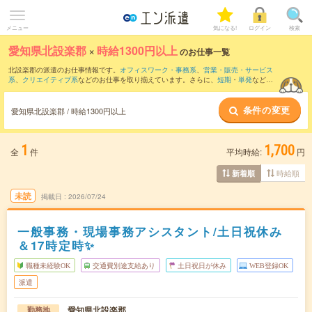
メニュー
気になる!
ログイン
検索
愛知県北設楽郡
×
時給1300円以上
のお仕事一覧
北設楽郡の派遣のお仕事情報です。
オフィスワーク・事務系
、
営業・販売・サービス
系
、
クリエイティブ系
などのお仕事を取り揃えています。さらに、
短期
・
単発
などの
期間や、
職種未経験OK
などのこだわり条件で絞り込んでいただけます。
条件の変更
愛知県北設楽郡 / 時給1300円以上
1
1,700
全
件
平均時給:
円
時給順
新着順
未読
掲載日
2026/07/24
一般事務・現場事務アシスタント/土日祝休み
＆17時定時✨
職種未経験OK
交通費別途支給あり
土日祝日が休み
WEB登録OK
派遣
愛知県北設楽郡
勤務地