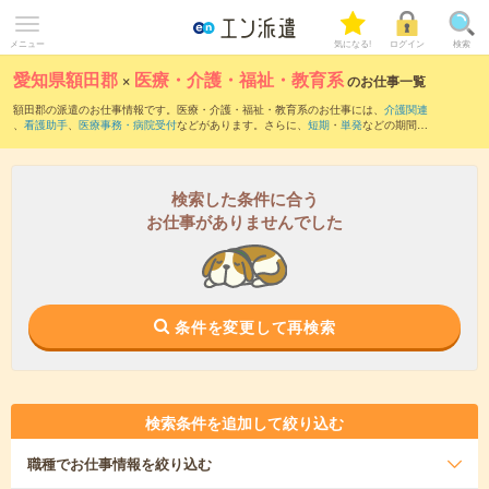
メニュー
気になる!
ログイン
検索
愛知県額田郡
×
医療・介護・福祉・教育系
のお仕事一覧
額田郡の派遣のお仕事情報です。医療・介護・福祉・教育系のお仕事には、
介護関連
、
看護助手
、
医療事務・病院受付
などがあります。さらに、
短期
・
単発
などの期間
や、
職種未経験OK
などのこだわり条件で絞り込んでいただけます。
検索した条件に合う
お仕事がありませんでした
条件を変更して再検索
検索条件を追加して絞り込む
職種
でお仕事情報を絞り込む