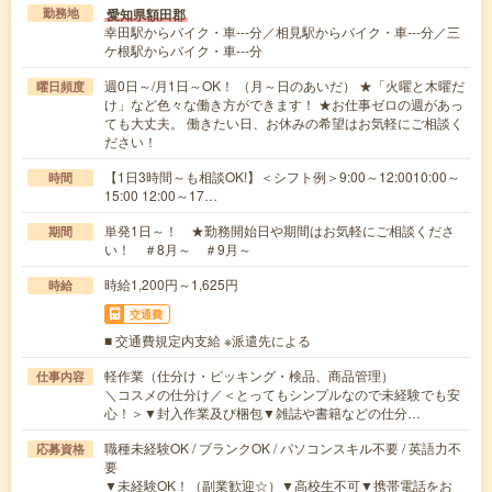
愛知県額田郡
勤務地
幸田駅からバイク・車---分／相見駅からバイク・車---分／三
ケ根駅からバイク・車---分
週0日～/月1日～OK！ （月～日のあいだ） ★「火曜と木曜だ
曜日頻度
け」など色々な働き方ができます！ ★お仕事ゼロの週があっ
ても大丈夫。 働きたい日、お休みの希望はお気軽にご相談く
ださい！
【1日3時間～も相談OK!】＜シフト例＞9:00～12:0010:00～
時間
15:00 12:00～17…
単発1日～！ ★勤務開始日や期間はお気軽にご相談くださ
期間
い！ ＃8月～ ＃9月～
時給1,200円～1,625円
時給
交通費
■ 交通費規定内支給 ※派遣先による
軽作業（仕分け・ピッキング・検品、商品管理）
仕事内容
＼コスメの仕分け／＜とってもシンプルなので未経験でも安
心！＞▼封入作業及び梱包▼雑誌や書籍などの仕分…
職種未経験OK / ブランクOK / パソコンスキル不要 / 英語力不
応募資格
要
▼未経験OK！（副業歓迎☆）▼高校生不可▼携帯電話をお