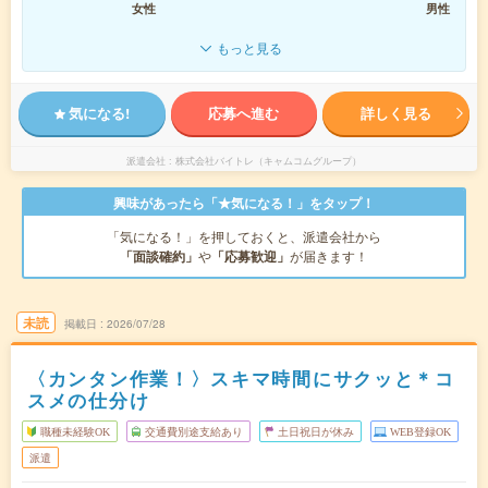
女性
男性
もっと見る
気になる!
応募へ進む
詳しく見る
派遣会社
株式会社バイトレ（キャムコムグループ）
興味があったら「★気になる！」をタップ！
「気になる！」を押しておくと、派遣会社から
「面談確約」
や
「応募歓迎」
が届きます！
未読
掲載日
2026/07/28
〈カンタン作業！〉スキマ時間にサクッと＊コ
スメの仕分け
職種未経験OK
交通費別途支給あり
土日祝日が休み
WEB登録OK
派遣