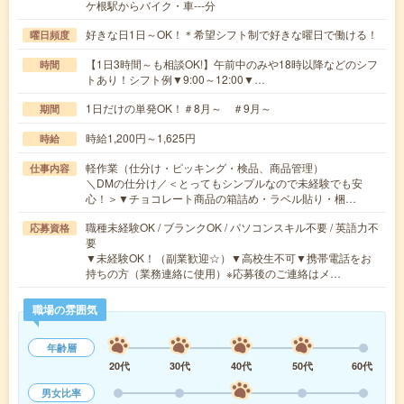
ケ根駅からバイク・車---分
好きな日1日～OK！＊希望シフト制で好きな曜日で働ける！
曜日頻度
【1日3時間～も相談OK!】午前中のみや18時以降などのシフ
時間
トあり！シフト例▼9:00～12:00▼…
1日だけの単発OK！＃8月～ ＃9月～
期間
時給1,200円～1,625円
時給
軽作業（仕分け・ピッキング・検品、商品管理）
仕事内容
＼DMの仕分け／＜とってもシンプルなので未経験でも安
心！＞▼チョコレート商品の箱詰め・ラベル貼り・梱…
職種未経験OK / ブランクOK / パソコンスキル不要 / 英語力不
応募資格
要
▼未経験OK！（副業歓迎☆）▼高校生不可▼携帯電話をお
持ちの方（業務連絡に使用）※応募後のご連絡はメ…
職場の雰囲気
年齢層
20代
30代
40代
50代
60代
男女比率