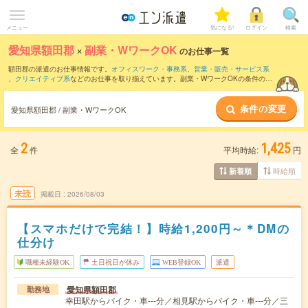
メニュー
気になる!
ログイン
検索
愛知県額田郡
×
副業・WワークOK
のお仕事一覧
額田郡の派遣のお仕事情報です。
オフィスワーク・事務系
、
営業・販売・サービス系
、
クリエイティブ系
などのお仕事を取り揃えています。副業・WワークOKの条件の他
に、
交通費別途支給あり
、
職種未経験OK
、
友だちと一緒の応募OK
などのこだわり条
件も取り揃えています。
条件の変更
愛知県額田郡 / 副業・WワークOK
2
1,425
全
件
平均時給:
円
時給順
新着順
未読
掲載日
2026/08/03
【スマホだけで完結！】時給1,200円～＊DMの
仕分け
職種未経験OK
土日祝日が休み
WEB登録OK
派遣
愛知県額田郡
勤務地
幸田駅からバイク・車---分／相見駅からバイク・車---分／三