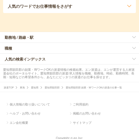
人気のワード
でお仕事情報をさがす
勤務地 / 路線・駅
職種
人気の検索インデックス
愛知県額田郡の副業・WワークOKの派遣情報の検索結果。エン派遣は、エンが運営する人材派
遣会社のポータルサイト。愛知県額田郡の派遣/求人情報を職種、勤務地、時給、勤務時間、長
期・短期などの希望条件から、あなたにピッタリの派遣のお仕事を探せます。
派遣TOP
東海
愛知県
愛知県額田郡
愛知県額田郡 副業・WワークOKの派遣の仕事一覧
個人情報の取り扱いについて
ご利用規約
ヘルプ・お問い合わせ
掲載のお問い合わせ
エン会社概要
サイトマップ
Copyright © en Inc.