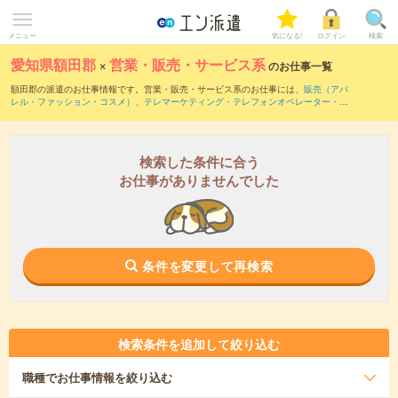
メニュー
気になる!
ログイン
検索
愛知県額田郡
×
営業・販売・サービス系
のお仕事一覧
額田郡の派遣のお仕事情報です。営業・販売・サービス系のお仕事には、
販売（アパ
レル・ファッション・コスメ）
、
テレマーケティング・テレフォンオペレーター・コ
ールセンター
、
窓口・ショールーム・カウンター受付
などがあります。さらに、
短期
・
単発
などの期間や、
職種未経験OK
などのこだわり条件で絞り込んでいただけます。
検索した条件に合う
お仕事がありませんでした
条件を変更して再検索
検索条件を追加して絞り込む
職種
でお仕事情報を絞り込む