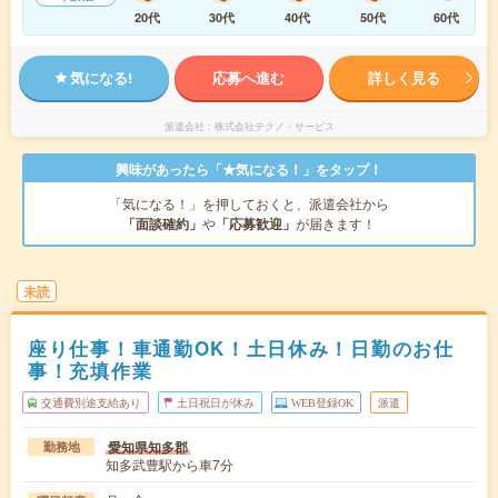
20代
30代
40代
50代
60代
気になる!
応募へ進む
詳しく見る
派遣会社
株式会社テクノ・サービス
興味があったら「★気になる！」をタップ！
「気になる！」を押しておくと、派遣会社から
「面談確約」
や
「応募歓迎」
が届きます！
未読
座り仕事！車通勤OK！土日休み！日勤のお仕
事！充填作業
交通費別途支給あり
土日祝日が休み
WEB登録OK
派遣
愛知県知多郡
勤務地
知多武豊駅から車7分