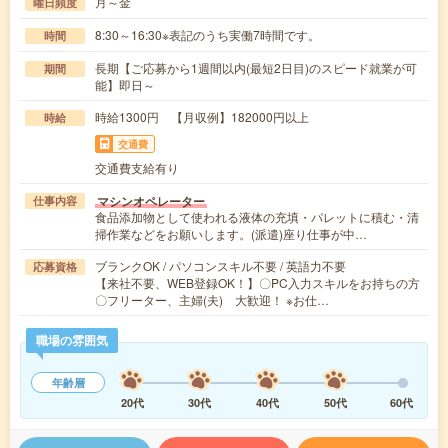
月～金
曜日頻度
8:30～16:30※表記のうち実働7時間です。
時間
長期【ご応募から1週間以内(最短2日目)のスピード就業が可
期間
能】即日～
時給1300円 【月収例】182000円以上
時給
交通費
交通費支給有り
マシンオペレーター
仕事内容
食品添加物として使われる液体の充填・パレットに積む・清
掃作業などをお願いします。(派遣)座り仕事が中…
ブランクOK / パソコンスキル不要 / 英語力不要
応募資格
【来社不要、WEB登録OK！】〇PC入力スキルをお持ちの方
〇フリーター、主婦(夫) 大歓迎！ ※お仕…
職場の雰囲気
年齢層
20代
30代
40代
50代
60代