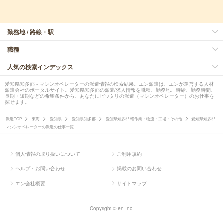
勤務地 / 路線・駅
職種
人気の検索インデックス
愛知県知多郡 - マシンオペレーターの派遣情報の検索結果。エン派遣は、エンが運営する人材
派遣会社のポータルサイト。愛知県知多郡の派遣/求人情報を職種、勤務地、時給、勤務時間、
長期・短期などの希望条件から、あなたにピッタリの派遣（マシンオペレーター）のお仕事を
探せます。
派遣TOP
東海
愛知県
愛知県知多郡
愛知県知多郡 軽作業・物流・工場・その他
愛知県知多郡
マシンオペレーターの派遣の仕事一覧
個人情報の取り扱いについて
ご利用規約
ヘルプ・お問い合わせ
掲載のお問い合わせ
エン会社概要
サイトマップ
Copyright © en Inc.