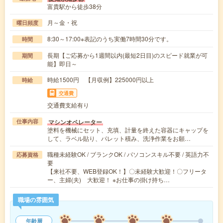
富貴駅から徒歩38分
月～金・祝
曜日頻度
8:30～17:00※表記のうち実働7時間30分です。
時間
長期【ご応募から1週間以内(最短2日目)のスピード就業が可
期間
能】即日～
時給1500円 【月収例】225000円以上
時給
交通費
交通費支給有り
マシンオペレーター
仕事内容
塗料を機械にセット、充填、計量を終えた容器にキャップを
して、ラベル貼り、パレット積み、洗浄作業をお願…
職種未経験OK / ブランクOK / パソコンスキル不要 / 英語力不
応募資格
要
【来社不要、WEB登録OK！】〇未経験大歓迎！〇フリータ
ー、主婦(夫) 大歓迎！ ※お仕事の掛け持ち…
職場の雰囲気
年齢層