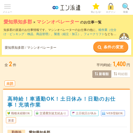
メニュー
気になる!
ログイン
検索
愛知県知多郡
×
マシンオペレーター
のお仕事一覧
知多郡の派遣のお仕事情報です。マシンオペレーターのお仕事の他に、
軽作業（仕分
け・ピッキング・検品、商品管理）
、
製造（組立・加工）
、
フォークリフト
などを取
り揃えています。さらに、
短期
・
単発
などの期間や、
職種未経験OK
などのこだわり条
件で絞り込んでいただけます。職種辞典：
マシンオペレーターのお仕事とは？とは？
条件の変更
愛知県知多郡 / マシンオペレーター
2
1,400
全
件
平均時給:
円
時給順
新着順
未読
高時給！車通勤OK！土日休み！日勤のお仕
事！充填作業
職種未経験OK
交通費別途支給あり
土日祝日が休み
WEB登録OK
派遣
愛知県知多郡
勤務地