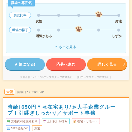
職場の雰囲気
男女比率
女性
男性
職場の様子
活気がある
しずか
もっと見る
気になる!
応募へ進む
詳しく見る
派遣会社
パーソルテンプスタッフ株式会社 （旧テンプスタッフ株式会社）
未読
掲載日
2026/08/01
時給1650円＊≪在宅あり/≫大手企業グルー
プ！引継ぎしっかり／サポート事務
交通費別途支給あり
土日祝日が休み
在宅・リモート
WEB登録OK
派遣