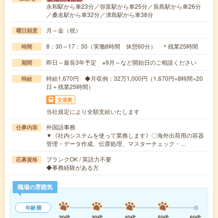
永和駅から車23分／弥富駅から車25分／長島駅から車26分
／桑名駅から車32分／津島駅から車38分
月～金（祝）
曜日頻度
8：30～17：30（実働8時間 休憩60分） ＊残業25時間
時間
即日～最長3年予定 ※9月～など開始日のご相談ください
期間
時給1,670円 ◆月収例：32万1,000円（1,670円×8時間×20
時給
日＋残業25時間）
交通費
当社規定により全額支給いたします
外国語事務
仕事内容
▼《社内システムを使って業務します》〇海外出荷用の容器
管理・データ作成、伝票処理、マスターチェック・…
ブランクOK / 英語力不要
応募資格
◆事務経験がある方
職場の雰囲気
年齢層
20代
30代
40代
50代
60代