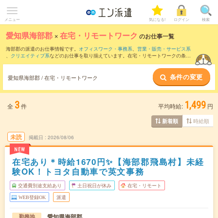
メニュー
気になる!
ログイン
検索
愛知県海部郡
×
在宅・リモートワーク
のお仕事一覧
海部郡の派遣のお仕事情報です。
オフィスワーク・事務系
、
営業・販売・サービス系
、
クリエイティブ系
などのお仕事を取り揃えています。在宅・リモートワークの条件
の他に、
交通費別途支給あり
、
職種未経験OK
、
友だちと一緒の応募OK
などのこだわ
り条件も取り揃えています。
条件の変更
愛知県海部郡 / 在宅・リモートワーク
3
1,499
全
件
平均時給:
円
時給順
新着順
未読
掲載日
2026/08/06
NEW
在宅あり＊時給1670円✨【海部郡飛島村】未経
験OK！トヨタ自動車で英文事務
交通費別途支給あり
土日祝日が休み
在宅・リモート
WEB登録OK
派遣
愛知県海部郡
勤務地