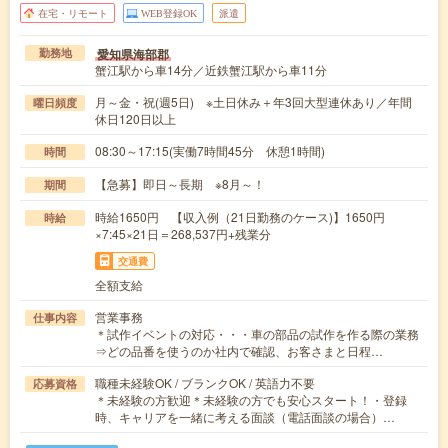
在宅・リモート
WEB登録OK
派遣
愛知県海部郡
勤務地
蟹江駅から車14分／近鉄蟹江駅から車11分
月～金・祝(週5日) ※土日休み＋年3回大型連休あり／年間
曜日頻度
休日120日以上
08:30～17:15(実働7時間45分 休憩1時間)
時間
【急募】即日～長期 ※8月～！
期間
時給1650円 【収入例（21日勤務のケース)】1650円
時給
×7:45×21日＝268,537円+残業分
交通費
全額支給
営業事務
仕事内容
＊試作イベントの対応・・・車の部品の試作を作る際の業務
⇒どの品番を使うのか社内で確認、お客さまと日程…
職種未経験OK / ブランクOK / 英語力不要
応募資格
＊未経験の方歓迎＊未経験の方でも安心スタート！・登録
時、キャリアを一緒に考える面談（電話面談の場合）…