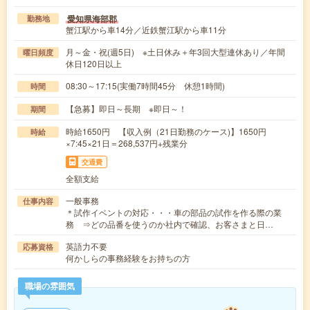
愛知県海部郡
勤務地
蟹江駅から車14分／近鉄蟹江駅から車11分
月～金・祝(週5日) ※土日休み＋年3回大型連休あり／年間
曜日頻度
休日120日以上
08:30～17:15(実働7時間45分 休憩1時間)
時間
【急募】即日～長期 ※即日～！
期間
時給1650円 【収入例（21日勤務のケース)】1650円
時給
×7:45×21日＝268,537円+残業分
交通費
全額支給
一般事務
仕事内容
＊試作イベントの対応・・・車の部品の試作を作る際の業
務 ⇒どの品番を使うのか社内で確認、お客さまと日…
英語力不要
応募資格
何かしらの事務経験をお持ちの方
職場の雰囲気