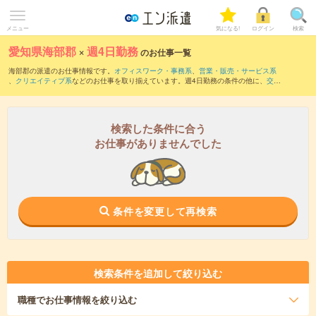
メニュー
気になる!
ログイン
検索
愛知県海部郡
×
週4日勤務
のお仕事一覧
海部郡の派遣のお仕事情報です。
オフィスワーク・事務系
、
営業・販売・サービス系
、
クリエイティブ系
などのお仕事を取り揃えています。週4日勤務の条件の他に、
交通
費別途支給あり
、
職種未経験OK
、
友だちと一緒の応募OK
などのこだわり条件も取り
揃えています。
検索した条件に合う
お仕事がありませんでした
条件を変更して再検索
検索条件を追加して絞り込む
職種
でお仕事情報を絞り込む