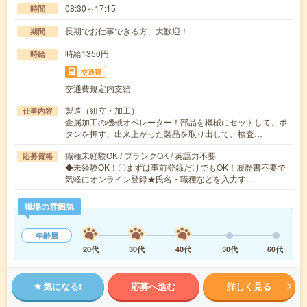
08:30～17:15
時間
長期でお仕事できる方、大歓迎！
期間
時給1350円
時給
交通費
交通費規定内支給
製造（組立・加工）
仕事内容
金属加工の機械オペレーター！部品を機械にセットして、ボ
タンを押す、出来上がった製品を取り出して、検査…
職種未経験OK / ブランクOK / 英語力不要
応募資格
◆未経験OK！〇まずは事前登録だけでもOK！履歴書不要で
気軽にオンライン登録★氏名・職種などを入力す…
職場の雰囲気
年齢層
20代
30代
40代
50代
60代
気になる!
応募へ進む
詳しく見る