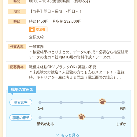
08:00～16:45(実働8時間 休憩45分)
時間
【急募】即日～長期 ※即日～！
期間
時給1450円 月収例 232,000円
時給
交通費
全額支給
一般事務
仕事内容
＊検査結果のとりまとめ、データの作成＊必要なら検査結果
データの出力＊社内MTG用の資料作成＊データの…
職種未経験OK / ブランクOK / 英語力不要
応募資格
＊未経験の方歓迎＊未経験の方でも安心スタート！・登録
時、キャリアを一緒に考える面談（電話面談の場合）…
職場の雰囲気
男女比率
女性
男性
職場の様子
活気がある
しずか
もっと見る