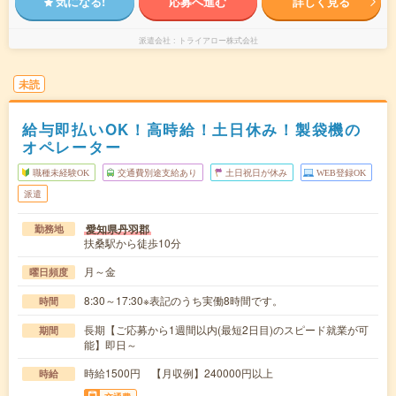
気になる!
応募へ進む
詳しく見る
派遣会社
トライアロー株式会社
未読
給与即払いOK！高時給！土日休み！製袋機の
オペレーター
職種未経験OK
交通費別途支給あり
土日祝日が休み
WEB登録OK
派遣
愛知県丹羽郡
勤務地
扶桑駅から徒歩10分
月～金
曜日頻度
8:30～17:30※表記のうち実働8時間です。
時間
長期【ご応募から1週間以内(最短2日目)のスピード就業が可
期間
能】即日～
時給1500円 【月収例】240000円以上
時給