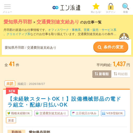
メニュー
気になる!
ログイン
検索
愛知県丹羽郡
×
交通費別途支給あり
のお仕事一覧
丹羽郡の派遣のお仕事情報です。
オフィスワーク・事務系
、
営業・販売・サービス系
、
クリエイティブ系
などのお仕事を取り揃えています。交通費別途支給ありの条件の
他に、
職種未経験OK
、
友だちと一緒の応募OK
、
10名以上の大量募集
などのこだわり
条件も取り揃えています。
条件の変更
愛知県丹羽郡 / 交通費別途支給あり
41
1,437
全
件
平均時給:
円
時給順
新着順
未読
掲載日
2026/08/07
NEW
【未経験スタートOK！】設備機械部品の電ド
ラ組立・配線/日払いOK
職種未経験OK
交通費別途支給あり
土日祝日が休み
WEB登録OK
派遣
愛知県丹羽郡
勤務地