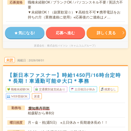
職種未経験OK / ブランクOK / パソコンスキル不要 / 英語力不
応募資格
要
▼未経験OK！（副業歓迎☆）▼高校生不可▼携帯電話をお
持ちの方（業務連絡に使用）※応募後のご連絡はメ…
気になる!
応募へ進む
詳しく見る
派遣会社
株式会社バイトレ（キャムコムグループ）
未読
掲載日
2026/08/01
【新日本ファスナー】時給1450円/16時台定時
＊長期！車通勤可能＠大口＊事務
職種未経験OK
交通費別途支給あり
土日祝日が休み
残業なし
WEB登録OK
派遣
愛知県丹羽郡
勤務地
柏森駅から車8分
月～金・祝(週5日) ※土日休み＋長期連休長め！！
曜日頻度