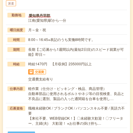
派遣
愛知県丹羽郡
勤務地
江南(愛知県)駅から---分
月～金・祝
曜日頻度
8:00～16:45※表記のうち実働8時間です。
時間
長期【ご応募から1週間以内(最短2日目)のスピード就業が可
期間
能】即日～
時給1470円 【月収例】235000円以上
時給
交通費
交通費支給有り
軽作業（仕分け・ピッキング・検品、商品管理）
仕事内容
自動車部品に使用されるボルトやネジ等の目視検査、良品と
不良品に選別、製品の入った通関箱を台車を使用し…
職種未経験OK / ブランクOK / パソコンスキル不要 / 英語力不
応募資格
要
【来社不要、WEB登録OK！】〇未経験大歓迎！〇フリータ
ー、主婦(夫) 大歓迎！ ※お仕事の掛け持ち…