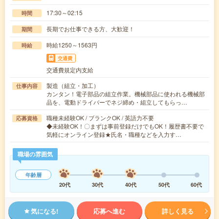
17:30～02:15
時間
長期でお仕事できる方、大歓迎！
期間
時給1250～1563円
時給
交通費
交通費規定内支給
製造（組立・加工）
仕事内容
カンタン！電子部品の組立作業。機械部品に使われる機械部
品を、電動ドライバーでネジ締め・組立してもらっ…
職種未経験OK / ブランクOK / 英語力不要
応募資格
◆未経験OK！〇まずは事前登録だけでもOK！履歴書不要で
気軽にオンライン登録★氏名・職種などを入力す…
職場の雰囲気
年齢層
20代
30代
40代
50代
60代
気になる!
応募へ進む
詳しく見る