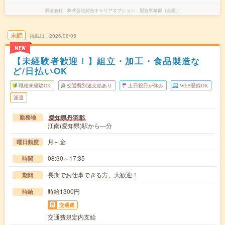
派遣会社
株式会社綜合キャリアオプション 製造事業部（全国）
未読
掲載日
2026/08/05
NEW
【未経験者歓迎！】組立・加工・食品製造な
ど/日払いOK
職種未経験OK
交通費別途支給あり
土日祝日が休み
WEB登録OK
派遣
愛知県丹羽郡
勤務地
江南(愛知県)駅から---分
月～金
曜日頻度
08:30～17:35
時間
長期でお仕事できる方、大歓迎！
期間
時給1300円
時給
交通費
交通費規定内支給