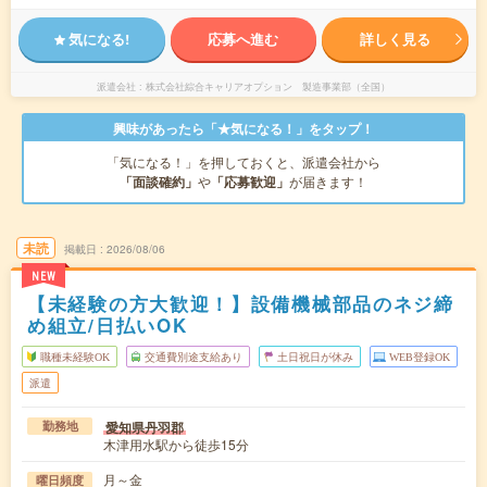
気になる!
応募へ進む
詳しく見る
派遣会社
株式会社綜合キャリアオプション 製造事業部（全国）
興味があったら「★気になる！」をタップ！
「気になる！」を押しておくと、派遣会社から
「面談確約」
や
「応募歓迎」
が届きます！
未読
掲載日
2026/08/06
NEW
【未経験の方大歓迎！】設備機械部品のネジ締
め組立/日払いOK
職種未経験OK
交通費別途支給あり
土日祝日が休み
WEB登録OK
派遣
愛知県丹羽郡
勤務地
木津用水駅から徒歩15分
月～金
曜日頻度