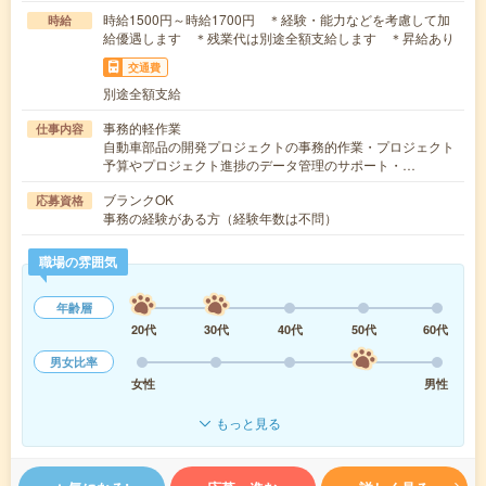
時給1500円～時給1700円 ＊経験・能力などを考慮して加
時給
給優遇します ＊残業代は別途全額支給します ＊昇給あり
交通費
別途全額支給
事務的軽作業
仕事内容
自動車部品の開発プロジェクトの事務的作業・プロジェクト
予算やプロジェクト進捗のデータ管理のサポート・…
ブランクOK
応募資格
事務の経験がある方（経験年数は不問）
職場の雰囲気
年齢層
20代
30代
40代
50代
60代
男女比率
女性
男性
もっと見る