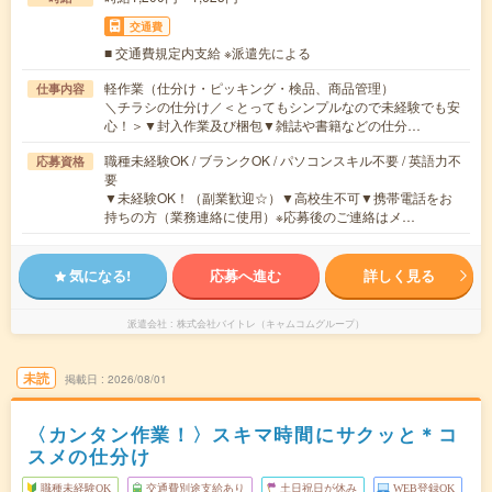
交通費
■ 交通費規定内支給 ※派遣先による
軽作業（仕分け・ピッキング・検品、商品管理）
仕事内容
＼チラシの仕分け／＜とってもシンプルなので未経験でも安
心！＞▼封入作業及び梱包▼雑誌や書籍などの仕分…
職種未経験OK / ブランクOK / パソコンスキル不要 / 英語力不
応募資格
要
▼未経験OK！（副業歓迎☆）▼高校生不可▼携帯電話をお
持ちの方（業務連絡に使用）※応募後のご連絡はメ…
気になる!
応募へ進む
詳しく見る
派遣会社
株式会社バイトレ（キャムコムグループ）
未読
掲載日
2026/08/01
〈カンタン作業！〉スキマ時間にサクッと＊コ
スメの仕分け
職種未経験OK
交通費別途支給あり
土日祝日が休み
WEB登録OK