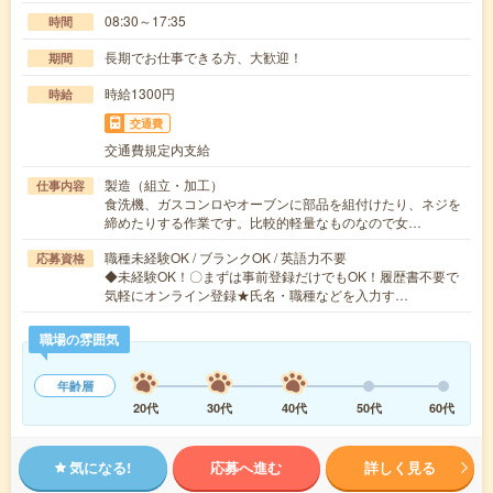
08:30～17:35
時間
長期でお仕事できる方、大歓迎！
期間
時給1300円
時給
交通費
交通費規定内支給
製造（組立・加工）
仕事内容
食洗機、ガスコンロやオーブンに部品を組付けたり、ネジを
締めたりする作業です。比較的軽量なものなので女…
職種未経験OK / ブランクOK / 英語力不要
応募資格
◆未経験OK！〇まずは事前登録だけでもOK！履歴書不要で
気軽にオンライン登録★氏名・職種などを入力す…
職場の雰囲気
年齢層
20代
30代
40代
50代
60代
気になる!
応募へ進む
詳しく見る