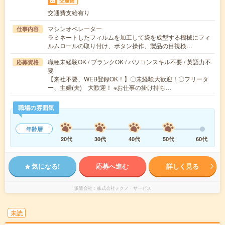
交通費
交通費支給有り
マシンオペレーター
仕事内容
ラミネートしたフィルムを加工して袋を成型する機械にフィ
ルムロールの取り付け、ボタン操作、製品の目視検…
職種未経験OK / ブランクOK / パソコンスキル不要 / 英語力不
応募資格
要
【来社不要、WEB登録OK！】〇未経験大歓迎！〇フリータ
ー、主婦(夫) 大歓迎！ ※お仕事の掛け持ち…
職場の雰囲気
年齢層
20代
30代
40代
50代
60代
気になる!
応募へ進む
詳しく見る
派遣会社
株式会社テクノ・サービス
未読