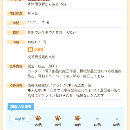
木津用水駅から徒歩15分
月～金
曜日頻度
08:30～17:15
時間
長期でお仕事できる方、大歓迎！
期間
時給1250円
時給
交通費
交通費規定内支給
製造（組立・加工）
仕事内容
カンタン！電子部品の組立作業。機械部品に使われる機械部
品を、電動ドライバーでネジ締め・組立してもらっ…
職種未経験OK / ブランクOK / 英語力不要
応募資格
◆未経験OK！〇まずは事前登録だけでもOK！履歴書不要で
気軽にオンライン登録★氏名・職種などを入力す…
職場の雰囲気
年齢層
20代
30代
40代
50代
60代