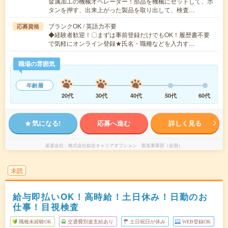
金属加工の機械オペレーター！部品を機械にセットして、ボ
タンを押す、出来上がった製品を取り出して、検査…
ブランクOK / 英語力不要
応募資格
◆経験者歓迎！〇まずは事前登録だけでもOK！履歴書不要
で気軽にオンライン登録★氏名・職種などを入力す…
職場の雰囲気
年齢層
20代
30代
40代
50代
60代
気になる!
応募へ進む
詳しく見る
派遣会社
株式会社綜合キャリアオプション 製造事業部（全国）
未読
給与即払いOK！高時給！土日休み！日勤のお
仕事！目視検査
職種未経験OK
交通費別途支給あり
土日祝日が休み
WEB登録OK