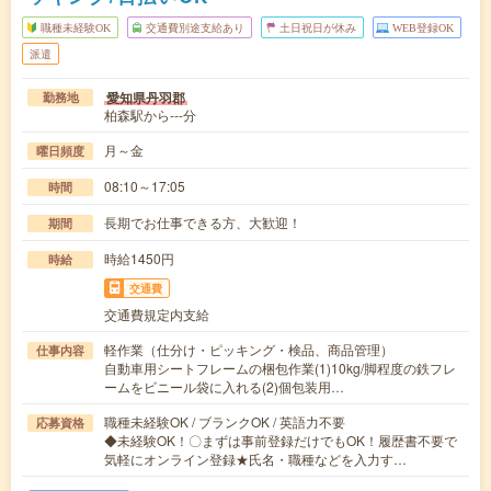
職種未経験OK
交通費別途支給あり
土日祝日が休み
WEB登録OK
派遣
愛知県丹羽郡
勤務地
柏森駅から---分
月～金
曜日頻度
08:10～17:05
時間
長期でお仕事できる方、大歓迎！
期間
時給1450円
時給
交通費
交通費規定内支給
軽作業（仕分け・ピッキング・検品、商品管理）
仕事内容
自動車用シートフレームの梱包作業(1)10kg/脚程度の鉄フレ
ームをビニール袋に入れる(2)個包装用…
職種未経験OK / ブランクOK / 英語力不要
応募資格
◆未経験OK！〇まずは事前登録だけでもOK！履歴書不要で
気軽にオンライン登録★氏名・職種などを入力す…