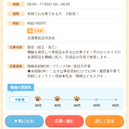
08:00～17:0021:00～06:00
時間
長期でお仕事できる方、大歓迎！
期間
時給1650円
時給
交通費
交通費規定内支給
製造（組立・加工）
仕事内容
機械を操作して車部品を作るお仕事です！手のひらサイズの
金属部品を機械に投入、完成品を目視で検査します…
職種未経験OK / ブランクOK / 英語力不要
応募資格
◆未経験OK！〇まずは事前登録だけでもOK！履歴書不要で
気軽にオンライン登録★氏名・職種などを入力す…
職場の雰囲気
年齢層
20代
30代
40代
50代
60代
気になる!
応募へ進む
詳しく見る