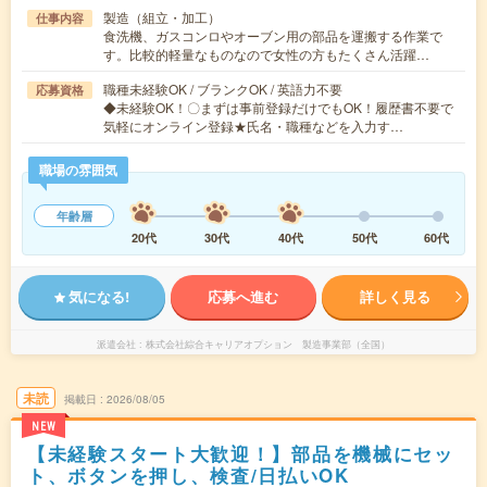
製造（組立・加工）
仕事内容
食洗機、ガスコンロやオーブン用の部品を運搬する作業で
す。比較的軽量なものなので女性の方もたくさん活躍…
職種未経験OK / ブランクOK / 英語力不要
応募資格
◆未経験OK！〇まずは事前登録だけでもOK！履歴書不要で
気軽にオンライン登録★氏名・職種などを入力す…
職場の雰囲気
年齢層
20代
30代
40代
50代
60代
気になる!
応募へ進む
詳しく見る
派遣会社
株式会社綜合キャリアオプション 製造事業部（全国）
未読
掲載日
2026/08/05
NEW
【未経験スタート大歓迎！】部品を機械にセッ
ト、ボタンを押し、検査/日払いOK