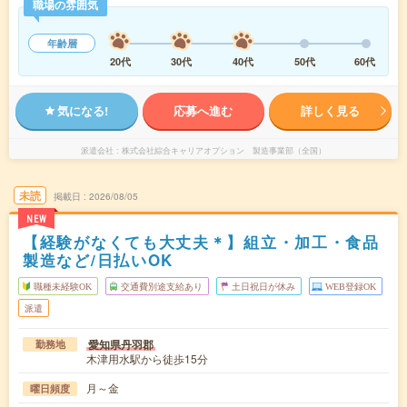
職場の雰囲気
年齢層
20代
30代
40代
50代
60代
気になる!
応募へ進む
詳しく見る
派遣会社
株式会社綜合キャリアオプション 製造事業部（全国）
未読
掲載日
2026/08/05
NEW
【経験がなくても大丈夫＊】組立・加工・食品
製造など/日払いOK
職種未経験OK
交通費別途支給あり
土日祝日が休み
WEB登録OK
派遣
愛知県丹羽郡
勤務地
木津用水駅から徒歩15分
月～金
曜日頻度