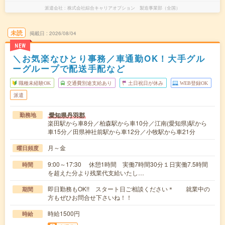
派遣会社
株式会社綜合キャリアオプション 製造事業部（全国）
未読
掲載日
2026/08/04
NEW
＼お気楽なひとり事務／車通勤OK！大手グル
ーグループで配送手配など
職種未経験OK
交通費別途支給あり
土日祝日が休み
WEB登録OK
派遣
愛知県丹羽郡
勤務地
楽田駅から車8分／柏森駅から車10分／江南(愛知県)駅から
車15分／田県神社前駅から車12分／小牧駅から車21分
月～金
曜日頻度
9:00～17:30 休憩1時間 実働7時間30分１日実働7.5時間
時間
を超えた分より残業代支給いたし…
即日勤務もOK!! スタート日ご相談ください＊ 就業中の
期間
方もぜひお問合せ下さいね！！
時給1500円
時給