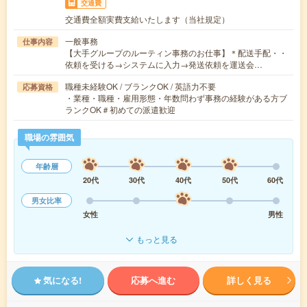
交通費
交通費全額実費支給いたします（当社規定）
一般事務
仕事内容
【大手グループのルーティン事務のお仕事】＊配送手配・・
依頼を受ける→システムに入力→発送依頼を運送会…
職種未経験OK / ブランクOK / 英語力不要
応募資格
・業種・職種・雇用形態・年数問わず事務の経験がある方ブ
ランクOK＃初めての派遣歓迎
職場の雰囲気
年齢層
20代
30代
40代
50代
60代
男女比率
女性
男性
もっと見る
気になる!
応募へ進む
詳しく見る