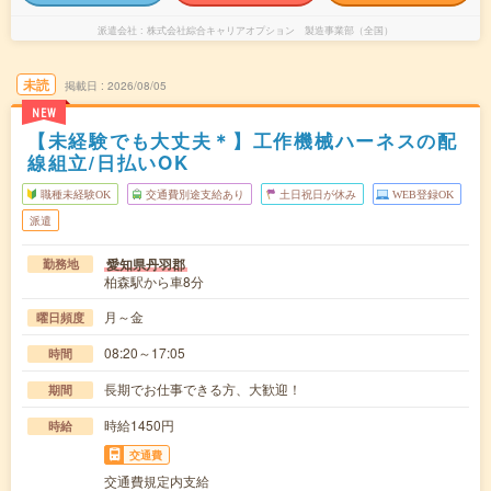
派遣会社
株式会社綜合キャリアオプション 製造事業部（全国）
未読
掲載日
2026/08/05
NEW
【未経験でも大丈夫＊】工作機械ハーネスの配
線組立/日払いOK
職種未経験OK
交通費別途支給あり
土日祝日が休み
WEB登録OK
派遣
愛知県丹羽郡
勤務地
柏森駅から車8分
月～金
曜日頻度
08:20～17:05
時間
長期でお仕事できる方、大歓迎！
期間
時給1450円
時給
交通費
交通費規定内支給