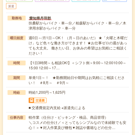
派遣
愛知県丹羽郡
勤務地
扶桑駅からバイク・車---分／柏森駅からバイク・車---分／木
津用水駅からバイク・車---分
週0日～/月1日～OK！ （月～日のあいだ） ★「火曜と木曜だ
曜日頻度
け」など色々な働き方ができます！ ★お仕事ゼロの週があっ
ても大丈夫。 働きたい日、お休みの希望はお気軽にご相談く
ださい！
【1日3時間～も相談OK!】＜シフト例＞9:00～12:0010:00～
時間
15:00 12:00～17…
単発1日～！ ★勤務開始日や期間はお気軽にご相談くださ
期間
い！ ＃8月～ ＃9月～
時給1,200円～1,625円
時給
交通費
■ 交通費規定内支給 ※派遣先による
軽作業（仕分け・ピッキング・検品、商品管理）
仕事内容
＼コスメの仕分け／＜とってもシンプルなので未経験でも安
心！＞▼封入作業及び梱包▼雑誌や書籍などの仕分…