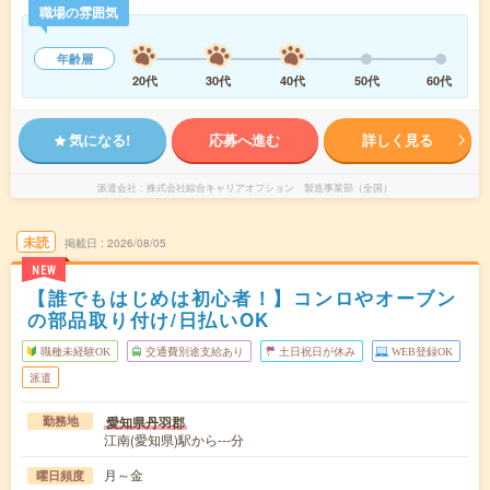
職場の雰囲気
年齢層
20代
30代
40代
50代
60代
気になる!
応募へ進む
詳しく見る
派遣会社
株式会社綜合キャリアオプション 製造事業部（全国）
未読
掲載日
2026/08/05
NEW
【誰でもはじめは初心者！】コンロやオーブン
の部品取り付け/日払いOK
職種未経験OK
交通費別途支給あり
土日祝日が休み
WEB登録OK
派遣
愛知県丹羽郡
勤務地
江南(愛知県)駅から---分
月～金
曜日頻度