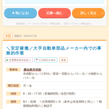
気になる!
応募へ進む
詳しく見る
派遣会社
パーソルテンプスタッフ株式会社 （旧テンプスタッフ株式会社）
未読
掲載日
2026/07/30
＼安定稼働／大手自動車部品メーカー内での事
務的作業
交通費別途支給あり
土日祝日が休み
派遣
愛知県丹羽郡
勤務地
布袋駅からバス20分／尾張一宮駅からバス---分／小牧駅から
バス---分
月～金
曜日頻度
8：30～17:30（実働8時間／休憩1時間）
時間
8/1～長期 ＊試用期間3ヶ月（条件は本採用時と同じ）＊勤
期間
務開始時期のご相談可