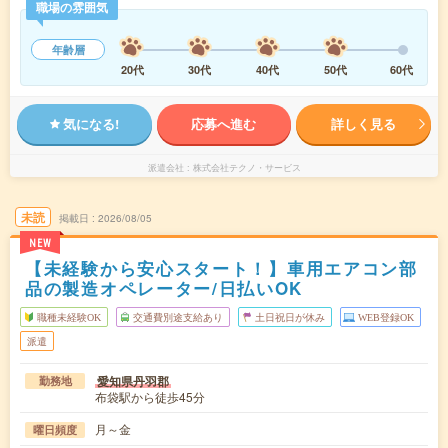
職場の雰囲気
年齢層
20代
30代
40代
50代
60代
気になる!
応募へ進む
詳しく見る
派遣会社
株式会社テクノ・サービス
未読
掲載日
2026/08/05
NEW
【未経験から安心スタート！】車用エアコン部
品の製造オペレーター/日払いOK
職種未経験OK
交通費別途支給あり
土日祝日が休み
WEB登録OK
派遣
愛知県丹羽郡
勤務地
布袋駅から徒歩45分
月～金
曜日頻度