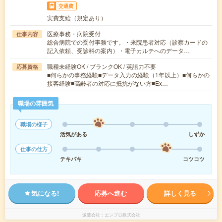
交通費
実費支給（規定あり）
医療事務・病院受付
仕事内容
総合病院での受付事務です。・来院患者対応（診察カードの
記入依頼、受診科の案内）・電子カルテへのデータ…
職種未経験OK / ブランクOK / 英語力不要
応募資格
■何らかの事務経験■データ入力の経験（1年以上）■何らかの
接客経験■高齢者の対応に抵抗がない方■Ex…
職場の雰囲気
職場の様子
活気がある
しずか
仕事の仕方
テキパキ
コツコツ
気になる!
応募へ進む
詳しく見る
派遣会社
エンプロ株式会社