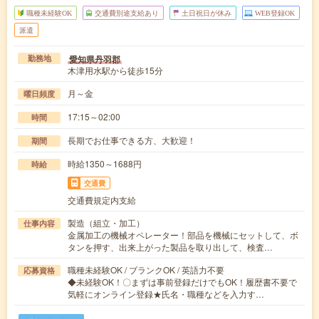
職種未経験OK
交通費別途支給あり
土日祝日が休み
WEB登録OK
派遣
愛知県丹羽郡
勤務地
木津用水駅から徒歩15分
月～金
曜日頻度
17:15～02:00
時間
長期でお仕事できる方、大歓迎！
期間
時給1350～1688円
時給
交通費
交通費規定内支給
製造（組立・加工）
仕事内容
金属加工の機械オペレーター！部品を機械にセットして、ボ
タンを押す、出来上がった製品を取り出して、検査…
職種未経験OK / ブランクOK / 英語力不要
応募資格
◆未経験OK！〇まずは事前登録だけでもOK！履歴書不要で
気軽にオンライン登録★氏名・職種などを入力す…