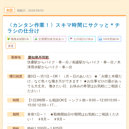
未読
掲載日
2026/08/02
〈カンタン作業！〉スキマ時間にサクッと＊チ
ラシの仕分け
職種未経験OK
交通費別途支給あり
土日祝日が休み
WEB登録OK
派遣
愛知県丹羽郡
勤務地
扶桑駅からバイク・車---分／柏森駅からバイク・車---分／木
津用水駅からバイク・車---分
週0日～/月1日～OK！ （月～日のあいだ） ★「火曜と木曜だ
曜日頻度
け」など色々な働き方ができます！ ★お仕事ゼロの週があっ
ても大丈夫。 働きたい日、お休みの希望はお気軽にご相談く
ださい！
【1日3時間～も相談OK!】＜シフト例＞9:00～12:0010:00～
時間
15:00 12:00～17…
単発1日～！ ★勤務開始日や期間はお気軽にご相談くださ
期間
い！ ＃8月～ ＃9月～
時給1,200円～1,625円
時給