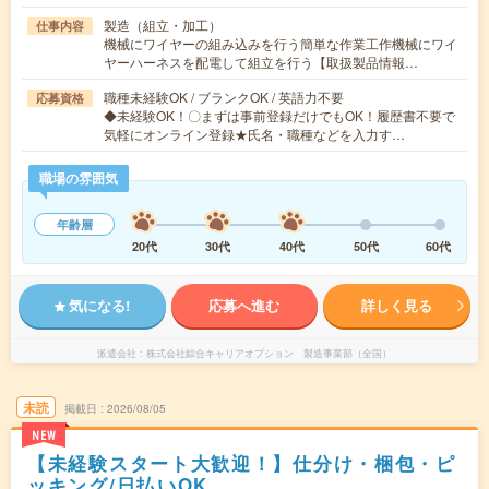
製造（組立・加工）
仕事内容
機械にワイヤーの組み込みを行う簡単な作業工作機械にワイ
ヤーハーネスを配電して組立を行う【取扱製品情報…
職種未経験OK / ブランクOK / 英語力不要
応募資格
◆未経験OK！〇まずは事前登録だけでもOK！履歴書不要で
気軽にオンライン登録★氏名・職種などを入力す…
職場の雰囲気
年齢層
20代
30代
40代
50代
60代
気になる!
応募へ進む
詳しく見る
派遣会社
株式会社綜合キャリアオプション 製造事業部（全国）
未読
掲載日
2026/08/05
NEW
【未経験スタート大歓迎！】仕分け・梱包・ピ
ッキング/日払いOK