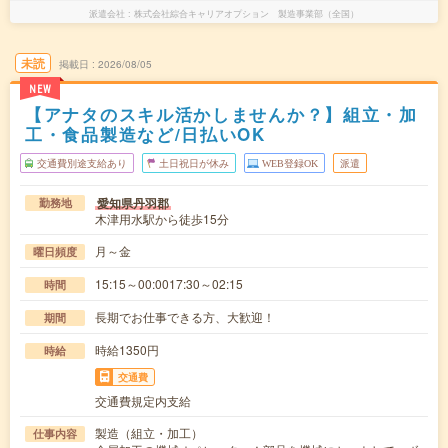
派遣会社
株式会社綜合キャリアオプション 製造事業部（全国）
未読
掲載日
2026/08/05
NEW
【アナタのスキル活かしませんか？】組立・加
工・食品製造など/日払いOK
交通費別途支給あり
土日祝日が休み
WEB登録OK
派遣
愛知県丹羽郡
勤務地
木津用水駅から徒歩15分
月～金
曜日頻度
15:15～00:0017:30～02:15
時間
長期でお仕事できる方、大歓迎！
期間
時給1350円
時給
交通費
交通費規定内支給
製造（組立・加工）
仕事内容