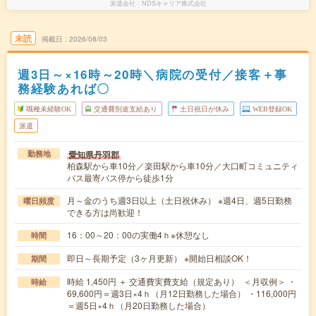
派遣会社
NDSキャリア株式会社
未読
掲載日
2026/08/03
週3日～×16時～20時＼病院の受付／接客＋事
務経験あれば〇
職種未経験OK
交通費別途支給あり
土日祝日が休み
WEB登録OK
派遣
愛知県丹羽郡
勤務地
柏森駅から車10分／楽田駅から車10分／大口町コミュニティ
バス最寄バス停から徒歩1分
月～金のうち週3日以上（土日祝休み） ※週4日、週5日勤務
曜日頻度
できる方は尚歓迎！
16：00～20：00の実働4ｈ※休憩なし
時間
即日～長期予定（3ヶ月更新） ※開始日相談OK！
期間
時給 1,450円 ＋ 交通費実費支給（規定あり） ＜月収例＞ ・
時給
69,600円＝週3日×4ｈ（月12日勤務した場合） ・116,000円
＝週5日×4ｈ（月20日勤務した場合）