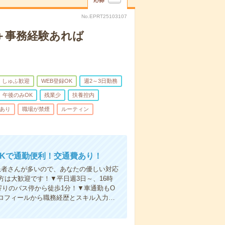
応募
No.EPRT25103107
客＋事務経験あれば
しゅふ歓迎
WEB登録OK
週2～3日勤務
午後のみOK
残業少
扶養控内
助あり
職場が禁煙
ルーティン
OKで通勤便利！交通費あり！
患者さんが多いので、あなたの優しい対応
は大歓迎です！▼平日週3日～、16時
寄りのバス停から徒歩1分！▼車通勤もO
ロフィールから職務経歴とスキル入力…