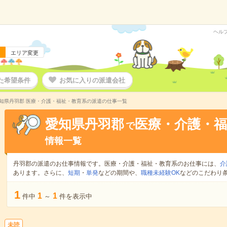
ヘル
エリア変更
た希望条件
お気に入りの派遣会社
知県丹羽郡 医療・介護・福祉・教育系の派遣の仕事一覧
愛知県丹羽郡
医療・介護・福
で
情報一覧
丹羽郡の派遣のお仕事情報です。医療・介護・福祉・教育系のお仕事には、
介
あります。さらに、
短期
・
単発
などの期間や、
職種未経験OK
などのこだわり
1
1
1
件中
～
件を表示中
未読