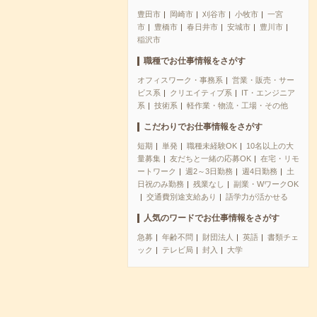
豊田市
岡崎市
刈谷市
小牧市
一宮
市
豊橋市
春日井市
安城市
豊川市
稲沢市
職種でお仕事情報をさがす
オフィスワーク・事務系
営業・販売・サー
ビス系
クリエイティブ系
IT・エンジニア
系
技術系
軽作業・物流・工場・その他
こだわりでお仕事情報をさがす
短期
単発
職種未経験OK
10名以上の大
量募集
友だちと一緒の応募OK
在宅・リモ
ートワーク
週2～3日勤務
週4日勤務
土
日祝のみ勤務
残業なし
副業・WワークOK
交通費別途支給あり
語学力が活かせる
人気のワードでお仕事情報をさがす
急募
年齢不問
財団法人
英語
書類チェ
ック
テレビ局
封入
大学