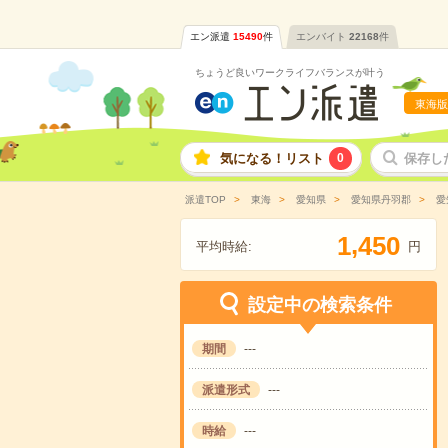
エン派遣
15490
件
エンバイト
22168
件
ちょうど良いワークライフバランスが叶う
東海版
気になる！リスト
0
保存し
派遣TOP
東海
愛知県
愛知県丹羽郡
愛
,
1
4
5
0
平均時給:
円
設定中の検索条件
期間
---
派遣形式
---
時給
---