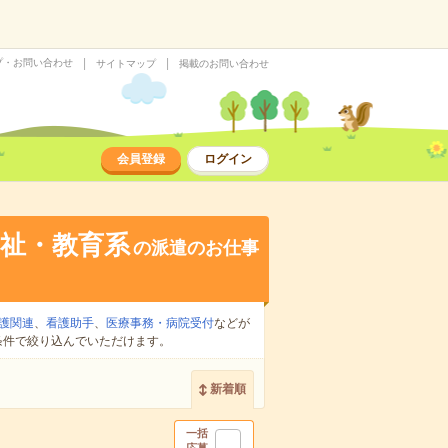
プ・お問い合わせ
サイトマップ
掲載のお問い合わせ
会員登録
ログイン
祉・教育系
の派遣のお仕事
護関連
、
看護助手
、
医療事務・病院受付
などが
条件で絞り込んでいただけます。
新着順
一括