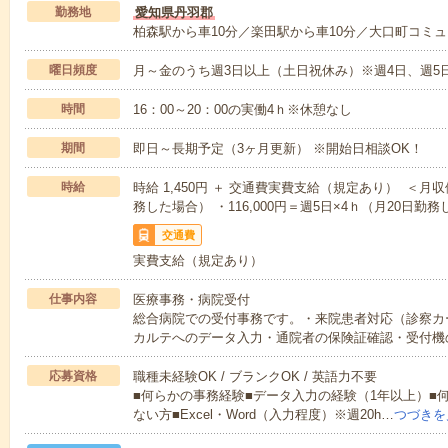
勤務地
愛知県丹羽郡
柏森駅から車10分／楽田駅から車10分／大口町コミ
曜日頻度
月～金のうち週3日以上（土日祝休み）※週4日、週5
時間
16：00～20：00の実働4ｈ※休憩なし
期間
即日～長期予定（3ヶ月更新） ※開始日相談OK！
時給
時給 1,450円 ＋ 交通費実費支給（規定あり） ＜月収例
務した場合） ・116,000円＝週5日×4ｈ（月20日勤
交通費
実費支給（規定あり）
仕事内容
医療事務・病院受付
総合病院での受付事務です。・来院患者対応（診察カ
カルテへのデータ入力・通院者の保険証確認・受付機
応募資格
職種未経験OK / ブランクOK / 英語力不要
■何らかの事務経験■データ入力の経験（1年以上）■
ない方■Excel・Word（入力程度）※週20h…
つづきを