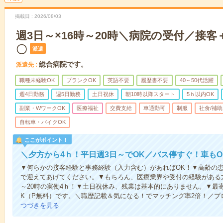
掲載日
2026/08/03
週3日～×16時～20時＼病院の受付／接
〇
派遣
総合病院です。
派遣先
職種未経験OK
ブランクOK
英語不要
履歴書不要
40～50代活躍
週4日勤務
週5日勤務
土日祝休
朝10時以降スタート
5ｈ以内OK
副業・WワークOK
医療福祉
交費支給
車通勤可
制服
社食/補
自転車・バイクOK
ここがポイント！
＼夕方から4ｈ！平日週3日～でOK／バス停すぐ！車も
▼何らかの接客経験と事務経験（入力含む）があればOK！▼高齢の
で迎えてあげてください。▼もちろん、医療業界や受付の経験がある方
～20時の実働4ｈ！▼土日祝休み、残業は基本的にありません。▼最
K（P無料）です。＼職歴記載＆気になる！でマッチング率2倍！／プ
つづきを見る