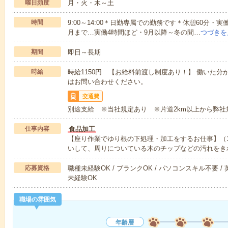
曜日頻度
月・火・木～土
時間
9:00～14:00＊日勤専属での勤務です＊休憩60分・
月まで…実働4時間ほど・9月以降～冬の間…
つづきを
期間
即日～長期
時給
時給1150円 【お給料前渡し制度あり！】 働いた分
はお問い合わせください。
交通費
別途支給 ※当社規定あり ※片道2km以上から弊
仕事内容
食品加工
【座り作業でゆり根の下処理・加工をするお仕事】（
いして、周りについている木のチップなどの汚れをき
応募資格
職種未経験OK / ブランクOK / パソコンスキル不要 /
未経験OK
職場の雰囲気
年齢層