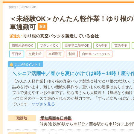
掲載日
2026/08/01
＜未経験OK＞かんたん軽作業！ゆり根の
車通勤可
派遣
ゆり根の真空パックを製造している会社
派遣先
職種未経験OK
ブランクOK
既卒第二新卒OK
OA不要
英語不要
平日休
交費支給
車通勤可
制服
自転車・バイクOK
ここがポイント！
＼シニア活躍中／春から夏にかけては9時～14時！座り
【かんたん軽作業】ゆり根の真空パック製造会社でゆり根の水洗い、
詰めを行います。難しい機械の操作や、重いものの運搬はありません
プルで覚えやすいお仕事です。初心者さんも大歓迎！【無理なく働け
って自分のペースで進められるのが魅力です。「ずっと立ちっぱなし
ています…
つづきを見る
勤務地
愛知県西春日井郡
味美(名鉄線)駅から車12分／西春駅から車12分／上小