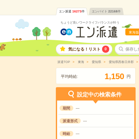
エン派遣
16273
件
エンバイト
22168
件
ちょうど良いワークライフバランスが叶う
東海版
気になる！リスト
0
保存し
派遣TOP
東海
愛知県
愛知県西春日井郡
,
1
1
5
0
平均時給:
円
設定中の検索条件
期間
---
派遣形式
---
時給
---