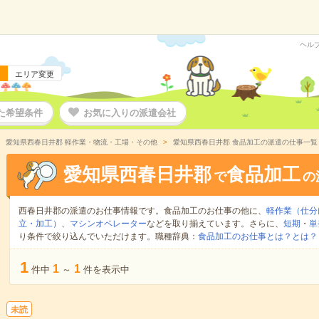
ヘル
エリア変更
た希望条件
お気に入りの派遣会社
愛知県西春日井郡 軽作業・物流・工場・その他
愛知県西春日井郡 食品加工の派遣の仕事一覧
愛知県西春日井郡
食品加工
で
の
西春日井郡の派遣のお仕事情報です。食品加工のお仕事の他に、
軽作業（仕分
立・加工）
、
マシンオペレーター
などを取り揃えています。さらに、
短期
・
単
り条件で絞り込んでいただけます。職種辞典：
食品加工のお仕事とは？とは？
1
1
1
件中
～
件を表示中
未読