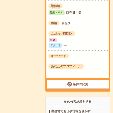
勤務地
西春日井郡
勤務エリア
職種
食品加工
こだわりINDEX
---
絶対
---
できれば
キーワード
---
あなたのプロフィール
---
条件の変更
他の検索結果を見る
勤務地でお仕事情報をさがす