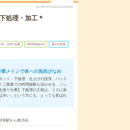
No.HOTSTK260416780047
下処理・加工＊
40～50代活躍
WEB登録OK
週5日勤務
作業メインで体への負担少なめ
カット・下処理、仕上げの洗浄、パック
！ご家庭での料理経験も活かせる、シン
る座り仕事】下処理の工程は、イスに座
は辛い」という方にも、とっても喜ばれ
田井駅から車15分