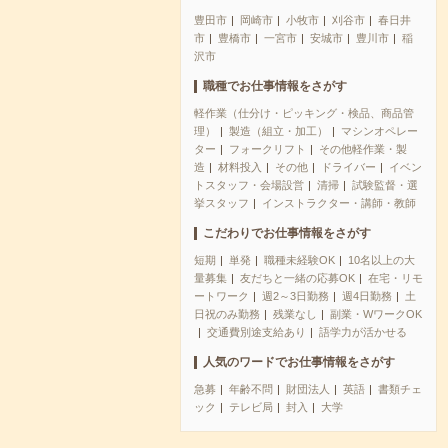
豊田市
岡崎市
小牧市
刈谷市
春日井
市
豊橋市
一宮市
安城市
豊川市
稲
沢市
職種でお仕事情報をさがす
軽作業（仕分け・ピッキング・検品、商品管
理）
製造（組立・加工）
マシンオペレー
ター
フォークリフト
その他軽作業・製
造
材料投入
その他
ドライバー
イベン
トスタッフ・会場設営
清掃
試験監督・選
挙スタッフ
インストラクター・講師・教師
こだわりでお仕事情報をさがす
短期
単発
職種未経験OK
10名以上の大
量募集
友だちと一緒の応募OK
在宅・リモ
ートワーク
週2～3日勤務
週4日勤務
土
日祝のみ勤務
残業なし
副業・WワークOK
交通費別途支給あり
語学力が活かせる
人気のワードでお仕事情報をさがす
急募
年齢不問
財団法人
英語
書類チェ
ック
テレビ局
封入
大学