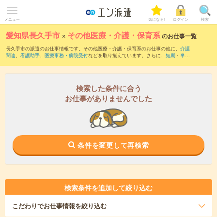
メニュー
気になる!
ログイン
検索
愛知県長久手市
×
その他医療・介護・保育系
のお仕事一覧
長久手市の派遣のお仕事情報です。その他医療・介護・保育系のお仕事の他に、
介護
関連
、
看護助手
、
医療事務・病院受付
などを取り揃えています。さらに、
短期
・
単発
などの期間や、
職種未経験OK
などのこだわり条件で絞り込んでいただけます。
検索した条件に合う
お仕事がありませんでした
条件を変更して再検索
検索条件を追加して絞り込む
こだわり
でお仕事情報を絞り込む