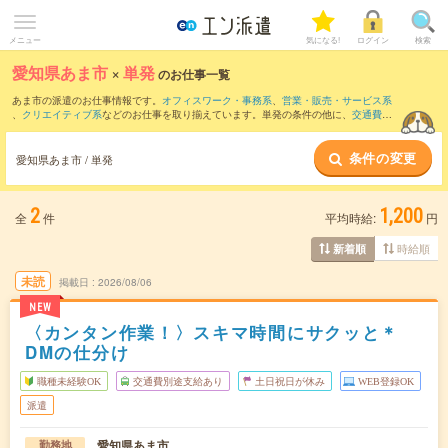
メニュー
気になる!
ログイン
検索
愛知県あま市
×
単発
のお仕事一覧
あま市の派遣のお仕事情報です。
オフィスワーク・事務系
、
営業・販売・サービス系
、
クリエイティブ系
などのお仕事を取り揃えています。単発の条件の他に、
交通費別
途支給あり
、
職種未経験OK
、
友だちと一緒の応募OK
などでもお探し頂けます。
条件の変更
愛知県あま市 / 単発
2
1,200
全
件
平均時給:
円
時給順
新着順
未読
掲載日
2026/08/06
NEW
〈カンタン作業！〉スキマ時間にサクッと＊
DMの仕分け
職種未経験OK
交通費別途支給あり
土日祝日が休み
WEB登録OK
派遣
愛知県あま市
勤務地