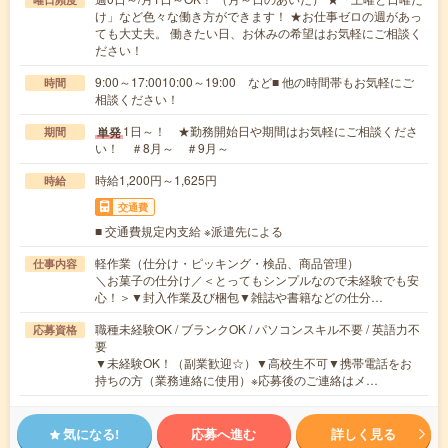
け」など色々な働き方ができます！ ★お仕事ゼロの週があっ
ても大丈夫。 働きたい日、お休みの希望はお気軽にご相談く
ださい！
9:00～17:0010:00～19:00 など■ 他の時間帯もお気軽にご
時間
相談ください！
1日～！ ★勤務開始日や期間はお気軽にご相談くださ
単発
期間
い！ ＃8月～ ＃9月～
時給1,200円～1,625円
時給
交通費
■ 交通費規定内支給 ※派遣先による
軽作業（仕分け・ピッキング・検品、商品管理）
仕事内容
＼お菓子の仕分け／＜とってもシンプルなので未経験でも安
心！＞▼封入作業及び梱包▼雑誌や書籍などの仕分…
職種未経験OK / ブランクOK / パソコンスキル不要 / 英語力不
応募資格
要
▼未経験OK！（副業歓迎☆）▼高校生不可▼携帯電話をお
持ちの方（業務連絡に使用）※応募後のご連絡はメ…
気になる!
応募へ進む
詳しく見る