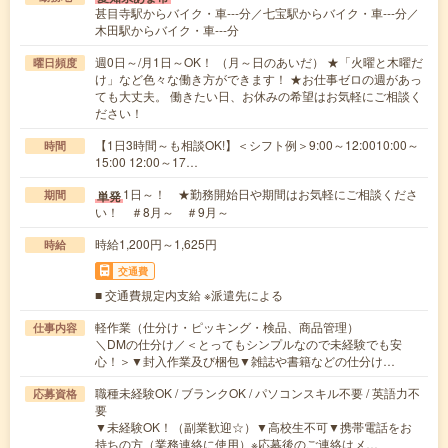
甚目寺駅からバイク・車---分／七宝駅からバイク・車---分／
木田駅からバイク・車---分
週0日～/月1日～OK！ （月～日のあいだ） ★「火曜と木曜だ
曜日頻度
け」など色々な働き方ができます！ ★お仕事ゼロの週があっ
ても大丈夫。 働きたい日、お休みの希望はお気軽にご相談く
ださい！
【1日3時間～も相談OK!】＜シフト例＞9:00～12:0010:00～
時間
15:00 12:00～17…
1日～！ ★勤務開始日や期間はお気軽にご相談くださ
単発
期間
い！ ＃8月～ ＃9月～
時給1,200円～1,625円
時給
交通費
■ 交通費規定内支給 ※派遣先による
軽作業（仕分け・ピッキング・検品、商品管理）
仕事内容
＼DMの仕分け／＜とってもシンプルなので未経験でも安
心！＞▼封入作業及び梱包▼雑誌や書籍などの仕分け…
職種未経験OK / ブランクOK / パソコンスキル不要 / 英語力不
応募資格
要
▼未経験OK！（副業歓迎☆）▼高校生不可▼携帯電話をお
持ちの方（業務連絡に使用）※応募後のご連絡はメ…