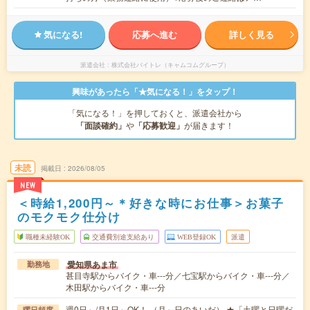
気になる!
応募へ進む
詳しく見る
派遣会社
株式会社バイトレ（キャムコムグループ）
興味があったら「★気になる！」をタップ！
「気になる！」を押しておくと、派遣会社から
「面談確約」
や
「応募歓迎」
が届きます！
未読
掲載日
2026/08/05
NEW
＜時給1,200円～＊好きな時にお仕事＞お菓子
のモクモク仕分け
職種未経験OK
交通費別途支給あり
WEB登録OK
派遣
愛知県あま市
勤務地
甚目寺駅からバイク・車---分／七宝駅からバイク・車---分／
木田駅からバイク・車---分
週0日～/月1日～OK！ （月～日のあいだ） ★「土曜と日曜だ
曜日頻度