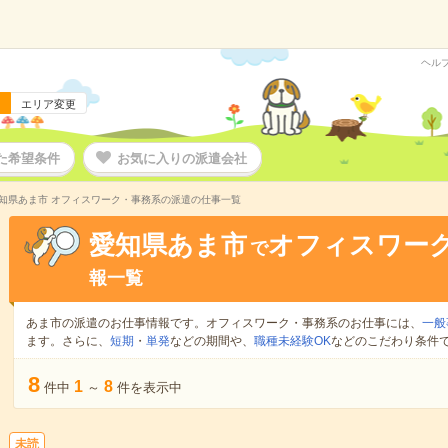
ヘル
エリア変更
た希望条件
お気に入りの派遣会社
知県あま市 オフィスワーク・事務系の派遣の仕事一覧
愛知県あま市
オフィスワー
で
報一覧
あま市の派遣のお仕事情報です。オフィスワーク・事務系のお仕事には、
一般
ます。さらに、
短期
・
単発
などの期間や、
職種未経験OK
などのこだわり条件
8
1
8
件中
～
件を表示中
未読