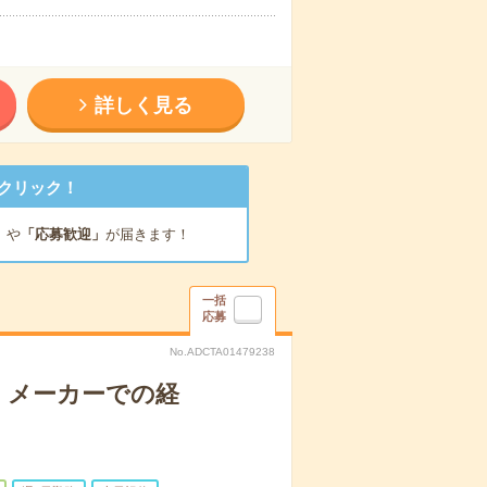
詳しく見る
クリック！
」
や
「応募歓迎」
が届きます！
一括
応募
No.ADCTA01479238
！メーカーでの経