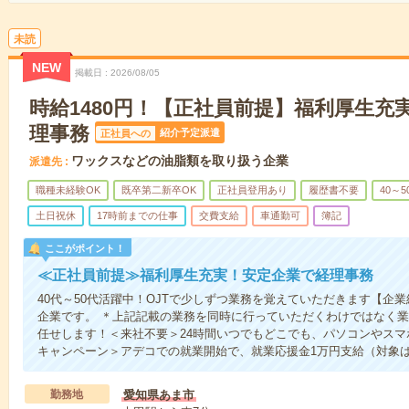
未読
NEW
掲載日
2026/08/05
時給1480円！【正社員前提】福利厚生充
理事務
紹介予定派遣
正社員への
ワックスなどの油脂類を取り扱う企業
派遣先
職種未経験OK
既卒第二新卒OK
正社員登用あり
履歴書不要
40～
土日祝休
17時前までの仕事
交費支給
車通勤可
簿記
ここがポイント！
≪正社員前提≫福利厚生充実！安定企業で経理事務
40代～50代活躍中！OJTで少しずつ業務を覚えていただきます【企
企業です。 ＊上記記載の業務を同時に行っていただくわけではなく
任せします！＜来社不要＞24時間いつでもどこでも、パソコンやス
キャンペーン＞アデコでの就業開始で、就業応援金1万円支給（対象
勤務地
愛知県あま市