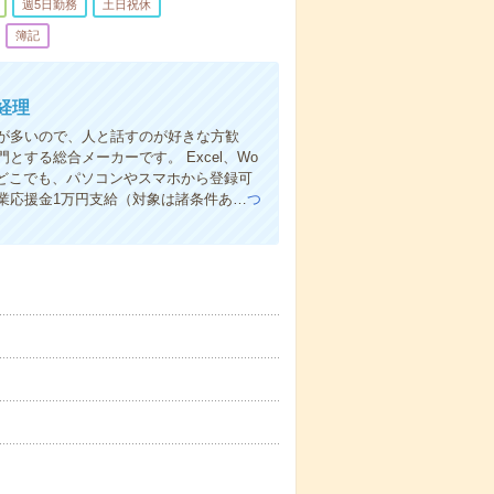
週5日勤務
土日祝休
簿記
経理
が多いので、人と話すのが好きな方歓
する総合メーカーです。 Excel、Wo
もどこでも、パソコンやスマホから登録可
業応援金1万円支給（対象は諸条件あ…
つ