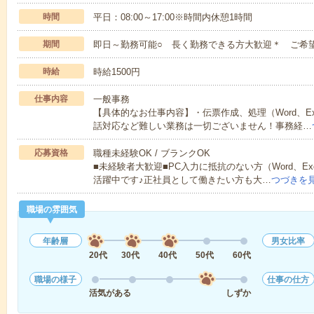
時間
平日：08:00～17:00※時間内休憩1時間
期間
即日～勤務可能○ 長く勤務できる方大歓迎＊ ご希
時給
時給1500円
仕事内容
一般事務
【具体的なお仕事内容】・伝票作成、処理（Word、E
話対応など難しい業務は一切ございません！事務経…
応募資格
職種未経験OK / ブランクOK
■未経験者大歓迎■PC入力に抵抗のない方（Word、Ex
活躍中です♪正社員として働きたい方も大…
つづきを
職場の雰囲気
年齢層
男女比率
20代
30代
40代
50代
60代
職場の様子
仕事の仕方
活気がある
しずか