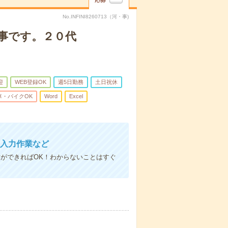
応募
No.INFINI8260713（河・事)
仕事です。２０代
迎
WEB登録OK
週5日勤務
土日祝休
車・バイクOK
Word
Excel
C入力作業など
ができればOK！わからないことはすぐ