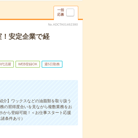
一括
応募
No.ADCTA01462380
実！安定企業で経
50代活躍
WEB登録OK
週5日勤務
業紹介】ワックスなどの油脂類を取り扱う
業務の習得度合いを見ながら複数業務をお
マホから登録可能！＜お仕事スタート応援
は諸条件あり）