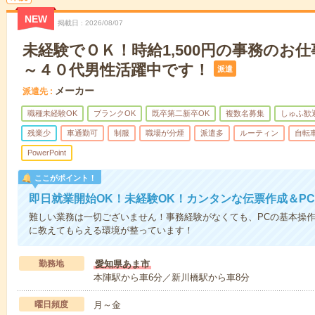
NEW
掲載日
2026/08/07
未経験でＯＫ！時給1,500円の事務のお
～４０代男性活躍中です！
派遣
メーカー
派遣先
職種未経験OK
ブランクOK
既卒第二新卒OK
複数名募集
しゅふ歓
残業少
車通勤可
制服
職場が分煙
派遣多
ルーティン
自転
PowerPoint
ここがポイント！
即日就業開始OK！未経験OK！カンタンな伝票作成＆P
難しい業務は一切ございません！事務経験がなくても、PCの基本操作
に教えてもらえる環境が整っています！
勤務地
愛知県あま市
本陣駅から車6分／新川橋駅から車8分
曜日頻度
月～金