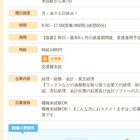
木田駅から車7分
曜日頻度
月～金※土日休み！
時間
8:00～17:00(実働:8時間) (休憩60分)
期間
【急募】即日～最長6ヶ月の派遣期間後、直接雇用予定
時給
時給1480円
交通費
交通費支給
仕事内容
経理・財務・会計・英文経理
【ワックスなどの油脂類を取り扱う企業での経理・財
認、支払処理、会計伝票の起票及び会計ソフトへの入
応募資格
職種未経験OK
職種未経験OK！【こんな方におススメ！まずはご応
迎です。
職場の雰囲気