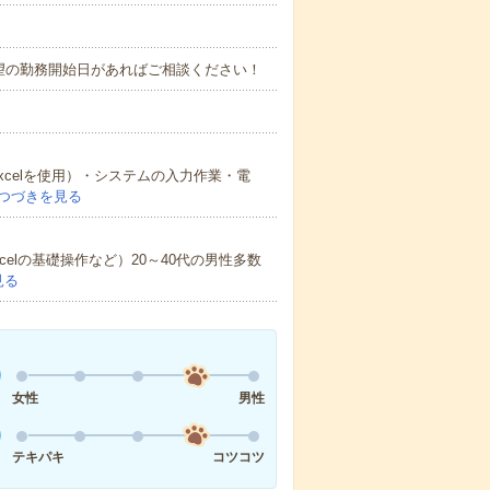
望の勤務開始日があればご相談ください！
xcelを使用）・システムの入力作業・電
つづきを見る
celの基礎操作など）20～40代の男性多数
見る
女性
男性
テキパキ
コツコツ