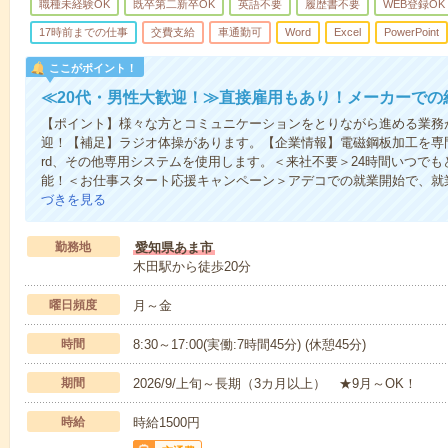
職種未経験OK
既卒第二新卒OK
英語不要
履歴書不要
WEB登録OK
17時前までの仕事
交費支給
車通勤可
Word
Excel
PowerPoint
ここがポイント！
≪20代・男性大歓迎！≫直接雇用もあり！メーカーでの
【ポイント】様々な方とコミュニケーションをとりながら進める業務
迎！【補足】ラジオ体操があります。【企業情報】電磁鋼板加工を専門と
rd、その他専用システムを使用します。＜来社不要＞24時間いつで
能！＜お仕事スタート応援キャンペーン＞アデコでの就業開始で、就
づきを見る
勤務地
愛知県あま市
木田駅から徒歩20分
曜日頻度
月～金
時間
8:30～17:00(実働:7時間45分) (休憩45分)
期間
2026/9/上旬～長期（3カ月以上） ★9月～OK！
時給
時給1500円