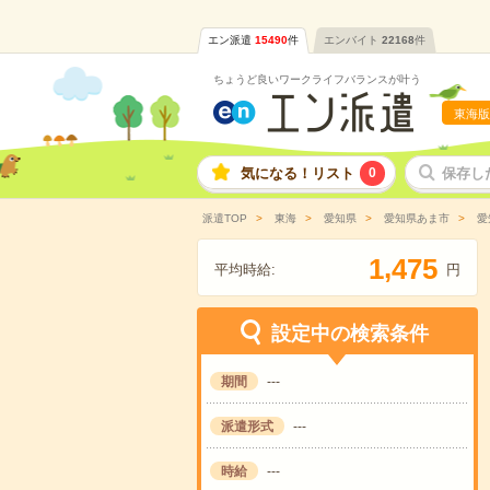
エン派遣
15490
件
エンバイト
22168
件
ちょうど良いワークライフバランスが叶う
東海版
気になる！リスト
0
保存し
派遣TOP
東海
愛知県
愛知県あま市
愛
,
1
4
7
5
平均時給:
円
設定中の検索条件
期間
---
派遣形式
---
時給
---