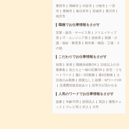
豊田市
岡崎市
刈谷市
小牧市
一宮
市
豊橋市
春日井市
安城市
豊川市
稲沢市
職種でお仕事情報をさがす
営業・販売・サービス系
クリエイティブ
系
IT・エンジニア系
技術系
医療・介
護・福祉・教育系
軽作業・物流・工場・そ
の他
こだわりでお仕事情報をさがす
短期
単発
職種未経験OK
10名以上の大
量募集
友だちと一緒の応募OK
在宅・リモ
ートワーク
週2～3日勤務
週4日勤務
土
日祝のみ勤務
残業なし
副業・WワークOK
交通費別途支給あり
語学力が活かせる
人気のワードでお仕事情報をさがす
急募
年齢不問
財団法人
英語
書類チェ
ック
テレビ局
封入
大学