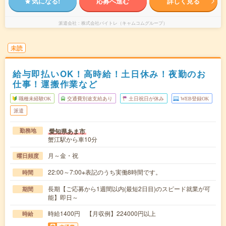
気になる!
応募へ進む
詳しく見る
派遣会社
株式会社バイトレ（キャムコムグループ）
未読
給与即払いOK！高時給！土日休み！夜勤のお
仕事！運搬作業など
職種未経験OK
交通費別途支給あり
土日祝日が休み
WEB登録OK
派遣
愛知県あま市
勤務地
蟹江駅から車10分
月～金・祝
曜日頻度
22:00～7:00※表記のうち実働8時間です。
時間
長期【ご応募から1週間以内(最短2日目)のスピード就業が可
期間
能】即日～
時給1400円 【月収例】224000円以上
時給