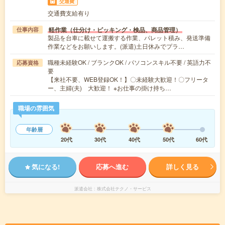
交通費
交通費支給有り
軽作業（仕分け・ピッキング・検品、商品管理）
仕事内容
製品を台車に載せて運搬する作業、パレット積み、発送準備
作業などをお願いします。(派遣)土日休みでプラ…
職種未経験OK / ブランクOK / パソコンスキル不要 / 英語力不
応募資格
要
【来社不要、WEB登録OK！】〇未経験大歓迎！〇フリータ
ー、主婦(夫) 大歓迎！ ※お仕事の掛け持ち…
職場の雰囲気
年齢層
20代
30代
40代
50代
60代
気になる!
応募へ進む
詳しく見る
派遣会社
株式会社テクノ・サービス