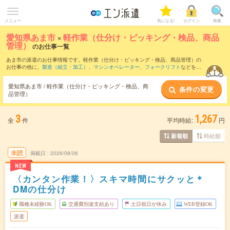
メニュー
気になる!
ログイン
検索
愛知県あま市
×
軽作業（仕分け・ピッキング・検品、商品
管理）
のお仕事一覧
あま市の派遣のお仕事情報です。軽作業（仕分け・ピッキング・検品、商品管理）の
お仕事の他に、
製造（組立・加工）
、
マシンオペレーター
、
フォークリフト
などを取
り揃えています。さらに、
短期
・
単発
などの期間や、
職種未経験OK
などのこだわり条
件で絞り込んでいただけます。職種辞典：
軽作業（仕分け・ピッキング・検品、商品
愛知県あま市 / 軽作業（仕分け・ピッキング・検品、商
条件の変更
管理）のお仕事とは？とは？
品管理）
3
1,267
全
件
平均時給:
円
時給順
新着順
未読
掲載日
2026/08/06
NEW
〈カンタン作業！〉スキマ時間にサクッと＊
DMの仕分け
職種未経験OK
交通費別途支給あり
土日祝日が休み
WEB登録OK
派遣