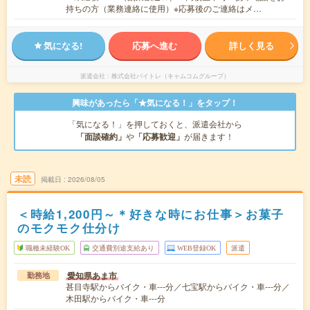
持ちの方（業務連絡に使用）※応募後のご連絡はメ…
気になる!
応募へ進む
詳しく見る
派遣会社
株式会社バイトレ（キャムコムグループ）
興味があったら「★気になる！」をタップ！
「気になる！」を押しておくと、派遣会社から
「面談確約」
や
「応募歓迎」
が届きます！
未読
掲載日
2026/08/05
＜時給1,200円～＊好きな時にお仕事＞お菓子
のモクモク仕分け
職種未経験OK
交通費別途支給あり
WEB登録OK
派遣
愛知県あま市
勤務地
甚目寺駅からバイク・車---分／七宝駅からバイク・車---分／
木田駅からバイク・車---分