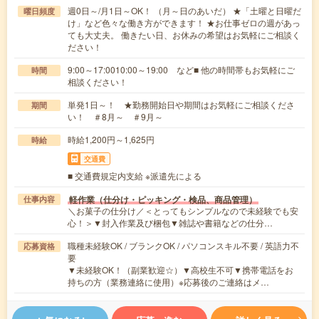
週0日～/月1日～OK！ （月～日のあいだ） ★「土曜と日曜だ
曜日頻度
け」など色々な働き方ができます！ ★お仕事ゼロの週があっ
ても大丈夫。 働きたい日、お休みの希望はお気軽にご相談く
ださい！
9:00～17:0010:00～19:00 など■ 他の時間帯もお気軽にご
時間
相談ください！
単発1日～！ ★勤務開始日や期間はお気軽にご相談くださ
期間
い！ ＃8月～ ＃9月～
時給1,200円～1,625円
時給
交通費
■ 交通費規定内支給 ※派遣先による
軽作業（仕分け・ピッキング・検品、商品管理）
仕事内容
＼お菓子の仕分け／＜とってもシンプルなので未経験でも安
心！＞▼封入作業及び梱包▼雑誌や書籍などの仕分…
職種未経験OK / ブランクOK / パソコンスキル不要 / 英語力不
応募資格
要
▼未経験OK！（副業歓迎☆）▼高校生不可▼携帯電話をお
持ちの方（業務連絡に使用）※応募後のご連絡はメ…