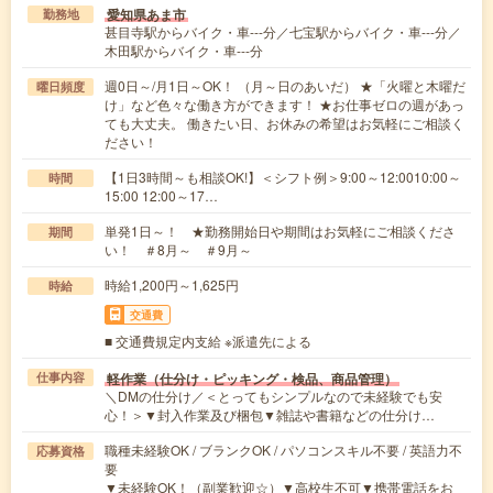
愛知県あま市
勤務地
甚目寺駅からバイク・車---分／七宝駅からバイク・車---分／
木田駅からバイク・車---分
週0日～/月1日～OK！ （月～日のあいだ） ★「火曜と木曜だ
曜日頻度
け」など色々な働き方ができます！ ★お仕事ゼロの週があっ
ても大丈夫。 働きたい日、お休みの希望はお気軽にご相談く
ださい！
【1日3時間～も相談OK!】＜シフト例＞9:00～12:0010:00～
時間
15:00 12:00～17…
単発1日～！ ★勤務開始日や期間はお気軽にご相談くださ
期間
い！ ＃8月～ ＃9月～
時給1,200円～1,625円
時給
交通費
■ 交通費規定内支給 ※派遣先による
軽作業（仕分け・ピッキング・検品、商品管理）
仕事内容
＼DMの仕分け／＜とってもシンプルなので未経験でも安
心！＞▼封入作業及び梱包▼雑誌や書籍などの仕分け…
職種未経験OK / ブランクOK / パソコンスキル不要 / 英語力不
応募資格
要
▼未経験OK！（副業歓迎☆）▼高校生不可▼携帯電話をお