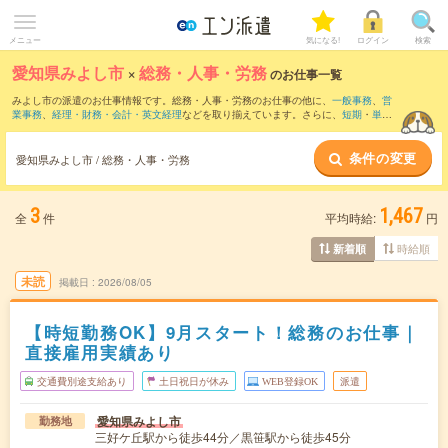
メニュー
気になる!
ログイン
検索
愛知県みよし市
×
総務・人事・労務
のお仕事一覧
みよし市の派遣のお仕事情報です。総務・人事・労務のお仕事の他に、
一般事務
、
営
業事務
、
経理・財務・会計・英文経理
などを取り揃えています。さらに、
短期
・
単発
などの期間や、
職種未経験OK
などのこだわり条件で絞り込んでいただけます。職種辞
典：
人事のお仕事とは？とは？
総務のお仕事とは？とは？
条件の変更
愛知県みよし市 / 総務・人事・労務
3
1,467
全
件
平均時給:
円
時給順
新着順
未読
掲載日
2026/08/05
【時短勤務OK】9月スタート！総務のお仕事｜
直接雇用実績あり
交通費別途支給あり
土日祝日が休み
WEB登録OK
派遣
愛知県みよし市
勤務地
三好ケ丘駅から徒歩44分／黒笹駅から徒歩45分