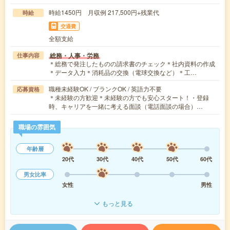
時給1450円 月収例 217,500円+残業代
時給
交通費
全額支給
総務・人事・労務
仕事内容
＊総務で発注したものの請求書のチェック＊社内資料の作成
＊データ入力＊消耗品の交換（電球交換など）＊工…
職種未経験OK / ブランクOK / 英語力不要
応募資格
＊未経験の方歓迎＊未経験の方でも安心スタート！・登録
時、キャリアを一緒に考える面談（電話面談の場合）…
職場の雰囲気
年齢層
20代
30代
40代
50代
60代
男女比率
女性
男性
もっと見る