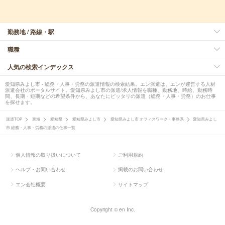
勤務地 / 路線・駅
職種
人気の検索インデックス
愛知県みよし市 - 総務・人事・労務の派遣情報の検索結果。エン派遣は、エンが運営する人材
派遣会社のポータルサイト。愛知県みよし市の派遣/求人情報を職種、勤務地、時給、勤務時
間、長期・短期などの希望条件から、あなたにピッタリの派遣（総務・人事・労務）のお仕事
を探せます。
派遣TOP
東海
愛知県
愛知県みよし市
愛知県みよし市 オフィスワーク・事務系
愛知県みよし
市 総務・人事・労務の派遣の仕事一覧
個人情報の取り扱いについて
ご利用規約
ヘルプ・お問い合わせ
掲載のお問い合わせ
エン会社概要
サイトマップ
Copyright © en Inc.