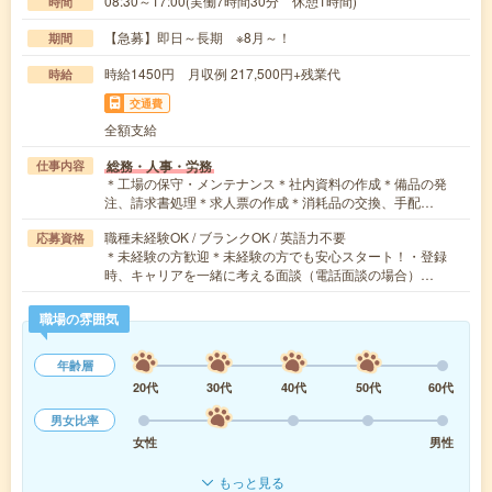
08:30～17:00(実働7時間30分 休憩1時間)
時間
【急募】即日～長期 ※8月～！
期間
時給1450円 月収例 217,500円+残業代
時給
交通費
全額支給
総務・人事・労務
仕事内容
＊工場の保守・メンテナンス＊社内資料の作成＊備品の発
注、請求書処理＊求人票の作成＊消耗品の交換、手配…
職種未経験OK / ブランクOK / 英語力不要
応募資格
＊未経験の方歓迎＊未経験の方でも安心スタート！・登録
時、キャリアを一緒に考える面談（電話面談の場合）…
職場の雰囲気
年齢層
20代
30代
40代
50代
60代
男女比率
女性
男性
もっと見る