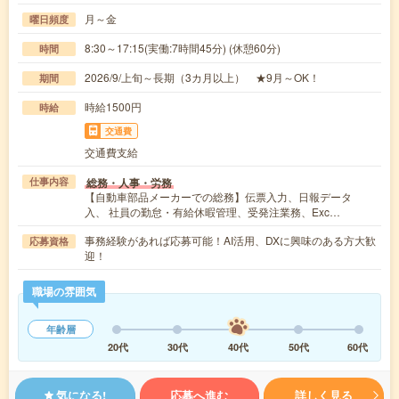
月～金
曜日頻度
8:30～17:15(実働:7時間45分) (休憩60分)
時間
2026/9/上旬～長期（3カ月以上） ★9月～OK！
期間
時給1500円
時給
交通費
交通費支給
総務・人事・労務
仕事内容
【自動車部品メーカーでの総務】伝票入力、日報データ
入、 社員の勤怠・有給休暇管理、受発注業務、Exc…
事務経験があれば応募可能！AI活用、DXに興味のある方大歓
応募資格
迎！
職場の雰囲気
年齢層
20代
30代
40代
50代
60代
気になる!
応募へ進む
詳しく見る