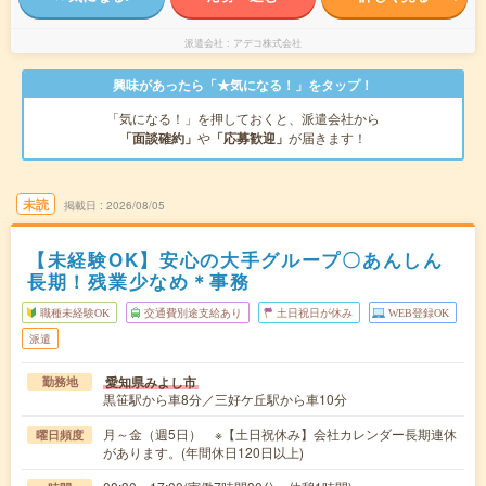
派遣会社
アデコ株式会社
興味があったら「★気になる！」をタップ！
「気になる！」を押しておくと、派遣会社から
「面談確約」
や
「応募歓迎」
が届きます！
未読
掲載日
2026/08/05
【未経験OK】安心の大手グループ〇あんしん
長期！残業少なめ＊事務
職種未経験OK
交通費別途支給あり
土日祝日が休み
WEB登録OK
派遣
愛知県みよし市
勤務地
黒笹駅から車8分／三好ケ丘駅から車10分
月～金（週5日） ※【土日祝休み】会社カレンダー長期連休
曜日頻度
があります。(年間休日120日以上)