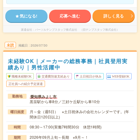
気になる!
応募へ進む
詳しく見る
派遣会社
パーソルテンプスタッフ株式会社 （旧テンプスタッフ株式会社）
未読
掲載日
2026/07/30
未経験OK｜メーカーの総務事務｜社員登用実
績あり｜男性活躍中
職種未経験OK
交通費別途支給あり
土日祝日が休み
WEB登録OK
正社員への紹介予定派遣
愛知県みよし市
勤務地
黒笹駅から車8分／三好ケ丘駅から車10分
月～金（週5日） ※土日祝休みの会社カレンダーです。(年
曜日頻度
間休日120日以上)
08:30～17:00(実働7時間30分 休憩1時間)
時間
2026年09月上旬～長期 ※9月～！
期間