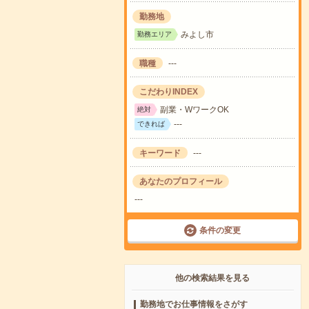
勤務地
みよし市
勤務エリア
職種
---
こだわりINDEX
副業・WワークOK
絶対
---
できれば
キーワード
---
あなたのプロフィール
---
条件の変更
他の検索結果を見る
勤務地でお仕事情報をさがす