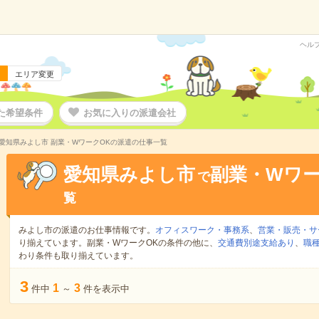
ヘル
エリア変更
た希望条件
お気に入りの派遣会社
愛知県みよし市 副業・WワークOKの派遣の仕事一覧
愛知県みよし市
副業・Wワー
で
覧
みよし市の派遣のお仕事情報です。
オフィスワーク・事務系
、
営業・販売・サ
り揃えています。副業・WワークOKの条件の他に、
交通費別途支給あり
、
職種
わり条件も取り揃えています。
3
1
3
件中
～
件を表示中