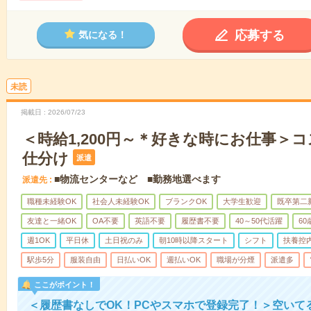
応募する
気になる！
未読
掲載日
2026/07/23
＜時給1,200円～＊好きな時にお仕事＞
仕分け
派遣
■物流センターなど ■勤務地選べます
派遣先
職種未経験OK
社会人未経験OK
ブランクOK
大学生歓迎
既卒第二
友達と一緒OK
OA不要
英語不要
履歴書不要
40～50代活躍
6
週1OK
平日休
土日祝のみ
朝10時以降スタート
シフト
扶養控
駅歩5分
服装自由
日払いOK
週払いOK
職場が分煙
派遣多
ここがポイント！
＜履歴書なしでOK！PCやスマホで登録完了！＞空いて