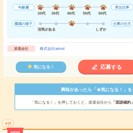
年齢層
男女比率
20代
30代
40代
50代
60代
職場の様子
仕事の仕方
活気がある
しずか
株式会社aimot
派遣会社
応募する
気になる！
興味があったら「★気になる！」を
「気になる！」を押しておくと、派遣会社から
「面談確約
未読
NEW