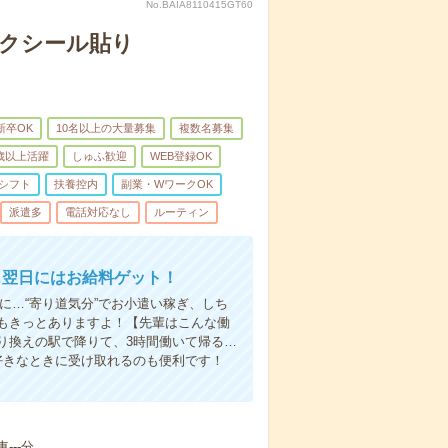
No.BAIA8110415GT60
モクシール貼り
新卒OK
10名以上の大量募集
複数名募集
0歳以上活躍
しゅふ歓迎
WEB登録OK
シフト
扶養控内
副業・WワークOK
派遣多
電話対応なし
ルーティン
…翌日にはお給料ゲット！
に…“寄り道気分”でお小遣い稼ぎ、しち
もきっとありますよ！【先輩はこんな働
り換えの駅で降りて、3時間働いて帰る…
好きなときに受け取れるのも便利です！
--分