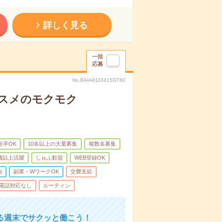
詳しく見る
一括
応募
No.BAIA8110415GT60
コスメのモクモク
新卒OK
10名以上の大量募集
複数名募集
0歳以上活躍
しゅふ歓迎
WEB登録OK
内
副業・WワークOK
交費支給
電話対応なし
ルーティン
る週末でサクッと働こう！