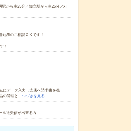
明駅から車25分／知立駅から車25分／刈
時短勤務のご相談ＯＫです！
です！
ムにデータ入力→支店へ請求書を発
品の管理と…
つづきを見る
メール送受信が出来る方