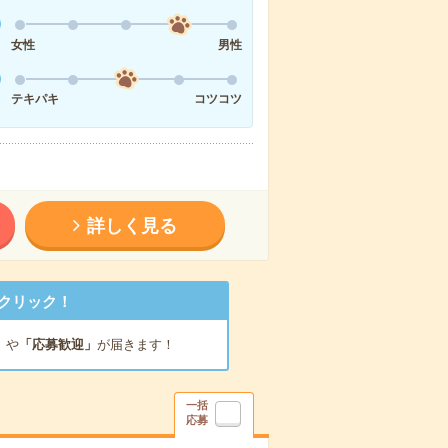
女性
男性
テキパキ
コツコツ
詳しく見る
クリック！
」
や
「応募歓迎」
が届きます！
一括
応募