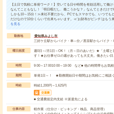
【土日で気軽に単発ワーク！】空いてる日や時間を有効活用して働け
なんてこともなし！「明日暇だし、働こうかな？」なんてときだけでO
しかも10～15分！≫来社不要だから、PCでもスマホでも、いつで
だけなので10分くらいで出来ちゃいます。≪‘お財布がピンチ’はもう
を見る
勤務地
愛知県みよし市
三好ケ丘駅からバイク・車---分／黒笹駅からバイク・車-
曜日頻度
週0日～/月1日～OK！（月～日のあいだ）★「土曜
す！★お仕事ゼロの週があっても大丈夫。働きたい日
時間
9:00～17:0010:00～19:00 など■ 他の時間帯も
期間
単発1日～！ ★勤務開始日や期間はお気軽にご相談く
時給
時給1,200円～1,625円
交通費
■ 交通費規定内支給 ※派遣先による
仕事内容
軽作業（仕分け・ピッキング・検品、商品管理）
＼コスメの仕分け／＜とってもシンプルなので未経験