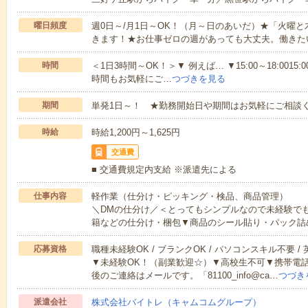
曜日頻度
週0日～/月1日～OK！（月～日のあいだ）★「火曜
きます！★お仕事ゼロの週があっても大丈夫。働きた
時間
＜1日3時間～OK！＞▼ 例えば… ▼15:00～18:0015:00
時間もお気軽にご…
つづきを見る
期間
単発1日～！ ★勤務開始日や期間はお気軽にご相談く
時給
時給1,200円～1,625円
交通費
■ 交通費規定内支給 ※派遣先による
仕事内容
軽作業（仕分け・ピッキング・検品、商品管理）
＼DMの仕分け／＜とってもシンプルなので未経験で
籍などの仕分け・梱包▼商品のシール貼り・パック詰
応募資格
職種未経験OK / ブランクOK / パソコンスキル不要 /
▼未経験OK！（副業歓迎☆）▼高校生不可▼携帯電
後のご連絡はメールです。「81100_info@ca…
つづき
派遣会社
株式会社バイトレ（キャムコムグループ）