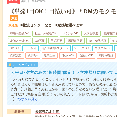
掲載日
2026/08/06
《単発1日OK！日払い可》＊DMのモク
派遣
■物流センターなど ■勤務地選べます
派遣先
職種未経験OK
社会人未経験OK
ブランクOK
大学生歓迎
既卒第二
友達と一緒OK
OA不要
英語不要
履歴書不要
40～50代活躍
6
週1OK
土日祝休
朝10時以降スタート
5ｈ以内OK
午後のみOK
交費支給
駅歩5分
服装自由
日払いOK
週払いOK
職場が分煙
ここがポイント！
＜平日×夕方のみの“短時間”限定！＞学校帰りに働いて
【○○帰りにできる…そこがポイント！】学校帰りに…お出かけ終わり
ゃいませんか？職場はたくさん用意しているので、あなたの帰り道に
き方！】講義が早く終わるから、働くのは予定のない水曜日だけ！乗
これだけでも飲み会1回分くらいの収入に！日払いだから、お給料が
【…
つづきを見る
勤務地
愛知県みよし市
三好ケ丘駅からバイク・車---分／黒笹駅からバイク・車-