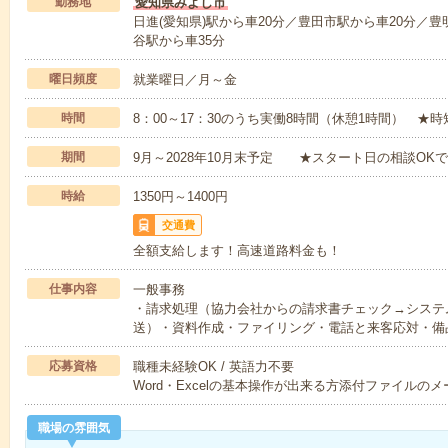
勤務地
愛知県みよし市
日進(愛知県)駅から車20分／豊田市駅から車20分／豊
谷駅から車35分
曜日頻度
就業曜日／月～金
時間
8：00～17：30のうち実働8時間（休憩1時間） ★
期間
9月～2028年10月末予定 ★スタート日の相談OK
時給
1350円～1400円
交通費
全額支給します！高速道路料金も！
仕事内容
一般事務
・請求処理（協力会社からの請求書チェック→システ
送）・資料作成・ファイリング・電話と来客応対・備
応募資格
職種未経験OK / 英語力不要
Word・Excelの基本操作が出来る方添付ファイルの
職場の雰囲気