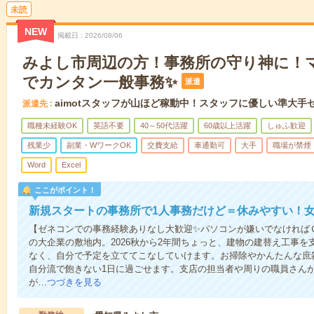
未読
NEW
掲載日
2026/08/06
みよし市周辺の方！事務所の守り神に！
でカンタン一般事務✨
派遣
aimotスタッフが山ほど稼動中！スタッフに優しい準大手
派遣先
職種未経験OK
英語不要
40～50代活躍
60歳以上活躍
しゅふ歓迎
残業少
副業・WワークOK
交費支給
車通勤可
大手
職場が禁煙
Word
Excel
ここがポイント！
新規スタートの事務所で1人事務だけど＝休みやすい！
【ゼネコンでの事務経験ありなし大歓迎✨パソコンが嫌いでなければ
の大企業の敷地内。2026秋から2年間ちょっと、建物の建替え工事
なく、自分で予定を立ててこなしていけます。お掃除やかんたんな庶
自分流で飽きない1日に過ごせます。支店の担当者や周りの職員さん
が…
つづきを見る