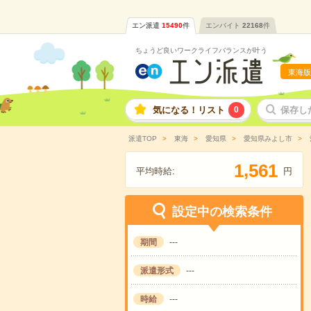
エン派遣
15490
件
エンバイト
22168
件
ちょうど良いワークライフバランスが叶う
東海版
気になる！リスト
0
保存し
派遣TOP
東海
愛知県
愛知県みよし市
,
1
5
6
1
平均時給:
円
設定中の検索条件
期間
---
派遣形式
---
時給
---