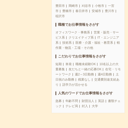
豊田市
岡崎市
刈谷市
小牧市
一宮
市
豊橋市
春日井市
安城市
豊川市
稲沢市
職種でお仕事情報をさがす
オフィスワーク・事務系
営業・販売・サー
ビス系
クリエイティブ系
IT・エンジニア
系
技術系
医療・介護・福祉・教育系
軽
作業・物流・工場・その他
こだわりでお仕事情報をさがす
短期
単発
職種未経験OK
10名以上の大
量募集
友だちと一緒の応募OK
在宅・リモ
ートワーク
週2～3日勤務
週4日勤務
土
日祝のみ勤務
残業なし
交通費別途支給あ
り
語学力が活かせる
人気のワードでお仕事情報をさがす
急募
年齢不問
財団法人
英語
書類チェ
ック
テレビ局
封入
大学