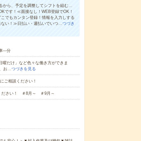
るから、予定を調整してシフトを組む…
Kです！≪面接なし！WEB登録でOK！
もどこでもカンタン登録！情報を入力しする
来ない！≫日払い・週払いでいつ…
つづき
--分
と日曜だけ」など色々な働き方ができま
、お…
つづきを見る
お気軽にご相談ください！
ださい！ ＃8月～ ＃9月～
でも安心！＞▼封入作業及び梱包▼雑誌