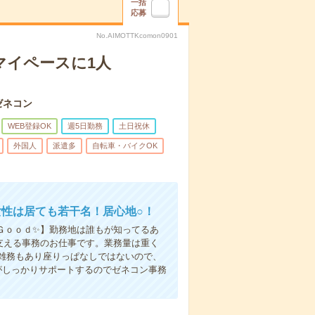
一括
応募
No.AIMOTTKcomon0901
マイペースに1人
ゼネコン
WEB登録OK
週5日勤務
土日祝休
外国人
派遣多
自転車・バイクOK
女性は居ても若干名！居心地○！
Ｇｏｏｄ✨】勤務地は誰もが知ってるあ
を支える事務のお仕事です。業務量は重く
雑務もあり座りっぱなしではないので、
がしっかりサポートするのでゼネコン事務