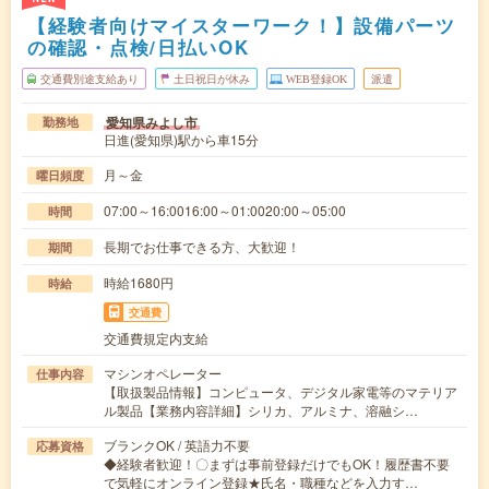
【経験者向けマイスターワーク！】設備パーツ
の確認・点検/日払いOK
交通費別途支給あり
土日祝日が休み
WEB登録OK
派遣
愛知県みよし市
勤務地
日進(愛知県)駅から車15分
月～金
曜日頻度
07:00～16:0016:00～01:0020:00～05:00
時間
長期でお仕事できる方、大歓迎！
期間
時給1680円
時給
交通費
交通費規定内支給
マシンオペレーター
仕事内容
【取扱製品情報】コンピュータ、デジタル家電等のマテリア
ル製品【業務内容詳細】シリカ、アルミナ、溶融シ…
ブランクOK / 英語力不要
応募資格
◆経験者歓迎！〇まずは事前登録だけでもOK！履歴書不要
で気軽にオンライン登録★氏名・職種などを入力す…