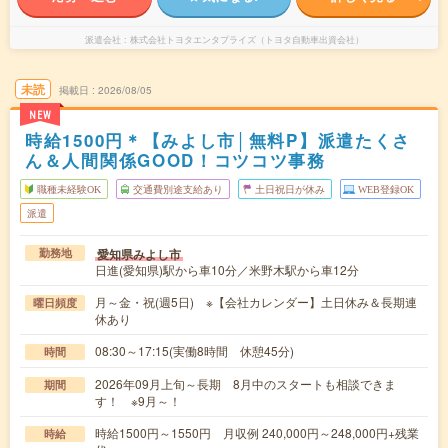
派遣会社
株式会社トヨタエンタプライズ（トヨタ自動車出資会社）
未読
掲載日
2026/08/05
NEW
時給1500円＊【みよし市│無料P】派遣たくさ
ん＆人間関係GOOD！コツコツ事務
職種未経験OK
交通費別途支給あり
土日祝日が休み
WEB登録OK
派遣
愛知県みよし市
勤務地
日進(愛知県)駅から車10分／米野木駅から車12分
月～金・祝(週5日) ※【会社カレンダー】土日休み＆長期連
曜日頻度
休あり
08:30～17:15(実働8時間 休憩45分)
時間
2026年09月上旬～長期 8月中のスタートも相談できま
期間
す！ ※9月～！
時給1500円～1550円 月収例 240,000円～248,000円+残業
時給