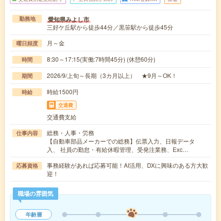
愛知県みよし市
勤務地
三好ケ丘駅から徒歩44分／黒笹駅から徒歩45分
月～金
曜日頻度
8:30～17:15(実働:7時間45分) (休憩60分)
時間
2026/9/上旬～長期（3カ月以上） ★9月～OK！
期間
時給1500円
時給
交通費
交通費支給
総務・人事・労務
仕事内容
【自動車部品メーカーでの総務】伝票入力、日報データ
入、 社員の勤怠・有給休暇管理、受発注業務、Exc…
事務経験があれば応募可能！AI活用、DXに興味のある方大歓
応募資格
迎！
職場の雰囲気
年齢層