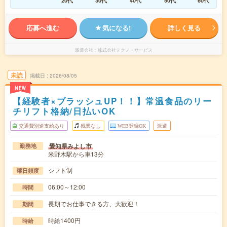
20代
30代
40代
50代
60代
応募へ進む
気になる!
詳しく見る
派遣会社
株式会社テクノ・サービス
未読
掲載日
2026/08/05
NEW
【経験者×ブラッシュUP！！】常温食品のリー
チリフト格納/日払いOK
交通費別途支給あり
残業なし
WEB登録OK
派遣
愛知県みよし市
勤務地
米野木駅から車13分
シフト制
曜日頻度
06:00～12:00
時間
長期でお仕事できる方、大歓迎！
期間
時給1400円
時給