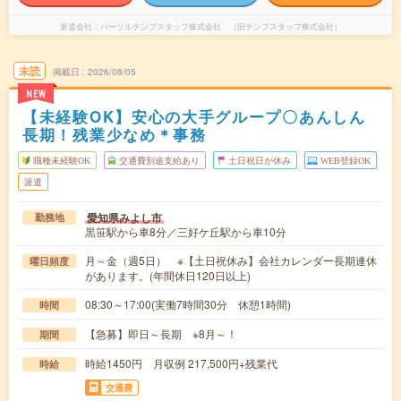
派遣会社
パーソルテンプスタッフ株式会社 （旧テンプスタッフ株式会社）
未読
掲載日
2026/08/05
NEW
【未経験OK】安心の大手グループ〇あんしん
長期！残業少なめ＊事務
職種未経験OK
交通費別途支給あり
土日祝日が休み
WEB登録OK
派遣
愛知県みよし市
勤務地
黒笹駅から車8分／三好ケ丘駅から車10分
月～金（週5日） ※【土日祝休み】会社カレンダー長期連休
曜日頻度
があります。(年間休日120日以上)
08:30～17:00(実働7時間30分 休憩1時間)
時間
【急募】即日～長期 ※8月～！
期間
時給1450円 月収例 217,500円+残業代
時給
交通費