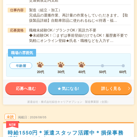
製造（組立・加工）
仕事内容
完成品の運搬作業、再計量の作業をしていただきます。【取
扱製品詳細】自動車部品に使われるねじ≪待遇・福…
職種未経験OK / ブランクOK / 英語力不要
応募資格
◆未経験OK！〇まずは事前登録だけでもOK！履歴書不要で
気軽にオンライン登録★氏名・職種などを入力す…
職場の雰囲気
年齢層
20代
30代
40代
50代
60代
応募へ進む
気になる!
詳しく見る
派遣会社
株式会社綜合キャリアオプション 製造事業部（全国）
未読
掲載日
2026/08/05
NEW
時給1550円＊派遣スタッフ活躍中＊損保事務