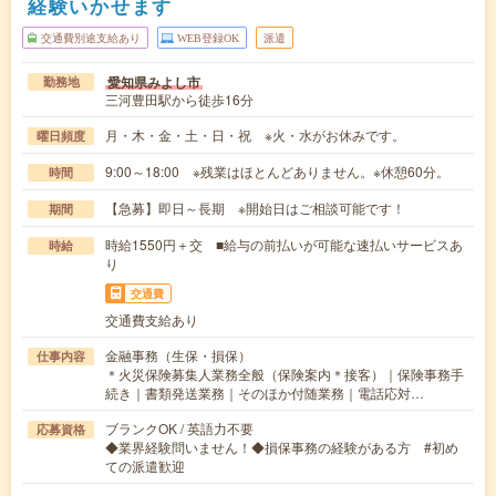
経験いかせます
交通費別途支給あり
WEB登録OK
派遣
愛知県みよし市
勤務地
三河豊田駅から徒歩16分
月・木・金・土・日・祝 ※火・水がお休みです。
曜日頻度
9:00～18:00 ※残業はほとんどありません。※休憩60分。
時間
【急募】即日～長期 ※開始日はご相談可能です！
期間
時給1550円＋交 ■給与の前払いが可能な速払いサービスあ
時給
り
交通費
交通費支給あり
金融事務（生保・損保）
仕事内容
＊火災保険募集人業務全般（保険案内＊接客）｜保険事務手
続き｜書類発送業務｜そのほか付随業務｜電話応対…
ブランクOK / 英語力不要
応募資格
◆業界経験問いません！◆損保事務の経験がある方 #初め
ての派遣歓迎