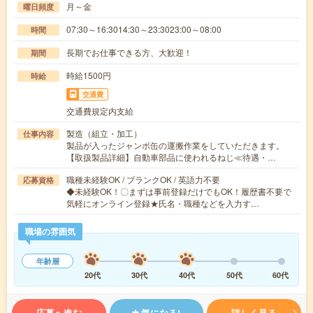
月～金
曜日頻度
07:30～16:3014:30～23:3023:00～08:00
時間
長期でお仕事できる方、大歓迎！
期間
時給1500円
時給
交通費
交通費規定内支給
製造（組立・加工）
仕事内容
製品が入ったジャンボ缶の運搬作業をしていただきます。
【取扱製品詳細】自動車部品に使われるねじ≪待遇・…
職種未経験OK / ブランクOK / 英語力不要
応募資格
◆未経験OK！〇まずは事前登録だけでもOK！履歴書不要で
気軽にオンライン登録★氏名・職種などを入力す…
職場の雰囲気
年齢層
20代
30代
40代
50代
60代
応募へ進む
気になる!
詳しく見る