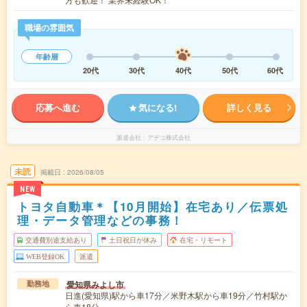
職場の雰囲気
年齢層
20代
30代
40代
50代
60代
応募へ進む
気になる!
詳しく見る
派遣会社
アデコ株式会社
未読
掲載日
2026/08/05
NEW
トヨタ自動車＊【10月開始】在宅あり／伝票処
理・データ管理などの事務！
交通費別途支給あり
土日祝日が休み
在宅・リモート
WEB登録OK
派遣
愛知県みよし市
勤務地
日進(愛知県)駅から車17分／米野木駅から車19分／竹村駅か
ら車18分