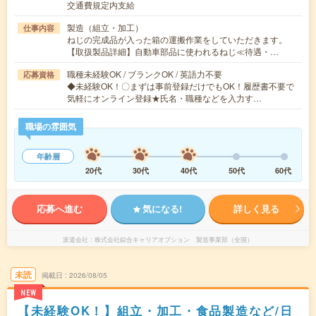
交通費規定内支給
製造（組立・加工）
仕事内容
ねじの完成品が入った箱の運搬作業をしていただきます。
【取扱製品詳細】自動車部品に使われるねじ≪待遇・…
職種未経験OK / ブランクOK / 英語力不要
応募資格
◆未経験OK！〇まずは事前登録だけでもOK！履歴書不要で
気軽にオンライン登録★氏名・職種などを入力す…
職場の雰囲気
年齢層
20代
30代
40代
50代
60代
応募へ進む
気になる!
詳しく見る
派遣会社
株式会社綜合キャリアオプション 製造事業部（全国）
未読
掲載日
2026/08/05
NEW
【未経験OK！】組立・加工・食品製造など/日