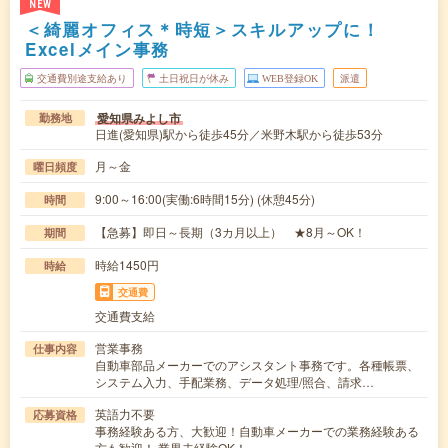
NEW
＜綺麗オフィス＊時短＞スキルアップに！
Excelメイン事務
交通費別途支給あり
土日祝日が休み
WEB登録OK
派遣
愛知県みよし市
勤務地
日進(愛知県)駅から徒歩45分／米野木駅から徒歩53分
月～金
曜日頻度
9:00～16:00(実働:6時間15分) (休憩45分)
時間
【急募】即日～長期（3カ月以上） ★8月～OK！
期間
時給1450円
時給
交通費
交通費支給
営業事務
仕事内容
自動車部品メーカーでのアシスタント事務です。各種帳票、
システム入力、手配業務、データ処理/照合、請求…
英語力不要
応募資格
事務経験ある方、大歓迎！自動車メーカーでの業務経験ある
方も歓迎！ 業界未経験OK！