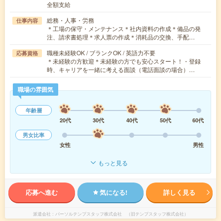
全額支給
総務・人事・労務
仕事内容
＊工場の保守・メンテナンス＊社内資料の作成＊備品の発
注、請求書処理＊求人票の作成＊消耗品の交換、手配…
職種未経験OK / ブランクOK / 英語力不要
応募資格
＊未経験の方歓迎＊未経験の方でも安心スタート！・登録
時、キャリアを一緒に考える面談（電話面談の場合）…
職場の雰囲気
年齢層
20代
30代
40代
50代
60代
男女比率
女性
男性
もっと見る
応募へ進む
気になる!
詳しく見る
派遣会社
パーソルテンプスタッフ株式会社 （旧テンプスタッフ株式会社）