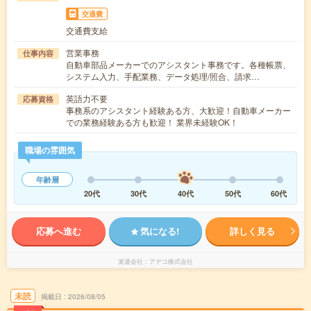
交通費
交通費支給
営業事務
仕事内容
自動車部品メーカーでのアシスタント事務です。各種帳票、
システム入力、手配業務、データ処理/照合、請求…
英語力不要
応募資格
事務系のアシスタント経験ある方、大歓迎！自動車メーカー
での業務経験ある方も歓迎！ 業界未経験OK！
職場の雰囲気
年齢層
20代
30代
40代
50代
60代
応募へ進む
気になる!
詳しく見る
派遣会社
アデコ株式会社
未読
掲載日
2026/08/05