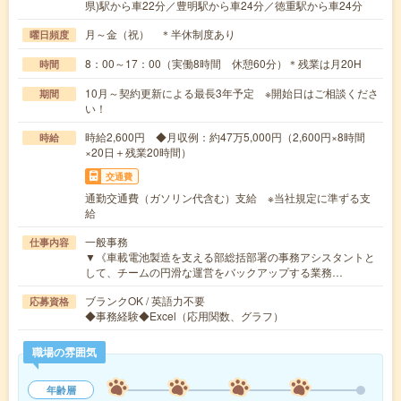
県)駅から車22分／豊明駅から車24分／徳重駅から車24分
月～金（祝） ＊半休制度あり
曜日頻度
8：00～17：00（実働8時間 休憩60分）＊残業は月20H
時間
10月～契約更新による最長3年予定 ※開始日はご相談くださ
期間
い！
時給2,600円 ◆月収例：約47万5,000円（2,600円×8時間
時給
×20日＋残業20時間）
交通費
通勤交通費（ガソリン代含む）支給 ※当社規定に準ずる支
給
一般事務
仕事内容
▼《車載電池製造を支える部総括部署の事務アシスタントと
して、チームの円滑な運営をバックアップする業務…
ブランクOK / 英語力不要
応募資格
◆事務経験◆Excel（応用関数、グラフ）
職場の雰囲気
年齢層