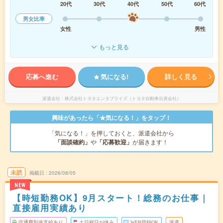
20代
30代
40代
50代
60代
男女比率
女性
男性
もっと見る
応募へ進む
気になる!
詳しく見る
派遣会社
株式会社トヨタエンタプライズ（トヨタ自動車出資会社）
興味があったら「★気になる！」をタップ！
「気になる！」を押しておくと、派遣会社から
「面談確約」
や
「応募歓迎」
が届きます！
未読
掲載日
2026/08/05
NEW
【時短勤務OK】9月スタート！総務のお仕事｜
直接雇用実績あり
交通費別途支給あり
土日祝日が休み
WEB登録OK
派遣