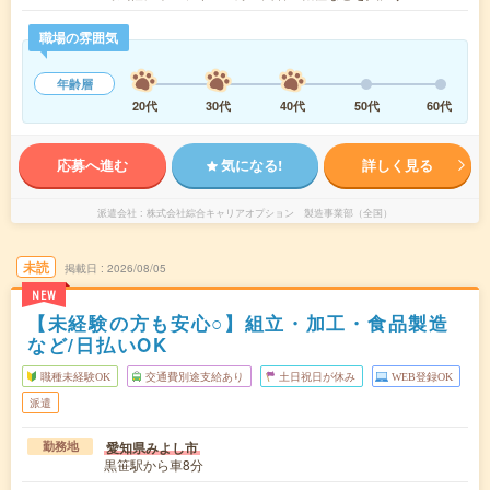
職場の雰囲気
年齢層
20代
30代
40代
50代
60代
応募へ進む
気になる!
詳しく見る
派遣会社
株式会社綜合キャリアオプション 製造事業部（全国）
未読
掲載日
2026/08/05
NEW
【未経験の方も安心○】組立・加工・食品製造
など/日払いOK
職種未経験OK
交通費別途支給あり
土日祝日が休み
WEB登録OK
派遣
愛知県みよし市
勤務地
黒笹駅から車8分