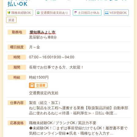
払いOK
職種未経験OK
交通費別途支給あり
土日祝日が休み
WEB登録OK
派遣
愛知県みよし市
勤務地
黒笹駅から車8分
月～金
曜日頻度
07:00～16:0019:00～04:00
時間
長期でお仕事できる方、大歓迎！
期間
時給1500円
時給
交通費
交通費規定内支給
製造（組立・加工）
仕事内容
ねじ製品を次工程へ運搬する業務【取扱製品詳細】自動車部
品に使われるねじ≪待遇・福利厚生≫・日払い制度…
職種未経験OK / ブランクOK / 英語力不要
応募資格
◆未経験OK！〇まずは事前登録だけでもOK！履歴書不要で
気軽にオンライン登録★氏名・職種などを入力す…