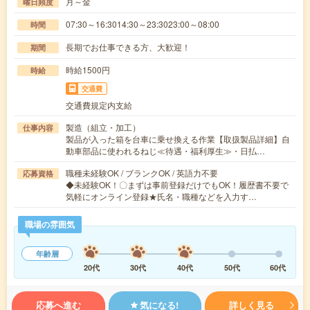
月～金
曜日頻度
07:30～16:3014:30～23:3023:00～08:00
時間
長期でお仕事できる方、大歓迎！
期間
時給1500円
時給
交通費
交通費規定内支給
製造（組立・加工）
仕事内容
製品が入った箱を台車に乗せ換える作業【取扱製品詳細】自
動車部品に使われるねじ≪待遇・福利厚生≫・日払…
職種未経験OK / ブランクOK / 英語力不要
応募資格
◆未経験OK！〇まずは事前登録だけでもOK！履歴書不要で
気軽にオンライン登録★氏名・職種などを入力す…
職場の雰囲気
年齢層
20代
30代
40代
50代
60代
応募へ進む
気になる!
詳しく見る