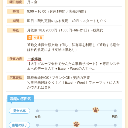
月～金
曜日頻度
9:00～16:00（休憩1時間／実働6時間）
時間
即日～契約更新のある長期 ※9月～スタートもＯＫ
期間
月収例:18万9000円（1500円×6h×21日）+残業代
時給
交通費
通勤交通費全額支給（但し、私有車を利用して通勤する場合
は社内規定により支給上限あり）
一般事務
仕事内容
【大手グループ会社でかんたん事務サポート】▼専用システ
ムへのデータ入力▼Excel・Wordの入力⇒…
職種未経験OK / ブランクOK / 英語力不要
応募資格
＼事務未経験ＯＫ！／【Excel・Word】フォーマットに入力
ができればＯＫ
職場の雰囲気
男女比率
女性
男性
職場の様子