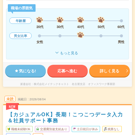
職場の雰囲気
年齢層
20代
30代
40代
50代
60代
男女比率
女性
男性
もっと見る
気になる!
応募へ進む
詳しく見る
派遣会社
株式会社メイテックキャスト 名古屋支店 オフィスワーク事業部
未読
掲載日
2026/08/04
NEW
【カジュアルOK】長期！こつこつデータ入力
＆社員サポート事務
職種未経験OK
交通費別途支給あり
土日祝日が休み
残業なし