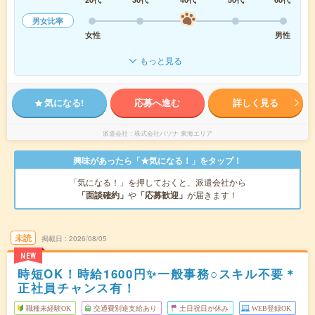
男女比率
女性
男性
もっと見る
気になる!
応募へ進む
詳しく見る
派遣会社
株式会社パソナ 東海エリア
興味があったら「★気になる！」をタップ！
「気になる！」を押しておくと、派遣会社から
「面談確約」
や
「応募歓迎」
が届きます！
未読
掲載日
2026/08/05
NEW
時短OK！時給1600円✨一般事務○スキル不要＊
正社員チャンス有！
職種未経験OK
交通費別途支給あり
土日祝日が休み
WEB登録OK