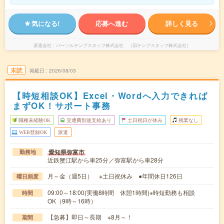
気になる!
応募へ進む
詳しく見る
派遣会社
パーソルテンプスタッフ株式会社 （旧テンプスタッフ株式会社）
未読
掲載日
2026/08/03
【時短相談OK】Excel・Wordへ入力できれば
まずOK！サポート事務
職種未経験OK
交通費別途支給あり
土日祝日が休み
残業なし
WEB登録OK
派遣
愛知県弥富市
勤務地
近鉄蟹江駅から車25分／弥富駅から車28分
月～金（週5日） ※土日祝休み ●年間休日126日
曜日頻度
09:00～18:00(実働8時間 休憩1時間)※時短勤務も相談
時間
OK（9時～16時）
【急募】即日～長期 ※8月～！
期間