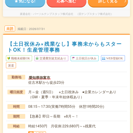
気になる!
応募へ進む
詳しく見る
派遣会社
パーソルテンプスタッフ株式会社 （旧テンプスタッフ株式会社）
未読
掲載日
2026/07/31
【土日祝休み×残業なし】事務未からもスター
トOK！生産管理事務
職種未経験OK
交通費別途支給あり
土日祝日が休み
WEB登録OK
派遣
愛知県弥富市
勤務地
佐古木駅から徒歩23分
月～金（週5日） ※土日祝休み ●企業カレンダーあり
曜日頻度
（GW・夏季・年末年始休暇あり）
08:15～17:30(実働7時間55分 休憩1時間20分)
時間
【急募】即日～長期 ※8月～！
期間
時給1450円 月収例 229,680円～+残業代
時給