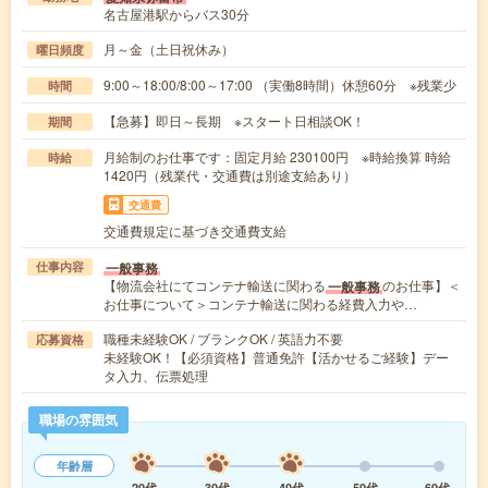
名古屋港駅からバス30分
月～金（土日祝休み）
曜日頻度
9:00～18:00/8:00～17:00 （実働8時間）休憩60分 ※残業少
時間
【急募】即日～長期 ※スタート日相談OK！
期間
月給制のお仕事です：固定月給 230100円 ※時給換算 時給
時給
1420円（残業代・交通費は別途支給あり）
交通費
交通費規定に基づき交通費支給
一般事務
仕事内容
【物流会社にてコンテナ輸送に関わる
のお仕事】＜
一般事務
お仕事について＞コンテナ輸送に関わる経費入力や…
職種未経験OK / ブランクOK / 英語力不要
応募資格
未経験OK！【必須資格】普通免許【活かせるご経験】デー
タ入力、伝票処理
職場の雰囲気
年齢層
20代
30代
40代
50代
60代