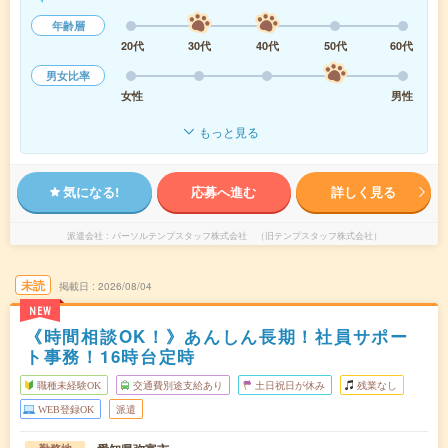
年齢層
20代
30代
40代
50代
60代
男女比率
女性
男性
もっと見る
気になる!
応募へ進む
詳しく見る
派遣会社
パーソルテンプスタッフ株式会社 （旧テンプスタッフ株式会社）
未読
掲載日
2026/08/04
NEW
《時間相談OK！》あんしん長期！社員サポー
ト事務！16時台定時
職種未経験OK
交通費別途支給あり
土日祝日が休み
残業なし
WEB登録OK
派遣