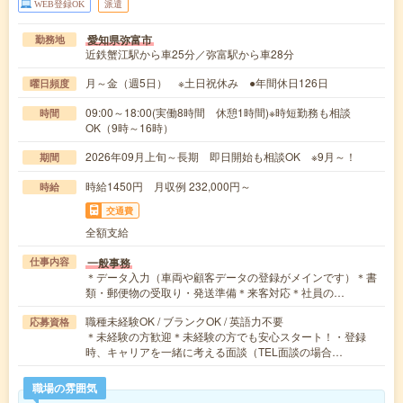
WEB登録OK
派遣
愛知県弥富市
勤務地
近鉄蟹江駅から車25分／弥富駅から車28分
月～金（週5日） ※土日祝休み ●年間休日126日
曜日頻度
09:00～18:00(実働8時間 休憩1時間)※時短勤務も相談
時間
OK（9時～16時）
2026年09月上旬～長期 即日開始も相談OK ※9月～！
期間
時給1450円 月収例 232,000円～
時給
交通費
全額支給
一般事務
仕事内容
＊データ入力（車両や顧客データの登録がメインです）＊書
類・郵便物の受取り・発送準備＊来客対応＊社員の…
職種未経験OK / ブランクOK / 英語力不要
応募資格
＊未経験の方歓迎＊未経験の方でも安心スタート！・登録
時、キャリアを一緒に考える面談（TEL面談の場合…
職場の雰囲気