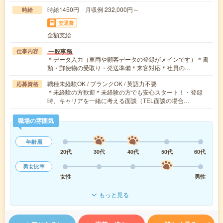
時給1450円 月収例 232,000円～
時給
交通費
全額支給
一般事務
仕事内容
＊データ入力（車両や顧客データの登録がメインです）＊書
類・郵便物の受取り・発送準備＊来客対応＊社員の…
職種未経験OK / ブランクOK / 英語力不要
応募資格
＊未経験の方歓迎＊未経験の方でも安心スタート！・登録
時、キャリアを一緒に考える面談（TEL面談の場合…
職場の雰囲気
年齢層
20代
30代
40代
50代
60代
男女比率
女性
男性
もっと見る