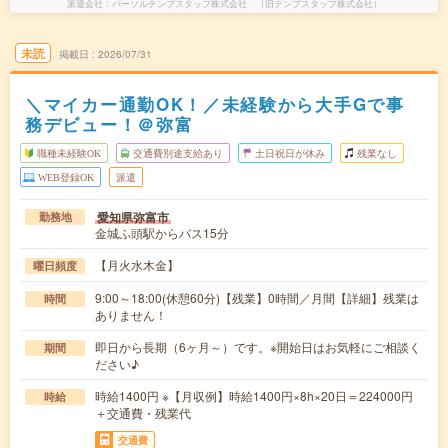
派遣会社
パーソルテンプスタッフ株式会社 （旧テンプスタッフ株式会社）
未読
掲載日
2026/07/31
＼マイカー通勤OK！／未経験から大手Gで事
務デビュー！＠弥富
職種未経験OK
交通費別途支給あり
土日祝日が休み
残業なし
WEB登録OK
派遣
愛知県弥富市
勤務地
金城ふ頭駅からバス15分
【月火水木金】
曜日頻度
9:00～18:00(休憩60分)【残業】0時間／月間【詳細】残業は
時間
ありません！
即日から長期（6ヶ月～）です。※開始日はお気軽にご相談く
期間
ださい♪
時給1400円 ※【月収例】時給1400円×8h×20日＝224000円
時給
＋交通費・残業代
交通費