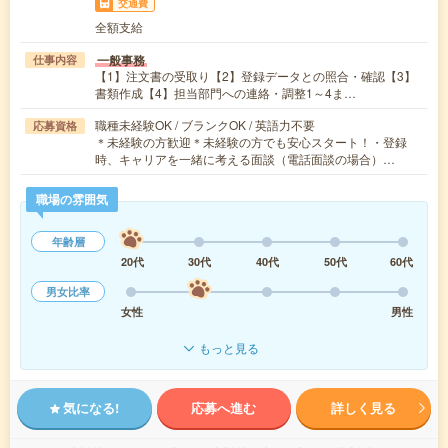
交通費
全額支給
一般事務
仕事内容
【1】注文書の受取り【2】登録データとの照合・確認【3】
書類作成【4】担当部門への連絡・調整1～4ま…
職種未経験OK / ブランクOK / 英語力不要
応募資格
＊未経験の方歓迎＊未経験の方でも安心スタート！・登録
時、キャリアを一緒に考える面談（電話面談の場合）…
職場の雰囲気
年齢層
20代
30代
40代
50代
60代
男女比率
女性
男性
もっと見る
気になる!
応募へ進む
詳しく見る