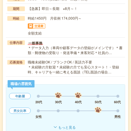
【急募】即日～長期 ※8月～！
期間
時給1450円 月収例 174,000円～
時給
交通費
全額支給
一般事務
仕事内容
＊データ入力（車両や顧客データの登録がメインです）＊書
類・郵便物の受取り・発送準備＊来客対応＊社員の…
職種未経験OK / ブランクOK / 英語力不要
応募資格
＊未経験の方歓迎＊未経験の方でも安心スタート！・登録
時、キャリアを一緒に考える面談（TEL面談の場合…
職場の雰囲気
年齢層
20代
30代
40代
50代
60代
男女比率
女性
男性
もっと見る