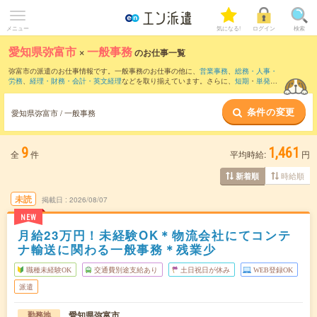
メニュー
気になる!
ログイン
検索
愛知県弥富市
×
一般事務
のお仕事一覧
弥富市の派遣のお仕事情報です。一般事務のお仕事の他に、
営業事務
、
総務・人事・
労務
、
経理・財務・会計・英文経理
などを取り揃えています。さらに、
短期
・
単発
な
どの期間や、
職種未経験OK
などのこだわり条件で絞り込んでいただけます。職種辞
典：
一般事務のお仕事とは？とは？
条件の変更
愛知県弥富市 / 一般事務
9
1,461
全
件
平均時給:
円
時給順
新着順
未読
掲載日
2026/08/07
NEW
月給23万円！未経験OK＊物流会社にてコンテ
ナ輸送に関わる一般事務＊残業少
職種未経験OK
交通費別途支給あり
土日祝日が休み
WEB登録OK
派遣
愛知県弥富市
勤務地