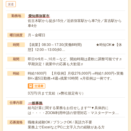
派遣
愛知県弥富市
勤務地
佐古木駅から徒歩15分／近鉄弥富駅から車7分／富吉駅から
車4分
月～金曜日
曜日頻度
【就業】08:30～17:30(実働8時間) ★時短OK★【休
時間
憩】12:00～13:00(60…
即日や9月～,10月～など、開始時期は柔軟に調整可能です♬
期間
早期決定！就業中の応募も大歓迎♬
時給1600円 【月収例】月収276,000円→時給1,600円×実働
時給
8H×週5日勤務×4週+残業10時間 ※月収例は一例です。
交通費
3万円/月まで支給（※弊社規定有り）
一般事務
仕事内容
給与計算に関する業務をお任せします^^▼具体的に
は・・・・ZOOM利用申請の管理対応・マスターデータ…
職種未経験OK / ブランクOK / 英語力不要
応募資格
業務上でExcelなどPCに文字入力の経験がある方