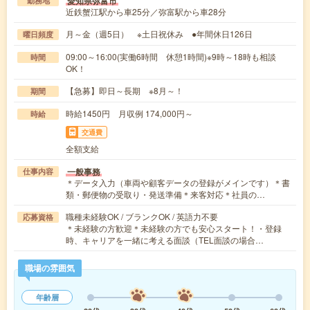
愛知県弥富市
勤務地
近鉄蟹江駅から車25分／弥富駅から車28分
月～金（週5日） ※土日祝休み ●年間休日126日
曜日頻度
09:00～16:00(実働6時間 休憩1時間)※9時～18時も相談
時間
OK！
【急募】即日～長期 ※8月～！
期間
時給1450円 月収例 174,000円～
時給
交通費
全額支給
一般事務
仕事内容
＊データ入力（車両や顧客データの登録がメインです）＊書
類・郵便物の受取り・発送準備＊来客対応＊社員の…
職種未経験OK / ブランクOK / 英語力不要
応募資格
＊未経験の方歓迎＊未経験の方でも安心スタート！・登録
時、キャリアを一緒に考える面談（TEL面談の場合…
職場の雰囲気
年齢層