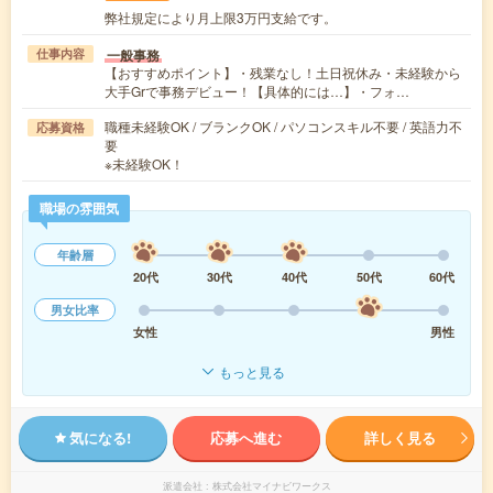
弊社規定により月上限3万円支給です。
一般事務
仕事内容
【おすすめポイント】・残業なし！土日祝休み・未経験から
大手Grで事務デビュー！【具体的には…】・フォ…
職種未経験OK / ブランクOK / パソコンスキル不要 / 英語力不
応募資格
要
※未経験OK！
職場の雰囲気
年齢層
20代
30代
40代
50代
60代
男女比率
女性
男性
もっと見る
気になる!
応募へ進む
詳しく見る
派遣会社
株式会社マイナビワークス