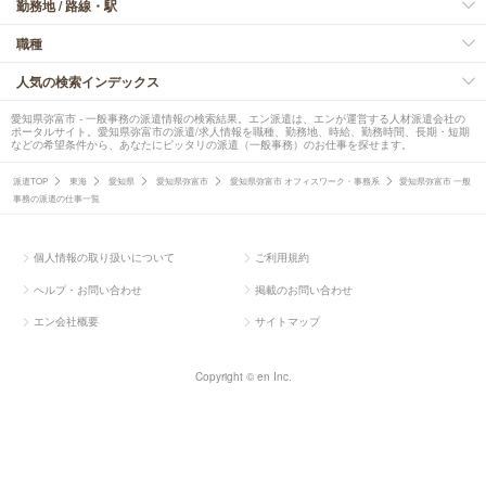
勤務地 / 路線・駅
職種
人気の検索インデックス
愛知県弥富市 - 一般事務の派遣情報の検索結果。エン派遣は、エンが運営する人材派遣会社の
ポータルサイト。愛知県弥富市の派遣/求人情報を職種、勤務地、時給、勤務時間、長期・短期
などの希望条件から、あなたにピッタリの派遣（一般事務）のお仕事を探せます。
派遣TOP
東海
愛知県
愛知県弥富市
愛知県弥富市 オフィスワーク・事務系
愛知県弥富市 一般
事務の派遣の仕事一覧
個人情報の取り扱いについて
ご利用規約
ヘルプ・お問い合わせ
掲載のお問い合わせ
エン会社概要
サイトマップ
Copyright © en Inc.