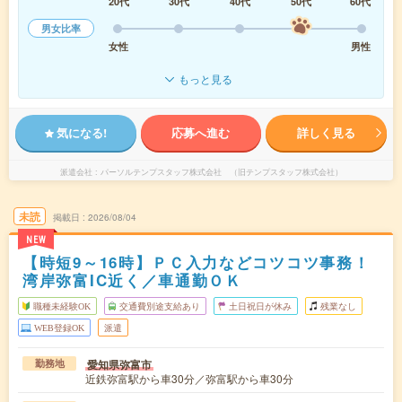
20代
30代
40代
50代
60代
男女比率
女性
男性
もっと見る
気になる!
応募へ進む
詳しく見る
派遣会社
パーソルテンプスタッフ株式会社 （旧テンプスタッフ株式会社）
未読
掲載日
2026/08/04
NEW
【時短9～16時】ＰＣ入力などコツコツ事務！
湾岸弥富IC近く／車通勤ＯＫ
職種未経験OK
交通費別途支給あり
土日祝日が休み
残業なし
WEB登録OK
派遣
愛知県弥富市
勤務地
近鉄弥富駅から車30分／弥富駅から車30分