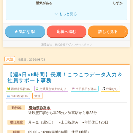
活気がある
しずか
もっと見る
気になる!
応募へ進む
詳しく見る
派遣会社
株式会社アヴァンティスタッフ
未読
掲載日
2026/08/03
【週5日×6時間】長期！こつこつデータ入力＆
社員サポート事務
職種未経験OK
交通費別途支給あり
土日祝日が休み
残業なし
WEB登録OK
派遣
愛知県弥富市
勤務地
近鉄蟹江駅から車25分／弥富駅から車28分
月～金（週5日） ※土日祝休み ●年間休日126日
曜日頻度
09:00～16:00(実働6時間 休憩1時間)
時間