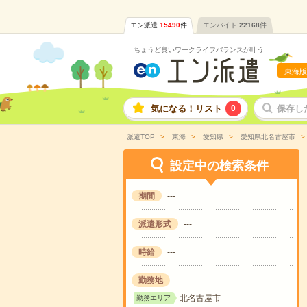
エン派遣
15490
件
エンバイト
22168
件
ちょうど良いワークライフバランスが叶う
東海版
気になる！リスト
0
保存し
派遣TOP
東海
愛知県
愛知県北名古屋市
設定中の検索条件
期間
---
派遣形式
---
時給
---
勤務地
北名古屋市
勤務エリア