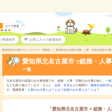
ヘル
エリア変更
た希望条件
お気に入りの派遣会社
愛知県北名古屋市 オフィスワーク・事務系
愛知県北名古屋市 総務・人事・労務の派遣の仕事
愛知県北名古屋市
総務・人事
で
一覧
北名古屋市の派遣のお仕事情報です。総務・人事・労務のお仕事の他に、
一般
などを取り揃えています。さらに、
短期
・
単発
などの期間や、
職種未経験OK
す。職種辞典：
人事のお仕事とは？とは？
総務のお仕事とは？とは？
「
愛知県北名古屋市
×
総務・人