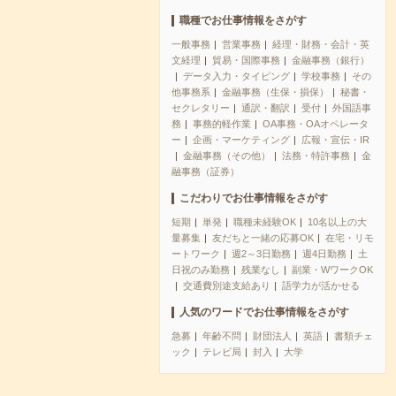
職種でお仕事情報をさがす
一般事務
営業事務
経理・財務・会計・英
文経理
貿易・国際事務
金融事務（銀行）
データ入力・タイピング
学校事務
その
他事務系
金融事務（生保・損保）
秘書・
セクレタリー
通訳・翻訳
受付
外国語事
務
事務的軽作業
OA事務・OAオペレータ
ー
企画・マーケティング
広報・宣伝・IR
金融事務（その他）
法務・特許事務
金
融事務（証券）
こだわりでお仕事情報をさがす
短期
単発
職種未経験OK
10名以上の大
量募集
友だちと一緒の応募OK
在宅・リモ
ートワーク
週2～3日勤務
週4日勤務
土
日祝のみ勤務
残業なし
副業・WワークOK
交通費別途支給あり
語学力が活かせる
人気のワードでお仕事情報をさがす
急募
年齢不問
財団法人
英語
書類チェ
ック
テレビ局
封入
大学