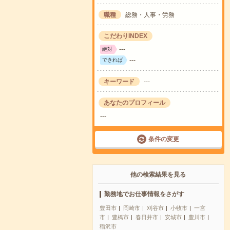
職種
総務・人事・労務
こだわりINDEX
---
絶対
---
できれば
キーワード
---
あなたのプロフィール
---
条件の変更
他の検索結果を見る
勤務地でお仕事情報をさがす
豊田市
岡崎市
刈谷市
小牧市
一宮
市
豊橋市
春日井市
安城市
豊川市
稲沢市