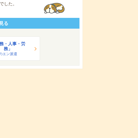
でした。
見る
務・人事・労
務」
のエン派遣