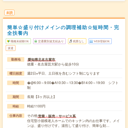
未読
簡単☆盛り付けメインの調理補助☆短時間・完
全扶養内
職種未経験OK
交通費別途支給あり
残業なし
WEB登録OK
派遣
愛知県北名古屋市
勤務地
徳重・名古屋芸大駅から徒歩10分
週2日※平日、土日祝を含むシフト制になります
曜日頻度
�@6:00～9:00�A10:30～13:30�B14:00～19:00 シフト
時間
制
長期【3ヶ月以上】
期間
時給1100円
時給
その他
営業・販売・サービス系
仕事内容
住宅型小規模老人ホームでのキッチン内のお仕事です。メイ
ンは、盛り付けです。湯煎して盛り付け、簡単な刻…