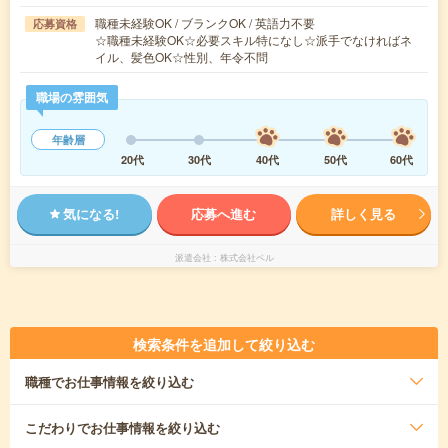
職種未経験OK / ブランクOK / 英語力不要
応募資格
☆職種未経験OK☆必要スキル特になし☆派手でなければネ
イル、髪色OK☆性別、年令不問
職場の雰囲気
年齢層
20代
30代
40代
50代
60代
気になる!
応募へ進む
詳しく見る
派遣会社
株式会社ベル
検索条件を追加して絞り込む
職種
でお仕事情報を絞り込む
こだわり
でお仕事情報を絞り込む