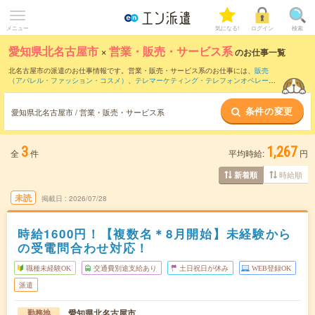
メニュー
気になる!
ログイン
検索
愛知県北名古屋市
×
営業・販売・サービス系
のお仕事一覧
北名古屋市の派遣のお仕事情報です。営業・販売・サービス系のお仕事には、
販売
（アパレル・ファッション・コスメ）
、
テレマーケティング・テレフォンオペレータ
ー・コールセンター
、
窓口・ショールーム・カウンター受付
などがあります。さら
に、
短期
・
単発
などの期間や、
職種未経験OK
などのこだわり条件で絞り込んでいただ
条件の変更
けます。
愛知県北名古屋市 / 営業・販売・サービス系
3
1,267
全
件
平均時給:
円
時給順
新着順
未読
掲載日
2026/07/28
時給1600円！【複数名＊8月開始】未経験から
の受電問合わせ対応！
職種未経験OK
交通費別途支給あり
土日祝日が休み
WEB登録OK
派遣
愛知県北名古屋市
勤務地