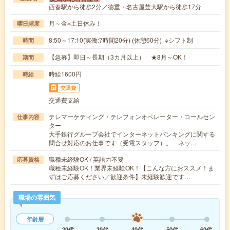
西春駅から徒歩2分／徳重・名古屋芸大駅から徒歩17分
月～金※土日休み！
曜日頻度
8:50～17:10(実働:7時間20分) (休憩60分) ※シフト制
時間
【急募】即日～長期（3カ月以上） ★8月～OK！
期間
時給1600円
時給
交通費
交通費支給
テレマーケティング・テレフォンオペレーター・コールセン
仕事内容
ター
大手銀行グループ会社でインターネットバンキングに関する
問合せ対応のお仕事です（受電スタッフ）。 ネッ…
職種未経験OK / 英語力不要
応募資格
職種未経験OK！業界未経験OK！【こんな方におススメ！ま
ずはご応募ください／歓迎条件】未経験歓迎です…
職場の雰囲気
年齢層
20代
30代
40代
50代
60代