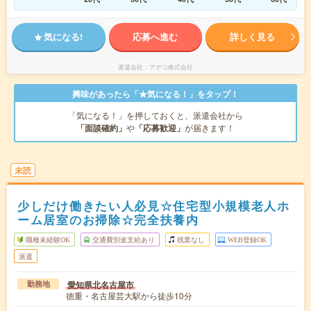
気になる!
応募へ進む
詳しく見る
派遣会社
アデコ株式会社
興味があったら「★気になる！」をタップ！
「気になる！」を押しておくと、派遣会社から
「面談確約」
や
「応募歓迎」
が届きます！
未読
少しだけ働きたい人必見☆住宅型小規模老人ホ
ーム居室のお掃除☆完全扶養内
職種未経験OK
交通費別途支給あり
残業なし
WEB登録OK
派遣
愛知県北名古屋市
勤務地
徳重・名古屋芸大駅から徒歩10分