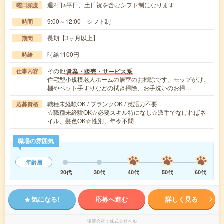
週2日※平日、土日祝を含むシフト制になります
曜日頻度
9:00～12:00 シフト制
時間
長期【3ヶ月以上】
期間
時給1100円
時給
その他
営業・販売・サービス系
仕事内容
住宅型小規模老人ホームの居室のお掃除です。モップがけ、
棚やベット手すりなどの拭き掃除、お手洗いのお掃…
職種未経験OK / ブランクOK / 英語力不要
応募資格
☆職種未経験OK☆必要スキル特になし☆派手でなければネ
イル、髪色OK☆性別、年令不問
職場の雰囲気
年齢層
20代
30代
40代
50代
60代
気になる!
応募へ進む
詳しく見る
派遣会社
株式会社ベル