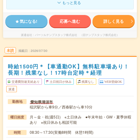
もっと見る
気になる!
応募へ進む
詳しく見る
派遣会社
パーソルテンプスタッフ株式会社 （旧テンプスタッフ株式会社）
未読
掲載日
2026/07/30
時給1500円＊【車通勤OK】無料駐車場あり！
長期！残業なし！17時台定時＊経理
交通費別途支給あり
土日祝日が休み
残業なし
WEB登録OK
派遣
愛知県清須市
勤務地
稲沢駅から車9分／西春駅から車10分
月～金・祝(週5日) ※土日休み ●年末年始・GW・夏季休暇
曜日頻度
あり ※祝日休みも相談可能
08:30～17:30(実働8時間 休憩1時間)
時間