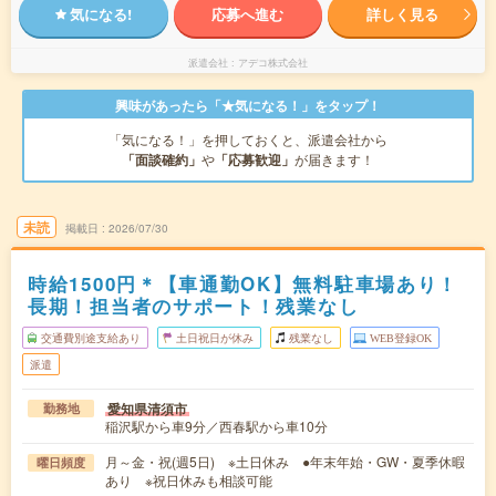
気になる!
応募へ進む
詳しく見る
派遣会社
アデコ株式会社
興味があったら「★気になる！」をタップ！
「気になる！」を押しておくと、派遣会社から
「面談確約」
や
「応募歓迎」
が届きます！
未読
掲載日
2026/07/30
時給1500円＊【車通勤OK】無料駐車場あり！
長期！担当者のサポート！残業なし
交通費別途支給あり
土日祝日が休み
残業なし
WEB登録OK
派遣
愛知県清須市
勤務地
稲沢駅から車9分／西春駅から車10分
月～金・祝(週5日) ※土日休み ●年末年始・GW・夏季休暇
曜日頻度
あり ※祝日休みも相談可能