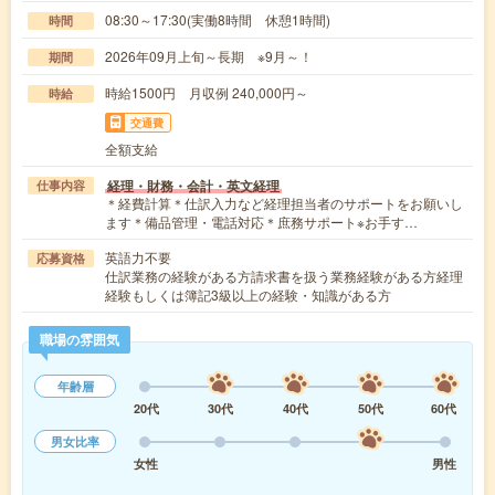
08:30～17:30(実働8時間 休憩1時間)
時間
2026年09月上旬～長期 ※9月～！
期間
時給1500円 月収例 240,000円～
時給
交通費
全額支給
経理・財務・会計・英文経理
仕事内容
＊経費計算＊仕訳入力など経理担当者のサポートをお願いし
ます＊備品管理・電話対応＊庶務サポート※お手す…
英語力不要
応募資格
仕訳業務の経験がある方請求書を扱う業務経験がある方経理
経験もしくは簿記3級以上の経験・知識がある方
職場の雰囲気
年齢層
20代
30代
40代
50代
60代
男女比率
女性
男性