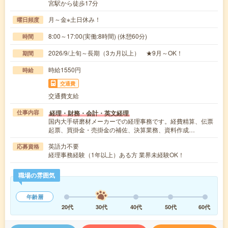
宮駅から徒歩17分
月～金※土日休み！
曜日頻度
8:00～17:00(実働:8時間) (休憩60分)
時間
2026/9/上旬～長期（3カ月以上） ★9月～OK！
期間
時給1550円
時給
交通費
交通費支給
経理・財務・会計・英文経理
仕事内容
国内大手研磨材メーカーでの経理事務です。経費精算、伝票
起票、買掛金・売掛金の補佐、決算業務、資料作成…
英語力不要
応募資格
経理事務経験（1年以上）ある方 業界未経験OK！
職場の雰囲気
年齢層
20代
30代
40代
50代
60代