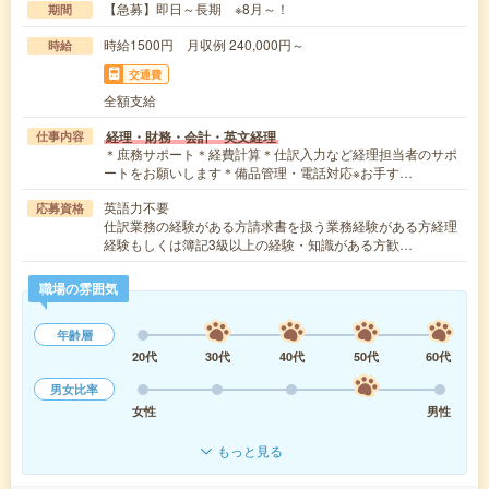
【急募】即日～長期 ※8月～！
期間
時給1500円 月収例 240,000円～
時給
交通費
全額支給
経理・財務・会計・英文経理
仕事内容
＊庶務サポート＊経費計算＊仕訳入力など経理担当者のサポ
ートをお願いします＊備品管理・電話対応※お手す…
英語力不要
応募資格
仕訳業務の経験がある方請求書を扱う業務経験がある方経理
経験もしくは簿記3級以上の経験・知識がある方歓…
職場の雰囲気
年齢層
20代
30代
40代
50代
60代
男女比率
女性
男性
もっと見る