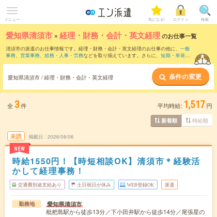
メニュー
気になる!
ログイン
検索
愛知県清須市
×
経理・財務・会計・英文経理
のお仕事一覧
清須市の派遣のお仕事情報です。経理・財務・会計・英文経理のお仕事の他に、
一般
事務
、
営業事務
、
総務・人事・労務
などを取り揃えています。さらに、
短期
・
単発
な
どの期間や、
職種未経験OK
などのこだわり条件で絞り込んでいただけます。職種辞
典：
経理・財務・会計・英文経理のお仕事とは？とは？
条件の変更
愛知県清須市 / 経理・財務・会計・英文経理
3
1,517
全
件
平均時給:
円
時給順
新着順
未読
掲載日
2026/08/06
NEW
時給1550円！【時短相談OK】清須市＊経験活
かして経理事務！
交通費別途支給あり
土日祝日が休み
WEB登録OK
派遣
愛知県清須市
勤務地
枇杷島駅から徒歩13分／下小田井駅から徒歩14分／尾張星の