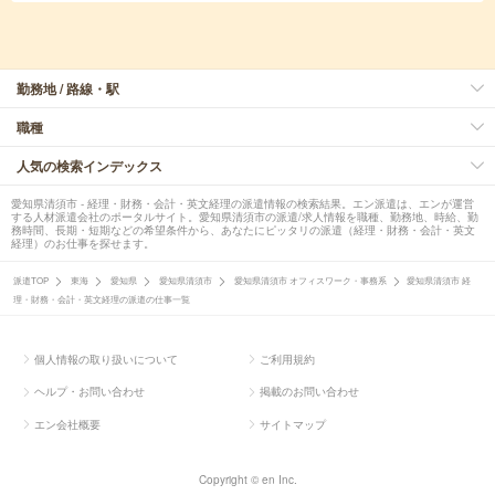
勤務地 / 路線・駅
職種
人気の検索インデックス
愛知県清須市 - 経理・財務・会計・英文経理の派遣情報の検索結果。エン派遣は、エンが運営
する人材派遣会社のポータルサイト。愛知県清須市の派遣/求人情報を職種、勤務地、時給、勤
務時間、長期・短期などの希望条件から、あなたにピッタリの派遣（経理・財務・会計・英文
経理）のお仕事を探せます。
派遣TOP
東海
愛知県
愛知県清須市
愛知県清須市 オフィスワーク・事務系
愛知県清須市 経
理・財務・会計・英文経理の派遣の仕事一覧
個人情報の取り扱いについて
ご利用規約
ヘルプ・お問い合わせ
掲載のお問い合わせ
エン会社概要
サイトマップ
Copyright © en Inc.