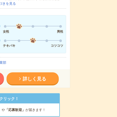
づきを見る
女性
男性
テキパキ
コツコツ
業部
詳しく見る
クリック！
」
や
「応募歓迎」
が届きます！