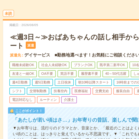
未読
掲載日
2026/08/05
≪週3日～≫おばあちゃんの話し相手か
ート
派遣
デイサービス ■勤務地選べます！お気軽にご相談くださ
派遣先
職種未経験OK
社会人未経験OK
ブランクOK
既卒第二新卒OK
10
友達と一緒OK
OA不要
英語不要
履歴書不要
40～50代活躍
し
週4日勤務
週5日勤務
土日祝休
朝10時以降スタート
16時前までの
シフト
交替制勤務
扶養控内
医療福祉
交費支給
服装自由
電話対応なし
ルーティン
介護士
ここがポイント！
「あたしが若い頃はさ…」お年寄りの昔話、楽しんで聞
▼お年寄りは、流行りのドラマとか、音楽とか、「最近のことはよく
い頃のことは、はっきりと覚えているから不思議です。▼「これでも