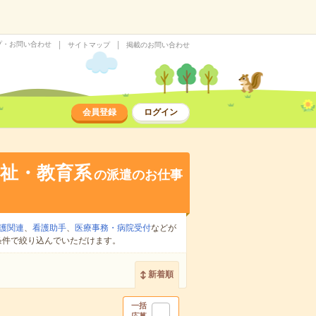
プ・お問い合わせ
サイトマップ
掲載のお問い合わせ
会員登録
ログイン
祉・教育系
の派遣のお仕事
護関連
、
看護助手
、
医療事務・病院受付
などが
条件で絞り込んでいただけます。
新着順
一括