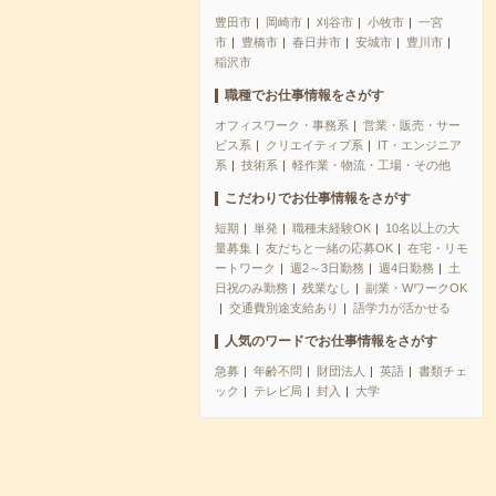
豊田市
岡崎市
刈谷市
小牧市
一宮
市
豊橋市
春日井市
安城市
豊川市
稲沢市
職種でお仕事情報をさがす
オフィスワーク・事務系
営業・販売・サー
ビス系
クリエイティブ系
IT・エンジニア
系
技術系
軽作業・物流・工場・その他
こだわりでお仕事情報をさがす
短期
単発
職種未経験OK
10名以上の大
量募集
友だちと一緒の応募OK
在宅・リモ
ートワーク
週2～3日勤務
週4日勤務
土
日祝のみ勤務
残業なし
副業・WワークOK
交通費別途支給あり
語学力が活かせる
人気のワードでお仕事情報をさがす
急募
年齢不問
財団法人
英語
書類チェ
ック
テレビ局
封入
大学