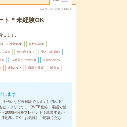
No.NKSTNY50_KJBO-2
ート＊未経験OK
介します。
名以上の大量募集
複数名募集
ゅふ歓迎
WEB登録OK
週2～3日勤務
仕事
17時前までの仕事
午後のみOK
由
週払いOK
職場が禁煙
派遣多
せします
お手伝いなど未経験でもすぐに慣れるこ
もピッタリです。【WEB登録・電話で登
ド2000円分をプレゼント！就業するか
ヶ月勤務」OK！お気軽にご応募くださ…