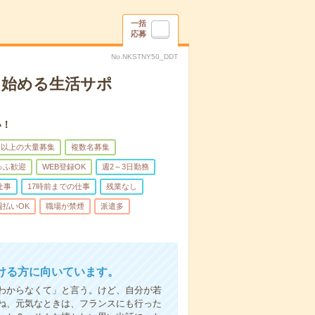
一括
応募
No.NKSTNY50_DDT
ら始める生活サポ
い！
名以上の大量募集
複数名募集
ゅふ歓迎
WEB登録OK
週2～3日勤務
仕事
17時前までの仕事
残業なし
週払いOK
職場が禁煙
派遣多
ける方に向いています。
わからなくて」と言う。けど、自分が若
ね、元気なときは、フランスにも行った