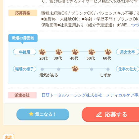
り、気分転換できるデイサービス施設でのお仕事です
応募資格
職種未経験OK / ブランクOK / パソコンスキル不要 /
■無資格・未経験OK！■年齢・学歴不問！ブランクOK
保険完備■社員登用あり（紹介予定派遣）★WE…
つづ
職場の雰囲気
年齢層
男女比率
20代
30代
40代
50代
60代
職場の様子
仕事の仕方
活気がある
しずか
日研トータルソーシング株式会社 メディカルケア事
派遣会社
応募する
気になる！
未読