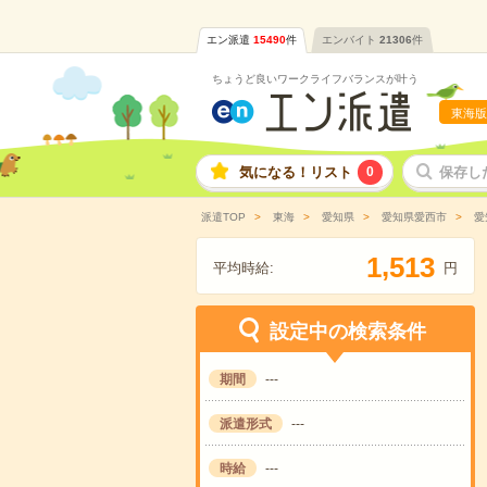
エン派遣
15490
件
エンバイト
21306
件
ちょうど良いワークライフバランスが叶う
東海版
気になる！リスト
0
保存し
派遣TOP
東海
愛知県
愛知県愛西市
愛
,
1
5
1
3
平均時給:
円
設定中の検索条件
期間
---
派遣形式
---
時給
---