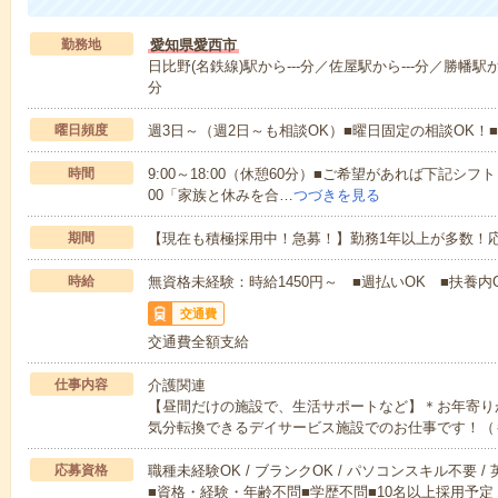
勤務地
愛知県愛西市
日比野(名鉄線)駅から---分／佐屋駅から---分／勝幡駅から
分
曜日頻度
週3日～（週2日～も相談OK）■曜日固定の相談OK
時間
9:00～18:00（休憩60分）■ご希望があれば下記シフトもOK
00「家族と休みを合…
つづきを見る
期間
【現在も積極採用中！急募！】勤務1年以上が多数！応
時給
無資格未経験：時給1450円～ ■週払いOK ■扶養内O
交通費
交通費全額支給
仕事内容
介護関連
【昼間だけの施設で、生活サポートなど】＊お年寄り
気分転換できるデイサービス施設でのお仕事です！（
応募資格
職種未経験OK / ブランクOK / パソコンスキル不要 /
■資格・経験・年齢不問■学歴不問■10名以上採用予定