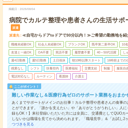
掲載日
2026/08/04
病院でカルテ整理や患者さんの生活サポ
派遣
≪自宅からドアtoドアで30分以内！≫ご希望の勤務地を紹
派遣先
職種未経験OK
社会人未経験OK
ブランクOK
既卒第二新卒OK
10
友達と一緒OK
OA不要
英語不要
履歴書不要
40～50代活躍
し
週4日勤務
週5日勤務
土日祝休
朝10時以降スタート
16時前までの
残業なし
シフト
扶養控内
医療福祉
交費支給
制服
服装自
電話対応なし
ルーティン
看護師
介護士
ここがポイント！
難しい作業なし＆医療行為ゼロのサポート業務をおまか
あくまでサポートがメインのお仕事！カルテ整理や患者さんの食事の
とができます。「誰かを支えたい」や「ありがとうがうれしい」人に
録もOK！】来社登録いただいた方には全員に、交通費としてQUOカー
しないかは職場を見てから決められます。「職場見学」＆「お試し2
つづきを見る