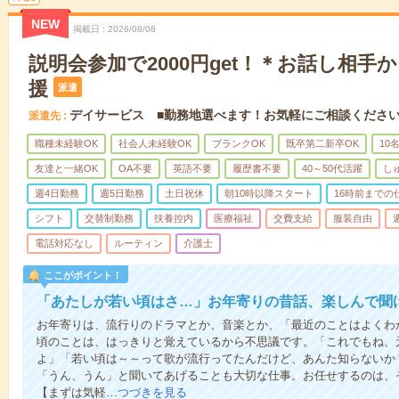
NEW
掲載日
2026/08/08
説明会参加で2000円get！＊お話し相手
援
派遣
デイサービス ■勤務地選べます！お気軽にご相談くださ
派遣先
職種未経験OK
社会人未経験OK
ブランクOK
既卒第二新卒OK
10
友達と一緒OK
OA不要
英語不要
履歴書不要
40～50代活躍
し
週4日勤務
週5日勤務
土日祝休
朝10時以降スタート
16時前までの
シフト
交替制勤務
扶養控内
医療福祉
交費支給
服装自由
電話対応なし
ルーティン
介護士
ここがポイント！
「あたしが若い頃はさ…」お年寄りの昔話、楽しんで聞
お年寄りは、流行りのドラマとか、音楽とか、「最近のことはよくわ
頃のことは、はっきりと覚えているから不思議です。「これでもね、
よ」「若い頃は～～って歌が流行ってたんだけど、あんた知らないか
「うん、うん」と聞いてあげることも大切な仕事。お任せするのは、
【まずは気軽…
つづきを見る