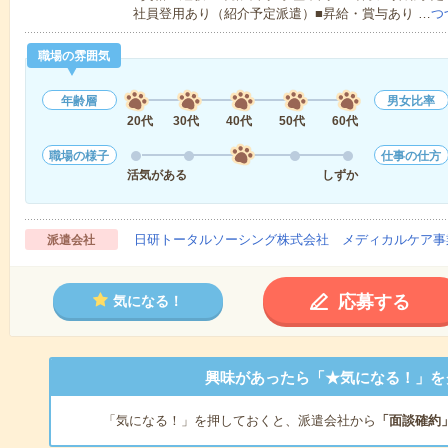
社員登用あり（紹介予定派遣）■昇給・賞与あり …
つ
職場の雰囲気
年齢層
男女比率
20代
30代
40代
50代
60代
職場の様子
仕事の仕方
活気がある
しずか
日研トータルソーシング株式会社 メディカルケア事
派遣会社
応募する
気になる！
興味があったら「★気になる！」を
「気になる！」を押しておくと、派遣会社から
「面談確約