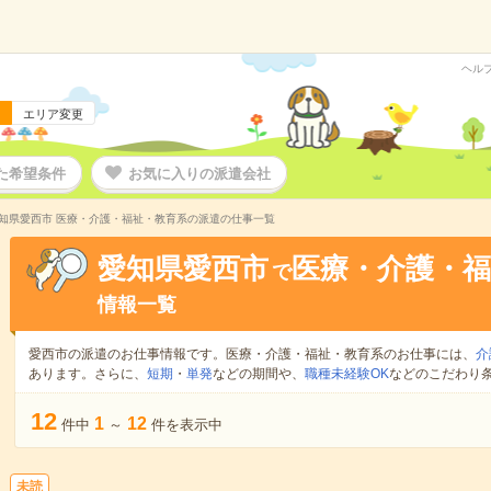
ヘル
エリア変更
た希望条件
お気に入りの派遣会社
知県愛西市 医療・介護・福祉・教育系の派遣の仕事一覧
愛知県愛西市
医療・介護・福
で
情報一覧
愛西市の派遣のお仕事情報です。医療・介護・福祉・教育系のお仕事には、
介
あります。さらに、
短期
・
単発
などの期間や、
職種未経験OK
などのこだわり
12
1
12
件中
～
件を表示中
未読