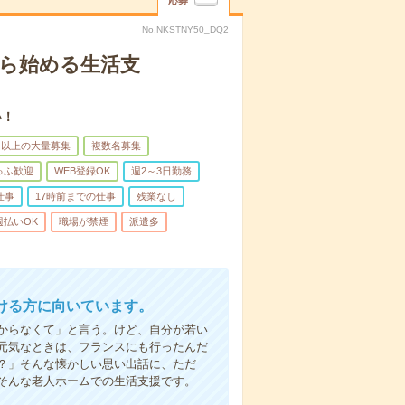
応募
No.NKSTNY50_DQ2
から始める生活支
い！
名以上の大量募集
複数名募集
ゅふ歓迎
WEB登録OK
週2～3日勤務
仕事
17時前までの仕事
残業なし
週払いOK
職場が禁煙
派遣多
ける方に向いています。
からなくて」と言う。けど、自分が若い
元気なときは、フランスにも行ったんだ
？」そんな懐かしい思い出話に、ただ
そんな老人ホームでの生活支援です。