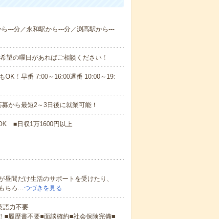
---分／永和駅から---分／渕高駅から---
！■希望の曜日があればご相談ください！
！早番 7:00～16:00遅番 10:00～19:
募から最短2～3日後に就業可能！
K ■日収1万1600円以上
が昼間だけ生活のサポートを受けたり、
もちろ…
つづきを見る
 英語力不要
！■履歴書不要■面談確約■社会保険完備■