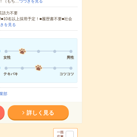
！（もち…
つづきを見る
 英語力不要
!■10名以上採用予定！■履歴書不要■社会
きを見る
女性
男性
テキパキ
コツコツ
業部
詳しく見る
一括
応募