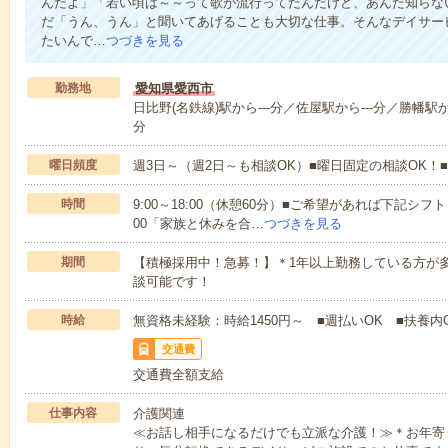
んだよ」「若い頃は～～って歌が流行ってたんだけど、あんた知らな
だ「うん、うん」と聞いてあげることも大切な仕事。そんなデイサー
たいんで…
つづきを見る
勤務地
愛知県愛西市
日比野(名鉄線)駅から---分／佐屋駅から---分／勝幡駅から
分
曜日頻度
週3日～（週2日～も相談OK）■曜日固定の相談OK
時間
9:00～18:00（休憩60分）■ご希望があれば下記シフトもOK
00「家族と休みを合…
つづきを見る
期間
【積極採用中！急募！】＊1年以上勤務している方が多
談可能です！
時給
無資格未経験：時給1450円～ ■週払いOK ■扶養内O
交通費
交通費全額支給
仕事内容
介護関連
≪お話し相手になるだけでも立派な介護！≫＊お年寄