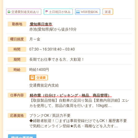
交通費別途支給あり
土日祝日が休み
WEB登録OK
派遣
愛知県日進市
勤務地
赤池(愛知県)駅から徒歩10分
月～金
曜日頻度
07:30～16:3018:40～03:40
時間
長期でお仕事できる方、大歓迎！
期間
時給1400円
時給
交通費
交通費規定内支給
軽作業（仕分け・ピッキング・検品、商品管理）
仕事内容
【取扱製品情報】自動車の足回り製品【業務内容詳細】エレ
カを使用して、部品の集荷を行います。10kg程…
ブランクOK / 英語力不要
応募資格
◆経験者歓迎！〇まずは事前登録だけでもOK！履歴書不要
で気軽にオンライン登録★氏名・職種などを入力す…