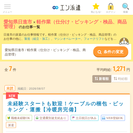
メニュー
気になる!
ログイン
検索
愛知県日進市
×
軽作業（仕分け・ピッキング・検品、商品
管理）
のお仕事一覧
日進市の派遣のお仕事情報です。軽作業（仕分け・ピッキング・検品、商品管理）の
お仕事の他に、
製造（組立・加工）
、
マシンオペレーター
、
フォークリフト
などを取
り揃えています。さらに、
短期
・
単発
などの期間や、
職種未経験OK
などのこだわり条
件で絞り込んでいただけます。職種辞典：
軽作業（仕分け・ピッキング・検品、商品
愛知県日進市 / 軽作業（仕分け・ピッキング・検品、商
条件の変更
管理）のお仕事とは？とは？
品管理）
7
1,271
全
件
平均時給:
円
時給順
新着順
未読
掲載日
2026/08/07
NEW
未経験スタートも歓迎！ケーブルの梱包・ピッ
キング・運搬【冷暖房完備】
職種未経験OK
交通費別途支給あり
土日祝日が休み
WEB登録OK
派遣