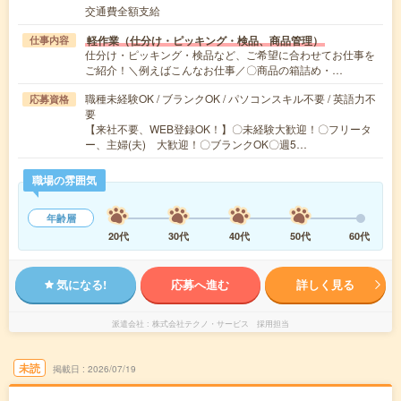
交通費全額支給
軽作業（仕分け・ピッキング・検品、商品管理）
仕事内容
仕分け・ピッキング・検品など、ご希望に合わせてお仕事を
ご紹介！＼例えばこんなお仕事／〇商品の箱詰め・…
職種未経験OK / ブランクOK / パソコンスキル不要 / 英語力不
応募資格
要
【来社不要、WEB登録OK！】〇未経験大歓迎！〇フリータ
ー、主婦(夫) 大歓迎！〇ブランクOK〇週5…
職場の雰囲気
年齢層
20代
30代
40代
50代
60代
気になる!
応募へ進む
詳しく見る
派遣会社
株式会社テクノ・サービス 採用担当
未読
掲載日
2026/07/19