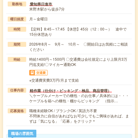
愛知県日進市
勤務地
米野木駅から徒歩7分
月～金曜日
曜日頻度
【定時】8:45～17:45 【休憩】45分（12：00～） 途中で
時間
15分休憩あり
2026年8月～ 9月～ 10月～ 〇開始日はお気軽にご相談
期間
ください
時給1400円～1500円 〇交通費は会社規定により上限月3万
時給
円迄支給!〇マイカー通勤OK
交通費
※交通費実費3万円/月まで支給
軽作業（仕分け・ピッキング・検品、商品管理）
仕事内容
＼ケーブルメーカーでの梱包・のお仕事／具体的には・・・
ケーブルを箱への梱包・棚からピッキング （指示…
職種未経験OK / ブランクOK / 英語力不要
応募資格
不問体力に自信があればなお可少しでもご興味があれば、ま
ずは「気になる」「応募」をクリック＊
職場の雰囲気