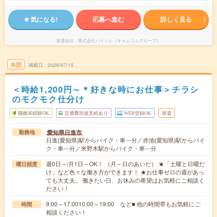
気になる!
応募へ進む
詳しく見る
派遣会社
株式会社バイトレ（キャムコムグループ）
未読
掲載日
2026/07/15
＜時給1,200円～＊好きな時にお仕事＞チラシ
のモクモク仕分け
職種未経験OK
交通費別途支給あり
WEB登録OK
派遣
愛知県日進市
勤務地
日進(愛知県)駅からバイク・車---分／赤池(愛知県)駅からバイ
ク・車---分／米野木駅からバイク・車---分
週0日～/月1日～OK！ （月～日のあいだ） ★「土曜と日曜だ
曜日頻度
け」など色々な働き方ができます！ ★お仕事ゼロの週があっ
ても大丈夫。 働きたい日、お休みの希望はお気軽にご相談く
ださい！
9:00～17:0010:00～19:00 など■ 他の時間帯もお気軽にご
時間
相談ください！