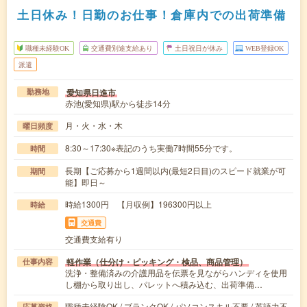
土日休み！日勤のお仕事！倉庫内での出荷準備
職種未経験OK
交通費別途支給あり
土日祝日が休み
WEB登録OK
派遣
愛知県日進市
勤務地
赤池(愛知県)駅から徒歩14分
月・火・水・木
曜日頻度
8:30～17:30※表記のうち実働7時間55分です。
時間
長期【ご応募から1週間以内(最短2日目)のスピード就業が可
期間
能】即日～
時給1300円 【月収例】196300円以上
時給
交通費
交通費支給有り
軽作業（仕分け・ピッキング・検品、商品管理）
仕事内容
洗浄・整備済みの介護用品を伝票を見ながらハンディを使用
し棚から取り出し、パレットへ積み込む、出荷準備…
職種未経験OK / ブランクOK / パソコンスキル不要 / 英語力不
応募資格