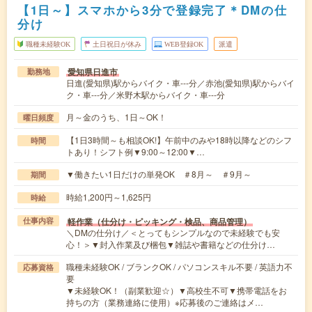
【1日～】スマホから3分で登録完了＊DMの仕
分け
職種未経験OK
土日祝日が休み
WEB登録OK
派遣
愛知県日進市
勤務地
日進(愛知県)駅からバイク・車---分／赤池(愛知県)駅からバイ
ク・車---分／米野木駅からバイク・車---分
月～金のうち、1日～OK！
曜日頻度
【1日3時間～も相談OK!】午前中のみや18時以降などのシフ
時間
トあり！シフト例▼9:00～12:00▼…
▼働きたい1日だけの単発OK ＃8月～ ＃9月～
期間
時給1,200円～1,625円
時給
軽作業（仕分け・ピッキング・検品、商品管理）
仕事内容
＼DMの仕分け／＜とってもシンプルなので未経験でも安
心！＞▼封入作業及び梱包▼雑誌や書籍などの仕分け…
職種未経験OK / ブランクOK / パソコンスキル不要 / 英語力不
応募資格
要
▼未経験OK！（副業歓迎☆）▼高校生不可▼携帯電話をお
持ちの方（業務連絡に使用）※応募後のご連絡はメ…