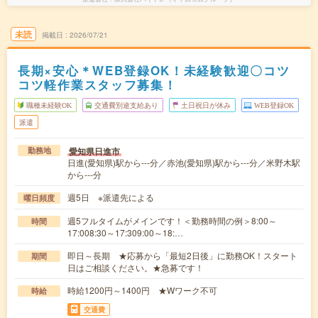
未読
掲載日
2026/07/21
長期×安心＊WEB登録OK！未経験歓迎〇コツ
コツ軽作業スタッフ募集！
職種未経験OK
交通費別途支給あり
土日祝日が休み
WEB登録OK
派遣
愛知県日進市
勤務地
日進(愛知県)駅から---分／赤池(愛知県)駅から---分／米野木駅
から---分
週5日 ※派遣先による
曜日頻度
週5フルタイムがメインです！＜勤務時間の例＞8:00～
時間
17:008:30～17:309:00～18:…
即日～長期 ★応募から「最短2日後」に勤務OK！スタート
期間
日はご相談ください。★急募です！
時給1200円～1400円 ★Wワーク不可
時給
交通費