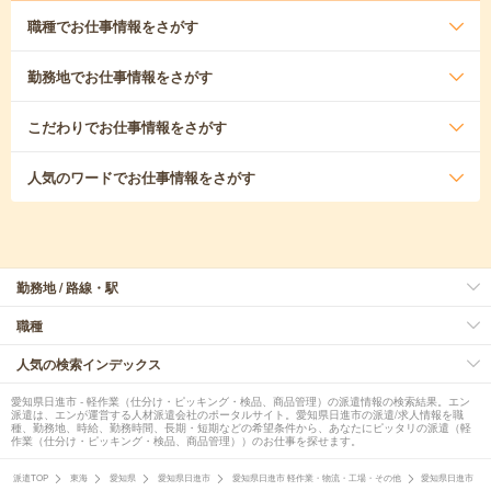
職種
でお仕事情報をさがす
勤務地
でお仕事情報をさがす
こだわり
でお仕事情報をさがす
人気のワード
でお仕事情報をさがす
勤務地 / 路線・駅
職種
人気の検索インデックス
愛知県日進市 - 軽作業（仕分け・ピッキング・検品、商品管理）の派遣情報の検索結果。エン
派遣は、エンが運営する人材派遣会社のポータルサイト。愛知県日進市の派遣/求人情報を職
種、勤務地、時給、勤務時間、長期・短期などの希望条件から、あなたにピッタリの派遣（軽
作業（仕分け・ピッキング・検品、商品管理））のお仕事を探せます。
派遣TOP
東海
愛知県
愛知県日進市
愛知県日進市 軽作業・物流・工場・その他
愛知県日進市