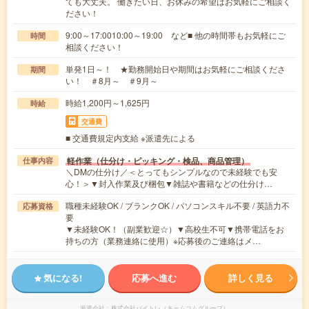
ても大丈夫。 働きたい日、お休みの希望はお気軽にご相談く
ださい！
9:00～17:0010:00～19:00 など■ 他の時間帯もお気軽にご
時間
相談ください！
単発1日～！ ★勤務開始日や期間はお気軽にご相談くださ
期間
い！ ＃8月～ ＃9月～
時給1,200円～1,625円
時給
交通費
■ 交通費規定内支給 ※派遣先による
軽作業（仕分け・ピッキング・検品、商品管理）
仕事内容
＼DMの仕分け／＜とってもシンプルなので未経験でも安
心！＞▼封入作業及び梱包▼雑誌や書籍などの仕分け…
職種未経験OK / ブランクOK / パソコンスキル不要 / 英語力不
応募資格
要
▼未経験OK！（副業歓迎☆）▼高校生不可▼携帯電話をお
持ちの方（業務連絡に使用）※応募後のご連絡はメ…
気になる!
応募へ進む
詳しく見る
派遣会社
株式会社バイトレ（キャムコムグループ）