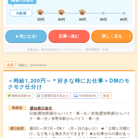
職場の雰囲気
年齢層
20代
30代
40代
50代
60代
気になる!
応募へ進む
詳しく見る
派遣会社
株式会社綜合キャリアオプション 製造事業部（全国）
未読
掲載日
2026/08/02
＜時給1,200円～＊好きな時にお仕事＞DMのモ
クモク仕分け
職種未経験OK
交通費別途支給あり
WEB登録OK
派遣
愛知県日進市
勤務地
日進(愛知県)駅からバイク・車---分／赤池(愛知県)駅からバイ
ク・車---分／米野木駅からバイク・車---分
週0日～/月1日～OK！ （月～日のあいだ） ★「土曜と日曜だ
曜日頻度
け」など色々な働き方ができます！ ★お仕事ゼロの週があっ