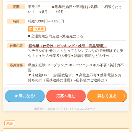
単発1日～！ ★勤務開始日や期間はお気軽にご相談くださ
期間
い！ ＃8月～ ＃9月～
時給1,200円～1,625円
時給
交通費
■ 交通費規定内支給 ※派遣先による
軽作業（仕分け・ピッキング・検品、商品管理）
仕事内容
＼チラシの仕分け／＜とってもシンプルなので未経験でも安
心！＞▼封入作業及び梱包▼雑誌や書籍などの仕分…
職種未経験OK / ブランクOK / パソコンスキル不要 / 英語力不
応募資格
要
▼未経験OK！（副業歓迎☆）▼高校生不可▼携帯電話をお
持ちの方（業務連絡に使用）※応募後のご連絡はメ…
気になる!
応募へ進む
詳しく見る
派遣会社
株式会社バイトレ（キャムコムグループ）
未読