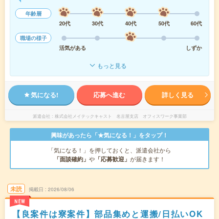
年齢層
20代
30代
40代
50代
60代
職場の様子
活気がある
しずか
もっと見る
気になる!
応募へ進む
詳しく見る
派遣会社
株式会社メイテックキャスト 名古屋支店 オフィスワーク事業部
興味があったら「★気になる！」をタップ！
「気になる！」を押しておくと、派遣会社から
「面談確約」
や
「応募歓迎」
が届きます！
未読
掲載日
2026/08/06
NEW
【良案件は寮案件】部品集めと運搬/日払いOK