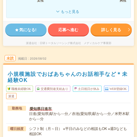
女性
男性
もっと見る
気になる!
応募へ進む
詳しく見る
派遣会社
日研トータルソーシング株式会社 メディカルケア事業部
未読
掲載日
2026/08/02
小規模施設でおばあちゃんのお話相手など＊未
経験OK
職種未経験OK
交通費別途支給あり
土日祝日が休み
WEB登録OK
派遣
愛知県日進市
勤務地
日進(愛知県)駅から---分／赤池(愛知県)駅から---分／米野木駅
から---分
シフト制（月～日） ※平日のみなどの相談もOK ※週3なども
曜日頻度
相談OK