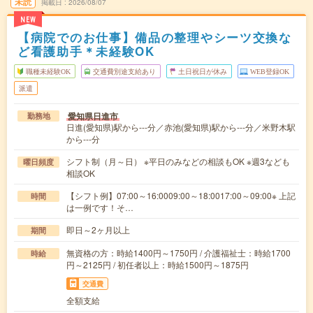
未読
掲載日
2026/08/07
NEW
【病院でのお仕事】備品の整理やシーツ交換な
ど看護助手＊未経験OK
職種未経験OK
交通費別途支給あり
土日祝日が休み
WEB登録OK
派遣
愛知県日進市
勤務地
日進(愛知県)駅から---分／赤池(愛知県)駅から---分／米野木駅
から---分
シフト制（月～日） ※平日のみなどの相談もOK ※週3なども
曜日頻度
相談OK
【シフト例】07:00～16:0009:00～18:0017:00～09:00※ 上記
時間
は一例です！そ…
即日～2ヶ月以上
期間
無資格の方：時給1400円～1750円 / 介護福祉士：時給1700
時給
円～2125円 / 初任者以上：時給1500円～1875円
交通費
全額支給