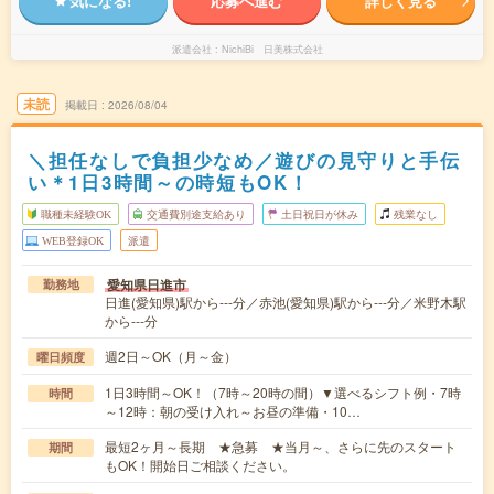
気になる!
応募へ進む
詳しく見る
派遣会社
NichiBi 日美株式会社
未読
掲載日
2026/08/04
＼担任なしで負担少なめ／遊びの見守りと手伝
い＊1日3時間～の時短もOK！
職種未経験OK
交通費別途支給あり
土日祝日が休み
残業なし
WEB登録OK
派遣
愛知県日進市
勤務地
日進(愛知県)駅から---分／赤池(愛知県)駅から---分／米野木駅
から---分
週2日～OK（月～金）
曜日頻度
1日3時間～OK！（7時～20時の間）▼選べるシフト例・7時
時間
～12時：朝の受け入れ～お昼の準備・10…
最短2ヶ月～長期 ★急募 ★当月～、さらに先のスタート
期間
もOK！開始日ご相談ください。