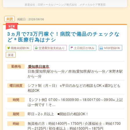
派遣会社
日研トータルソーシング株式会社 メディカルケア事業部
未読
掲載日
2026/08/06
NEW
3ヵ月で73万円稼ぐ！病院で備品のチェックな
ど＊医療行為はナシ
職種未経験OK
交通費別途支給あり
土日祝日が休み
WEB登録OK
派遣
愛知県日進市
勤務地
日進(愛知県)駅から---分／赤池(愛知県)駅から---分／米野木駅
から---分
シフト制（月～日） ※平日のみなどの相談もOK ※週3なども
曜日頻度
相談OK
【シフト例】07:00～16:0009:00～18:0017:00～09:00※ 上記
時間
は一例です！そ…
即日～2ヶ月以上 ■開始日の相談OK！
期間
無資格の方：時給1400円～1750円 / 介護福祉士：時給1700
時給
円～2125円 / 初任者以上：時給1500円～1875円