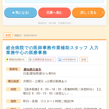
気になる!
応募へ進む
詳しく見る
派遣会社
NichiBi 日美株式会社
未読
掲載日
2026/08/04
総合病院での医師事務作業補助スタッフ 入力
業務中心の医療事務
職種未経験OK
交通費別途支給あり
WEB登録OK
派遣
愛知県日進市
勤務地
日進(愛知県)駅から車5分
月曜日～土曜日 ※土曜日勤務あり
曜日頻度
【基本勤務】9：00～18：00（実働8時間／休憩60分）【土
時間
曜日】9：00～13：00（休憩なし）…
即日～長期 ◎スタート時期ご相談OK
期間
1450円【月給例】 232,000円 （時給1,450円×実働8時間×月