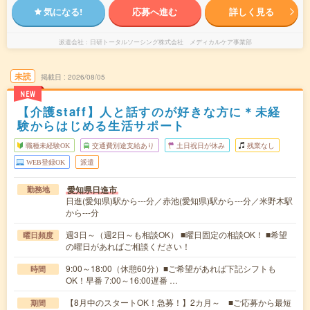
気になる!
応募へ進む
詳しく見る
派遣会社
日研トータルソーシング株式会社 メディカルケア事業部
未読
掲載日
2026/08/05
NEW
【介護staff】人と話すのが好きな方に＊未経
験からはじめる生活サポート
職種未経験OK
交通費別途支給あり
土日祝日が休み
残業なし
WEB登録OK
派遣
愛知県日進市
勤務地
日進(愛知県)駅から---分／赤池(愛知県)駅から---分／米野木駅
から---分
週3日～（週2日～も相談OK） ■曜日固定の相談OK！ ■希望
曜日頻度
の曜日があればご相談ください！
9:00～18:00（休憩60分）■ご希望があれば下記シフトも
時間
OK！早番 7:00～16:00遅番 …
【8月中のスタートOK！急募！】2カ月～ ■ご応募から最短
期間