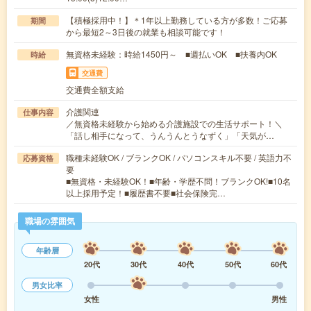
【積極採用中！】＊1年以上勤務している方が多数！ご応募
期間
から最短2～3日後の就業も相談可能です！
無資格未経験：時給1450円～ ■週払いOK ■扶養内OK
時給
交通費
交通費全額支給
介護関連
仕事内容
／無資格未経験から始める介護施設での生活サポート！＼
「話し相手になって、うんうんとうなずく」「天気が…
職種未経験OK / ブランクOK / パソコンスキル不要 / 英語力不
応募資格
要
■無資格・未経験OK！■年齢・学歴不問！ブランクOK!■10名
以上採用予定！■履歴書不要■社会保険完…
職場の雰囲気
年齢層
20代
30代
40代
50代
60代
男女比率
女性
男性