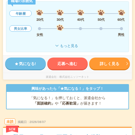
職場の雰囲気
年齢層
20代
30代
40代
50代
60代
男女比率
女性
男性
もっと見る
気になる!
応募へ進む
詳しく見る
派遣会社
株式会社ニッソーネット
興味があったら「★気になる！」をタップ！
「気になる！」を押しておくと、派遣会社から
「面談確約」
や
「応募歓迎」
が届きます！
未読
掲載日
2026/08/07
NEW