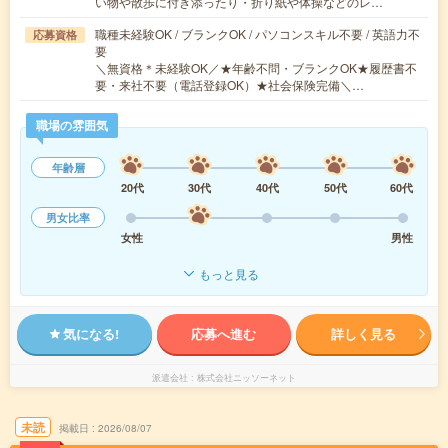
い物や散歩に付き添ったり・折り紙や体操などのレ…
職種未経験OK / ブランクOK / パソコンスキル不要 / 英語力不
応募資格
要
＼無資格＊未経験OK／★年齢不問・ブランクOK★履歴書不
要・来社不要（電話登録OK）★社会保険完備＼…
職場の雰囲気
年齢層
20代
30代
40代
50代
60代
男女比率
女性
男性
もっと見る
気になる!
応募へ進む
詳しく見る
派遣会社
株式会社ニッソーネット
未読
掲載日
2026/08/07