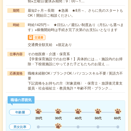
制※土曜日/夏休み期間：9：00～1…
最短2ヶ月～長期 ★急募 ★8月～、さらに先のスタートも
期間
OK！開始日ご相談ください。
時給1425円～ ★日払い／週払い制度あり（月払いも選べま
時給
す）※稼働開始時は手続き完了次第のお支払いとなります
交通費
交通費全額支給 ※規定あり
その他医療・介護・保育系
仕事内容
【学童保育施設でのお仕事！】具体的には…・施設内のお掃
除・下校後施設にやってきた子どもたちのお迎え …
職種未経験OK / ブランクOK / パソコンスキル不要 / 英語力不
応募資格
要
下記資格をお持ちの方〈対象資格〉・保育士・放課後児童支
援員・社会福祉士・教員免許＊年齢不問・ブランク…
職場の雰囲気
年齢層
20代
30代
40代
50代
60代
男女比率