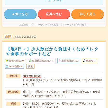
気になる!
応募へ進む
詳しく見る
派遣会社
マンパワーグループ株式会社 ケアサービス事業部（保育）
未読
掲載日
2026/08/03
【週3日～】少人数だから負担すくなめ＊レク
や食事のサポートなど
職種未経験OK
交通費別途支給あり
土日祝日が休み
残業なし
WEB登録OK
派遣
愛知県日進市
勤務地
日進(愛知県)駅から---分／赤池(愛知県)駅から---分／米野木駅
から---分
週3日～（週2日～も相談OK） ■曜日固定の相談OK！ ■希望
曜日頻度
の曜日があればご相談ください！
9:00～18:00（休憩60分）■ご希望があれば下記シフトも
時間
OK！早番 7:00～16:00遅番 …