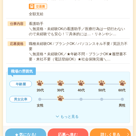
交通費
全額支給
看護助手
仕事内容
＼無資格・未経験OKの看護助手／医療行為は一切行わない
ので未経験でも安心！▽具体的には…・リネンやシ…
職種未経験OK / ブランクOK / パソコンスキル不要 / 英語力不
応募資格
要
＼無資格＊未経験OK／★年齢不問・ブランクOK★履歴書不
要・来社不要（電話登録OK）★社会保険完備＼…
職場の雰囲気
年齢層
20代
30代
40代
50代
60代
男女比率
女性
男性
もっと見る
気になる!
応募へ進む
詳しく見る