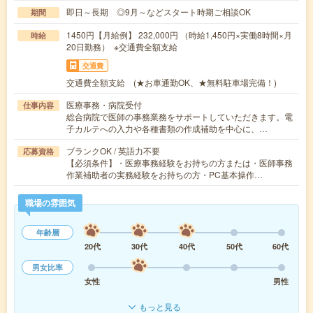
即日～長期 ◎9月～などスタート時期ご相談OK
期間
1450円【月給例】 232,000円 （時給1,450円×実働8時間×月
時給
20日勤務） ※交通費全額支給
交通費
交通費全額支給 (★お車通勤OK、★無料駐車場完備！)
医療事務・病院受付
仕事内容
総合病院で医師の事務業務をサポートしていただきます。電
子カルテへの入力や各種書類の作成補助を中心に、…
ブランクOK / 英語力不要
応募資格
【必須条件】・医療事務経験をお持ちの方または・医師事務
作業補助者の実務経験をお持ちの方・PC基本操作…
職場の雰囲気
年齢層
20代
30代
40代
50代
60代
男女比率
女性
男性
もっと見る