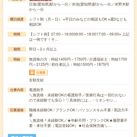
日進(愛知県)駅から---分／赤池(愛知県)駅から---分／米野木駅
から---分
シフト制（月～日） ※平日のみなどの相談もOK ※週3なども
曜日頻度
相談OK
【シフト例】07:00～16:0009:00～18:0017:00～09:00※ 上記
時間
は一例です！そ…
即日～2ヶ月以上
期間
無資格の方：時給1400円～1750円 / 介護福祉士：時給1700
時給
円～2125円 / 初任者以上：時給1500円～1875円
交通費
全額支給
看護助手
仕事内容
＼無資格・未経験OKの看護助手／医療行為は一切行わない
ので未経験でも安心！▽具体的には…・リネンやシ…
職種未経験OK / ブランクOK / パソコンスキル不要 / 英語力不
応募資格
要
＼無資格＊未経験OK／★年齢不問・ブランクOK★履歴書不
要・来社不要（電話登録OK）★社会保険完備＼…