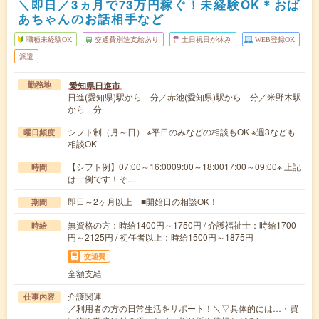
＼即日／3ヵ月で73万円稼ぐ！未経験OK＊おば
あちゃんのお話相手など
職種未経験OK
交通費別途支給あり
土日祝日が休み
WEB登録OK
派遣
愛知県日進市
勤務地
日進(愛知県)駅から---分／赤池(愛知県)駅から---分／米野木駅
から---分
シフト制（月～日） ※平日のみなどの相談もOK ※週3なども
曜日頻度
相談OK
【シフト例】07:00～16:0009:00～18:0017:00～09:00※ 上記
時間
は一例です！そ…
即日～2ヶ月以上 ■開始日の相談OK！
期間
無資格の方：時給1400円～1750円 / 介護福祉士：時給1700
時給
円～2125円 / 初任者以上：時給1500円～1875円
交通費
全額支給
介護関連
仕事内容
／利用者の方の日常生活をサポート！＼▽具体的には…・買