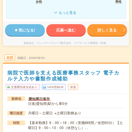
女性
男性
もっと見る
気になる!
応募へ進む
詳しく見る
派遣会社
マンパワーグループ株式会社 ケアサービス事業部（学童）
未読
掲載日
2026/08/04
病院で医師を支える医療事務スタッフ 電子カ
ルテ入力や書類作成補助
交通費別途支給あり
WEB登録OK
派遣
愛知県日進市
勤務地
日進(愛知県)駅から車5分
月曜日～土曜日 ※土曜日勤務あり
曜日頻度
【基本勤務】9：00～18：00（実働8時間／休憩60分）【土
時間
曜日】9：00～13：00（休憩なし）…