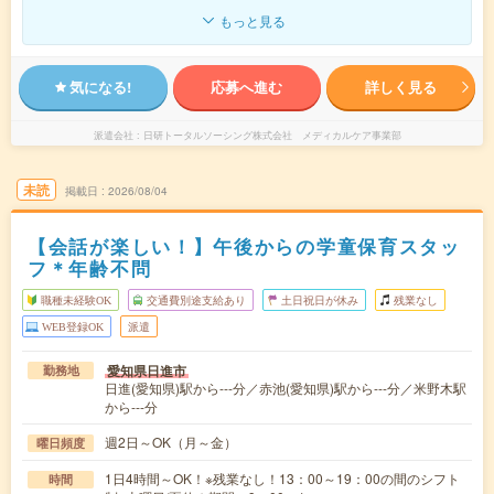
もっと見る
気になる!
応募へ進む
詳しく見る
派遣会社
日研トータルソーシング株式会社 メディカルケア事業部
未読
掲載日
2026/08/04
【会話が楽しい！】午後からの学童保育スタッ
フ＊年齢不問
職種未経験OK
交通費別途支給あり
土日祝日が休み
残業なし
WEB登録OK
派遣
愛知県日進市
勤務地
日進(愛知県)駅から---分／赤池(愛知県)駅から---分／米野木駅
から---分
週2日～OK（月～金）
曜日頻度
1日4時間～OK！※残業なし！13：00～19：00の間のシフト
時間