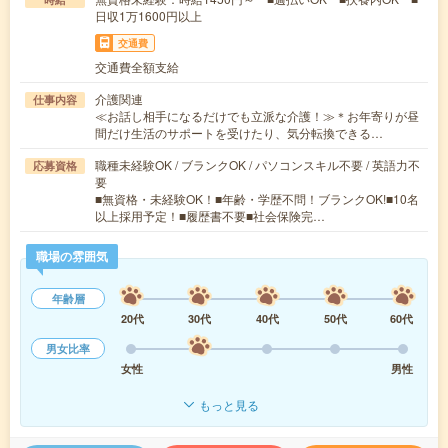
日収1万1600円以上
交通費
交通費全額支給
介護関連
仕事内容
≪お話し相手になるだけでも立派な介護！≫＊お年寄りが昼
間だけ生活のサポートを受けたり、気分転換できる…
職種未経験OK / ブランクOK / パソコンスキル不要 / 英語力不
応募資格
要
■無資格・未経験OK！■年齢・学歴不問！ブランクOK!■10名
以上採用予定！■履歴書不要■社会保険完…
職場の雰囲気
年齢層
20代
30代
40代
50代
60代
男女比率
女性
男性
もっと見る