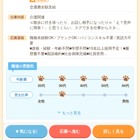
交通費全額支給
介護関連
仕事内容
≪散歩に付き添ったり、お話し相手になったり≫「え？意外
に簡単！」と思うくらい、スグできる仕事からスタ…
職種未経験OK / ブランクOK / パソコンスキル不要 / 英語力不
応募資格
要
■資格・経験・年齢不問■学歴不問■10名以上採用予定！■履
歴書不要■面談確約■社会保険完備■社員登用…
職場の雰囲気
年齢層
20代
30代
40代
50代
60代
男女比率
女性
男性
もっと見る
気になる!
応募へ進む
詳しく見る