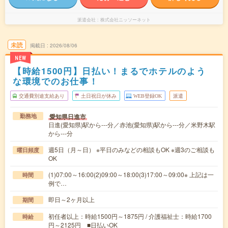
派遣会社
株式会社ニッソーネット
未読
掲載日
2026/08/06
NEW
【時給1500円】日払い！まるでホテルのよう
な環境でのお仕事！
交通費別途支給あり
土日祝日が休み
WEB登録OK
派遣
愛知県日進市
勤務地
日進(愛知県)駅から---分／赤池(愛知県)駅から---分／米野木駅
から---分
週5日（月～日） ※平日のみなどの相談もOK ※週3のご相談も
曜日頻度
OK
(1)07:00～16:00(2)09:00～18:00(3)17:00～09:00※ 上記は一
時間
例で…
即日～2ヶ月以上
期間
初任者以上：時給1500円～1875円 / 介護福祉士：時給1700
時給
円～2125円 ■日払いOK