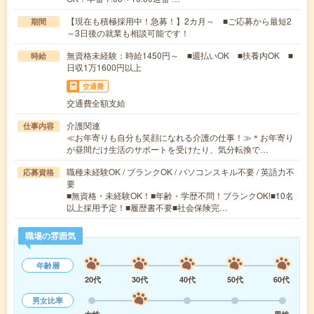
【現在も積極採用中！急募！】2カ月～ ■ご応募から最短2
期間
～3日後の就業も相談可能です！
無資格未経験：時給1450円～ ■週払いOK ■扶養内OK ■
時給
日収1万1600円以上
交通費
交通費全額支給
介護関連
仕事内容
≪お年寄りも自分も笑顔になれる介護の仕事！≫＊お年寄り
が昼間だけ生活のサポートを受けたり、気分転換で…
職種未経験OK / ブランクOK / パソコンスキル不要 / 英語力不
応募資格
要
■無資格・未経験OK！■年齢・学歴不問！ブランクOK!■10名
以上採用予定！■履歴書不要■社会保険完…
職場の雰囲気
年齢層
20代
30代
40代
50代
60代
男女比率