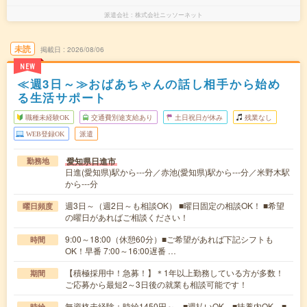
派遣会社
株式会社ニッソーネット
未読
掲載日
2026/08/06
NEW
≪週3日～≫おばあちゃんの話し相手から始め
る生活サポート
職種未経験OK
交通費別途支給あり
土日祝日が休み
残業なし
WEB登録OK
派遣
愛知県日進市
勤務地
日進(愛知県)駅から---分／赤池(愛知県)駅から---分／米野木駅
から---分
週3日～（週2日～も相談OK） ■曜日固定の相談OK！ ■希望
曜日頻度
の曜日があればご相談ください！
9:00～18:00（休憩60分）■ご希望があれば下記シフトも
時間
OK！早番 7:00～16:00遅番 …
【積極採用中！急募！】＊1年以上勤務している方が多数！
期間
ご応募から最短2～3日後の就業も相談可能です！
無資格未経験：時給1450円～ ■週払いOK ■扶養内OK ■
時給