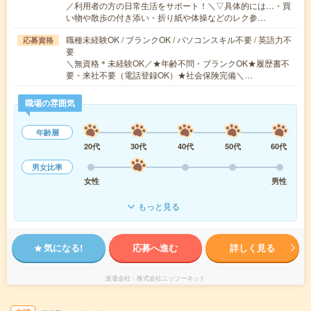
／利用者の方の日常生活をサポート！＼▽具体的には…・買
い物や散歩の付き添い・折り紙や体操などのレク参…
職種未経験OK / ブランクOK / パソコンスキル不要 / 英語力不
応募資格
要
＼無資格＊未経験OK／★年齢不問・ブランクOK★履歴書不
要・来社不要（電話登録OK）★社会保険完備＼…
職場の雰囲気
年齢層
20代
30代
40代
50代
60代
男女比率
女性
男性
もっと見る
気になる!
応募へ進む
詳しく見る
派遣会社
株式会社ニッソーネット