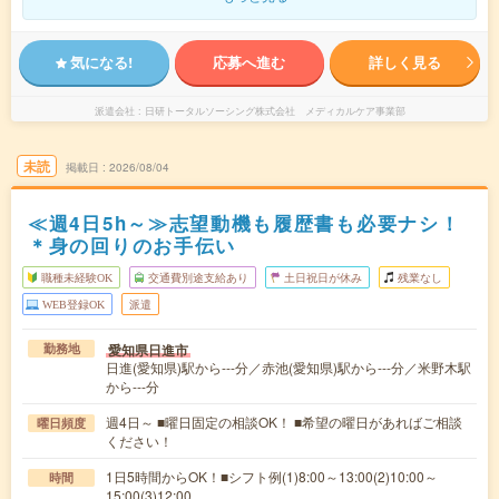
気になる!
応募へ進む
詳しく見る
派遣会社
日研トータルソーシング株式会社 メディカルケア事業部
未読
掲載日
2026/08/04
≪週4日5h～≫志望動機も履歴書も必要ナシ！
＊身の回りのお手伝い
職種未経験OK
交通費別途支給あり
土日祝日が休み
残業なし
WEB登録OK
派遣
愛知県日進市
勤務地
日進(愛知県)駅から---分／赤池(愛知県)駅から---分／米野木駅
から---分
週4日～ ■曜日固定の相談OK！ ■希望の曜日があればご相談
曜日頻度
ください！
1日5時間からOK！■シフト例(1)8:00～13:00(2)10:00～
時間
15:00(3)12:00…