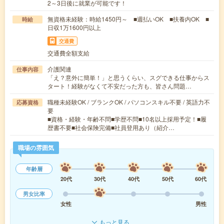
2～3日後に就業が可能です！
無資格未経験：時給1450円～ ■週払いOK ■扶養内OK ■
時給
日収1万1600円以上
交通費
交通費全額支給
介護関連
仕事内容
「え？意外に簡単！」と思うくらい、スグできる仕事からス
タート！経験がなくて不安だった方も、皆さん問題…
職種未経験OK / ブランクOK / パソコンスキル不要 / 英語力不
応募資格
要
■資格・経験・年齢不問■学歴不問■10名以上採用予定！■履
歴書不要■社会保険完備■社員登用あり（紹介…
職場の雰囲気
年齢層
20代
30代
40代
50代
60代
男女比率
女性
男性
もっと見る