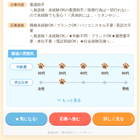
看護助手
仕事内容
＼無資格・未経験OKの看護助手／医療行為は一切行わない
ので未経験でも安心！▽具体的には…・リネンやシ…
職種未経験OK / ブランクOK / パソコンスキル不要 / 英語力不
応募資格
要
＼無資格＊未経験OK／★年齢不問・ブランクOK★履歴書不
要・来社不要（電話登録OK）★社会保険完備＼…
職場の雰囲気
年齢層
20代
30代
40代
50代
60代
男女比率
女性
男性
もっと見る
気になる!
応募へ進む
詳しく見る
派遣会社
株式会社ニッソーネット