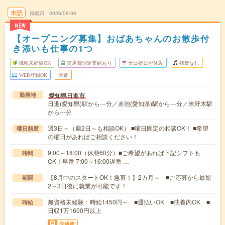
未読
掲載日
2026/08/06
NEW
【オープニング募集】おばあちゃんのお散歩付
き添いも仕事の1つ
職種未経験OK
交通費別途支給あり
土日祝日が休み
残業なし
WEB登録OK
派遣
愛知県日進市
勤務地
日進(愛知県)駅から---分／赤池(愛知県)駅から---分／米野木駅
から---分
週3日～（週2日～も相談OK） ■曜日固定の相談OK！ ■希望
曜日頻度
の曜日があればご相談ください！
9:00～18:00（休憩60分）■ご希望があれば下記シフトも
時間
OK！早番 7:00～16:00遅番 …
【8月中のスタートOK！急募！】2カ月～ ■ご応募から最短
期間
2～3日後に就業が可能です！
無資格未経験：時給1450円～ ■週払いOK ■扶養内OK ■
時給
日収1万1600円以上
交通費