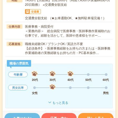
時給
20日勤務） ※交通費全額支給
交通費
交通費全額支給 (★お車通勤OK、★無料駐車場完備！)
医療事務・病院受付
仕事内容
＜業務内容＞ 総合病院で医療事務・医師事務作業補助のお
仕事です。経験を活かして、医師や患者様をサポー…
職種未経験OK / ブランクOK / 英語力不要
応募資格
【必須条件】・医療事務経験をお持ちの方または・医師事務
作業補助者の実務経験をお持ちの方・PC基本操作…
職場の雰囲気
年齢層
20代
30代
40代
50代
60代
男女比率
女性
男性
もっと見る