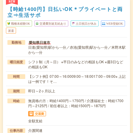
NEW
【時給1400円】日払いOK＊プライベートと両
立⇒生活サポ
職種未経験OK
交通費別途支給あり
土日祝日が休み
WEB登録OK
派遣
愛知県日進市
勤務地
日進(愛知県)駅から---分／赤池(愛知県)駅から---分／米野木駅
から---分
シフト制（月～日） ※平日のみなどの相談もOK ※週3日など
曜日頻度
の相談もOK
【シフト例】07:00～16:0009:00～18:0017:00～09:00※ 上記
時間
は一例です！そ…
即日～2ヶ月以上
期間
無資格の方：時給1400円～1750円 / 介護福祉士：時給1700
時給
円～2125円 / 初任者以上：時給1500円～1875円
交通費
全額支給
介護関連
仕事内容