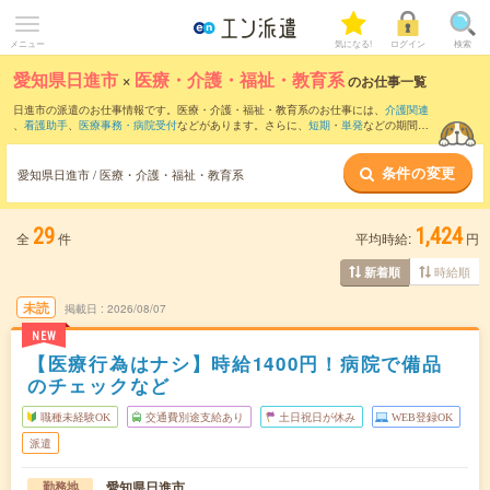
メニュー
気になる!
ログイン
検索
愛知県日進市
×
医療・介護・福祉・教育系
のお仕事一覧
日進市の派遣のお仕事情報です。医療・介護・福祉・教育系のお仕事には、
介護関連
、
看護助手
、
医療事務・病院受付
などがあります。さらに、
短期
・
単発
などの期間
や、
職種未経験OK
などのこだわり条件で絞り込んでいただけます。
条件の変更
愛知県日進市 / 医療・介護・福祉・教育系
29
1,424
全
件
平均時給:
円
時給順
新着順
未読
掲載日
2026/08/07
NEW
【医療行為はナシ】時給1400円！病院で備品
のチェックなど
職種未経験OK
交通費別途支給あり
土日祝日が休み
WEB登録OK
派遣
愛知県日進市
勤務地