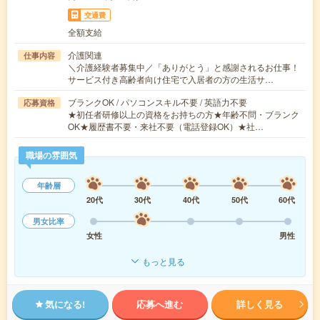
交通費
全額支給
介護関連
仕事内容
＼介護経験者募集中／「ありがとう」と感謝されるお仕事！
サービス付き高齢者向け住宅で入居者の方の生活サ…
ブランクOK / パソコンスキル不要 / 英語力不要
応募資格
★初任者研修以上の資格をお持ちの方★年齢不問・ブランク
OK★履歴書不要・来社不要（電話登録OK）★社…
職場の雰囲気
年齢層
20代
30代
40代
50代
60代
男女比率
女性
男性
もっと見る
気になる!
応募へ進む
詳しく見る