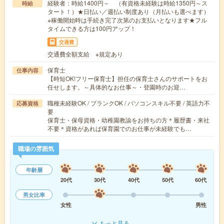
経験者：時給1400円～ （有資格未経験は時給1350円～ス
時給
タート！）★日払い／週払い制度あり（月払いも選べます）
※稼働開始時は手続き完了次第のお支払いとなります★フル
タイムできる方は100円アップ！
交通費
交通費全額支給 ※規定あり
保育士
仕事内容
【時短OK!フリー保育士】担任の保育士さんのサポートをお
任せします。～具体的なお仕事～・登園時のお迎…
職種未経験OK / ブランクOK / パソコンスキル不要 / 英語力不
応募資格
要
保育士・保母資格・幼稚園教諭をお持ちの方＊履歴書・来社
不要＊資格があれば保育園でのお仕事が未経験でも…
職場の雰囲気
年齢層
20代
30代
40代
50代
60代
男女比率
女性
男性
もっと見る