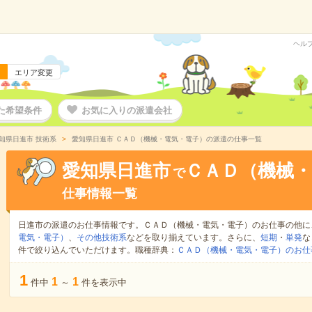
ヘル
エリア変更
た希望条件
お気に入りの派遣会社
知県日進市 技術系
愛知県日進市 ＣＡＤ（機械・電気・電子）の派遣の仕事一覧
愛知県日進市
ＣＡＤ（機械・
で
仕事情報一覧
日進市の派遣のお仕事情報です。ＣＡＤ（機械・電気・電子）のお仕事の他に
電気・電子）
、
その他技術系
などを取り揃えています。さらに、
短期
・
単発
な
件で絞り込んでいただけます。職種辞典：
ＣＡＤ（機械・電気・電子）のお仕
1
1
1
件中
～
件を表示中