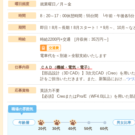
曜日頻度
就業曜日／月～金
時間
8：20～17：00休憩時間：55分間 └午前・午後各5
期間
即日！8月～長期！8月スタート！＊9月～、10月～
時給
時給2200円+交通 [月収例：35万円～]
交通費
電車代を＜別途＞全額支給いたします
仕事内容
ＣＡＤ（機械・電気・電子）
【部品設計（3D CAD）】3次元CAD（Creo）を
計をご担当いただきます。また、新製品におけ…
つづ
応募資格
英語力不要
【必須】 CreoまたはPro/E（WF4.0以上）を用
職場の雰囲気
年齢層
男女比率
20代
30代
40代
50代
60代