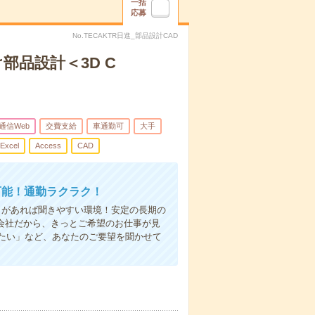
一括
応募
No.TECAKTR日進_部品設計CAD
部品設計＜3D C
T通信Web
交費支給
車通勤可
大手
Excel
Access
CAD
可能！通勤ラクラク！
とがあれば聞きやすい環境！安定の長期の
る会社だから、きっとご希望のお仕事が見
たい」など、あなたのご要望を聞かせて