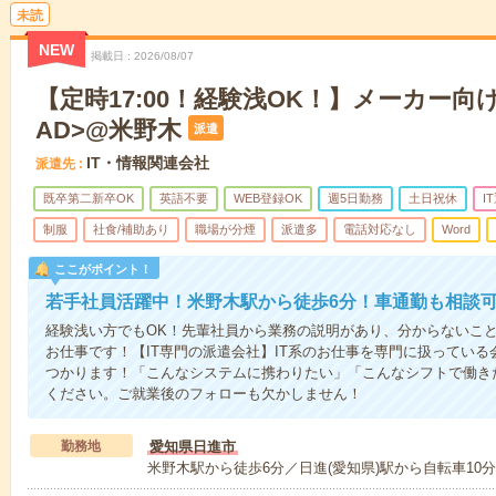
未読
NEW
掲載日
2026/08/07
【定時17:00！経験浅OK！】メーカー向け
AD>@米野木
派遣
IT・情報関連会社
派遣先
既卒第二新卒OK
英語不要
WEB登録OK
週5日勤務
土日祝休
I
制服
社食/補助あり
職場が分煙
派遣多
電話対応なし
Word
ここがポイント！
若手社員活躍中！米野木駅から徒歩6分！車通勤も相談
経験浅い方でもOK！先輩社員から業務の説明があり、分からないこ
お仕事です！【IT専門の派遣会社】IT系のお仕事を専門に扱ってい
つかります！「こんなシステムに携わりたい」「こんなシフトで働き
ください。ご就業後のフォローも欠かしません！
勤務地
愛知県日進市
米野木駅から徒歩6分／日進(愛知県)駅から自転車10分