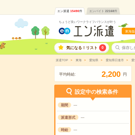
エン派遣
15490
件
エンバイト
22168
件
ちょうど良いワークライフバランスが叶う
東海版
気になる！リスト
0
保存し
派遣TOP
東海
愛知県
愛知県日進市
愛
,
2
2
0
0
平均時給:
円
設定中の検索条件
期間
---
派遣形式
---
時給
---