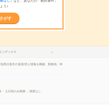
業なし」
など、あなたの「絶対条件」
ょう♪
さがす
インデックス
愛知県日進市の派遣/求人情報を職種、勤務地、時
務
土日祝のみ勤務
残業なし