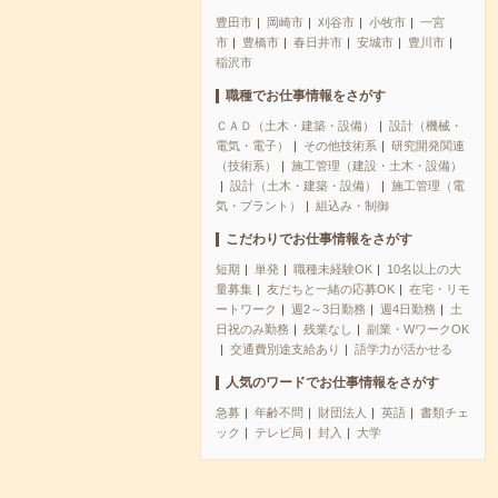
豊田市
岡崎市
刈谷市
小牧市
一宮
市
豊橋市
春日井市
安城市
豊川市
稲沢市
職種でお仕事情報をさがす
ＣＡＤ（土木・建築・設備）
設計（機械・
電気・電子）
その他技術系
研究開発関連
（技術系）
施工管理（建設・土木・設備）
設計（土木・建築・設備）
施工管理（電
気・プラント）
組込み・制御
こだわりでお仕事情報をさがす
短期
単発
職種未経験OK
10名以上の大
量募集
友だちと一緒の応募OK
在宅・リモ
ートワーク
週2～3日勤務
週4日勤務
土
日祝のみ勤務
残業なし
副業・WワークOK
交通費別途支給あり
語学力が活かせる
人気のワードでお仕事情報をさがす
急募
年齢不問
財団法人
英語
書類チェ
ック
テレビ局
封入
大学