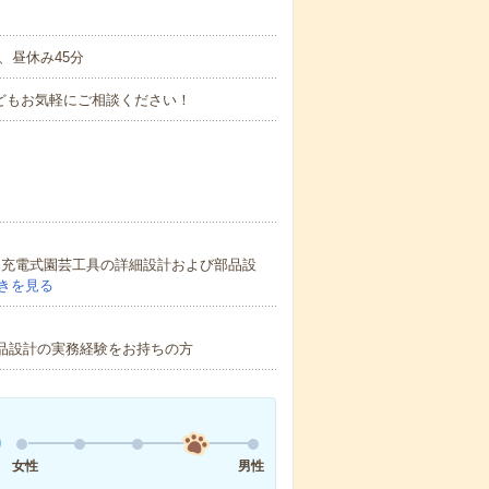
分、昼休み45分
などもお気軽にご相談ください！
用いた充電式園芸工具の詳細設計および部品設
きを見る
いた部品設計の実務経験をお持ちの方
女性
男性