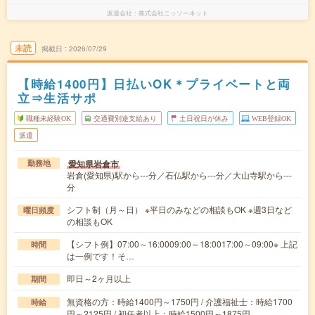
派遣会社
株式会社ニッソーネット
未読
掲載日
2026/07/29
【時給1400円】日払いOK＊プライベートと両
立⇒生活サポ
職種未経験OK
交通費別途支給あり
土日祝日が休み
WEB登録OK
派遣
愛知県岩倉市
勤務地
岩倉(愛知県)駅から---分／石仏駅から---分／大山寺駅から---
分
シフト制（月～日） ※平日のみなどの相談もOK ※週3日など
曜日頻度
の相談もOK
【シフト例】07:00～16:0009:00～18:0017:00～09:00※ 上記
時間
は一例です！そ…
即日～2ヶ月以上
期間
無資格の方：時給1400円～1750円 / 介護福祉士：時給1700
時給
円～2125円 / 初任者以上：時給1500円～1875円