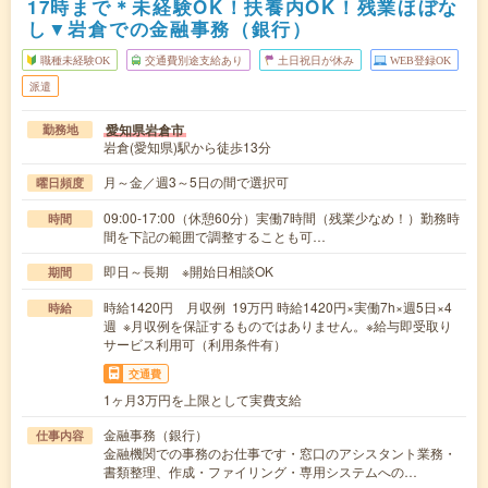
17時まで＊未経験OK！扶養内OK！残業ほぼな
し▼岩倉での金融事務（銀行）
職種未経験OK
交通費別途支給あり
土日祝日が休み
WEB登録OK
派遣
愛知県岩倉市
勤務地
岩倉(愛知県)駅から徒歩13分
月～金／週3～5日の間で選択可
曜日頻度
09:00-17:00（休憩60分）実働7時間（残業少なめ！）勤務時
時間
間を下記の範囲で調整することも可…
即日～長期 ※開始日相談OK
期間
時給1420円 月収例 19万円 時給1420円×実働7h×週5日×4
時給
週 ※月収例を保証するものではありません。※給与即受取り
サービス利用可（利用条件有）
交通費
1ヶ月3万円を上限として実費支給
金融事務（銀行）
仕事内容
金融機関での事務のお仕事です・窓口のアシスタント業務・
書類整理、作成・ファイリング・専用システムへの…