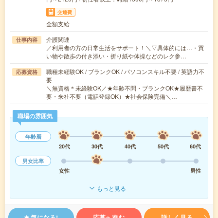
交通費
全額支給
介護関連
仕事内容
／利用者の方の日常生活をサポート！＼▽具体的には…・買
い物や散歩の付き添い・折り紙や体操などのレク参…
職種未経験OK / ブランクOK / パソコンスキル不要 / 英語力不
応募資格
要
＼無資格＊未経験OK／★年齢不問・ブランクOK★履歴書不
要・来社不要（電話登録OK）★社会保険完備＼…
職場の雰囲気
年齢層
20代
30代
40代
50代
60代
男女比率
女性
男性
もっと見る
気になる!
応募へ進む
詳しく見る