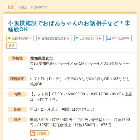
未読
掲載日
2026/07/31
小規模施設でおばあちゃんのお話相手など＊未
経験OK
職種未経験OK
交通費別途支給あり
土日祝日が休み
WEB登録OK
派遣
愛知県岩倉市
勤務地
岩倉(愛知県)駅から---分／石仏駅から---分／大山寺駅から---
分
シフト制（月～日） ※平日のみなどの相談もOK ※週3なども
曜日頻度
相談OK
【シフト例】07:00～16:0009:00～18:0017:00～09:00※ 上記
時間
は一例です！そ…
即日～2ヶ月以上 ■開始日の相談OK！
期間
無資格の方：時給1400円～1750円 / 介護福祉士：時給1700
時給
円～2125円 / 初任者以上：時給1500円～1875円
交通費