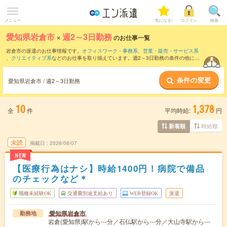
メニュー
気になる!
ログイン
検索
愛知県岩倉市
×
週2～3日勤務
のお仕事一覧
岩倉市の派遣のお仕事情報です。
オフィスワーク・事務系
、
営業・販売・サービス系
、
クリエイティブ系
などのお仕事を取り揃えています。週2～3日勤務の条件の他に、
交通費別途支給あり
、
職種未経験OK
、
友だちと一緒の応募OK
などのこだわり条件も
取り揃えています。
条件の変更
愛知県岩倉市 / 週2～3日勤務
10
1,378
全
件
平均時給:
円
時給順
新着順
未読
掲載日
2026/08/07
NEW
【医療行為はナシ】時給1400円！病院で備品
のチェックなど＊
職種未経験OK
交通費別途支給あり
WEB登録OK
派遣
愛知県岩倉市
勤務地
岩倉(愛知県)駅から---分／石仏駅から---分／大山寺駅から---