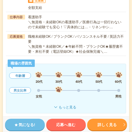
交通費
全額支給
看護助手
仕事内容
＼無資格・未経験OKの看護助手／医療行為は一切行わない
ので未経験でも安心！▽具体的には…・リネンやシ…
職種未経験OK / ブランクOK / パソコンスキル不要 / 英語力不
応募資格
要
＼無資格＊未経験OK／★年齢不問・ブランクOK★履歴書不
要・来社不要（電話登録OK）★社会保険完備＼…
職場の雰囲気
年齢層
20代
30代
40代
50代
60代
男女比率
女性
男性
もっと見る
気になる!
応募へ進む
詳しく見る