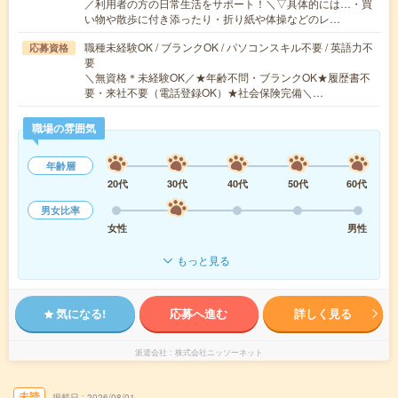
／利用者の方の日常生活をサポート！＼▽具体的には…・買
い物や散歩に付き添ったり・折り紙や体操などのレ…
職種未経験OK / ブランクOK / パソコンスキル不要 / 英語力不
応募資格
要
＼無資格＊未経験OK／★年齢不問・ブランクOK★履歴書不
要・来社不要（電話登録OK）★社会保険完備＼…
職場の雰囲気
年齢層
20代
30代
40代
50代
60代
男女比率
女性
男性
もっと見る
気になる!
応募へ進む
詳しく見る
派遣会社
株式会社ニッソーネット
未読
掲載日
2026/08/01