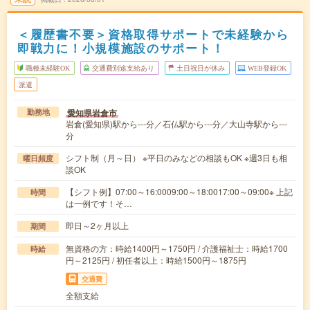
＜履歴書不要＞資格取得サポートで未経験から
即戦力に！小規模施設のサポート！
職種未経験OK
交通費別途支給あり
土日祝日が休み
WEB登録OK
派遣
愛知県岩倉市
勤務地
岩倉(愛知県)駅から---分／石仏駅から---分／大山寺駅から---
分
シフト制（月～日） ※平日のみなどの相談もOK ※週3日も相
曜日頻度
談OK
【シフト例】07:00～16:0009:00～18:0017:00～09:00※ 上記
時間
は一例です！そ…
即日～2ヶ月以上
期間
無資格の方：時給1400円～1750円 / 介護福祉士：時給1700
時給
円～2125円 / 初任者以上：時給1500円～1875円
交通費
全額支給