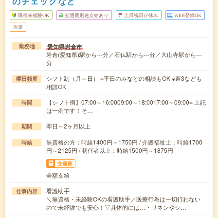
のチェックなど
職種未経験OK
交通費別途支給あり
土日祝日が休み
WEB登録OK
派遣
愛知県岩倉市
勤務地
岩倉(愛知県)駅から---分／石仏駅から---分／大山寺駅から---
分
シフト制（月～日） ※平日のみなどの相談もOK ※週3なども
曜日頻度
相談OK
【シフト例】07:00～16:0009:00～18:0017:00～09:00※ 上記
時間
は一例です！そ…
即日～2ヶ月以上
期間
無資格の方：時給1400円～1750円 / 介護福祉士：時給1700
時給
円～2125円 / 初任者以上：時給1500円～1875円
交通費
全額支給
看護助手
仕事内容
＼無資格・未経験OKの看護助手／医療行為は一切行わない
ので未経験でも安心！▽具体的には…・リネンやシ…