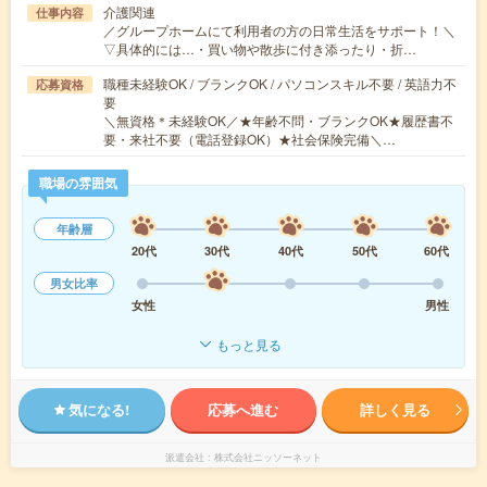
介護関連
仕事内容
／グループホームにて利用者の方の日常生活をサポート！＼
▽具体的には…・買い物や散歩に付き添ったり・折…
職種未経験OK / ブランクOK / パソコンスキル不要 / 英語力不
応募資格
要
＼無資格＊未経験OK／★年齢不問・ブランクOK★履歴書不
要・来社不要（電話登録OK）★社会保険完備＼…
職場の雰囲気
年齢層
20代
30代
40代
50代
60代
男女比率
女性
男性
もっと見る
気になる!
応募へ進む
詳しく見る
派遣会社
株式会社ニッソーネット