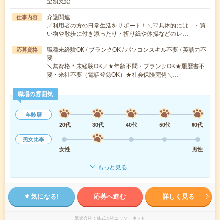
全額支給
介護関連
仕事内容
／利用者の方の日常生活をサポート！＼▽具体的には…・買
い物や散歩に付き添ったり・折り紙や体操などのレ…
職種未経験OK / ブランクOK / パソコンスキル不要 / 英語力不
応募資格
要
＼無資格＊未経験OK／★年齢不問・ブランクOK★履歴書不
要・来社不要（電話登録OK）★社会保険完備＼…
職場の雰囲気
年齢層
20代
30代
40代
50代
60代
男女比率
女性
男性
もっと見る
気になる!
応募へ進む
詳しく見る
派遣会社
株式会社ニッソーネット