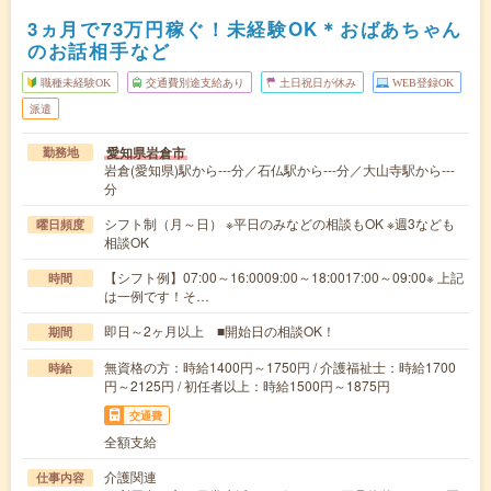
3ヵ月で73万円稼ぐ！未経験OK＊おばあちゃん
のお話相手など
職種未経験OK
交通費別途支給あり
土日祝日が休み
WEB登録OK
派遣
愛知県岩倉市
勤務地
岩倉(愛知県)駅から---分／石仏駅から---分／大山寺駅から---
分
シフト制（月～日） ※平日のみなどの相談もOK ※週3なども
曜日頻度
相談OK
【シフト例】07:00～16:0009:00～18:0017:00～09:00※ 上記
時間
は一例です！そ…
即日～2ヶ月以上 ■開始日の相談OK！
期間
無資格の方：時給1400円～1750円 / 介護福祉士：時給1700
時給
円～2125円 / 初任者以上：時給1500円～1875円
交通費
全額支給
介護関連
仕事内容