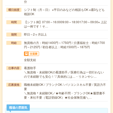
分
シフト制（月～日） ※平日のみなどの相談もOK ※週3なども
曜日頻度
相談OK
【シフト例】07:00～16:0009:00～18:0017:00～09:00※ 上記
時間
は一例です！そ…
即日～2ヶ月以上
期間
無資格の方：時給1400円～1750円 / 介護福祉士：時給1700
時給
円～2125円 / 初任者以上：時給1500円～1875円
交通費
全額支給
看護助手
仕事内容
＼無資格・未経験OKの看護助手／医療行為は一切行わない
ので未経験でも安心！▽具体的には…・リネンやシ…
職種未経験OK / ブランクOK / パソコンスキル不要 / 英語力不
応募資格
要
＼無資格＊未経験OK／★年齢不問・ブランクOK★履歴書不
要・来社不要（電話登録OK）★社会保険完備＼…
職場の雰囲気