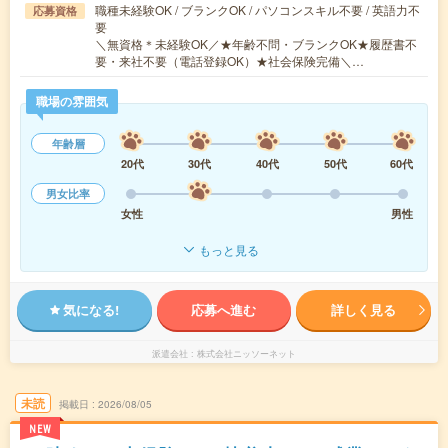
職種未経験OK / ブランクOK / パソコンスキル不要 / 英語力不
応募資格
要
＼無資格＊未経験OK／★年齢不問・ブランクOK★履歴書不
要・来社不要（電話登録OK）★社会保険完備＼…
職場の雰囲気
年齢層
20代
30代
40代
50代
60代
男女比率
女性
男性
もっと見る
気になる!
応募へ進む
詳しく見る
派遣会社
株式会社ニッソーネット
未読
掲載日
2026/08/05
NEW