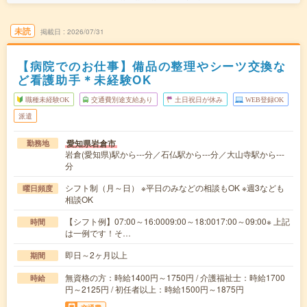
未読
掲載日
2026/07/31
【病院でのお仕事】備品の整理やシーツ交換な
ど看護助手＊未経験OK
職種未経験OK
交通費別途支給あり
土日祝日が休み
WEB登録OK
派遣
愛知県岩倉市
勤務地
岩倉(愛知県)駅から---分／石仏駅から---分／大山寺駅から---
分
シフト制（月～日） ※平日のみなどの相談もOK ※週3なども
曜日頻度
相談OK
【シフト例】07:00～16:0009:00～18:0017:00～09:00※ 上記
時間
は一例です！そ…
即日～2ヶ月以上
期間
無資格の方：時給1400円～1750円 / 介護福祉士：時給1700
時給
円～2125円 / 初任者以上：時給1500円～1875円