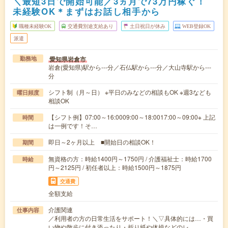
＼最短3日で開始可能／3ヵ月で73万円稼ぐ！
未経験OK＊まずはお話し相手から
職種未経験OK
交通費別途支給あり
土日祝日が休み
WEB登録OK
派遣
愛知県岩倉市
勤務地
岩倉(愛知県)駅から---分／石仏駅から---分／大山寺駅から---
分
シフト制（月～日） ※平日のみなどの相談もOK ※週3なども
曜日頻度
相談OK
【シフト例】07:00～16:0009:00～18:0017:00～09:00※ 上記
時間
は一例です！そ…
即日～2ヶ月以上 ■開始日の相談OK！
期間
無資格の方：時給1400円～1750円 / 介護福祉士：時給1700
時給
円～2125円 / 初任者以上：時給1500円～1875円
交通費
全額支給
介護関連
仕事内容
／利用者の方の日常生活をサポート！＼▽具体的には…・買
い物や散歩に付き添ったり・折り紙や体操などのレ…