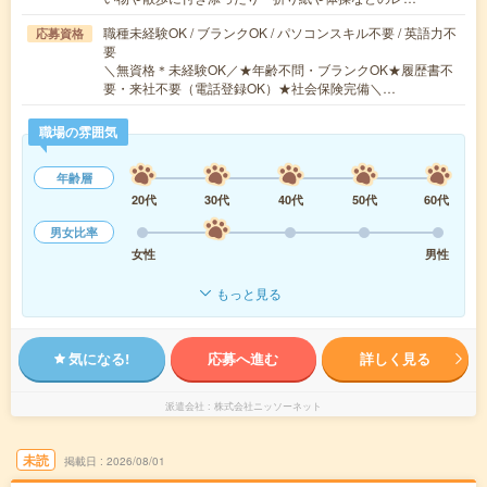
職種未経験OK / ブランクOK / パソコンスキル不要 / 英語力不
応募資格
要
＼無資格＊未経験OK／★年齢不問・ブランクOK★履歴書不
要・来社不要（電話登録OK）★社会保険完備＼…
職場の雰囲気
年齢層
20代
30代
40代
50代
60代
男女比率
女性
男性
もっと見る
気になる!
応募へ進む
詳しく見る
派遣会社
株式会社ニッソーネット
未読
掲載日
2026/08/01