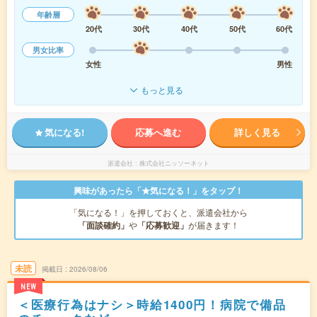
年齢層
20代
30代
40代
50代
60代
男女比率
女性
男性
もっと見る
気になる!
応募へ進む
詳しく見る
派遣会社
株式会社ニッソーネット
興味があったら「★気になる！」をタップ！
「気になる！」を押しておくと、派遣会社から
「面談確約」
や
「応募歓迎」
が届きます！
未読
掲載日
2026/08/06
NEW
＜医療行為はナシ＞時給1400円！病院で備品