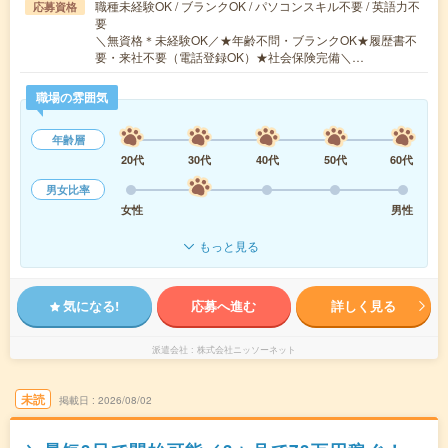
職種未経験OK / ブランクOK / パソコンスキル不要 / 英語力不
応募資格
要
＼無資格＊未経験OK／★年齢不問・ブランクOK★履歴書不
要・来社不要（電話登録OK）★社会保険完備＼…
職場の雰囲気
年齢層
20代
30代
40代
50代
60代
男女比率
女性
男性
もっと見る
気になる!
応募へ進む
詳しく見る
派遣会社
株式会社ニッソーネット
未読
掲載日
2026/08/02