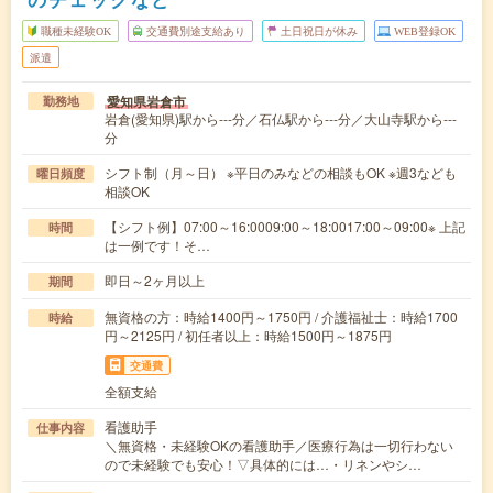
職種未経験OK
交通費別途支給あり
土日祝日が休み
WEB登録OK
派遣
愛知県岩倉市
勤務地
岩倉(愛知県)駅から---分／石仏駅から---分／大山寺駅から---
分
シフト制（月～日） ※平日のみなどの相談もOK ※週3なども
曜日頻度
相談OK
【シフト例】07:00～16:0009:00～18:0017:00～09:00※ 上記
時間
は一例です！そ…
即日～2ヶ月以上
期間
無資格の方：時給1400円～1750円 / 介護福祉士：時給1700
時給
円～2125円 / 初任者以上：時給1500円～1875円
交通費
全額支給
看護助手
仕事内容
＼無資格・未経験OKの看護助手／医療行為は一切行わない
ので未経験でも安心！▽具体的には…・リネンやシ…