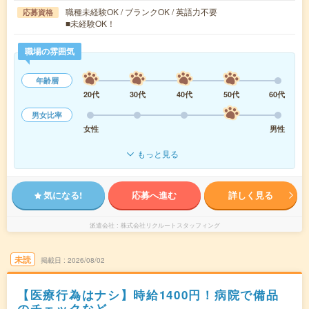
職種未経験OK / ブランクOK / 英語力不要
応募資格
■未経験OK！
職場の雰囲気
年齢層
20代
30代
40代
50代
60代
男女比率
女性
男性
もっと見る
気になる!
応募へ進む
詳しく見る
派遣会社
株式会社リクルートスタッフィング
未読
掲載日
2026/08/02
【医療行為はナシ】時給1400円！病院で備品
のチェックなど