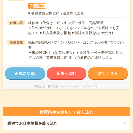
交通費
■ 交通費規定内支給 ※派遣先による
軽作業（仕分け・ピッキング・検品、商品管理）
仕事内容
＼DMの仕分け／＜とってもシンプルなので未経験でも安
心！＞▼封入作業及び梱包▼雑誌や書籍などの仕分け…
職種未経験OK / ブランクOK / パソコンスキル不要 / 英語力不
応募資格
要
▼未経験OK！（副業歓迎☆）▼高校生不可▼携帯電話をお
持ちの方（業務連絡に使用）※応募後のご連絡はメ…
気になる!
応募へ進む
詳しく見る
派遣会社
株式会社バイトレ（キャムコムグループ）
検索条件を追加して絞り込む
職種
でお仕事情報を絞り込む