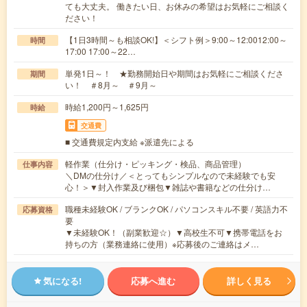
ても大丈夫。 働きたい日、お休みの希望はお気軽にご相談く
ださい！
【1日3時間～も相談OK!】＜シフト例＞9:00～12:0012:00～
時間
17:00 17:00～22…
単発1日～！ ★勤務開始日や期間はお気軽にご相談くださ
期間
い！ ＃8月～ ＃9月～
時給1,200円～1,625円
時給
交通費
■ 交通費規定内支給 ※派遣先による
軽作業（仕分け・ピッキング・検品、商品管理）
仕事内容
＼DMの仕分け／＜とってもシンプルなので未経験でも安
心！＞▼封入作業及び梱包▼雑誌や書籍などの仕分け…
職種未経験OK / ブランクOK / パソコンスキル不要 / 英語力不
応募資格
要
▼未経験OK！（副業歓迎☆）▼高校生不可▼携帯電話をお
持ちの方（業務連絡に使用）※応募後のご連絡はメ…
気になる!
応募へ進む
詳しく見る