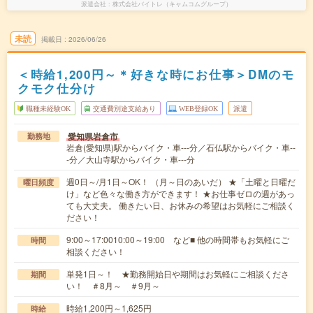
派遣会社
株式会社バイトレ（キャムコムグループ）
未読
掲載日
2026/06/26
＜時給1,200円～＊好きな時にお仕事＞DMのモ
クモク仕分け
職種未経験OK
交通費別途支給あり
WEB登録OK
派遣
愛知県岩倉市
勤務地
岩倉(愛知県)駅からバイク・車---分／石仏駅からバイク・車--
-分／大山寺駅からバイク・車---分
週0日～/月1日～OK！ （月～日のあいだ） ★「土曜と日曜だ
曜日頻度
け」など色々な働き方ができます！ ★お仕事ゼロの週があっ
ても大丈夫。 働きたい日、お休みの希望はお気軽にご相談く
ださい！
9:00～17:0010:00～19:00 など■ 他の時間帯もお気軽にご
時間
相談ください！
単発1日～！ ★勤務開始日や期間はお気軽にご相談くださ
期間
い！ ＃8月～ ＃9月～
時給1,200円～1,625円
時給