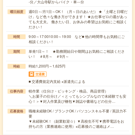
-分／大山寺駅からバイク・車---分
週0日～/月1日～OK！ （月～日のあいだ） ★「土曜と日曜だ
曜日頻度
け」など色々な働き方ができます！ ★お仕事ゼロの週があっ
ても大丈夫。 働きたい日、お休みの希望はお気軽にご相談く
ださい！
9:00～17:0010:00～19:00 など■ 他の時間帯もお気軽にご
時間
相談ください！
単発1日～！ ★勤務開始日や期間はお気軽にご相談くださ
期間
い！ ＃8月～ ＃9月～
時給1,200円～1,625円
時給
交通費
■ 交通費規定内支給 ※派遣先による
軽作業（仕分け・ピッキング・検品、商品管理）
仕事内容
＼お菓子の仕分け／＜とってもシンプルなので未経験でも安
心！＞▼封入作業及び梱包▼雑誌や書籍などの仕分…
職種未経験OK / ブランクOK / パソコンスキル不要 / 英語力不
応募資格
要
▼未経験OK！（副業歓迎☆）▼高校生不可▼携帯電話をお
持ちの方（業務連絡に使用）※応募後のご連絡はメ…