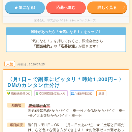
気になる!
応募へ進む
詳しく見る
派遣会社
株式会社バイトレ（キャムコムグループ）
興味があったら「★気になる！」をタップ！
「気になる！」を押しておくと、派遣会社から
「面談確約」
や
「応募歓迎」
が届きます！
未読
掲載日
2026/07/25
〈月1日～で副業にピッタリ＊時給1,200円～〉
DMのカンタン仕分け
職種未経験OK
交通費別途支給あり
WEB登録OK
派遣
愛知県岩倉市
勤務地
岩倉(愛知県)駅からバイク・車---分／石仏駅からバイク・車--
-分／大山寺駅からバイク・車---分
週0日～/月1日～OK！ （月～日のあいだ） ★「土曜と日曜だ
曜日頻度
け」など色々な働き方ができます！ ★お仕事ゼロの週があっ