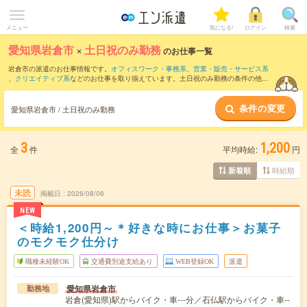
メニュー
気になる!
ログイン
検索
愛知県岩倉市
×
土日祝のみ勤務
のお仕事一覧
岩倉市の派遣のお仕事情報です。
オフィスワーク・事務系
、
営業・販売・サービス系
、
クリエイティブ系
などのお仕事を取り揃えています。土日祝のみ勤務の条件の他
に、
交通費別途支給あり
、
職種未経験OK
、
友だちと一緒の応募OK
などのこだわり条
件も取り揃えています。
条件の変更
愛知県岩倉市 / 土日祝のみ勤務
3
1,200
全
件
平均時給:
円
時給順
新着順
未読
掲載日
2026/08/06
NEW
＜時給1,200円～＊好きな時にお仕事＞お菓子
のモクモク仕分け
職種未経験OK
交通費別途支給あり
WEB登録OK
派遣
愛知県岩倉市
勤務地
岩倉(愛知県)駅からバイク・車---分／石仏駅からバイク・車--