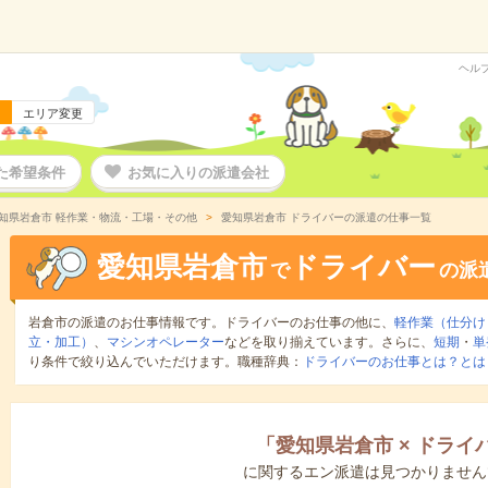
ヘル
エリア変更
た希望条件
お気に入りの派遣会社
知県岩倉市 軽作業・物流・工場・その他
愛知県岩倉市 ドライバーの派遣の仕事一覧
愛知県岩倉市
ドライバー
で
の派
岩倉市の派遣のお仕事情報です。ドライバーのお仕事の他に、
軽作業（仕分け
立・加工）
、
マシンオペレーター
などを取り揃えています。さらに、
短期
・
単
り条件で絞り込んでいただけます。職種辞典：
ドライバーのお仕事とは？とは
「
愛知県岩倉市
×
ドライ
に関するエン派遣は見つかりません