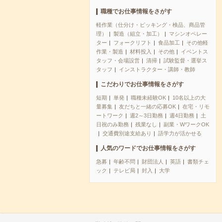
職種でお仕事情報をさがす
軽作業（仕分け・ピッキング・検品、商品管
理）
製造（組立・加工）
マシンオペレー
ター
フォークリフト
食品加工
その他軽
作業・製造
材料投入
その他
イベントス
タッフ・会場設営
清掃
試験監督・選挙ス
タッフ
インストラクター・講師・教師
こだわりでお仕事情報をさがす
短期
単発
職種未経験OK
10名以上の大
量募集
友だちと一緒の応募OK
在宅・リモ
ートワーク
週2～3日勤務
週4日勤務
土
日祝のみ勤務
残業なし
副業・WワークOK
交通費別途支給あり
語学力が活かせる
人気のワードでお仕事情報をさがす
急募
年齢不問
財団法人
英語
書類チェ
ック
テレビ局
封入
大学