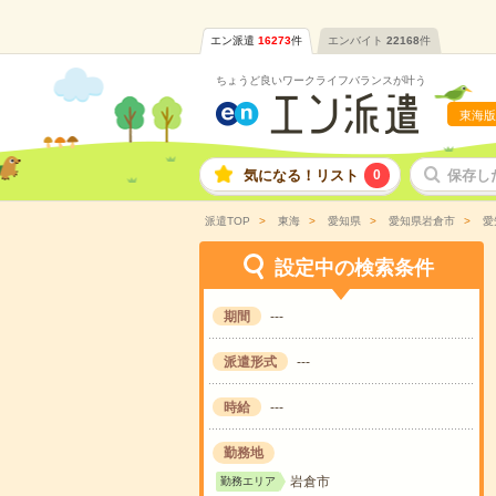
エン派遣
16273
件
エンバイト
22168
件
ちょうど良いワークライフバランスが叶う
東海版
気になる！リスト
0
保存し
派遣TOP
東海
愛知県
愛知県岩倉市
愛
設定中の検索条件
期間
---
派遣形式
---
時給
---
勤務地
岩倉市
勤務エリア