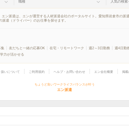
職種
人気の検索
果。エン派遣は、エンが運営する人材派遣会社のポータルサイト。愛知県岩倉市の派
の派遣（ドライバー）のお仕事を探せます。
募集
友だちと一緒の応募OK
在宅・リモートワーク
週2～3日勤務
週4日勤
学力が活かせる
り扱いについて
ご利用規約
ヘルプ・お問い合わせ
エン会社概要
掲載
ちょうど良いワークライフバランスが叶う
エン派遣