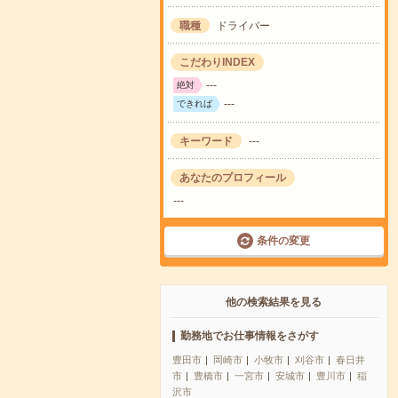
職種
ドライバー
こだわりINDEX
---
絶対
---
できれば
キーワード
---
あなたのプロフィール
---
条件の変更
他の検索結果を見る
勤務地でお仕事情報をさがす
豊田市
岡崎市
小牧市
刈谷市
春日井
市
豊橋市
一宮市
安城市
豊川市
稲
沢市