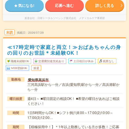
気になる!
応募へ進む
詳しく見る
派遣会社
日研トータルソーシング株式会社 メディカルケア事業部
未読
掲載日
2026/07/29
≪17時定時で家庭と両立！≫おばあちゃんの身
の回りのお世話＊未経験OK！
職種未経験OK
交通費別途支給あり
土日祝日が休み
残業なし
WEB登録OK
派遣
愛知県高浜市
勤務地
三河高浜駅から---分／吉浜(愛知県)駅から---分／高浜港駅か
ら---分
週4日～ ■曜日固定の相談OK！ ■希望の曜日があればご相談
曜日頻度
ください！
1日5時間からOK！■シフト例(1)8:00～17:00(2)10:00～
時間
17:00(3)12:00…
【積極採用中！】＊1年以上勤務している方が多数！ご応募
期間