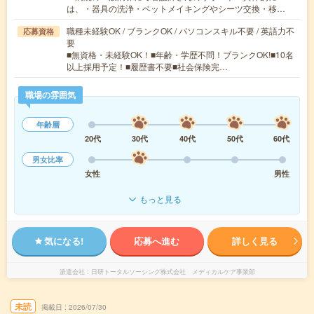
は、・器具の洗浄・ベットメイキングやシーツ交換・移…
職種未経験OK / ブランクOK / パソコンスキル不要 / 英語力不
応募資格
要
■無資格・未経験OK！■年齢・学歴不問！ブランクOK!■10名
以上採用予定！■履歴書不要■社会保険完…
職場の雰囲気
年齢層
20代
30代
40代
50代
60代
男女比率
女性
男性
もっと見る
気になる!
応募へ進む
詳しく見る
派遣会社
日研トータルソーシング株式会社 メディカルケア事業部
未読
掲載日
2026/07/30