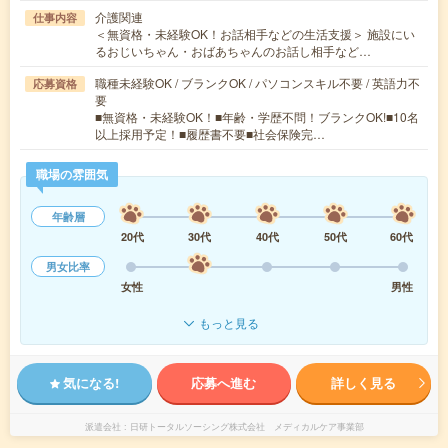
介護関連
仕事内容
＜無資格・未経験OK！お話相手などの生活支援＞ 施設にい
るおじいちゃん・おばあちゃんのお話し相手など…
職種未経験OK / ブランクOK / パソコンスキル不要 / 英語力不
応募資格
要
■無資格・未経験OK！■年齢・学歴不問！ブランクOK!■10名
以上採用予定！■履歴書不要■社会保険完…
職場の雰囲気
年齢層
20代
30代
40代
50代
60代
男女比率
女性
男性
もっと見る
気になる!
応募へ進む
詳しく見る
派遣会社
日研トータルソーシング株式会社 メディカルケア事業部