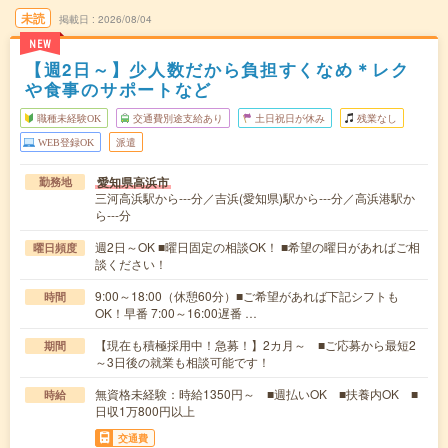
未読
掲載日
2026/08/04
NEW
【週2日～】少人数だから負担すくなめ＊レク
や食事のサポートなど
職種未経験OK
交通費別途支給あり
土日祝日が休み
残業なし
WEB登録OK
派遣
愛知県高浜市
勤務地
三河高浜駅から---分／吉浜(愛知県)駅から---分／高浜港駅か
ら---分
週2日～OK ■曜日固定の相談OK！ ■希望の曜日があればご相
曜日頻度
談ください！
9:00～18:00（休憩60分）■ご希望があれば下記シフトも
時間
OK！早番 7:00～16:00遅番 …
【現在も積極採用中！急募！】2カ月～ ■ご応募から最短2
期間
～3日後の就業も相談可能です！
無資格未経験：時給1350円～ ■週払いOK ■扶養内OK ■
時給
日収1万800円以上
交通費