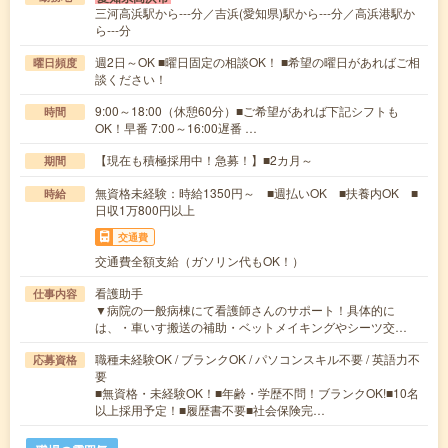
三河高浜駅から---分／吉浜(愛知県)駅から---分／高浜港駅か
ら---分
週2日～OK ■曜日固定の相談OK！ ■希望の曜日があればご相
曜日頻度
談ください！
9:00～18:00（休憩60分）■ご希望があれば下記シフトも
時間
OK！早番 7:00～16:00遅番 …
【現在も積極採用中！急募！】■2カ月～
期間
無資格未経験：時給1350円～ ■週払いOK ■扶養内OK ■
時給
日収1万800円以上
交通費
交通費全額支給（ガソリン代もOK！）
看護助手
仕事内容
▼病院の一般病棟にて看護師さんのサポート！具体的に
は、・車いす搬送の補助・ベットメイキングやシーツ交…
職種未経験OK / ブランクOK / パソコンスキル不要 / 英語力不
応募資格
要
■無資格・未経験OK！■年齢・学歴不問！ブランクOK!■10名
以上採用予定！■履歴書不要■社会保険完…