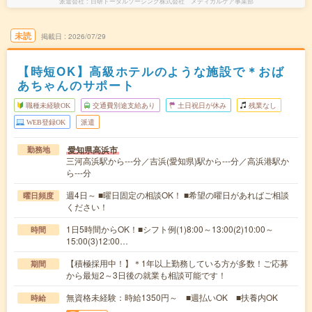
派遣会社
日研トータルソーシング株式会社 メディカルケア事業部
未読
掲載日
2026/07/29
【時短OK】高級ホテルのような施設で＊おば
あちゃんのサポート
職種未経験OK
交通費別途支給あり
土日祝日が休み
残業なし
WEB登録OK
派遣
愛知県高浜市
勤務地
三河高浜駅から---分／吉浜(愛知県)駅から---分／高浜港駅か
ら---分
週4日～ ■曜日固定の相談OK！ ■希望の曜日があればご相談
曜日頻度
ください！
1日5時間からOK！■シフト例(1)8:00～13:00(2)10:00～
時間
15:00(3)12:00…
【積極採用中！】＊1年以上勤務している方が多数！ご応募
期間
から最短2～3日後の就業も相談可能です！
無資格未経験：時給1350円～ ■週払いOK ■扶養内OK
時給