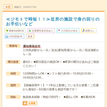
未読
掲載日
2026/07/29
≪ジモトで時短！！≫近所の施設で身の回りの
お手伝いなど
職種未経験OK
交通費別途支給あり
土日祝日が休み
残業なし
WEB登録OK
派遣
愛知県高浜市
勤務地
三河高浜駅から---分／吉浜(愛知県)駅から---分／高浜港駅か
ら---分
週4日～ ■曜日固定の相談OK！ ■希望の曜日があればご相談
曜日頻度
ください！
1日5時間からOK！■シフト例(1)8:00～13:00(2)10:00～
時間
15:00(3)12:00…
【積極採用中！】＊1年以上勤務している方が多数！ご応募
期間
から最短2～3日後の就業も相談可能です！
無資格未経験：時給1350円～ ■週払いOK ■扶養内OK
時給
交通費