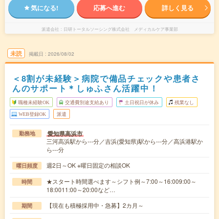
気になる!
応募へ進む
詳しく見る
派遣会社
日研トータルソーシング株式会社 メディカルケア事業部
未読
掲載日
2026/08/02
＜8割が未経験＞病院で備品チェックや患者さ
んのサポート＊しゅふさん活躍中！
職種未経験OK
交通費別途支給あり
土日祝日が休み
残業なし
WEB登録OK
派遣
愛知県高浜市
勤務地
三河高浜駅から---分／吉浜(愛知県)駅から---分／高浜港駅か
ら---分
週2日～OK ※曜日固定の相談OK
曜日頻度
★スタート時間選べます～シフト例～7:00～16:009:00～
時間
18:0011:00～20:00など…
【現在も積極採用中・急募】2カ月～
期間