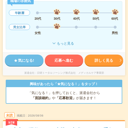
職場の雰囲気
年齢層
20代
30代
40代
50代
60代
男女比率
女性
男性
もっと見る
気になる!
応募へ進む
詳しく見る
派遣会社
日研トータルソーシング株式会社 メディカルケア事業部
興味があったら「★気になる！」をタップ！
「気になる！」を押しておくと、派遣会社から
「面談確約」
や
「応募歓迎」
が届きます！
未読
掲載日
2026/08/06
NEW