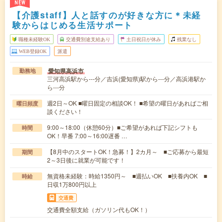
NEW
【介護staff】人と話すのが好きな方に＊未経
験からはじめる生活サポート
職種未経験OK
交通費別途支給あり
土日祝日が休み
残業なし
WEB登録OK
派遣
愛知県高浜市
勤務地
三河高浜駅から---分／吉浜(愛知県)駅から---分／高浜港駅か
ら---分
週2日～OK ■曜日固定の相談OK！ ■希望の曜日があればご相
曜日頻度
談ください！
9:00～18:00（休憩60分）■ご希望があれば下記シフトも
時間
OK！早番 7:00～16:00遅番 …
【8月中のスタートOK！急募！】2カ月～ ■ご応募から最短
期間
2～3日後に就業が可能です！
無資格未経験：時給1350円～ ■週払いOK ■扶養内OK ■
時給
日収1万800円以上
交通費
交通費全額支給（ガソリン代もOK！）