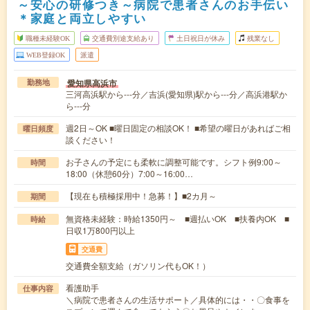
～安心の研修つき～病院で患者さんのお手伝い
＊家庭と両立しやすい
職種未経験OK
交通費別途支給あり
土日祝日が休み
残業なし
WEB登録OK
派遣
愛知県高浜市
勤務地
三河高浜駅から---分／吉浜(愛知県)駅から---分／高浜港駅か
ら---分
週2日～OK ■曜日固定の相談OK！ ■希望の曜日があればご相
曜日頻度
談ください！
お子さんの予定にも柔軟に調整可能です。シフト例9:00～
時間
18:00（休憩60分）7:00～16:00…
【現在も積極採用中！急募！】■2カ月～
期間
無資格未経験：時給1350円～ ■週払いOK ■扶養内OK ■
時給
日収1万800円以上
交通費
交通費全額支給（ガソリン代もOK！）
看護助手
仕事内容
＼病院で患者さんの生活サポート／具体的には・・〇食事を