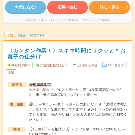
気になる!
応募へ進む
詳しく見る
派遣会社
日研トータルソーシング株式会社 メディカルケア事業部
未読
掲載日
2026/08/01
〈カンタン作業！〉スキマ時間にサクッと＊お
菓子の仕分け
職種未経験OK
交通費別途支給あり
土日祝日が休み
WEB登録OK
派遣
愛知県高浜市
勤務地
三河高浜駅からバイク・車---分／吉浜(愛知県)駅からバイ
ク・車---分／高浜港駅からバイク・車---分
週0日～/月1日～OK！ （月～日のあいだ） ★「火曜と木曜だ
曜日頻度
け」など色々な働き方ができます！ ★お仕事ゼロの週があっ
ても大丈夫。 働きたい日、お休みの希望はお気軽にご相談く
ださい！
【1日3時間～も相談OK!】＜シフト例＞9:00～12:0010:00～
時間
15:00 12:00～17…