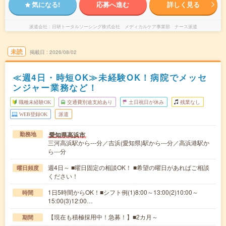
気になる!
応募へ進む
詳しく見る
派遣会社
日研トータルソーシング株式会社 メディカルケア事業部 ナース派遣
未読
掲載日
2026/08/02
≪週4日・時短OK≫未経験OK！病院でメッセ
ンジャー業務など！
職種未経験OK
交通費別途支給あり
土日祝日が休み
残業なし
WEB登録OK
派遣
愛知県高浜市
勤務地
三河高浜駅から---分／吉浜(愛知県)駅から---分／高浜港駅か
ら---分
週4日～ ■曜日固定の相談OK！ ■希望の曜日があればご相談
曜日頻度
ください！
1日5時間からOK！■シフト例(1)8:00～13:00(2)10:00～
時間
15:00(3)12:00…
【現在も積極採用中！急募！】■2カ月～
期間