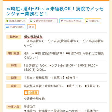
≪時短×週4日5h～≫未経験OK！病院でメッセ
ンジャー業務など！
職種未経験OK
交通費別途支給あり
土日祝日が休み
残業なし
WEB登録OK
派遣
愛知県高浜市
勤務地
三河高浜駅から---分／吉浜(愛知県)駅から---分／高浜港駅か
ら---分
週4日～ ■曜日固定の相談OK！ ■希望の曜日があればご相談
曜日頻度
ください！
1日5時間からOK！■シフト例(1)8:00～13:00(2)10:00～
時間
15:00(3)12:00…
【現在も積極採用中！急募！】■2カ月～
期間
無資格未経験：時給1350円～ ■週払いOK ■扶養内OK
時給
交通費
交通費全額支給
看護助手
仕事内容
▼病院の一般病棟にて看護師さんのサポート！具体的に