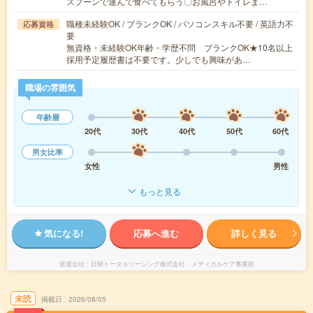
スプーンで運んで食べてもらう〇お風呂やトイレま…
職種未経験OK / ブランクOK / パソコンスキル不要 / 英語力不
応募資格
要
無資格・未経験OK年齢・学歴不問 ブランクOK★10名以上
採用予定履歴書は不要です。少しでも興味があ…
職場の雰囲気
年齢層
20代
30代
40代
50代
60代
男女比率
女性
男性
もっと見る
気になる!
応募へ進む
詳しく見る
派遣会社
日研トータルソーシング株式会社 メディカルケア事業部
未読
掲載日
2026/08/05