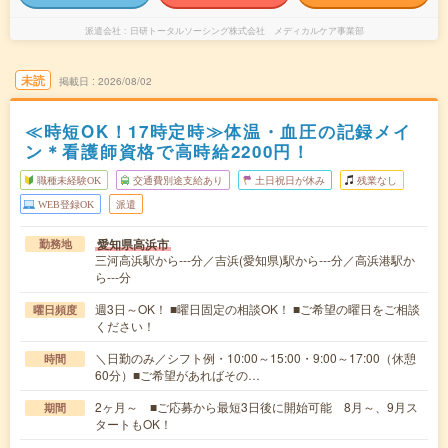
派遣会社
日研トータルソーシング株式会社 メディカルケア事業部
未読
掲載日
2026/08/02
≪時短OK！17時定時≫体温・血圧の記録メイ
ン＊看護師資格で高時給2200円！
職種未経験OK
交通費別途支給あり
土日祝日が休み
残業なし
WEB登録OK
派遣
愛知県高浜市
勤務地
三河高浜駅から---分／吉浜(愛知県)駅から---分／高浜港駅か
ら---分
週3日～OK！ ■曜日固定の相談OK！ ■ご希望の曜日をご相談
曜日頻度
ください！
＼日勤のみ／シフト例・10:00～15:00・9:00～17:00（休憩
時間
60分）■ご希望があればその…
2ヶ月～ ■ご応募から最短3日後に開始可能 8月～、9月ス
期間
タートもOK！