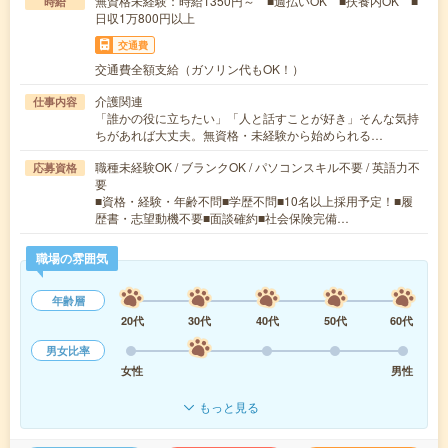
無資格未経験：時給1350円～ ■週払いOK ■扶養内OK ■
時給
日収1万800円以上
交通費
交通費全額支給（ガソリン代もOK！）
介護関連
仕事内容
「誰かの役に立ちたい」「人と話すことが好き」そんな気持
ちがあれば大丈夫。無資格・未経験から始められる…
職種未経験OK / ブランクOK / パソコンスキル不要 / 英語力不
応募資格
要
■資格・経験・年齢不問■学歴不問■10名以上採用予定！■履
歴書・志望動機不要■面談確約■社会保険完備…
職場の雰囲気
年齢層
20代
30代
40代
50代
60代
男女比率
女性
男性
もっと見る