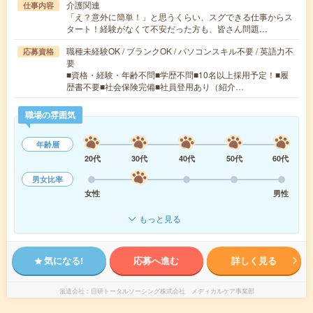
介護関連
仕事内容
「え？意外に簡単！」と思うくらい、スグできる仕事からス
タート！経験がなくて不安だった方も、皆さん問題…
職種未経験OK / ブランクOK / パソコンスキル不要 / 英語力不
応募資格
要
■資格・経験・年齢不問■学歴不問■10名以上採用予定！■履
歴書不要■社会保険完備■社員登用あり（紹介…
職場の雰囲気
年齢層
20代
30代
40代
50代
60代
男女比率
女性
男性
もっと見る
気になる!
応募へ進む
詳しく見る
派遣会社
日研トータルソーシング株式会社 メディカルケア事業部