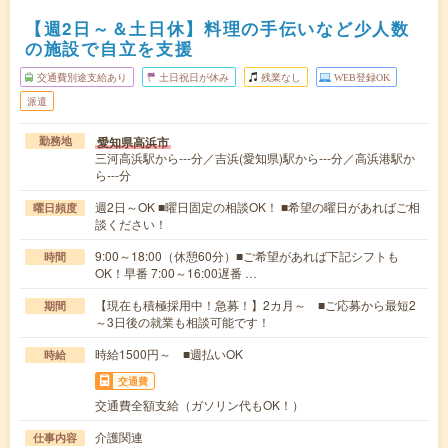
【週2日～＆土日休】料理の手伝いなど少人数
の施設で自立を支援
交通費別途支給あり
土日祝日が休み
残業なし
WEB登録OK
派遣
愛知県高浜市
勤務地
三河高浜駅から---分／吉浜(愛知県)駅から---分／高浜港駅か
ら---分
週2日～OK ■曜日固定の相談OK！ ■希望の曜日があればご相
曜日頻度
談ください！
9:00～18:00（休憩60分）■ご希望があれば下記シフトも
時間
OK！早番 7:00～16:00遅番 …
【現在も積極採用中！急募！】2カ月～ ■ご応募から最短2
期間
～3日後の就業も相談可能です！
時給1500円～ ■週払いOK
時給
交通費
交通費全額支給（ガソリン代もOK！）
介護関連
仕事内容