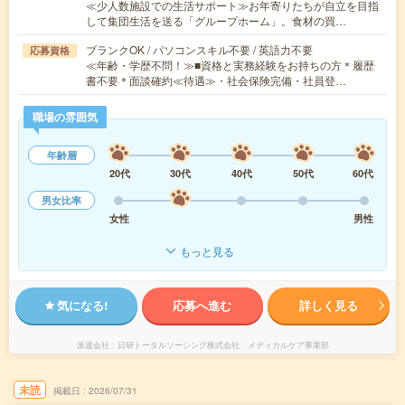
≪少人数施設での生活サポート≫お年寄りたちが自立を目指
して集団生活を送る「グループホーム」。食材の買…
ブランクOK / パソコンスキル不要 / 英語力不要
応募資格
≪年齢・学歴不問！≫■資格と実務経験をお持ちの方＊履歴
書不要＊面談確約≪待遇≫・社会保険完備・社員登…
職場の雰囲気
年齢層
20代
30代
40代
50代
60代
男女比率
女性
男性
もっと見る
気になる!
応募へ進む
詳しく見る
派遣会社
日研トータルソーシング株式会社 メディカルケア事業部
未読
掲載日
2026/07/31