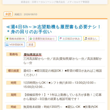
派遣会社
日研トータルソーシング株式会社 メディカルケア事業部
未読
掲載日
2026/08/03
≪週4日5h～≫志望動機も履歴書も必要ナシ！
＊身の回りのお手伝い
職種未経験OK
交通費別途支給あり
土日祝日が休み
残業なし
WEB登録OK
派遣
愛知県高浜市
勤務地
三河高浜駅から---分／吉浜(愛知県)駅から---分／高浜港駅か
ら---分
週4日～ ■曜日固定の相談OK！ ■希望の曜日があればご相談
曜日頻度
ください！
1日5時間からOK！■シフト例(1)8:00～13:00(2)10:00～
時間
15:00(3)12:00…
【積極採用中！】＊1年以上勤務している方が多数！ご応募
期間
から最短2～3日後の就業も相談可能です！
無資格未経験：時給1350円～ ■週払いOK ■扶養内OK
時給