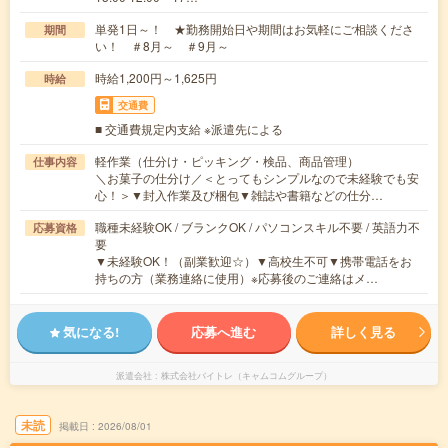
単発1日～！ ★勤務開始日や期間はお気軽にご相談くださ
期間
い！ ＃8月～ ＃9月～
時給1,200円～1,625円
時給
交通費
■ 交通費規定内支給 ※派遣先による
軽作業（仕分け・ピッキング・検品、商品管理）
仕事内容
＼お菓子の仕分け／＜とってもシンプルなので未経験でも安
心！＞▼封入作業及び梱包▼雑誌や書籍などの仕分…
職種未経験OK / ブランクOK / パソコンスキル不要 / 英語力不
応募資格
要
▼未経験OK！（副業歓迎☆）▼高校生不可▼携帯電話をお
持ちの方（業務連絡に使用）※応募後のご連絡はメ…
気になる!
応募へ進む
詳しく見る
派遣会社
株式会社バイトレ（キャムコムグループ）
未読
掲載日
2026/08/01