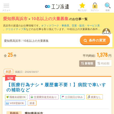
メニュー
気になる!
ログイン
検索
愛知県高浜市
×
10名以上の大量募集
のお仕事一覧
高浜市の派遣のお仕事情報です。
オフィスワーク・事務系
、
営業・販売・サービス系
、
クリエイティブ系
などのお仕事を取り揃えています。10名以上の大量募集の条件の
他に、
交通費別途支給あり
、
職種未経験OK
、
友だちと一緒の応募OK
などのこだわり
条件も取り揃えています。
条件の変更
愛知県高浜市 / 10名以上の大量募集
25
1,378
全
件
平均時給:
円
時給順
新着順
未読
掲載日
2026/08/07
NEW
【医療行為ナシ＊履歴書不要！】病院で車いす
の補助など
職種未経験OK
交通費別途支給あり
土日祝日が休み
残業なし
WEB登録OK
派遣
愛知県高浜市
勤務地