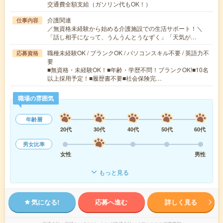
交通費全額支給（ガソリン代もOK！）
介護関連
仕事内容
／無資格未経験から始める介護施設での生活サポート！＼
「話し相手になって、うんうんとうなずく」「天気が…
職種未経験OK / ブランクOK / パソコンスキル不要 / 英語力不
応募資格
要
■無資格・未経験OK！■年齢・学歴不問！ブランクOK!■10名
以上採用予定！■履歴書不要■社会保険完…
職場の雰囲気
年齢層
20代
30代
40代
50代
60代
男女比率
女性
男性
もっと見る
気になる!
応募へ進む
詳しく見る