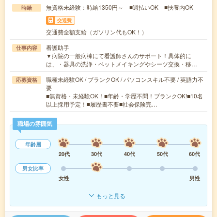
無資格未経験：時給1350円～ ■週払いOK ■扶養内OK
時給
交通費
交通費全額支給（ガソリン代もOK！）
看護助手
仕事内容
▼病院の一般病棟にて看護師さんのサポート！具体的に
は、・器具の洗浄・ベットメイキングやシーツ交換・移…
職種未経験OK / ブランクOK / パソコンスキル不要 / 英語力不
応募資格
要
■無資格・未経験OK！■年齢・学歴不問！ブランクOK!■10名
以上採用予定！■履歴書不要■社会保険完…
職場の雰囲気
年齢層
20代
30代
40代
50代
60代
男女比率
女性
男性
もっと見る