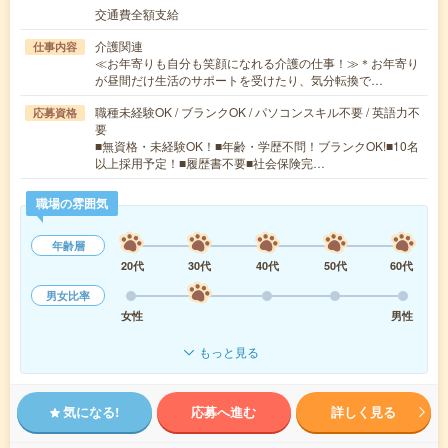
交通費全額支給
介護関連
仕事内容
≪お年寄りも自分も笑顔になれる介護の仕事！≫＊お年寄り
が昼間だけ生活のサポートを受けたり、気分転換で…
職種未経験OK / ブランクOK / パソコンスキル不要 / 英語力不
応募資格
要
■無資格・未経験OK！■年齢・学歴不問！ブランクOK!■10名
以上採用予定！■履歴書不要■社会保険完…
職場の雰囲気
年齢層
20代
30代
40代
50代
60代
男女比率
女性
男性
もっと見る
気になる!
応募へ進む
詳しく見る