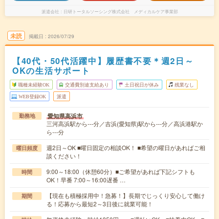
派遣会社
日研トータルソーシング株式会社 メディカルケア事業部
未読
掲載日
2026/07/29
【40代・50代活躍中】履歴書不要＊週2日～
OKの生活サポート
職種未経験OK
交通費別途支給あり
土日祝日が休み
残業なし
WEB登録OK
派遣
愛知県高浜市
勤務地
三河高浜駅から---分／吉浜(愛知県)駅から---分／高浜港駅か
ら---分
週2日～OK ■曜日固定の相談OK！ ■希望の曜日があればご相
曜日頻度
談ください！
9:00～18:00（休憩60分）■ご希望があれば下記シフトも
時間
OK！早番 7:00～16:00遅番 …
【現在も積極採用中！急募！】長期でじっくり安心して働け
期間
る！応募から最短2～3日後に就業可能！