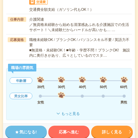
交通費
交通費全額支給（ガソリン代もOK！）
介護関連
仕事内容
／無資格未経験から始める清潔感あふれる介護施設での生活
サポート！＼未経験だからハードルが高いかも… …
職種未経験OK / ブランクOK / パソコンスキル不要 / 英語力不
応募資格
要
■無資格・未経験OK！■年齢・学歴不問！ブランクOK! 施設
内に奥行きがあり、広々としているのでスタ…
職場の雰囲気
年齢層
20代
30代
40代
50代
60代
男女比率
女性
男性
もっと見る
気になる!
応募へ進む
詳しく見る