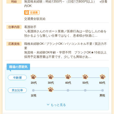
無資格未経験：時給1350円～（日収1万800円以上） ※扶養
時給
内OK
交通費
交通費全額支給
看護助手
仕事内容
＼看護師さんのサポート業務／医療行為は一切なし人の命を
預かるような難しい仕事ではなく、患者様が快適に…
職種未経験OK / ブランクOK / パソコンスキル不要 / 英語力不
応募資格
要
無資格・未経験OK年齢・学歴不問 ブランクOK★10名以上
採用予定履歴書は不要です。少しでも興味があ…
職場の雰囲気
年齢層
20代
30代
40代
50代
60代
男女比率
女性
男性
もっと見る