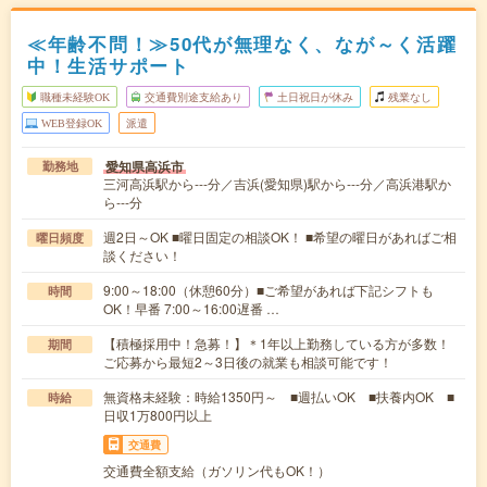
≪年齢不問！≫50代が無理なく、なが～く活躍
中！生活サポート
職種未経験OK
交通費別途支給あり
土日祝日が休み
残業なし
WEB登録OK
派遣
愛知県高浜市
勤務地
三河高浜駅から---分／吉浜(愛知県)駅から---分／高浜港駅か
ら---分
週2日～OK ■曜日固定の相談OK！ ■希望の曜日があればご相
曜日頻度
談ください！
9:00～18:00（休憩60分）■ご希望があれば下記シフトも
時間
OK！早番 7:00～16:00遅番 …
【積極採用中！急募！】＊1年以上勤務している方が多数！
期間
ご応募から最短2～3日後の就業も相談可能です！
無資格未経験：時給1350円～ ■週払いOK ■扶養内OK ■
時給
日収1万800円以上
交通費
交通費全額支給（ガソリン代もOK！）