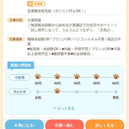
交通費
交通費全額支給（ガソリン代もOK！）
介護関連
仕事内容
／無資格未経験から始める介護施設での生活サポート！＼
「話し相手になって、うんうんとうなずく」「天気が…
職種未経験OK / ブランクOK / パソコンスキル不要 / 英語力不
応募資格
要
■無資格・未経験OK！■年齢・学歴不問！ブランクOK!■10名
以上採用予定！■履歴書不要■社会保険完…
職場の雰囲気
年齢層
20代
30代
40代
50代
60代
男女比率
女性
男性
もっと見る
気になる!
応募へ進む
詳しく見る