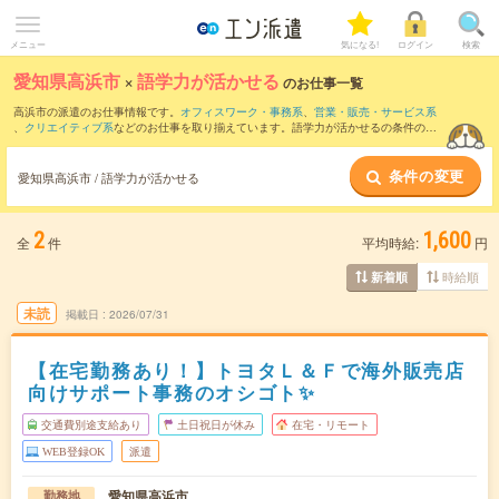
メニュー
気になる!
ログイン
検索
愛知県高浜市
×
語学力が活かせる
のお仕事一覧
高浜市の派遣のお仕事情報です。
オフィスワーク・事務系
、
営業・販売・サービス系
、
クリエイティブ系
などのお仕事を取り揃えています。語学力が活かせるの条件の他
に、
交通費別途支給あり
、
職種未経験OK
、
友だちと一緒の応募OK
などのこだわり条
件も取り揃えています。
条件の変更
愛知県高浜市 / 語学力が活かせる
2
1,600
全
件
平均時給:
円
時給順
新着順
未読
掲載日
2026/07/31
【在宅勤務あり！】トヨタＬ＆Ｆで海外販売店
向けサポート事務のオシゴト✨
交通費別途支給あり
土日祝日が休み
在宅・リモート
WEB登録OK
派遣
愛知県高浜市
勤務地