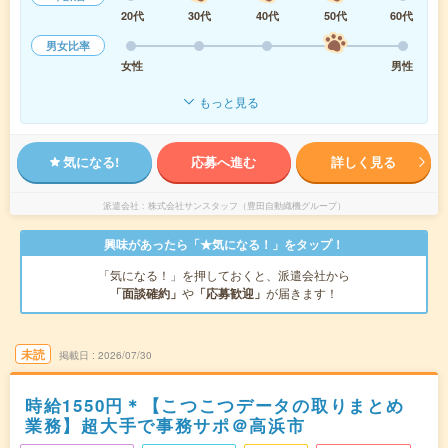
20代
30代
40代
50代
60代
男女比率
女性
男性
もっと見る
気になる!
応募へ進む
詳しく見る
派遣会社
株式会社サンスタッフ（豊田自動織機グループ）
興味があったら「★気になる！」をタップ！
「気になる！」を押しておくと、派遣会社から
「面談確約」
や
「応募歓迎」
が届きます！
未読
掲載日
2026/07/30
時給1550円＊【こつこつデータの取りまとめ
業務】超大手で事務サポ＠高浜市