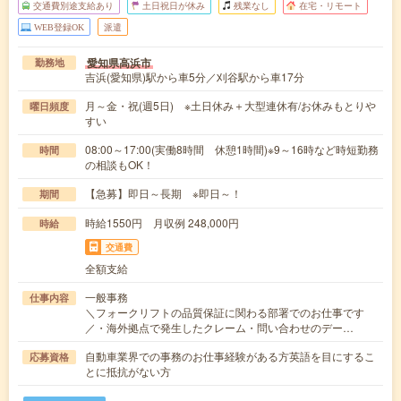
交通費別途支給あり
土日祝日が休み
残業なし
在宅・リモート
WEB登録OK
派遣
愛知県高浜市
勤務地
吉浜(愛知県)駅から車5分／刈谷駅から車17分
月～金・祝(週5日) ※土日休み＋大型連休有/お休みもとりや
曜日頻度
すい
08:00～17:00(実働8時間 休憩1時間)※9～16時など時短勤務
時間
の相談もOK！
【急募】即日～長期 ※即日～！
期間
時給1550円 月収例 248,000円
時給
交通費
全額支給
一般事務
仕事内容
＼フォークリフトの品質保証に関わる部署でのお仕事です
／・海外拠点で発生したクレーム・問い合わせのデー…
自動車業界での事務のお仕事経験がある方英語を目にするこ
応募資格
とに抵抗がない方