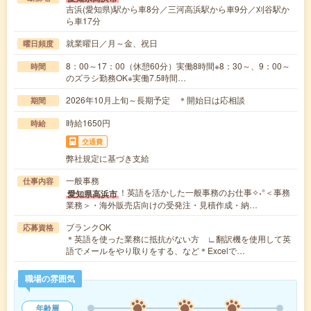
吉浜(愛知県)駅から車8分／三河高浜駅から車9分／刈谷駅か
ら車17分
就業曜日／月～金、祝日
曜日頻度
8：00～17：00（休憩60分）実働8時間※8：30～、9：00～
時間
のズラシ勤務OK※実働7.5時間…
2026年10月上旬～長期予定 ＊開始日は応相談
期間
時給1650円
時給
交通費
弊社規定に基づき支給
一般事務
仕事内容
！英語を活かした一般事務のお仕事✧˖°＜事務
愛知県高浜市
業務＞・海外販売店向けの受発注・見積作成・納…
ブランクOK
応募資格
＊英語を使った業務に抵抗がない方 ∟翻訳機を使用して英
語でメールをやり取りをする、など＊Excelで…
職場の雰囲気
年齢層