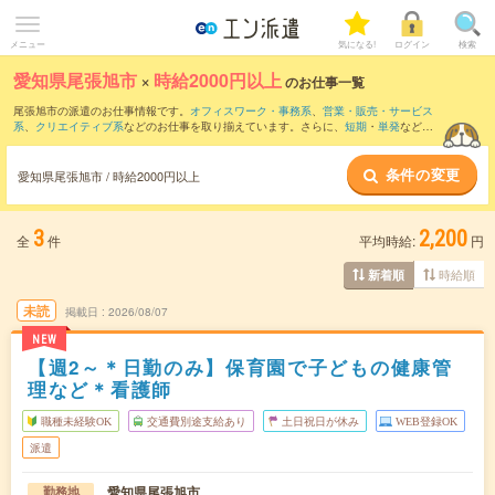
メニュー
気になる!
ログイン
検索
愛知県尾張旭市
×
時給2000円以上
のお仕事一覧
尾張旭市の派遣のお仕事情報です。
オフィスワーク・事務系
、
営業・販売・サービス
系
、
クリエイティブ系
などのお仕事を取り揃えています。さらに、
短期
・
単発
などの
期間や、
職種未経験OK
などのこだわり条件で絞り込んでいただけます。
条件の変更
愛知県尾張旭市 / 時給2000円以上
3
2,200
全
件
平均時給:
円
時給順
新着順
未読
掲載日
2026/08/07
NEW
【週2～＊日勤のみ】保育園で子どもの健康管
理など＊看護師
職種未経験OK
交通費別途支給あり
土日祝日が休み
WEB登録OK
派遣
愛知県尾張旭市
勤務地