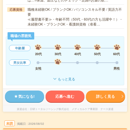
職種未経験OK / ブランクOK / パソコンスキル不要 / 英語力不
応募資格
要
≪履歴書不要≫・年齢不問（50代・60代の方も活躍中！）・
未経験OK・ブランクOK・看護師資格（准看…
職場の雰囲気
年齢層
20代
30代
40代
50代
60代
男女比率
女性
男性
もっと見る
気になる!
応募へ進む
詳しく見る
派遣会社
日研トータルソーシング株式会社 メディカルケア事業部 ナース派遣
未読
掲載日
2026/08/02