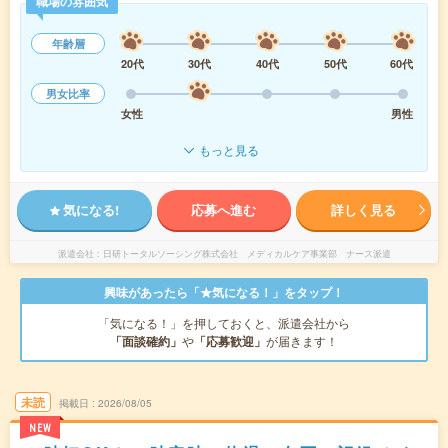
職場の雰囲気
年齢層
20代
30代
40代
50代
60代
男女比率
女性
男性
もっと見る
気になる!
応募へ進む
詳しく見る
派遣会社
日研トータルソーシング株式会社 メディカルケア事業部 ナース派遣
興味があったら「★気になる！」をタップ！
「気になる！」を押しておくと、派遣会社から
「面談確約」
や
「応募歓迎」
が届きます！
未読
掲載日
2026/08/05
NEW