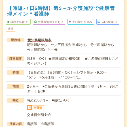
【時短×1日6時間】週3～≫介護施設で健康管
理メイン＊看護師
職種未経験OK
交通費別途支給あり
土日祝日が休み
WEB登録OK
派遣
愛知県尾張旭市
勤務地
尾張旭駅から---分／三郷(愛知県)駅から---分／印場駅から---
分／旭前駅から---分
週3日～OK！ ★曜日固定の相談OK！ ★ご希望の曜日をご相
曜日頻度
談ください！
【日勤のみ】1日6時間～OK！≪シフト例≫・9:00～
時間
15:45 （45分休憩）・11:00～17:…
2ヶ月～ ■ご応募から最短3日後に開始可能 8月～、9月ス
期間
タートもOK！
時給2350円～ ■週払いOK
時給
交通費
交通費全額支給
看護師・准看護師
仕事内容