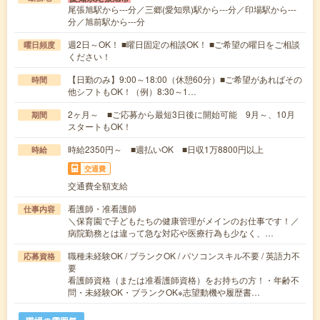
尾張旭駅から---分／三郷(愛知県)駅から---分／印場駅から---
分／旭前駅から---分
週2日～OK！ ■曜日固定の相談OK！ ■ご希望の曜日をご相談
曜日頻度
ください！
【日勤のみ】9:00～18:00（休憩60分）■ご希望があればその
時間
他シフトもOK！（例）8:30～1…
2ヶ月～ ■ご応募から最短3日後に開始可能 9月～、10月
期間
スタートもOK！
時給2350円～ ■週払いOK ■日収1万8800円以上
時給
交通費
交通費全額支給
看護師・准看護師
仕事内容
＼保育園で子どもたちの健康管理がメインのお仕事です！／
病院勤務とは違って急な対応や医療行為も少なく、…
職種未経験OK / ブランクOK / パソコンスキル不要 / 英語力不
応募資格
要
看護師資格（または准看護師資格）をお持ちの方！・年齢不
問・未経験OK・ブランクOK※志望動機や履歴書…