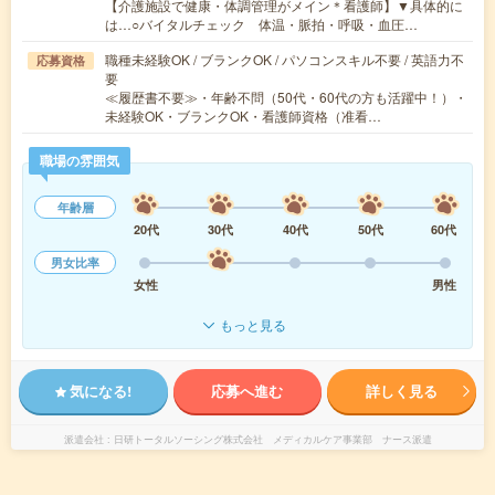
【介護施設で健康・体調管理がメイン＊看護師】▼具体的に
は…○バイタルチェック 体温・脈拍・呼吸・血圧…
職種未経験OK / ブランクOK / パソコンスキル不要 / 英語力不
応募資格
要
≪履歴書不要≫・年齢不問（50代・60代の方も活躍中！）・
未経験OK・ブランクOK・看護師資格（准看…
職場の雰囲気
年齢層
20代
30代
40代
50代
60代
男女比率
女性
男性
もっと見る
気になる!
応募へ進む
詳しく見る
派遣会社
日研トータルソーシング株式会社 メディカルケア事業部 ナース派遣