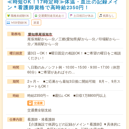
≪時短OK！17時定時≫体温・血圧の記録メイ
ン＊看護師資格で高時給2350円！
職種未経験OK
交通費別途支給あり
土日祝日が休み
残業なし
WEB登録OK
派遣
愛知県尾張旭市
勤務地
尾張旭駅から---分／三郷(愛知県)駅から---分／印場駅から---
分／旭前駅から---分
週3日～OK！ ■曜日固定の相談OK！ ■ご希望の曜日をご相談
曜日頻度
ください！
＼日勤のみ／シフト例・10:00～15:00・9:00～17:00（休憩
時間
60分）■ご希望があればその…
2ヶ月～ ■ご応募から最短3日後に開始可能 8月～、9月ス
期間
タートもOK！
時給2350円～ ■週払いOK ■日収1万8800円以上
時給
交通費
交通費全額支給
看護師・准看護師
仕事内容
【介護施設で体調などの記録がメイン＊看護師】▼具体的に
は…○体温、血圧などのチェック・記録○お薬の飲…