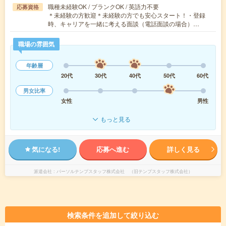
職種未経験OK / ブランクOK / 英語力不要
応募資格
＊未経験の方歓迎＊未経験の方でも安心スタート！・登録
時、キャリアを一緒に考える面談（電話面談の場合）…
職場の雰囲気
年齢層
20代
30代
40代
50代
60代
男女比率
女性
男性
もっと見る
気になる!
応募へ進む
詳しく見る
派遣会社
パーソルテンプスタッフ株式会社 （旧テンプスタッフ株式会社）
検索条件を追加して絞り込む