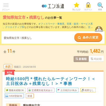
メニュー
気になる!
ログイン
検索
愛知県知立市
×
残業なし
のお仕事一覧
知立市の派遣のお仕事情報です。
オフィスワーク・事務系
、
営業・販売・サービス系
、
クリエイティブ系
などのお仕事を取り揃えています。残業なしの条件の他に、
交通
費別途支給あり
、
職種未経験OK
、
友だちと一緒の応募OK
などのこだわり条件も取り
揃えています。
条件の変更
愛知県知立市 / 残業なし
11
1,482
全
件
平均時給:
円
時給順
新着順
未読
掲載日
2026/08/05
NEW
時給1500円＊慣れたらルーティンワーク！＜
土日祝休み＋残業なし！＞＊事務
職種未経験OK
交通費別途支給あり
土日祝日が休み
残業なし
WEB登録OK
派遣
愛知県知立市
勤務地