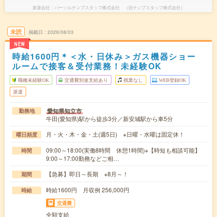
派遣会社
パーソルテンプスタッフ株式会社 （旧テンプスタッフ株式会社）
未読
掲載日
2026/08/03
NEW
時給1600円＊＜水・日休み＞ガス機器ショー
ルームで接客＆受付業務！未経験OK
職種未経験OK
交通費別途支給あり
残業なし
WEB登録OK
派遣
愛知県知立市
勤務地
牛田(愛知県)駅から徒歩3分／新安城駅から車5分
月・火・木・金・土(週5日) ※日曜・水曜は固定休！
曜日頻度
09:00～18:00(実働8時間 休憩1時間)※【時短も相談可能】
時間
9:00～17:00勤務などご相…
【急募】即日～長期 ※8月～！
期間
時給1600円 月収例 256,000円
時給
交通費
全額支給