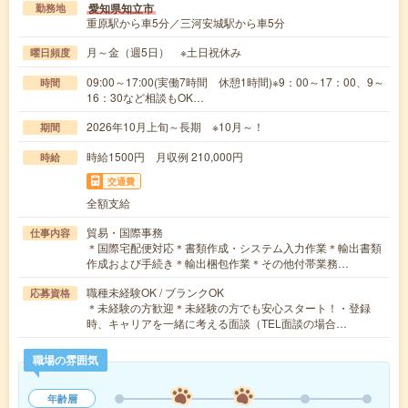
愛知県知立市
勤務地
重原駅から車5分／三河安城駅から車5分
月～金（週5日） ※土日祝休み
曜日頻度
09:00～17:00(実働7時間 休憩1時間)※9：00～17：00、9～
時間
16：30など相談もOK…
2026年10月上旬～長期 ※10月～！
期間
時給1500円 月収例 210,000円
時給
交通費
全額支給
貿易・国際事務
仕事内容
＊国際宅配便対応＊書類作成・システム入力作業＊輸出書類
作成および手続き＊輸出梱包作業＊その他付帯業務…
職種未経験OK / ブランクOK
応募資格
＊未経験の方歓迎＊未経験の方でも安心スタート！・登録
時、キャリアを一緒に考える面談（TEL面談の場合…
職場の雰囲気
年齢層