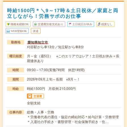
時給1500円＊＼9～17時＆土日祝休／家庭と両
立しながら！労務サポのお仕事
職種未経験OK
交通費別途支給あり
土日祝日が休み
残業なし
WEB登録OK
派遣
愛知県知立市
勤務地
刈谷駅から車13分／知立駅から車8分
月～金（週5日） ※このエリアではレア！土日祝お休み＋長
曜日頻度
期連休あり
09:00～17:00(実働7時間 休憩1時間)
時間
2026年09月上旬～長期 ※9月～！
期間
時給1500円 月収例 210,000円
時給
交通費
全額支給
総務・人事・労務
仕事内容
＊労働者代表の選任・協定の締結対応＊給与計算・労務管理
＊入退社の手続き・書類管理・社会保険手続き・住…