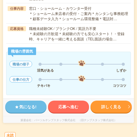
窓口・ショールーム・カウンター受付
仕事内容
＊ショールーム来店者の受付・ご案内＊カンタンな事務処理
＊顧客データ入力＊ショールーム環境整備＊電話対…
職種未経験OK / ブランクOK / 英語力不要
応募資格
＊未経験の方歓迎＊未経験の方でも安心スタート！・登録
時、キャリアを一緒に考える面談（TEL面談の場合…
職場の雰囲気
職場の様子
活気がある
しずか
仕事の仕方
テキパキ
コツコツ
気になる!
応募へ進む
詳しく見る
派遣会社
パーソルテンプスタッフ株式会社 （旧テンプスタッフ株式会社）
未読