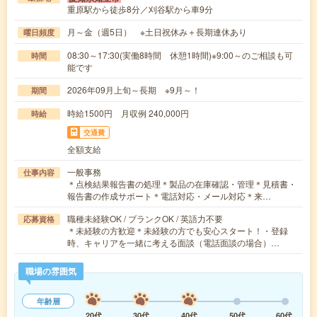
重原駅から徒歩8分／刈谷駅から車9分
月～金（週5日） ※土日祝休み＋長期連休あり
曜日頻度
08:30～17:30(実働8時間 休憩1時間)※9:00～のご相談も可
時間
能です
2026年09月上旬～長期 ※9月～！
期間
時給1500円 月収例 240,000円
時給
交通費
全額支給
一般事務
仕事内容
＊点検結果報告書の処理＊製品の在庫確認・管理＊見積書・
報告書の作成サポート＊電話対応・メール対応＊来…
職種未経験OK / ブランクOK / 英語力不要
応募資格
＊未経験の方歓迎＊未経験の方でも安心スタート！・登録
時、キャリアを一緒に考える面談（電話面談の場合）…
職場の雰囲気
年齢層
20代
30代
40代
50代
60代