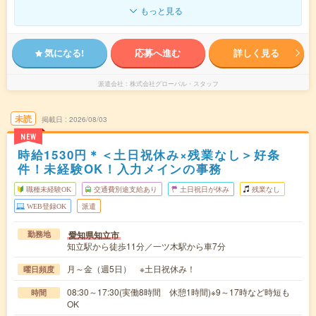
もっと見る
気になる!
応募へ進む
詳しく見る
派遣会社
株式会社グローバル・スタッフ
未読
掲載日
2026/08/03
NEW
時給1530円＊＜土日祝休み×残業なし＞好条
件！未経験OK！入力メインの事務
職種未経験OK
交通費別途支給あり
土日祝日が休み
残業なし
WEB登録OK
派遣
愛知県知立市
勤務地
知立駅から徒歩11分／一ツ木駅から車7分
月～金（週5日） ※土日祝休み！
曜日頻度
08:30～17:30(実働8時間 休憩1時間)※9～17時など時短も
時間
OK