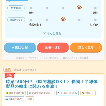
男女比率
女性
男性
職場の様子
活気がある
しずか
もっと見る
気になる!
応募へ進む
詳しく見る
派遣会社
パーソルテンプスタッフ株式会社 （旧テンプスタッフ株式会社）
未読
掲載日
2026/08/04
NEW
時給1500円＊《時間相談OK！》長期！半導体
製品の輸出に関わる事務！
職種未経験OK
交通費別途支給あり
土日祝日が休み
残業なし
WEB登録OK
派遣