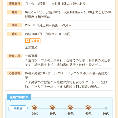
月～金（週5日） ※土日祝休み＋連休あり
曜日頻度
09:00～17:00(実働7時間 休憩1時間)※～18:00までなどの時
時間
間勤務は相談可能！
2026年09月上旬～長期 ※9月～！
期間
時給1500円 月収例 210,000円
時給
交通費
全額支給
一般事務
仕事内容
＊通信ケーブルの工事を行う会社でのサポート事務のお仕事
です・請求書や支払い通知書の発行と送付・振込デ…
職種未経験OK / ブランクOK / パソコンスキル不要 / 英語力不
応募資格
要
＊未経験の方歓迎＊未経験の方でも安心スタート！・登録
時、キャリアを一緒に考える面談（TEL面談の場合…
職場の雰囲気
年齢層
20代
30代
40代
50代
60代