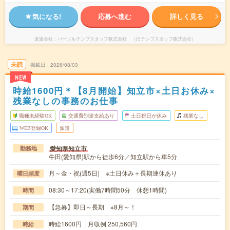
気になる!
応募へ進む
詳しく見る
派遣会社
パーソルテンプスタッフ株式会社 （旧テンプスタッフ株式会社）
未読
掲載日
2026/08/03
NEW
時給1600円＊【8月開始】知立市×土日お休み×
残業なしの事務のお仕事
職種未経験OK
交通費別途支給あり
土日祝日が休み
残業なし
WEB登録OK
派遣
愛知県知立市
勤務地
牛田(愛知県)駅から徒歩6分／知立駅から車5分
月～金・祝(週5日) ※土日休み＋長期連休あり
曜日頻度
08:30～17:20(実働7時間50分 休憩1時間)
時間
【急募】即日～長期 ※8月～！
期間
時給1600円 月収例 250,560円
時給