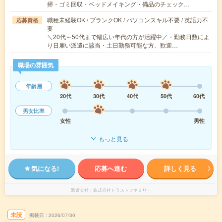
掃・ゴミ回収・ベッドメイキング・備品のチェック…
職種未経験OK / ブランクOK / パソコンスキル不要 / 英語力不
応募資格
要
＼20代～50代まで幅広い年代の方が活躍中／・勤務日数によ
り日雇い派遣に該当・土日勤務可能な方、歓迎…
職場の雰囲気
年齢層
20代
30代
40代
50代
60代
男女比率
女性
男性
もっと見る
気になる!
応募へ進む
詳しく見る
派遣会社
株式会社トラストファミリー
未読
掲載日
2026/07/30