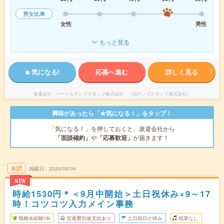
男女比率
女性
男性
もっと見る
気になる!
応募へ進む
詳しく見る
派遣会社
パーソルテンプスタッフ株式会社 （旧テンプスタッフ株式会社）
興味があったら「★気になる！」をタップ！
「気になる！」を押しておくと、派遣会社から
「面談確約」
や
「応募歓迎」
が届きます！
未読
掲載日
2026/08/04
NEW
時給1530円＊＜9月中開始＞土日祝休み×9～17
時！コツコツ入力メイン事務
職種未経験OK
交通費別途支給あり
土日祝日が休み
残業なし