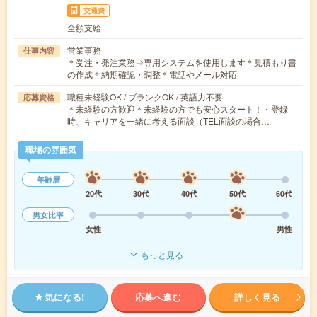
交通費
全額支給
営業事務
仕事内容
＊受注・発注業務⇒専用システムを使用します＊見積もり書
の作成＊納期確認・調整＊電話やメール対応
職種未経験OK / ブランクOK / 英語力不要
応募資格
＊未経験の方歓迎＊未経験の方でも安心スタート！・登録
時、キャリアを一緒に考える面談（TEL面談の場合…
職場の雰囲気
年齢層
20代
30代
40代
50代
60代
男女比率
女性
男性
もっと見る
気になる!
応募へ進む
詳しく見る