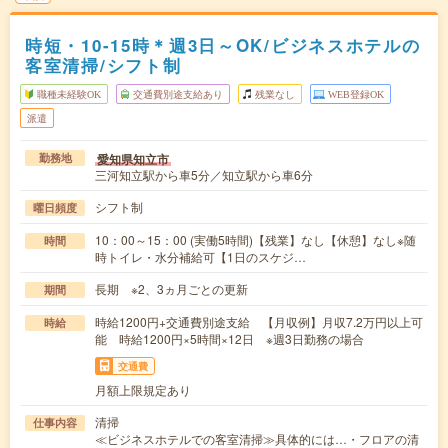
時短・10-15時＊週3日～OK/ビジネスホテルの
客室清掃/シフト制
職種未経験OK
交通費別途支給あり
残業なし
WEB登録OK
派遣
愛知県知立市
勤務地
三河知立駅から車5分／知立駅から車6分
シフト制
曜日頻度
10：00～15：00 (実働5時間)【残業】なし【休憩】なし※随
時間
時トイレ・水分補給可【1日のスケジ…
長期 ※2、3ヵ月ごとの更新
期間
時給1200円+交通費別途支給 【月収例】月収7.2万円以上可
時給
能 時給1200円×5時間×12日 ※週3日勤務の場合
交通費
月額上限規定あり
清掃
仕事内容
≪ビジネスホテルでの客室清掃≫具体的には…・フロアの清