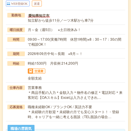
WEB登録OK
派遣
愛知県知立市
勤務地
知立駅から徒歩11分／一ツ木駅から車7分
月～金（週5日） ※土日祝休み！
曜日頻度
09:00～17:00(実働7時間 休憩1時間)※8：30～17：30の間
時間
で相談OK！
2026年09月中旬～長期 ※9月～！
期間
時給1530円 月収例 214,200円
時給
交通費
全額支給
営業事務
仕事内容
＊商品手配の入力＊金額入力＊物件名の修正＊電話対応＊来
客対応【OAスキル】Excelは入力さえできれ…
職種未経験OK / ブランクOK / 英語力不要
応募資格
＊未経験の方歓迎＊未経験の方でも安心スタート！・登録
時、キャリアを一緒に考える面談（TEL面談の場合…
職場の雰囲気