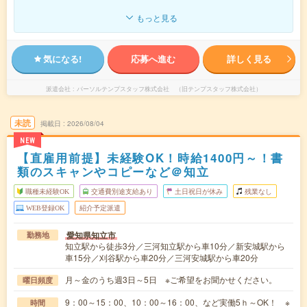
もっと見る
気になる!
応募へ進む
詳しく見る
派遣会社
パーソルテンプスタッフ株式会社 （旧テンプスタッフ株式会社）
未読
掲載日
2026/08/04
NEW
【直雇用前提】未経験OK！時給1400円～！書
類のスキャンやコピーなど＠知立
職種未経験OK
交通費別途支給あり
土日祝日が休み
残業なし
WEB登録OK
紹介予定派遣
愛知県知立市
勤務地
知立駅から徒歩3分／三河知立駅から車10分／新安城駅から
車15分／刈谷駅から車20分／三河安城駅から車20分
月～金のうち週3日～5日 ※ご希望をお聞かせください。
曜日頻度
9：00～15：00、10：00～16：00、など実働5ｈ～OK！ ※
時間