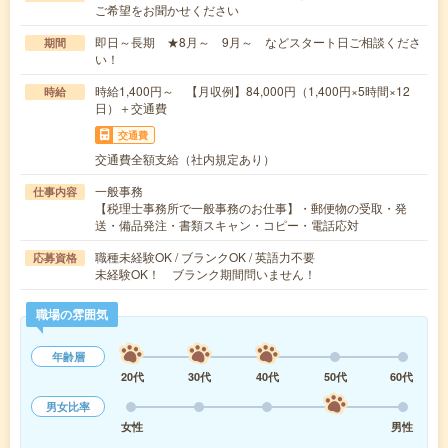
ご希望をお聞かせください
即日～長期 ★8月～ 9月～ などスタート日ご相談くださ
期間
い！
時給1,400円～ 【月収例】84,000円（1,400円×5時間×12
時給
日）＋交通費
交通費
交通費全額支給（社内規定あり）
一般事務
仕事内容
【税理士事務所で一般事務のお仕事】・郵便物の受取・発
送・備品発注・書類スキャン・コピー・電話応対
職種未経験OK / ブランクOK / 英語力不要
応募資格
未経験OK！ ブランク期間問いません！
職場の雰囲気
年齢層
20代
30代
40代
50代
60代
男女比率
女性
男性