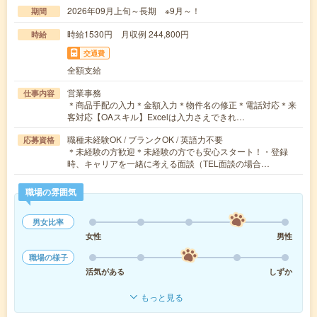
2026年09月上旬～長期 ※9月～！
期間
時給1530円 月収例 244,800円
時給
交通費
全額支給
営業事務
仕事内容
＊商品手配の入力＊金額入力＊物件名の修正＊電話対応＊来
客対応【OAスキル】Excelは入力さえできれ…
職種未経験OK / ブランクOK / 英語力不要
応募資格
＊未経験の方歓迎＊未経験の方でも安心スタート！・登録
時、キャリアを一緒に考える面談（TEL面談の場合…
職場の雰囲気
男女比率
女性
男性
職場の様子
活気がある
しずか
もっと見る