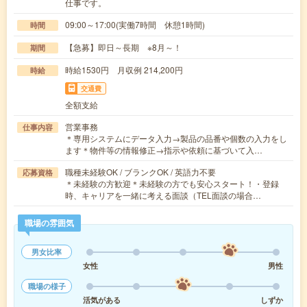
仕事です。
09:00～17:00(実働7時間 休憩1時間)
時間
【急募】即日～長期 ※8月～！
期間
時給1530円 月収例 214,200円
時給
交通費
全額支給
営業事務
仕事内容
＊専用システムにデータ入力→製品の品番や個数の入力をし
ます＊物件等の情報修正→指示や依頼に基づいて入…
職種未経験OK / ブランクOK / 英語力不要
応募資格
＊未経験の方歓迎＊未経験の方でも安心スタート！・登録
時、キャリアを一緒に考える面談（TEL面談の場合…
職場の雰囲気
男女比率
女性
男性
職場の様子
活気がある
しずか