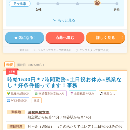
男女比率
女性
男性
もっと見る
気になる!
応募へ進む
詳しく見る
派遣会社
パーソルテンプスタッフ株式会社 （旧テンプスタッフ株式会社）
未読
掲載日
2026/08/04
NEW
時給1530円＊7時間勤務×土日祝お休み×残業な
し＊好条件揃ってます！事務
職種未経験OK
交通費別途支給あり
土日祝日が休み
残業なし
WEB登録OK
派遣
愛知県知立市
勤務地
知立駅から徒歩11分／刈谷駅から車14分
月～金（週5日） ※このあたりではレア！土日祝お休みのお
曜日頻度