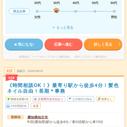
20代
30代
40代
50代
60代
男女比率
女性
男性
もっと見る
気になる!
応募へ進む
詳しく見る
派遣会社
パーソルテンプスタッフ株式会社 （旧テンプスタッフ株式会社）
未読
掲載日
2026/08/04
NEW
《時間相談OK！》最寄り駅から徒歩4分！髪色
ネイル自由！長期＊事務
職種未経験OK
交通費別途支給あり
土日祝日が休み
残業なし
WEB登録OK
派遣
愛知県知立市
勤務地
牛田(愛知県)駅から徒歩4分／東刈谷駅から車10分