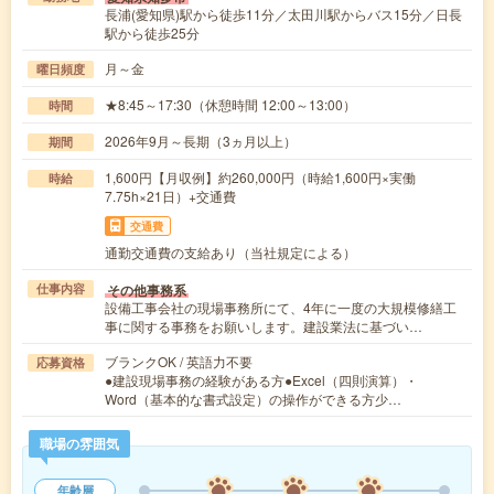
長浦(愛知県)駅から徒歩11分／太田川駅からバス15分／日長
駅から徒歩25分
月～金
曜日頻度
★8:45～17:30（休憩時間 12:00～13:00）
時間
2026年9月～長期（3ヵ月以上）
期間
1,600円【月収例】約260,000円（時給1,600円×実働
時給
7.75h×21日）+交通費
交通費
通勤交通費の支給あり（当社規定による）
その他事務系
仕事内容
設備工事会社の現場事務所にて、4年に一度の大規模修繕工
事に関する事務をお願いします。建設業法に基づい…
ブランクOK / 英語力不要
応募資格
●建設現場事務の経験がある方●Excel（四則演算）・
Word（基本的な書式設定）の操作ができる方少…
職場の雰囲気
年齢層