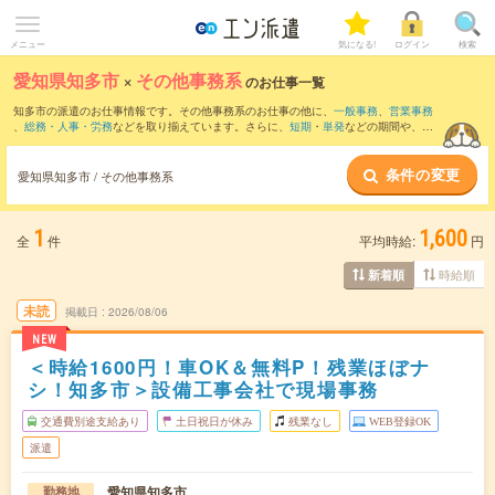
メニュー
気になる!
ログイン
検索
愛知県知多市
×
その他事務系
のお仕事一覧
知多市の派遣のお仕事情報です。その他事務系のお仕事の他に、
一般事務
、
営業事務
、
総務・人事・労務
などを取り揃えています。さらに、
短期
・
単発
などの期間や、
職
種未経験OK
などのこだわり条件で絞り込んでいただけます。
条件の変更
愛知県知多市 / その他事務系
1
1,600
全
件
平均時給:
円
時給順
新着順
未読
掲載日
2026/08/06
NEW
＜時給1600円！車OK＆無料P！残業ほぼナ
シ！知多市＞設備工事会社で現場事務
交通費別途支給あり
土日祝日が休み
残業なし
WEB登録OK
派遣
愛知県知多市
勤務地