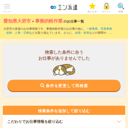
メニュー
気になる!
ログイン
検索
愛知県大府市
×
事務的軽作業
のお仕事一覧
大府市の派遣のお仕事情報です。事務的軽作業のお仕事の他に、
一般事務
、
営業事務
、
総務・人事・労務
などを取り揃えています。さらに、
短期
・
単発
などの期間や、
職
種未経験OK
などのこだわり条件で絞り込んでいただけます。
検索した条件に合う
お仕事がありませんでした
条件を変更して再検索
検索条件を追加して絞り込む
こだわり
でお仕事情報を絞り込む