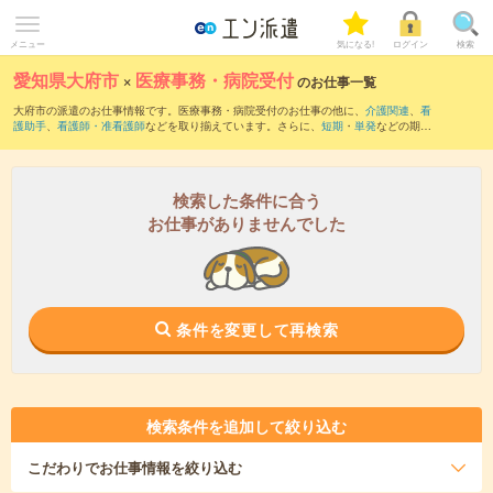
メニュー
気になる!
ログイン
検索
愛知県大府市
×
医療事務・病院受付
のお仕事一覧
大府市の派遣のお仕事情報です。医療事務・病院受付のお仕事の他に、
介護関連
、
看
護助手
、
看護師・准看護師
などを取り揃えています。さらに、
短期
・
単発
などの期間
や、
職種未経験OK
などのこだわり条件で絞り込んでいただけます。職種辞典：
医療事
務・病院受付のお仕事とは？とは？
検索した条件に合う
お仕事がありませんでした
条件を変更して再検索
検索条件を追加して絞り込む
こだわり
でお仕事情報を絞り込む