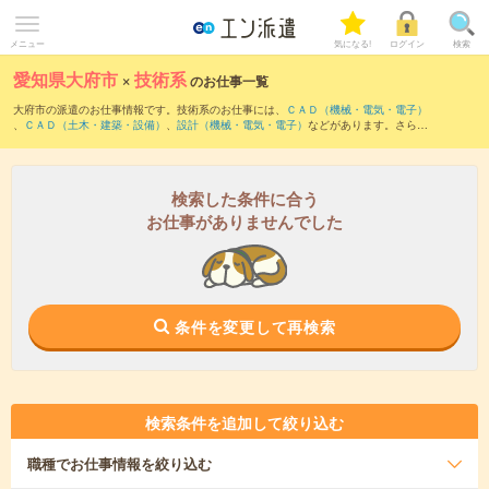
メニュー
気になる!
ログイン
検索
愛知県大府市
×
技術系
のお仕事一覧
大府市の派遣のお仕事情報です。技術系のお仕事には、
ＣＡＤ（機械・電気・電子）
、
ＣＡＤ（土木・建築・設備）
、
設計（機械・電気・電子）
などがあります。さら
に、
短期
・
単発
などの期間や、
職種未経験OK
などのこだわり条件で絞り込んでいただ
けます。
検索した条件に合う
お仕事がありませんでした
条件を変更して再検索
検索条件を追加して絞り込む
職種
でお仕事情報を絞り込む