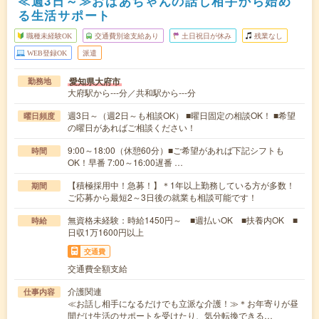
≪週3日～≫おばあちゃんの話し相手から始め
る生活サポート
職種未経験OK
交通費別途支給あり
土日祝日が休み
残業なし
WEB登録OK
派遣
愛知県大府市
勤務地
大府駅から---分／共和駅から---分
週3日～（週2日～も相談OK） ■曜日固定の相談OK！ ■希望
曜日頻度
の曜日があればご相談ください！
9:00～18:00（休憩60分）■ご希望があれば下記シフトも
時間
OK！早番 7:00～16:00遅番 …
【積極採用中！急募！】＊1年以上勤務している方が多数！
期間
ご応募から最短2～3日後の就業も相談可能です！
無資格未経験：時給1450円～ ■週払いOK ■扶養内OK ■
時給
日収1万1600円以上
交通費
交通費全額支給
介護関連
仕事内容
≪お話し相手になるだけでも立派な介護！≫＊お年寄りが昼
間だけ生活のサポートを受けたり、気分転換できる…