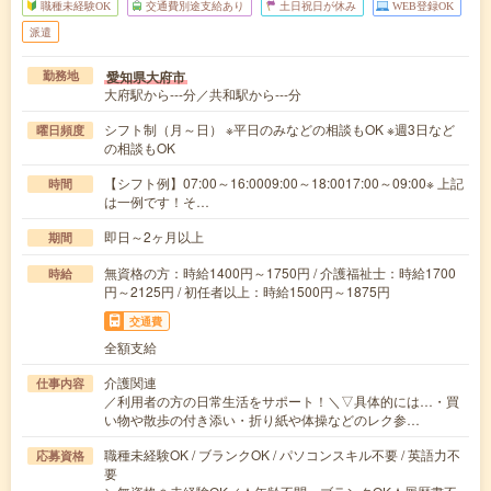
職種未経験OK
交通費別途支給あり
土日祝日が休み
WEB登録OK
派遣
愛知県大府市
勤務地
大府駅から---分／共和駅から---分
シフト制（月～日） ※平日のみなどの相談もOK ※週3日など
曜日頻度
の相談もOK
【シフト例】07:00～16:0009:00～18:0017:00～09:00※ 上記
時間
は一例です！そ…
即日～2ヶ月以上
期間
無資格の方：時給1400円～1750円 / 介護福祉士：時給1700
時給
円～2125円 / 初任者以上：時給1500円～1875円
交通費
全額支給
介護関連
仕事内容
／利用者の方の日常生活をサポート！＼▽具体的には…・買
い物や散歩の付き添い・折り紙や体操などのレク参…
職種未経験OK / ブランクOK / パソコンスキル不要 / 英語力不
応募資格
要