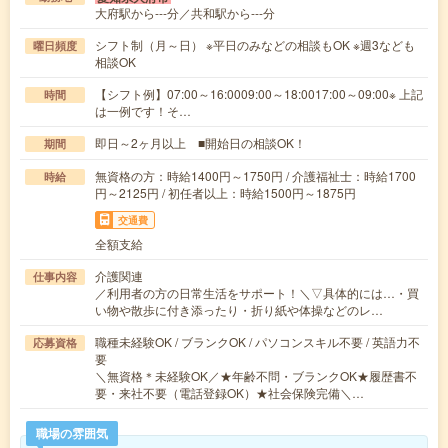
大府駅から---分／共和駅から---分
シフト制（月～日） ※平日のみなどの相談もOK ※週3なども
曜日頻度
相談OK
【シフト例】07:00～16:0009:00～18:0017:00～09:00※ 上記
時間
は一例です！そ…
即日～2ヶ月以上 ■開始日の相談OK！
期間
無資格の方：時給1400円～1750円 / 介護福祉士：時給1700
時給
円～2125円 / 初任者以上：時給1500円～1875円
交通費
全額支給
介護関連
仕事内容
／利用者の方の日常生活をサポート！＼▽具体的には…・買
い物や散歩に付き添ったり・折り紙や体操などのレ…
職種未経験OK / ブランクOK / パソコンスキル不要 / 英語力不
応募資格
要
＼無資格＊未経験OK／★年齢不問・ブランクOK★履歴書不
要・来社不要（電話登録OK）★社会保険完備＼…
職場の雰囲気