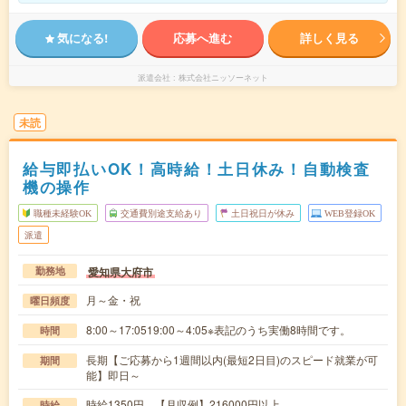
気になる!
応募へ進む
詳しく見る
派遣会社
株式会社ニッソーネット
未読
給与即払いOK！高時給！土日休み！自動検査
機の操作
職種未経験OK
交通費別途支給あり
土日祝日が休み
WEB登録OK
派遣
愛知県大府市
勤務地
月～金・祝
曜日頻度
8:00～17:0519:00～4:05※表記のうち実働8時間です。
時間
長期【ご応募から1週間以内(最短2日目)のスピード就業が可
期間
能】即日～
時給1350円 【月収例】216000円以上
時給