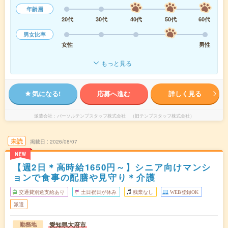
年齢層
20代
30代
40代
50代
60代
男女比率
女性
男性
もっと見る
気になる!
応募へ進む
詳しく見る
派遣会社
パーソルテンプスタッフ株式会社 （旧テンプスタッフ株式会社）
未読
掲載日
2026/08/07
NEW
【週2日＊高時給1650円～】シニア向けマンシ
ョンで食事の配膳や見守り＊介護
交通費別途支給あり
土日祝日が休み
残業なし
WEB登録OK
派遣
愛知県大府市
勤務地