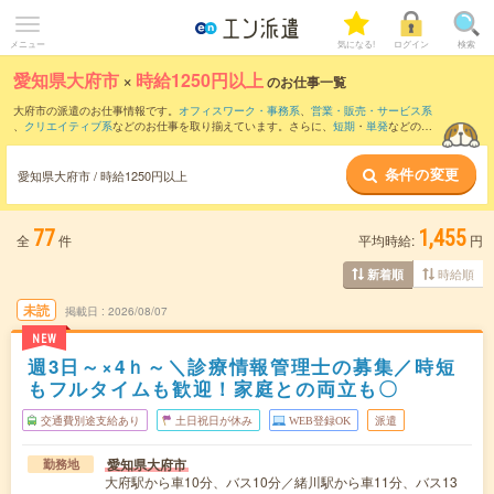
メニュー
気になる!
ログイン
検索
愛知県大府市
×
時給1250円以上
のお仕事一覧
大府市の派遣のお仕事情報です。
オフィスワーク・事務系
、
営業・販売・サービス系
、
クリエイティブ系
などのお仕事を取り揃えています。さらに、
短期
・
単発
などの期
間や、
職種未経験OK
などのこだわり条件で絞り込んでいただけます。
条件の変更
愛知県大府市 / 時給1250円以上
77
1,455
全
件
平均時給:
円
時給順
新着順
未読
掲載日
2026/08/07
NEW
週3日～×4ｈ～＼診療情報管理士の募集／時短
もフルタイムも歓迎！家庭との両立も〇
交通費別途支給あり
土日祝日が休み
WEB登録OK
派遣
愛知県大府市
勤務地
大府駅から車10分、バス10分／緒川駅から車11分、バス13