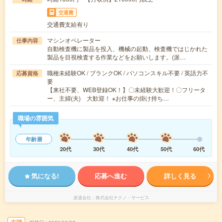
交通費
交通費支給有り
マシンオペレーター
仕事内容
自動検査機に製品を投入、機械の起動、検査機ではじかれた
製品を目視検査する作業などをお願いします。(派…
職種未経験OK / ブランクOK / パソコンスキル不要 / 英語力不
応募資格
要
【来社不要、WEB登録OK！】〇未経験大歓迎！〇フリータ
ー、主婦(夫) 大歓迎！ ※お仕事の掛け持ち…
職場の雰囲気
年齢層
20代
30代
40代
50代
60代
気になる!
応募へ進む
詳しく見る
派遣会社
株式会社テクノ・サービス