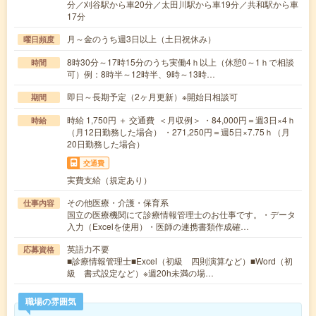
分／刈谷駅から車20分／太田川駅から車19分／共和駅から車
17分
月～金のうち週3日以上（土日祝休み）
曜日頻度
8時30分～17時15分のうち実働4ｈ以上（休憩0～1ｈで相談
時間
可）例：8時半～12時半、9時～13時…
即日～長期予定（2ヶ月更新）※開始日相談可
期間
時給 1,750円 ＋ 交通費 ＜月収例＞ ・84,000円＝週3日×4ｈ
時給
（月12日勤務した場合） ・271,250円＝週5日×7.75ｈ（月
20日勤務した場合）
交通費
実費支給（規定あり）
その他医療・介護・保育系
仕事内容
国立の医療機関にて診療情報管理士のお仕事です。・データ
入力（Excelを使用）・医師の連携書類作成確…
英語力不要
応募資格
■診療情報管理士■Excel（初級 四則演算など）■Word（初
級 書式設定など）※週20h未満の場…
職場の雰囲気