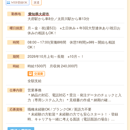
WEB登録OK
派遣
愛知県大府市
勤務地
大府駅から車8分／太田川駅から車13分
月～金・祝(週5日) ※土日休み＋年3回大型連休あり/祝日お
曜日頻度
休みの相談もOK！
08:00～17:00(実働8時間 休憩1時間)※9時～開始も相談
時間
OK！
2026年10月上旬～長期 ※10月～！
期間
時給1500円 月収例 240,000円
時給
交通費
全額支給
営業事務
仕事内容
＊納品の対応、電話対応＊受注・発注データのチェックと入
力（専用システム入力）＊見積書の作成＊納期の確…
職種未経験OK / ブランクOK / 英語力不要
応募資格
＊未経験の方歓迎＊未経験の方でも安心スタート！・登録
時、キャリアを一緒に考える面談（電話面談の場合）…