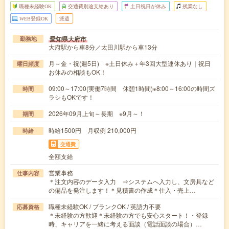
職種未経験OK
交通費別途支給あり
土日祝日が休み
残業なし
WEB登録OK
派遣
愛知県大府市
勤務地
大府駅から車8分／太田川駅から車13分
月～金・祝(週5日) ※土日休み＋年3回大型連休あり｜祝日
曜日頻度
お休みの相談もOK！
09:00～17:00(実働7時間 休憩1時間)※8:00～16:00の時間ズ
時間
ラシもOKです！
2026年09月上旬～長期 ※9月～！
期間
時給1500円 月収例 210,000円
時給
交通費
全額支給
営業事務
仕事内容
＊注文内容のデータ入力 ⇒システムへ入力し、文房具など
の備品を発注します！＊見積書の作成＊仕入・売上…
職種未経験OK / ブランクOK / 英語力不要
応募資格
＊未経験の方歓迎＊未経験の方でも安心スタート！・登録
時、キャリアを一緒に考える面談（電話面談の場合）…