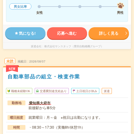
男女比率
女性
男性
気になる!
応募へ進む
詳しく見る
派遣会社
株式会社サンスタッフ（豊田自動織機グループ）
未読
掲載日
2026/08/07
NEW
自動車部品の組立・検査作業
職種未経験OK
交通費別途支給あり
土日祝日が休み
派遣
愛知県大府市
勤務地
前後駅から車5分
就業曜日：月～金 ※祝日は出勤になります。
曜日頻度
・08:30～17:30（実働8h/休憩1h）
時間