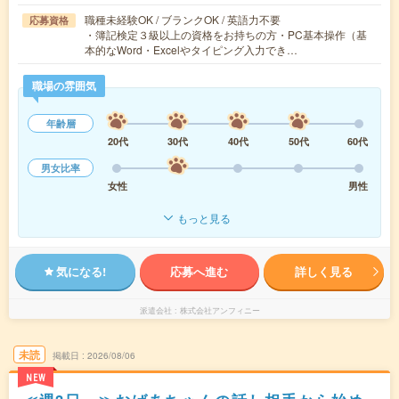
職種未経験OK / ブランクOK / 英語力不要
応募資格
・簿記検定３級以上の資格をお持ちの方・PC基本操作（基
本的なWord・Excelやタイピング入力でき…
職場の雰囲気
年齢層
20代
30代
40代
50代
60代
男女比率
女性
男性
もっと見る
気になる!
応募へ進む
詳しく見る
派遣会社
株式会社アンフィニー
未読
掲載日
2026/08/06
NEW