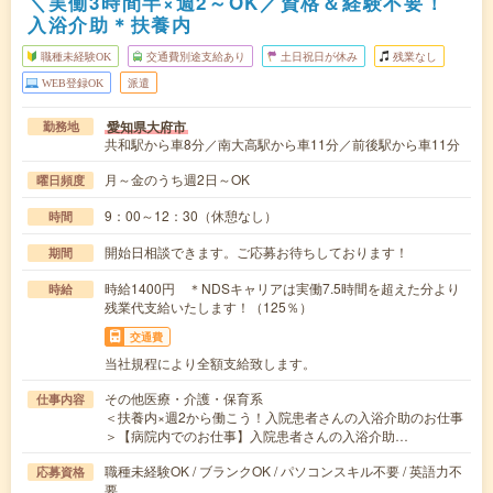
＼実働3時間半×週2～OK／資格＆経験不要！
入浴介助＊扶養内
職種未経験OK
交通費別途支給あり
土日祝日が休み
残業なし
WEB登録OK
派遣
愛知県大府市
勤務地
共和駅から車8分／南大高駅から車11分／前後駅から車11分
月～金のうち週2日～OK
曜日頻度
9：00～12：30（休憩なし）
時間
開始日相談できます。ご応募お待ちしております！
期間
時給1400円 ＊NDSキャリアは実働7.5時間を超えた分より
時給
残業代支給いたします！（125％）
交通費
当社規程により全額支給致します。
その他医療・介護・保育系
仕事内容
＜扶養内×週2から働こう！入院患者さんの入浴介助のお仕事
＞【病院内でのお仕事】入院患者さんの入浴介助…
職種未経験OK / ブランクOK / パソコンスキル不要 / 英語力不
応募資格
要