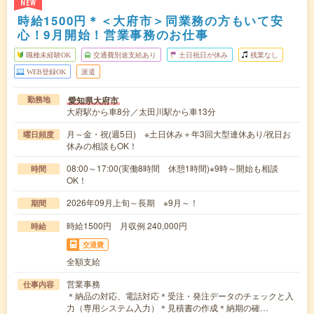
NEW
時給1500円＊＜大府市＞同業務の方もいて安
心！9月開始！営業事務のお仕事
職種未経験OK
交通費別途支給あり
土日祝日が休み
残業なし
WEB登録OK
派遣
愛知県大府市
勤務地
大府駅から車8分／太田川駅から車13分
月～金・祝(週5日) ※土日休み＋年3回大型連休あり/祝日お
曜日頻度
休みの相談もOK！
08:00～17:00(実働8時間 休憩1時間)※9時～開始も相談
時間
OK！
2026年09月上旬～長期 ※9月～！
期間
時給1500円 月収例 240,000円
時給
交通費
全額支給
営業事務
仕事内容
＊納品の対応、電話対応＊受注・発注データのチェックと入
力（専用システム入力）＊見積書の作成＊納期の確…