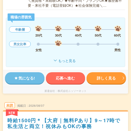
＼無資格＊未経験OK／★年齢不問・ブランクOK★履歴書不
要・来社不要（電話登録OK）★社会保険完備＼…
職場の雰囲気
年齢層
20代
30代
40代
50代
60代
男女比率
女性
男性
もっと見る
気になる!
応募へ進む
詳しく見る
派遣会社
株式会社ニッソーネット
未読
掲載日
2026/08/07
NEW
時給1500円＊【大府｜無料Pあり】9～17時で
私生活と両立！祝休みもOKの事務