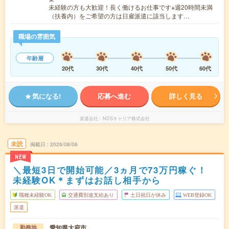
未経験の方も大歓迎！長く働けるお仕事です※週20時間未満
（扶養内）をご希望の方は日雇派遣に該当します…
職場の雰囲気
年齢層
20代
30代
40代
50代
60代
気になる!
応募へ進む
詳しく見る
派遣会社
NDSキャリア株式会社
未読
掲載日
2026/08/06
NEW
＼最短3日で開始可能／3ヵ月で73万円稼ぐ！
未経験OK＊まずはお話し相手から
職種未経験OK
交通費別途支給あり
土日祝日が休み
WEB登録OK
派遣
愛知県大府市
勤務地