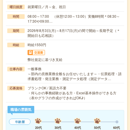
就業曜日／月～金、祝日
曜日頻度
08:00～17:00 （休憩12:00～13:00）実働8時間＊08:30～
時間
17:30や09:00…
2026年8月3日(月)～8月17日(月)の間で開始～長期予定（＊
期間
開始日も応相談）
時給1550円
時給
交通費
弊社規定に基づき支給
一般事務
仕事内容
～部内の庶務業務全般をお任せいたします～・伝票処理・請
求書処理・発注業務・測定データ処理（測定データ…
ブランクOK / 英語力不要
応募資格
・何らかの事務経験がある方・Excel基本操作ができる方
（表やグラフの作成ができればOK♪）
職場の雰囲気
年齢層
20代
30代
40代
50代
60代