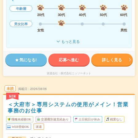
年齢層
20代
30代
40代
50代
60代
男女比率
女性
男性
もっと見る
気になる!
応募へ進む
詳しく見る
派遣会社
株式会社ニッソーネット
未読
掲載日
2026/08/06
NEW
＜大府市＞専用システムの使用がメイン！営業
事務のお仕事
職種未経験OK
交通費別途支給あり
土日祝日が休み
残業なし
WEB登録OK
派遣