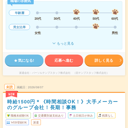
職場の雰囲気
年齢層
20代
30代
40代
50代
60代
男女比率
女性
男性
もっと見る
気になる!
応募へ進む
詳しく見る
派遣会社
パーソルテンプスタッフ株式会社 （旧テンプスタッフ株式会社）
未読
掲載日
2026/08/07
NEW
時給1500円＊《時間相談OK！》大手メーカー
のグループ会社！長期！事務
職種未経験OK
交通費別途支給あり
土日祝日が休み
残業なし
WEB登録OK
派遣