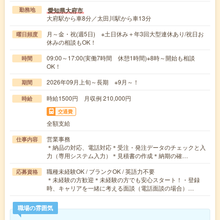
愛知県大府市
勤務地
大府駅から車8分／太田川駅から車13分
月～金・祝(週5日) ※土日休み＋年3回大型連休あり/祝日お
曜日頻度
休みの相談もOK！
09:00～17:00(実働7時間 休憩1時間)※8時～開始も相談
時間
OK！
2026年09月上旬～長期 ※9月～！
期間
時給1500円 月収例 210,000円
時給
交通費
全額支給
営業事務
仕事内容
＊納品の対応、電話対応＊受注・発注データのチェックと入
力（専用システム入力）＊見積書の作成＊納期の確…
職種未経験OK / ブランクOK / 英語力不要
応募資格
＊未経験の方歓迎＊未経験の方でも安心スタート！・登録
時、キャリアを一緒に考える面談（電話面談の場合）…
職場の雰囲気