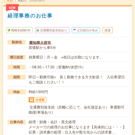
未読
掲載日
2026/08/07
NEW
経理事務のお仕事
職種未経験OK
交通費別途支給あり
土日祝日が休み
派遣
愛知県大府市
勤務地
前後駅から車5分
就業曜日：月～金 ※祝日は出勤になります。
曜日頻度
・08:30～17:30（実働8h/休憩1h）
時間
即日～勤務可能○ 長く勤務できる方大歓迎！ 入社希望日
期間
もご相談ください！！
時給1300円
時給
交通費
交通費別途支給（距離に応じて、会社規定あり） 車通勤可
能(駐車場あり)
経理・財務・会計・英文経理
仕事内容
メーカーでの経理のお仕事になります【具体的には・・・】
伝票・請求書の処理：仕入先や取引先からの請求書…