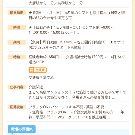
大府駅から---分／共和駅から---分
★週2日～（月～日） ※希望のシフトを毎月提出（日数と曜
曜日頻度
日の組み合わせや固定も可）
★【日勤のみ】1日5時間～OK！≪シフト例≫9:00～
時間
14:0010:00～15:0012:00～1…
【急募】即日勤務OK！中旬～など開始日相談可 ★まずは
期間
お試し2カ月～のスタートも歓迎！
経験者時給1650円～ 介護福祉士時給1700円～ ※日払い/
時給
週払いOK
交通費
交通費全額支給
介護関連
仕事内容
まるで高級マンションのような施設で働けるお仕事です！で
きたばかりの施設が多く、利用者さんの要介護度も…
ブランクOK / パソコンスキル不要 / 英語力不要
応募資格
＜無資格・ブランクOK！＞介護の経験をお持ちの方！・年
齢、学歴不問！・WワークOK！・10名以上採用…
職場の雰囲気