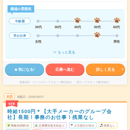
職場の雰囲気
年齢層
20代
30代
40代
50代
60代
男女比率
女性
男性
もっと見る
気になる!
応募へ進む
詳しく見る
派遣会社
パーソルテンプスタッフ株式会社 （旧テンプスタッフ株式会社）
未読
掲載日
2026/08/07
NEW
時給1500円＊【大手メーカーのグループ会
社】長期！事務のお仕事！残業なし
職種未経験OK
交通費別途支給あり
土日祝日が休み
残業なし