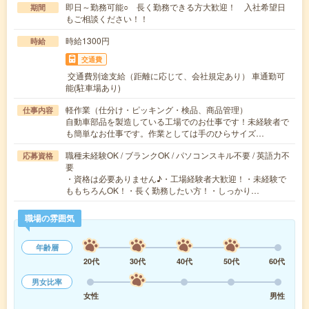
即日～勤務可能○ 長く勤務できる方大歓迎！ 入社希望日
期間
もご相談ください！！
時給1300円
時給
交通費
交通費別途支給（距離に応じて、会社規定あり） 車通勤可
能(駐車場あり)
軽作業（仕分け・ピッキング・検品、商品管理）
仕事内容
自動車部品を製造している工場でのお仕事です！未経験者で
も簡単なお仕事です。作業としては手のひらサイズ…
職種未経験OK / ブランクOK / パソコンスキル不要 / 英語力不
応募資格
要
・資格は必要ありません♪・工場経験者大歓迎！・未経験で
ももちろんOK！・長く勤務したい方！・しっかり…
職場の雰囲気
年齢層
20代
30代
40代
50代
60代
男女比率
女性
男性