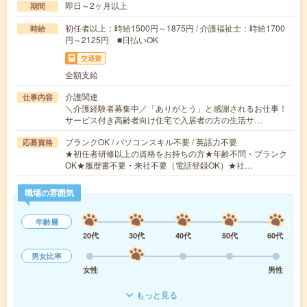
即日～2ヶ月以上
期間
初任者以上：時給1500円～1875円 / 介護福祉士：時給1700
時給
円～2125円 ■日払いOK
交通費
全額支給
介護関連
仕事内容
＼介護経験者募集中／「ありがとう」と感謝されるお仕事！
サービス付き高齢者向け住宅で入居者の方の生活サ…
ブランクOK / パソコンスキル不要 / 英語力不要
応募資格
★初任者研修以上の資格をお持ちの方★年齢不問・ブランク
OK★履歴書不要・来社不要（電話登録OK）★社…
職場の雰囲気
年齢層
20代
30代
40代
50代
60代
男女比率
女性
男性
もっと見る