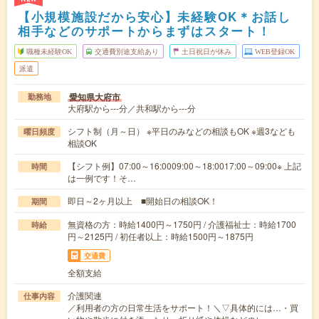
【小規模施設だから安心】未経験OK＊お話し
相手などのサポートからまずはスタート！
職種未経験OK
交通費別途支給あり
土日祝日が休み
WEB登録OK
派遣
愛知県大府市
勤務地
大府駅から---分／共和駅から---分
シフト制（月～日） ※平日のみなどの相談もOK ※週3なども
曜日頻度
相談OK
【シフト例】07:00～16:0009:00～18:0017:00～09:00※ 上記
時間
は一例です！そ…
即日～2ヶ月以上 ■開始日の相談OK！
期間
無資格の方：時給1400円～1750円 / 介護福祉士：時給1700
時給
円～2125円 / 初任者以上：時給1500円～1875円
交通費
全額支給
介護関連
仕事内容
／利用者の方の日常生活をサポート！＼▽具体的には…・買