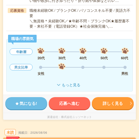
い物や散歩に付き添ったり・折り紙や体操などのレ…
職種未経験OK / ブランクOK / パソコンスキル不要 / 英語力不
応募資格
要
＼無資格＊未経験OK／★年齢不問・ブランクOK★履歴書不
要・来社不要（電話登録OK）★社会保険完備＼…
職場の雰囲気
年齢層
20代
30代
40代
50代
60代
男女比率
女性
男性
もっと見る
気になる!
応募へ進む
詳しく見る
派遣会社
株式会社ニッソーネット
未読
掲載日
2026/08/06