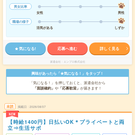
男女比率
女性
男性
職場の様子
活気がある
しずか
気になる!
応募へ進む
詳しく見る
派遣会社
エンプロ株式会社
興味があったら「★気になる！」をタップ！
「気になる！」を押しておくと、派遣会社から
「面談確約」
や
「応募歓迎」
が届きます！
未読
掲載日
2026/08/07
NEW
【時給1400円】日払いOK＊プライベートと両
立⇒生活サポ