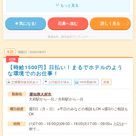
もっと見る
気になる!
応募へ進む
詳しく見る
派遣会社
株式会社アンフィニー
未読
掲載日
2026/08/07
NEW
【時給1500円】日払い！まるでホテルのよう
な環境でのお仕事！
交通費別途支給あり
土日祝日が休み
WEB登録OK
派遣
愛知県大府市
勤務地
大府駅から---分／共和駅から---分
週5日（月～日） ※平日のみなどの相談もOK ※週3のご相談も
曜日頻度
OK
(1)07:00～16:00(2)09:00～18:00(3)17:00～09:00※ 上記は一
時間
例で…