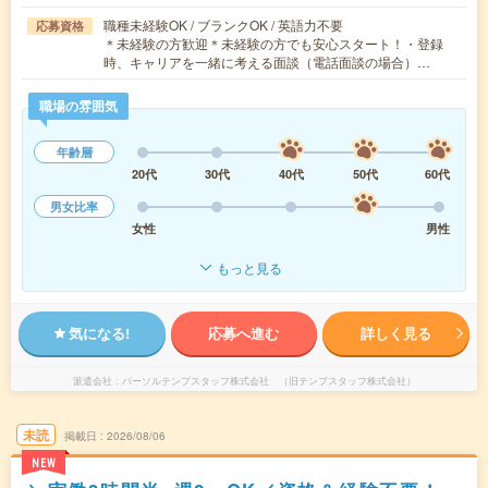
職種未経験OK / ブランクOK / 英語力不要
応募資格
＊未経験の方歓迎＊未経験の方でも安心スタート！・登録
時、キャリアを一緒に考える面談（電話面談の場合）…
職場の雰囲気
年齢層
20代
30代
40代
50代
60代
男女比率
女性
男性
もっと見る
気になる!
応募へ進む
詳しく見る
派遣会社
パーソルテンプスタッフ株式会社 （旧テンプスタッフ株式会社）
未読
掲載日
2026/08/06
NEW