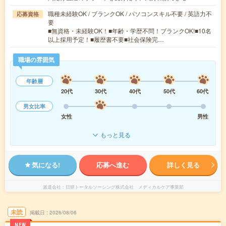
職種未経験OK / ブランクOK / パソコンスキル不要 / 英語力不
応募資格
要
■無資格・未経験OK！■年齢・学歴不問！ブランクOK!■10名
以上採用予定！■履歴書不要■社会保険完…
職場の雰囲気
年齢層
20代
30代
40代
50代
60代
男女比率
女性
男性
もっと見る
気になる!
応募へ進む
詳しく見る
派遣会社
日研トータルソーシング株式会社 メディカルケア事業部
未読
掲載日
2026/08/06
NEW