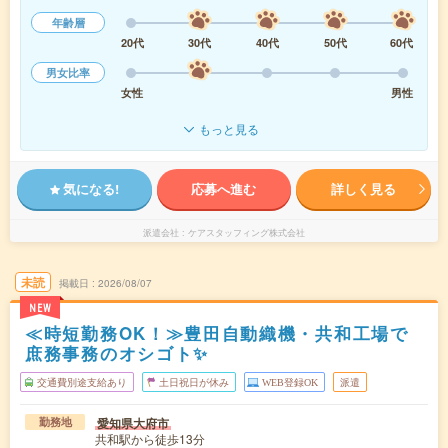
年齢層
20代
30代
40代
50代
60代
男女比率
女性
男性
もっと見る
気になる!
応募へ進む
詳しく見る
派遣会社
ケアスタッフィング株式会社
未読
掲載日
2026/08/07
NEW
≪時短勤務OK！≫豊田自動織機・共和工場で
庶務事務のオシゴト✨
交通費別途支給あり
土日祝日が休み
WEB登録OK
派遣
愛知県大府市
勤務地
共和駅から徒歩13分