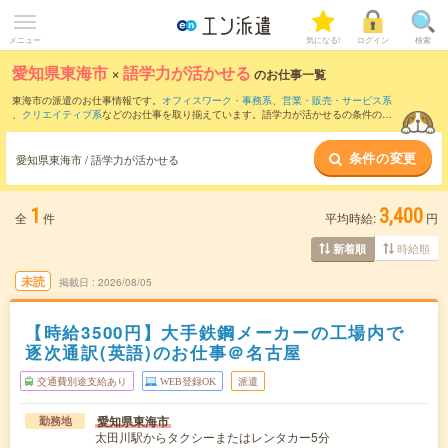
メニュー
気になる!
ログイン
検索
愛知県東海市
×
語学力が活かせる
のお仕事一覧
東海市の派遣のお仕事情報です。
オフィスワーク・事務系
、
営業・販売・サービス系
、
クリエイティブ系
などのお仕事を取り揃えています。語学力が活かせるの条件の他
に、
交通費別途支給あり
、
職種未経験OK
、
友だちと一緒の応募OK
などのこだわり条
件も取り揃えています。
条件の変更
愛知県東海市 / 語学力が活かせる
1
3,400
全
件
平均時給:
円
時給順
新着順
未読
掲載日
2026/08/05
【時給3500円】大手鉄鋼メーカーの工場内で
逐次通訳(英語)のお仕事＠名古屋
交通費別途支給あり
WEB登録OK
派遣
愛知県東海市
勤務地
太田川駅からタクシーまたはレンタカー5分