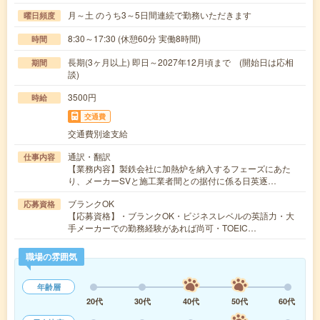
月～土 のうち3～5日間連続で勤務いただきます
曜日頻度
8:30～17:30 (休憩60分 実働8時間)
時間
長期(3ヶ月以上) 即日～2027年12月頃まで (開始日は応相
期間
談)
3500円
時給
交通費
交通費別途支給
通訳・翻訳
仕事内容
【業務内容】製鉄会社に加熱炉を納入するフェーズにあた
り、メーカーSVと施工業者間との据付に係る日英逐…
ブランクOK
応募資格
【応募資格】・ブランクOK・ビジネスレベルの英語力・大
手メーカーでの勤務経験があれば尚可・TOEIC…
職場の雰囲気
年齢層
20代
30代
40代
50代
60代