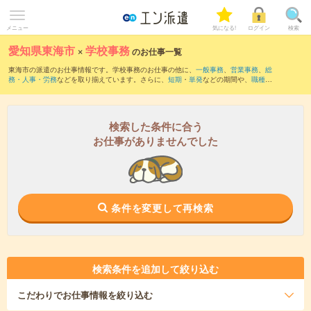
メニュー
気になる!
ログイン
検索
愛知県東海市
×
学校事務
のお仕事一覧
東海市の派遣のお仕事情報です。学校事務のお仕事の他に、
一般事務
、
営業事務
、
総
務・人事・労務
などを取り揃えています。さらに、
短期
・
単発
などの期間や、
職種未
経験OK
などのこだわり条件で絞り込んでいただけます。職種辞典：
学校事務のお仕事
とは？とは？
検索した条件に合う
お仕事がありませんでした
条件を変更して再検索
検索条件を追加して絞り込む
こだわり
でお仕事情報を絞り込む