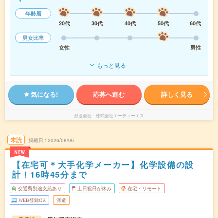
年齢層
20代
30代
40代
50代
60代
男女比率
女性
男性
もっと見る
気になる!
応募へ進む
詳しく見る
派遣会社
株式会社エーティーエス
未読
掲載日
2026/08/06
NEW
【在宅可＊大手化学メーカー】化学設備の設
計！16時45分まで
交通費別途支給あり
土日祝日が休み
在宅・リモート
WEB登録OK
派遣