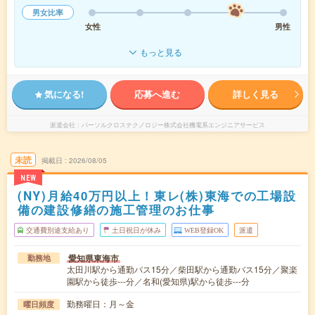
男女比率
女性
男性
もっと見る
気になる!
応募へ進む
詳しく見る
派遣会社
パーソルクロステクノロジー株式会社機電系エンジニアサービス
未読
掲載日
2026/08/05
NEW
(NY)月給40万円以上！東レ(株)東海での工場設
備の建設修繕の施工管理のお仕事
交通費別途支給あり
土日祝日が休み
WEB登録OK
派遣
愛知県東海市
勤務地
太田川駅から通勤バス15分／柴田駅から通勤バス15分／聚楽
園駅から徒歩---分／名和(愛知県)駅から徒歩---分
勤務曜日：月～金
曜日頻度