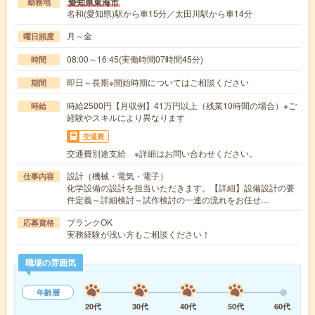
愛知県東海市
勤務地
名和(愛知県)駅から車15分／太田川駅から車14分
月～金
曜日頻度
08:00～16:45(実働時間07時間45分)
時間
即日～長期※開始時期についてはご相談ください
期間
時給2500円【月収例】41万円以上（残業10時間の場合）※ご
時給
経験やスキルにより異なります
交通費
交通費別途支給 ※詳細はお問い合わせください。
設計（機械・電気・電子）
仕事内容
化学設備の設計を担当いただきます。【詳細】設備設計の要
件定義～詳細検討～試作検討の一連の流れをお任せ…
ブランクOK
応募資格
実務経験が浅い方もご相談ください！
職場の雰囲気
年齢層
20代
30代
40代
50代
60代