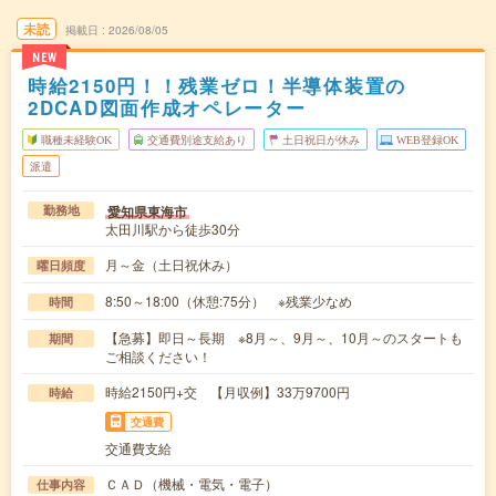
未読
掲載日
2026/08/05
NEW
時給2150円！！残業ゼロ！半導体装置の
2DCAD図面作成オペレーター
職種未経験OK
交通費別途支給あり
土日祝日が休み
WEB登録OK
派遣
愛知県東海市
勤務地
太田川駅から徒歩30分
月～金（土日祝休み）
曜日頻度
8:50～18:00（休憩:75分） ※残業少なめ
時間
【急募】即日～長期 ※8月～、9月～、10月～のスタートも
期間
ご相談ください！
時給2150円+交 【月収例】33万9700円
時給
交通費
交通費支給
ＣＡＤ（機械・電気・電子）
仕事内容