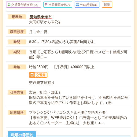
交通費別途支給あり
土日祝日が休み
WEB登録OK
派遣
愛知県東海市
勤務地
大同町駅から車7分
月～金・祝
曜日頻度
8:30～17:30※表記のうち実働8時間です。
時間
長期【ご応募から1週間以内(最短2日目)のスピード就業が可
期間
能】即日～
時給2500円 【月収例】400000円以上
時給
交通費
交通費支給有り
製造（組立・加工）
仕事内容
旧型の車両を分解していき部品を仕分け、企画図面を基に複
数名で車両を組立ていく作業をお願いします。(派…
ブランクOK / パソコンスキル不要 / 英語力不要
応募資格
【来社不要、WEB登録OK！】〇整備士としての実務経験の
ある方〇フリーター、主婦(夫) 大歓迎！ ※…
職場の雰囲気