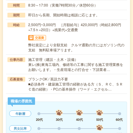
8:30～17:00（実働7時間30分／休憩60分）
時間
即日から長期、開始時期は相談に応じます。
期間
2,500円~3,000円 ［月額給与］420,000円（時給2,800円
時給
×7.5ｈ×20日）+残業代+交通費
交通費
弊社規定により全額支給 クルマ通勤の方にはガソリン代の
支給 無料駐車場アリます。
施工管理（建設・土木・設備）
仕事内容
東レ(株)東海工場内、修繕等の工事に関する施工管理業務を
お願いします。・生産現場との打合せ・下請業者…
ブランクOK / 英語力不要
応募資格
■必須条件・建築施工管理の経験がある方（Ｓ、ＲＣ、ＳＲ
Ｃ造の経験）・PCの基本操作（ワード・エクセル…
職場の雰囲気
年齢層
20代
30代
40代
50代
60代
男女比率