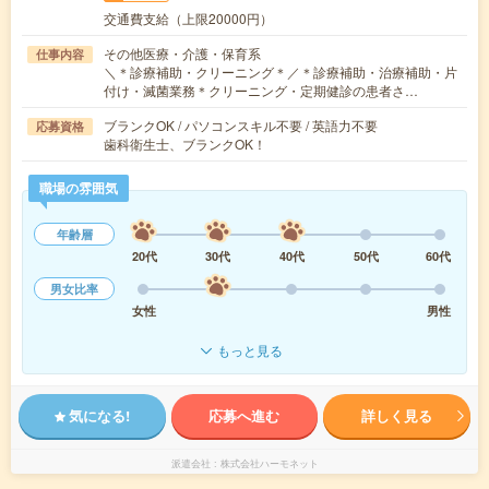
交通費支給（上限20000円）
その他医療・介護・保育系
仕事内容
＼＊診療補助・クリーニング＊／＊診療補助・治療補助・片
付け・滅菌業務＊クリーニング・定期健診の患者さ…
ブランクOK / パソコンスキル不要 / 英語力不要
応募資格
歯科衛生士、ブランクOK！
職場の雰囲気
年齢層
20代
30代
40代
50代
60代
男女比率
女性
男性
もっと見る
気になる!
応募へ進む
詳しく見る
派遣会社
株式会社ハーモネット