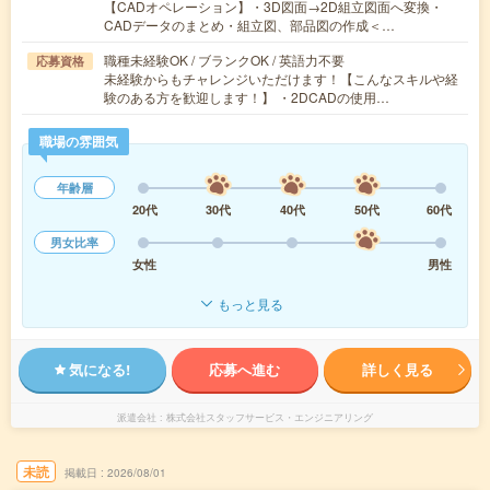
【CADオペレーション】・3D図面→2D組立図面へ変換・
CADデータのまとめ・組立図、部品図の作成＜…
職種未経験OK / ブランクOK / 英語力不要
応募資格
未経験からもチャレンジいただけます！【こんなスキルや経
験のある方を歓迎します！】 ・2DCADの使用…
職場の雰囲気
年齢層
20代
30代
40代
50代
60代
男女比率
女性
男性
もっと見る
気になる!
応募へ進む
詳しく見る
派遣会社
株式会社スタッフサービス・エンジニアリング
未読
掲載日
2026/08/01