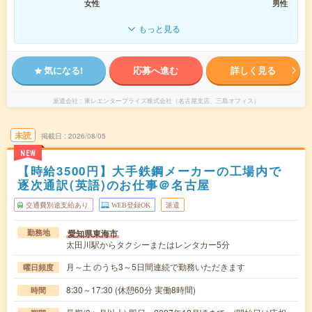
女性
男性
もっと見る
気になる!
応募へ進む
詳しく見る
派遣会社
東レエンタープライズ株式会社（名古屋支店、三島オフィス）
未読
掲載日
2026/08/05
NEW
【時給3500円】大手鉄鋼メーカーの工場内で
逐次通訳(英語)のお仕事＠名古屋
交通費別途支給あり
WEB登録OK
派遣
愛知県東海市
勤務地
太田川駅からタクシーまたはレンタカー5分
月～土 のうち3～5日間連続で勤務いただきます
曜日頻度
8:30～17:30 (休憩60分 実働8時間)
時間