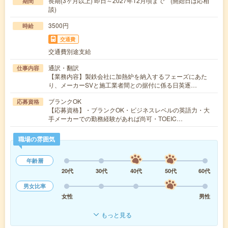
長期(3ヶ月以上) 即日～2027年12月頃まで (開始日は応相
期間
談)
3500円
時給
交通費
交通費別途支給
通訳・翻訳
仕事内容
【業務内容】製鉄会社に加熱炉を納入するフェーズにあた
り、メーカーSVと施工業者間との据付に係る日英逐…
ブランクOK
応募資格
【応募資格】・ブランクOK・ビジネスレベルの英語力・大
手メーカーでの勤務経験があれば尚可・TOEIC…
職場の雰囲気
年齢層
20代
30代
40代
50代
60代
男女比率
女性
男性
もっと見る