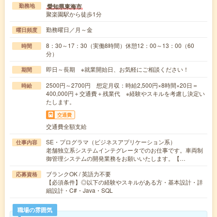
愛知県東海市
勤務地
聚楽園駅から徒歩1分
勤務曜日／月～金
曜日頻度
8：30～17：30（実働8時間）休憩12：00～13：00（60
時間
分）
即日～長期 ※就業開始日、お気軽にご相談ください！
期間
2500円～2700円 想定月収：時給2,500円×8時間×20日＝
時給
400,000円＋交通費＋残業代 ※経験やスキルを考慮し決定い
たします。
交通費
交通費全額支給
SE・プログラマ（ビジネスアプリケーション系）
仕事内容
老舗独立系システムインテグレータでのお仕事です。車両制
御管理システムの開発業務をお願いいたします。【…
ブランクOK / 英語力不要
応募資格
【必須条件】◎以下の経験やスキルがある方・基本設計・詳
細設計・C#・Java・SQL
職場の雰囲気