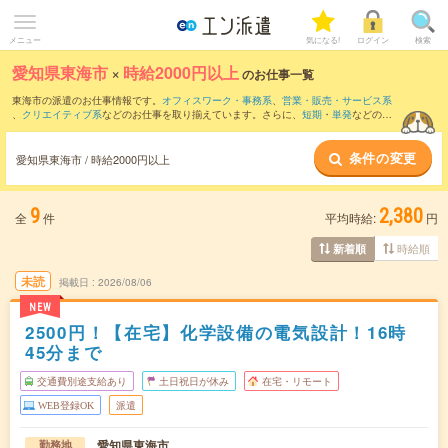
メニュー
気になる!
ログイン
検索
愛知県東海市
×
時給2000円以上
のお仕事一覧
東海市の派遣のお仕事情報です。
オフィスワーク・事務系
、
営業・販売・サービス系
、
クリエイティブ系
などのお仕事を取り揃えています。さらに、
短期
・
単発
などの期
間や、
職種未経験OK
などのこだわり条件で絞り込んでいただけます。
条件の変更
愛知県東海市 / 時給2000円以上
9
2,380
全
件
平均時給:
円
時給順
新着順
未読
掲載日
2026/08/06
NEW
2500円！【在宅】化学設備の電気設計！16時
45分まで
交通費別途支給あり
土日祝日が休み
在宅・リモート
WEB登録OK
派遣
愛知県東海市
勤務地