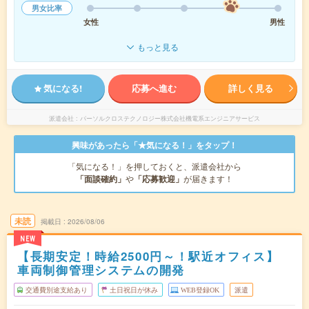
男女比率
女性
男性
もっと見る
気になる!
応募へ進む
詳しく見る
派遣会社
パーソルクロステクノロジー株式会社機電系エンジニアサービス
興味があったら「★気になる！」をタップ！
「気になる！」を押しておくと、派遣会社から
「面談確約」
や
「応募歓迎」
が届きます！
未読
掲載日
2026/08/06
NEW
【長期安定！時給2500円～！駅近オフィス】
車両制御管理システムの開発
交通費別途支給あり
土日祝日が休み
WEB登録OK
派遣