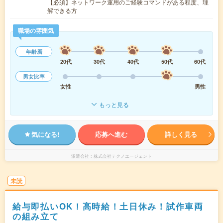
【必須】ネットワーク運用のご経験コマンドがある程度、理
解できる方
職場の雰囲気
年齢層
20代
30代
40代
50代
60代
男女比率
女性
男性
もっと見る
気になる!
応募へ進む
詳しく見る
派遣会社
株式会社テクノエージェント
未読
給与即払いOK！高時給！土日休み！試作車両
の組み立て