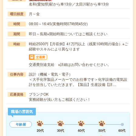
名和(愛知県)駅から車13分／太田川駅から車13分
月～金
曜日頻度
08:00～16:45(実働時間07時間45分)
時間
即日～長期※開始時期についてはご相談ください
期間
時給2500円【月収例】41万円以上（残業10時間の場合）※ご
時給
経験やスキルにより異なります
交通費
交通費別途支給 ※詳細はお問い合わせください。
設計（機械・電気・電子）
仕事内容
＜大手化学製品メーカーでのお仕事です＞化学設備の電気設
計を担当していただきます。【製品】生産設備【詳…
ブランクOK
応募資格
実務経験が浅い方もご相談ください！
職場の雰囲気
年齢層
20代
30代
40代
50代
60代