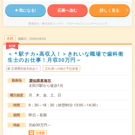
気になる!
応募へ進む
詳しく見る
派遣会社
株式会社コングレ・グローバルコミュニケーションズ
未読
掲載日
2026/08/05
NEW
＜＊駅チカ×高収入！＞きれいな職場で歯科衛
生士のお仕事！月収30万円～
交通費別途支給あり
正社員への紹介予定派遣
愛知県東海市
勤務地
太田川駅から徒歩1分
月、木、金、土、日
曜日頻度
9：30～18：30（休憩90分 13:00～14:30）
時間
即日～長期
期間
月給30万円～
時給
交通費