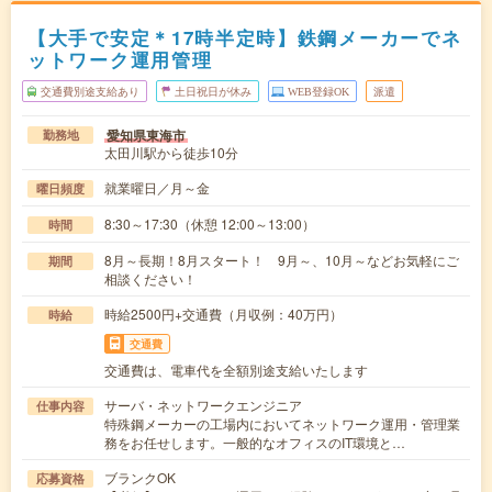
【大手で安定＊17時半定時】鉄鋼メーカーでネ
ットワーク運用管理
交通費別途支給あり
土日祝日が休み
WEB登録OK
派遣
愛知県東海市
勤務地
太田川駅から徒歩10分
就業曜日／月～金
曜日頻度
8:30～17:30（休憩 12:00～13:00）
時間
8月～長期！8月スタート！ 9月～、10月～などお気軽にご
期間
相談ください！
時給2500円+交通費（月収例：40万円）
時給
交通費
交通費は、電車代を全額別途支給いたします
サーバ・ネットワークエンジニア
仕事内容
特殊鋼メーカーの工場内においてネットワーク運用・管理業
務をお任せします。一般的なオフィスのIT環境と…
ブランクOK
応募資格