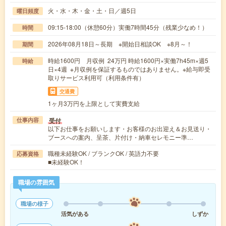
火・水・木・金・土・日／週5日
曜日頻度
09:15-18:00（休憩60分）実働7時間45分（残業少なめ！）
時間
2026年08月18日～長期 ※開始日相談OK ※8月～！
期間
時給1600円 月収例 24万円 時給1600円×実働7h45m×週5
時給
日×4週 ※月収例を保証するものではありません。※給与即受
取りサービス利用可（利用条件有）
交通費
1ヶ月3万円を上限として実費支給
受付
仕事内容
以下お仕事をお願いします・お客様のお出迎え＆お見送り・
ブースへの案内、呈茶、片付け・納車セレモニー準…
職種未経験OK / ブランクOK / 英語力不要
応募資格
■未経験OK！
職場の雰囲気
職場の様子
活気がある
しずか