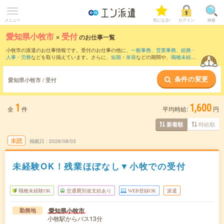
メニュー
気になる!
ログイン
検索
愛知県小牧市
×
受付
のお仕事一覧
小牧市の派遣のお仕事情報です。受付のお仕事の他に、
一般事務
、
営業事務
、
総務・
人事・労務
などを取り揃えています。さらに、
短期
・
単発
などの期間や、
職種未経験
OK
などのこだわり条件で絞り込んでいただけます。職種辞典：
受付のお仕事とは？と
は？
条件の変更
愛知県小牧市 / 受付
1
1,600
全
件
平均時給:
円
時給順
新着順
未読
掲載日
2026/08/03
未経験OK！残業ほぼなし▼小牧での受付
職種未経験OK
交通費別途支給あり
WEB登録OK
派遣
愛知県小牧市
勤務地
小牧駅からバス13分