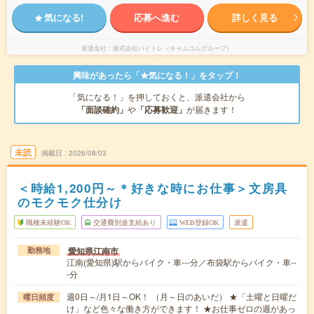
気になる!
応募へ進む
詳しく見る
派遣会社
株式会社バイトレ（キャムコムグループ）
興味があったら「★気になる！」をタップ！
「気になる！」を押しておくと、派遣会社から
「面談確約」
や
「応募歓迎」
が届きます！
未読
掲載日
2026/08/03
＜時給1,200円～＊好きな時にお仕事＞文房具
のモクモク仕分け
職種未経験OK
交通費別途支給あり
WEB登録OK
派遣
愛知県江南市
勤務地
江南(愛知県)駅からバイク・車---分／布袋駅からバイク・車--
-分
週0日～/月1日～OK！ （月～日のあいだ） ★「土曜と日曜だ
曜日頻度
け」など色々な働き方ができます！ ★お仕事ゼロの週があっ