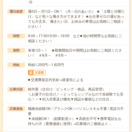
-分
週0日～/月1日～OK！ （月～日のあいだ） ★「土曜と日曜だ
曜日頻度
け」など色々な働き方ができます！ ★お仕事ゼロの週があっ
ても大丈夫。 働きたい日、お休みの希望はお気軽にご相談く
ださい！
9:00～17:0010:00～19:00 など■ 他の時間帯もお気軽にご
時間
相談ください！
単発1日～！ ★勤務開始日や期間はお気軽にご相談くださ
期間
い！ ＃8月～ ＃9月～
時給1,200円～1,625円
時給
交通費
■ 交通費規定内支給 ※派遣先による
軽作業（仕分け・ピッキング・検品、商品管理）
仕事内容
＼お菓子の仕分け／＜とってもシンプルなので未経験でも安
心！＞▼封入作業及び梱包▼雑誌や書籍などの仕分…
職種未経験OK / ブランクOK / パソコンスキル不要 / 英語力不
応募資格
要
▼未経験OK！（副業歓迎☆）▼高校生不可▼携帯電話をお
持ちの方（業務連絡に使用）※応募後のご連絡はメ…