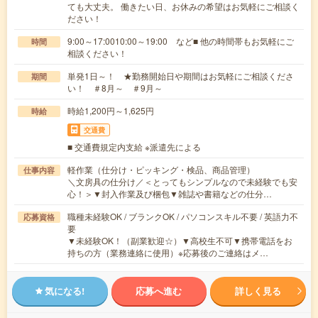
ても大丈夫。 働きたい日、お休みの希望はお気軽にご相談く
ださい！
9:00～17:0010:00～19:00 など■ 他の時間帯もお気軽にご
時間
相談ください！
単発1日～！ ★勤務開始日や期間はお気軽にご相談くださ
期間
い！ ＃8月～ ＃9月～
時給1,200円～1,625円
時給
交通費
■ 交通費規定内支給 ※派遣先による
軽作業（仕分け・ピッキング・検品、商品管理）
仕事内容
＼文房具の仕分け／＜とってもシンプルなので未経験でも安
心！＞▼封入作業及び梱包▼雑誌や書籍などの仕分…
職種未経験OK / ブランクOK / パソコンスキル不要 / 英語力不
応募資格
要
▼未経験OK！（副業歓迎☆）▼高校生不可▼携帯電話をお
持ちの方（業務連絡に使用）※応募後のご連絡はメ…
気になる!
応募へ進む
詳しく見る