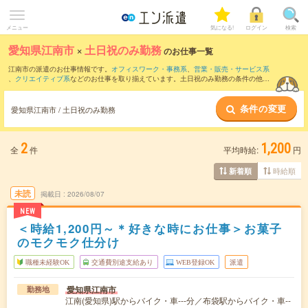
メニュー
気になる!
ログイン
検索
愛知県江南市
×
土日祝のみ勤務
のお仕事一覧
江南市の派遣のお仕事情報です。
オフィスワーク・事務系
、
営業・販売・サービス系
、
クリエイティブ系
などのお仕事を取り揃えています。土日祝のみ勤務の条件の他
に、
交通費別途支給あり
、
職種未経験OK
、
友だちと一緒の応募OK
などのこだわり条
件も取り揃えています。
条件の変更
愛知県江南市 / 土日祝のみ勤務
2
1,200
全
件
平均時給:
円
時給順
新着順
未読
掲載日
2026/08/07
NEW
＜時給1,200円～＊好きな時にお仕事＞お菓子
のモクモク仕分け
職種未経験OK
交通費別途支給あり
WEB登録OK
派遣
愛知県江南市
勤務地
江南(愛知県)駅からバイク・車---分／布袋駅からバイク・車--