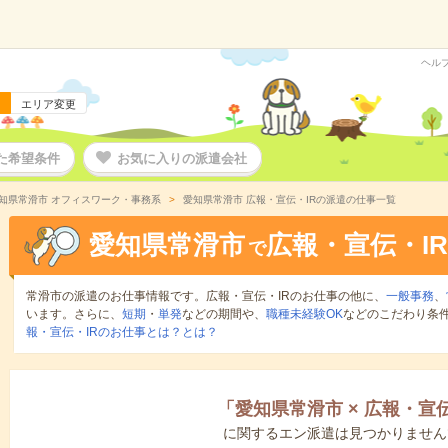
ヘル
エリア変更
た希望条件
お気に入りの派遣会社
知県常滑市 オフィスワーク・事務系
愛知県常滑市 広報・宣伝・IRの派遣の仕事一覧
愛知県常滑市
広報・宣伝・IR
で
常滑市の派遣のお仕事情報です。広報・宣伝・IRのお仕事の他に、
一般事務
、
います。さらに、
短期
・
単発
などの期間や、
職種未経験OK
などのこだわり条
報・宣伝・IRのお仕事とは？とは？
「
愛知県常滑市
×
広報・宣伝
に関するエン派遣は見つかりません