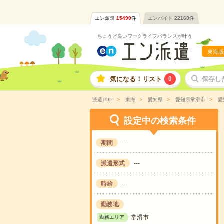
エン派遣
15490
件
エンバイト
22168
件
ちょうど良いワークライフバランスが叶う
東海版
気になる！リスト
0
保存し
派遣TOP
東海
愛知県
愛知県常滑市
愛
設定中の検索条件
期間
---
派遣形式
---
時給
---
勤務地
常滑市
勤務エリア