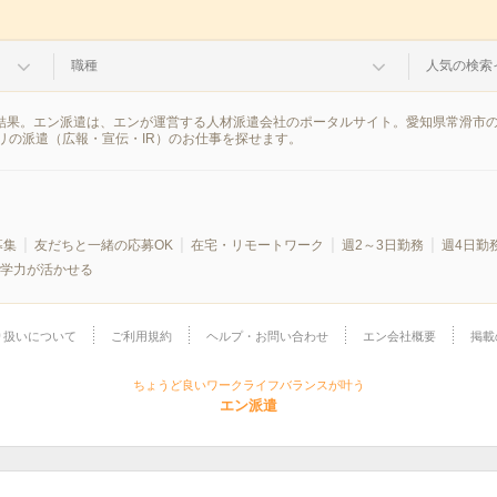
職種
人気の検索
検索結果。エン派遣は、エンが運営する人材派遣会社のポータルサイト。愛知県常滑市
リの派遣（広報・宣伝・IR）のお仕事を探せます。
募集
友だちと一緒の応募OK
在宅・リモートワーク
週2～3日勤務
週4日勤
学力が活かせる
り扱いについて
ご利用規約
ヘルプ・お問い合わせ
エン会社概要
掲載
ちょうど良いワークライフバランスが叶う
エン派遣