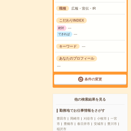
職種
広報・宣伝・IR
こだわりINDEX
---
絶対
---
できれば
キーワード
---
あなたのプロフィール
---
条件の変更
他の検索結果を見る
勤務地でお仕事情報をさがす
豊田市
岡崎市
刈谷市
小牧市
一宮
市
豊橋市
春日井市
安城市
豊川市
稲沢市