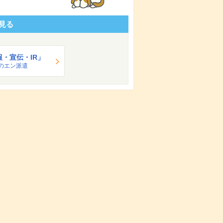
見る
報・宣伝・IR」
のエン派遣