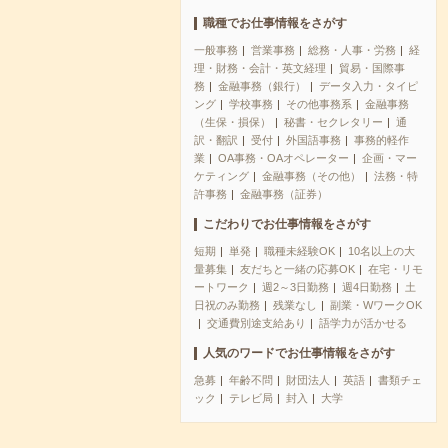
職種でお仕事情報をさがす
一般事務
営業事務
総務・人事・労務
経
理・財務・会計・英文経理
貿易・国際事
務
金融事務（銀行）
データ入力・タイピ
ング
学校事務
その他事務系
金融事務
（生保・損保）
秘書・セクレタリー
通
訳・翻訳
受付
外国語事務
事務的軽作
業
OA事務・OAオペレーター
企画・マー
ケティング
金融事務（その他）
法務・特
許事務
金融事務（証券）
こだわりでお仕事情報をさがす
短期
単発
職種未経験OK
10名以上の大
量募集
友だちと一緒の応募OK
在宅・リモ
ートワーク
週2～3日勤務
週4日勤務
土
日祝のみ勤務
残業なし
副業・WワークOK
交通費別途支給あり
語学力が活かせる
人気のワードでお仕事情報をさがす
急募
年齢不問
財団法人
英語
書類チェ
ック
テレビ局
封入
大学